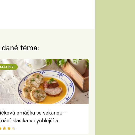
a dané téma:
OMÁČKY
íčková omáčka se sekanou –
mácí klasika v rychlejší a
stupnější podobě pro všední den