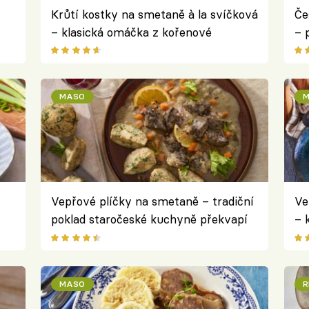
Krůtí kostky na smetaně à la svíčková
Če
– klasická omáčka z kořenové
– 
zeleniny s křehkým masem
sp
nakládaným ve svěží marinádě
MASO
M
Vepřové plíčky na smetaně – tradiční
Ve
poklad staročeské kuchyně překvapí
– 
jemnou chutí
kt
MASO
R