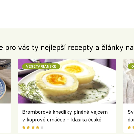
e pro vás ty nejlepší recepty a články n
VEGETARIÁNSKÉ
Bramborové knedlíky plněné vejcem
Sv
v koprové omáčce – klasika české
do
kuchyně v nevšedním kabátku
do