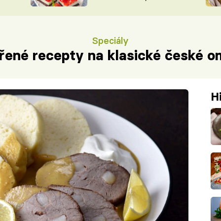
nepotřebujete troubu
ŠÉFREDAK
VYCHYTÁVKY
SOUTĚŽ FR
NA NÁKUPECH
Speciály
ČASOPIS
řené recepty na klasické české 
H