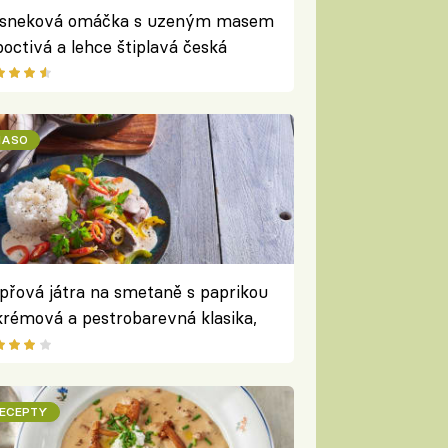
sneková omáčka s uzeným masem
poctivá a lehce štiplavá česká
ecialita
ASO
přová játra na smetaně s paprikou
krémová a pestrobarevná klasika,
erou si zamilujete
ECEPTY