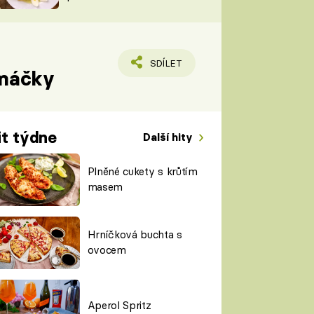
TORKY
ESH
SDÍLET
omáčky
it týdne
Další hity
Plněné cukety s krůtím
masem
Hrníčková buchta s
ovocem
Aperol Spritz