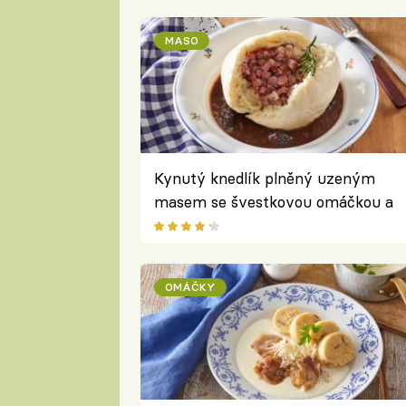
MASO
Kynutý knedlík plněný uzeným
masem se švestkovou omáčkou a
rozmarýnem
OMÁČKY