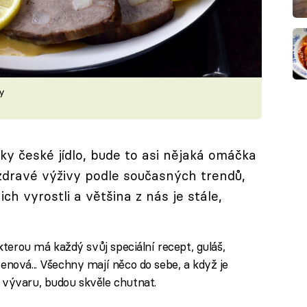
y
y české jídlo, bude to asi nějaká omáčka
 zdravé výživy podle současných trendů,
ch vyrostli a většina z nás je stále,
 kterou má každý svůj speciální recept, guláš,
enová... Všechny mají něco do sebe, a když je
 vývaru, budou skvěle chutnat.