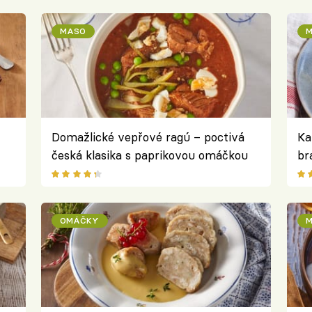
MASO
M
Domažlické vepřové ragú – poctivá
Ka
česká klasika s paprikovou omáčkou
br
zi
OMÁČKY
M