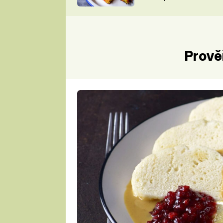
skvělý způsob, jak
ZDENĚK
zpracovat přerostlé
ČESKO NA TALÍŘI
cukety
POHLREICH
KAROLÍNA,
JAROSLAV SAPÍK
DOMÁCÍ
Prově
KUCHAŘKA
KAROLÍNA
KAMBERSKÁ