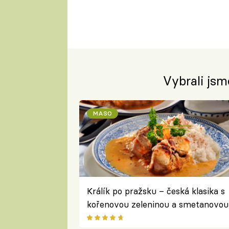
Vybrali jsm
MASO
Králík po pražsku – česká klasika s
kořenovou zeleninou a smetanovou
omáčkou