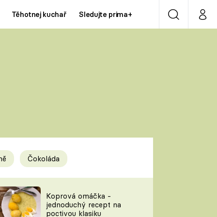
Těhotnej kuchař
Sledujte prima+
Vyhledávání
Můj p
Prima+
Y
CNN Prima NEWS
Prima ZOOM
ÍDLA
Prima LIVING
Prima Ženy
ně
Čokoláda
Prima LAJK
y
Koprová omáčka -
jednoduchý recept na
Sledujte nás
poctivou klasiku