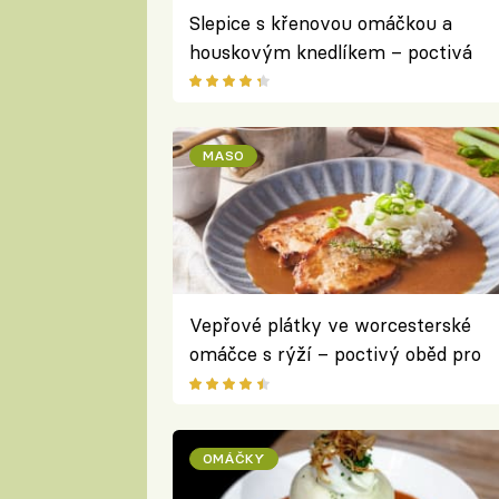
Slepice s křenovou omáčkou a
houskovým knedlíkem – poctivá
česká klasika, která zahřeje i potěší
MASO
Vepřové plátky ve worcesterské
omáčce s rýží – poctivý oběd pro
celou rodinu
OMÁČKY