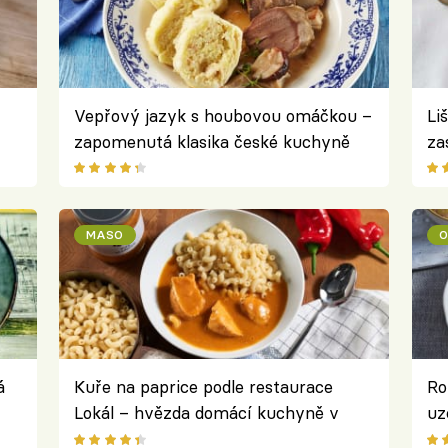
Vepřový jazyk s houbovou omáčkou –
Li
zapomenutá klasika české kuchyně
za
ho
MASO
á
Kuře na paprice podle restaurace
Ro
Lokál – hvězda domácí kuchyně v
uz
 ve
perfektním provedení chutná lépe