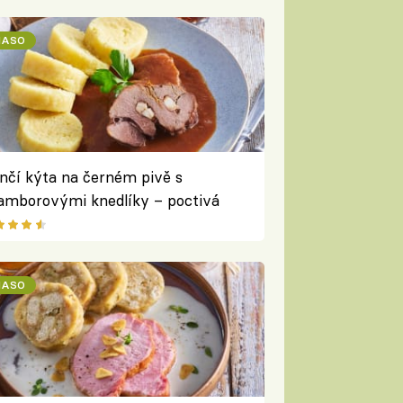
ASO
nčí kýta na černém pivě s
amborovými knedlíky – poctivá
mní zvěřina
ASO