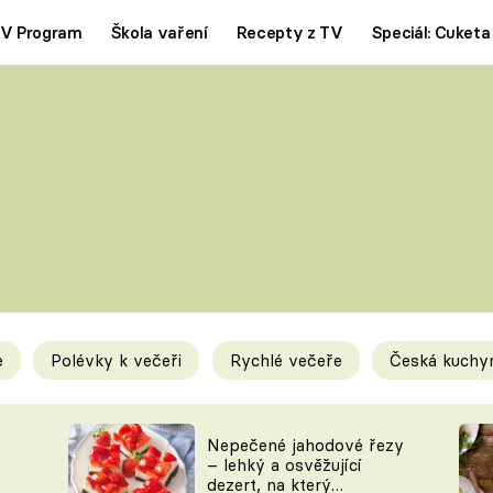
V Program
Škola vaření
Recepty z TV
Speciál: Cuketa
Polévky
Saláty
ČESKÁ KLASIKA
TĚSTOVIN
SILNÉ VÝVARY
SLADKÉ
KRÉMOVÉ
BEZMASÁ J
e
Polévky k večeři
Rychlé večeře
Česká kuchy
y
Tipy a triky
Novink
Nepečené jahodové řezy
– lehký a osvěžující
dezert, na který
KAM ZA JÍDLEM
BLOG