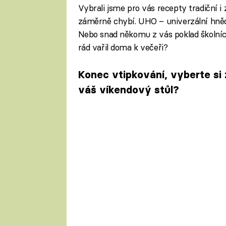
Vybrali jsme pro vás recepty tradiční i
záměrně chybí. UHO – univerzální hněd
Nebo snad někomu z vás poklad školních 
rád vařil doma k večeři?
Konec vtipkování, vyberte si
váš víkendový stůl?