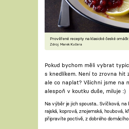
Prověřené recepty na klasické české omáčk
Zdroj: Marek Kučera
Pokud bychom měli vybrat typick
s knedlíkem. Není to zrovna hit
ale co naplat? Všichni jsme na ni
alespoň v koutku duše, miluje :)
Na výběr je jich spousta... Svíčková, na
rajská, koprová, znojemská, houbová, kř
připravíte poctivě, z dobrého domácího