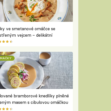
šky ve smetanové omáčce se
střeným vejcem – delikátní
ubový oběd
OMÁČKY
lované bramborové knedlíky plněné
eným masem s cibulovou omáčkou