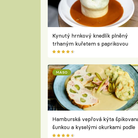
Kynutý hrnkový knedlík plněný
trhaným kuřetem s paprikovou
omáčkou podle Marka Fichtnera
MASO
Hamburská vepřová kýta špikovan
šunkou a kyselými okurkami podle
Pepy Nemravy – originální pečínka