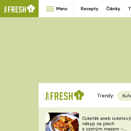
Menu
Recepty
Články
T
Oblíbené
Přílohy
recepty
HRANOLKY
HOUBY
KNEDLÍKY
DÝNĚ
KAŠE
RYCHLOVKY
Trendy:
Kuř
Populární
Videorecept
Cukeťák aneb cuketový
nákyp na plech
kuchaři
s uzeným masem –
TEĎ VAŘÍ ŠÉF!