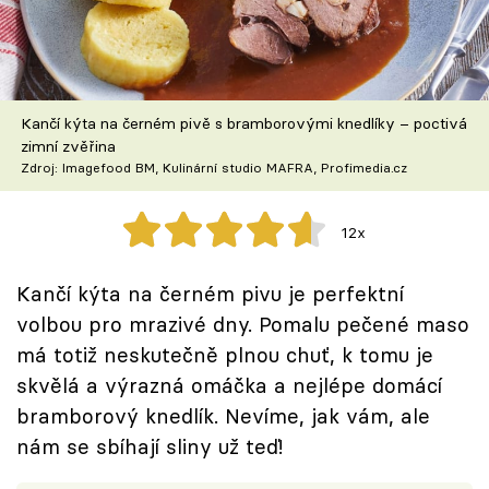
Škola vaření
Recepty z TV
Kančí kýta na černém pivě s bramborovými knedlíky – poctivá
Speciál: Cuketa
zimní zvěřina
Zdroj: Imagefood BM, Kulinární studio MAFRA, Profimedia.cz
Těhotnej kuchař
12x
Sledujte prima+
Kančí kýta na černém pivu je perfektní
Přihlášení
volbou pro mrazivé dny. Pomalu pečené maso
má totiž neskutečně plnou chuť, k tomu je
skvělá a výrazná omáčka a nejlépe domácí
Sledujte nás
bramborový knedlík. Nevíme, jak vám, ale
nám se sbíhají sliny už teď!