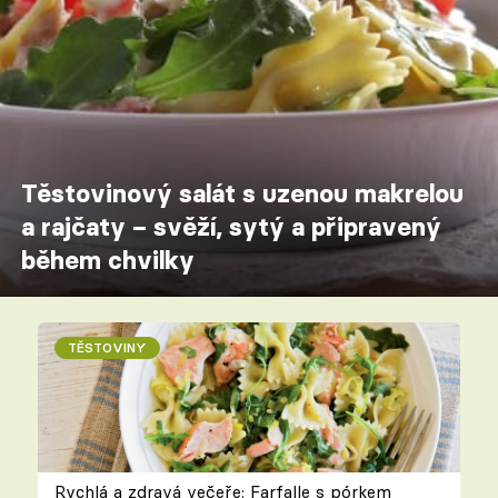
Těstovinový salát s uzenou makrelou
a rajčaty – svěží, sytý a připravený
během chvilky
TĚSTOVINY
Rychlá a zdravá večeře: Farfalle s pórkem