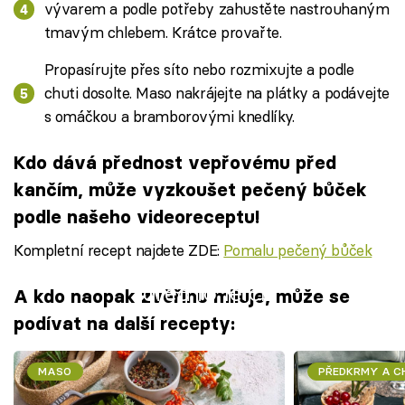
vývarem a podle potřeby zahustěte nastrouhaným
tmavým chlebem. Krátce provařte.
Propasírujte přes síto nebo rozmixujte a podle
chuti dosolte. Maso nakrájejte na plátky a podávejte
s omáčkou a bramborovými knedlíky.
Kdo dává přednost vepřovému před
kančím, může vyzkoušet pečený bůček
podle našeho videoreceptu!
Kompletní recept najdete ZDE:
Pomalu pečený bůček
Failed to fetch
A kdo naopak zvěřinu miluje, může se
podívat na další recepty:
MASO
PŘEDKRMY A 