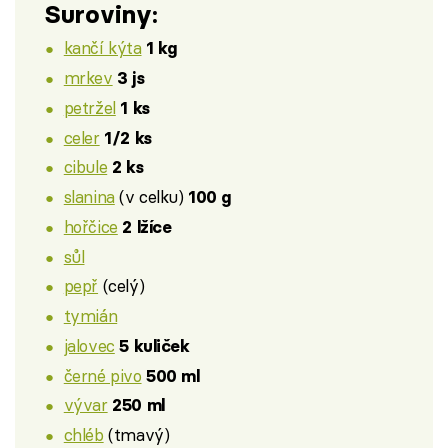
Suroviny:
kančí kýta
1 kg
mrkev
3 js
petržel
1 ks
celer
1/2 ks
cibule
2 ks
slanina
(v celku)
100 g
hořčice
2 lžíce
sůl
pepř
(celý)
tymián
jalovec
5 kuliček
černé pivo
500 ml
vývar
250 ml
chléb
(tmavý)