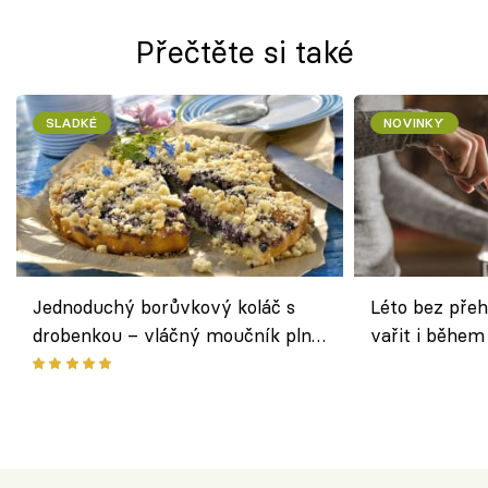
Přečtěte si také
SLADKÉ
NOVINKY
Jednoduchý borůvkový koláč s
Léto bez přeh
drobenkou – vláčný moučník plný
vařit i během
ovoce