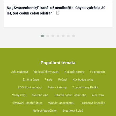
Na „Švarcenberský“ kanál už neodbočíte. Chyba vydržela 30
let, teď ceduli celou odstraní
Populární témata
Jak zhubnout
Nejlepší filmy 2024
Nejlepší horory
TV program
Změna času
Partie
Počasí
Kdy budou volby
ZOO Nové začátky
Auto – katalog
7 pádů Honzy Dědka
Volby 2025
Svařené víno
Tatarák podle Pohlreicha
Aloe vera
Pěstování lichořeřišnice
Výpočet ascendentu
Tvarohové knedlíky
Nejlepší palačinky
Švestkový koláč