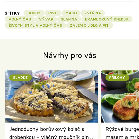
ŠTÍTKY
HOBBY
PIVO
MASO
ZVĚŘINA
VOLNÝ ČAS
VÝVAR
SLANINA
BRAMBOROVÝ KNEDLÍK
ŽIVOTNÍ STYL A VOLNÝ ČAS
ZÁJEM O JÍDLO A PITÍ
Návrhy pro vás
SLADKÉ
PŘÍLOHY
Jednoduchý borůvkový koláč s
Rýžové burge
drobenkou – vláčný moučník plný
masem a mrk