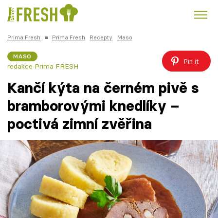
Prima Fresh
■
Prima Fresh
Recepty
Maso
Kuře
Polévky k večeři
Rychlé večeře
Trendy:
MASO
Pin it
redakce Prima FRESH
Česká kuchyně
Čokoláda
Kančí kýta na černém pivě s
bramborovými knedlíky –
poctivá zimní zvěřina
Témata
Recepty
Články
TV Program