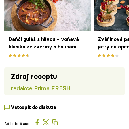
Daňčí guláš s hlívou – voňavá
Zvěřinová pa
klasika ze zvěřiny s houbami
játry na ope
jako z lovecké chaty
delikátní po
Zdroj receptu
redakce Prima FRESH
Vstoupit do diskuze
Sdílejte článek