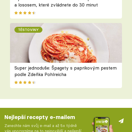
a lososem, které zvládnete do 30 minut
TĚSTOVINY
Super jednoduše: Špagety s paprikovým pestem
podle Zdeňka Pohlreicha
Nejlepší recepty e-mailem
Zanechte nám svůj e-mail a až 5x týdně
vás upozorníme na to nejnovější a nejlepší