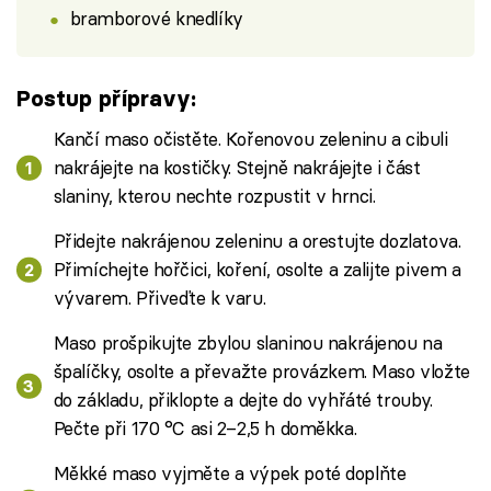
bramborové knedlíky
Postup přípravy:
Kančí maso očistěte. Kořenovou zeleninu a cibuli
nakrájejte na kostičky. Stejně nakrájejte i část
slaniny, kterou nechte rozpustit v hrnci.
Přidejte nakrájenou zeleninu a orestujte dozlatova.
Přimíchejte hořčici, koření, osolte a zalijte pivem a
vývarem. Přiveďte k varu.
Maso prošpikujte zbylou slaninou nakrájenou na
špalíčky, osolte a převažte provázkem. Maso vložte
do základu, přiklopte a dejte do vyhřáté trouby.
Pečte při 170 °C asi 2–2,5 h doměkka.
Měkké maso vyjměte a výpek poté doplňte