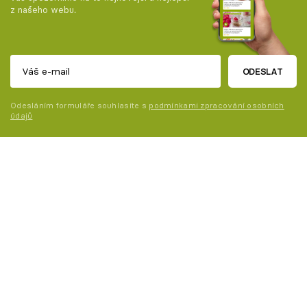
z našeho webu.
ODESLAT
Odesláním formuláře souhlasíte s
podmínkami zpracování osobních
údajů