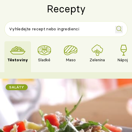
Recepty
Těstoviny
Sladké
Maso
Zelenina
Nápoje
SALÁTY