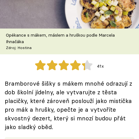
Škola vaření
Recepty z TV
Opékance s mákem, máslem a hruškou podle Marcela
Speciál: Cuketa
Ihnačáka
Zdroj: Hostina
Těhotnej kuchař
41x
Sledujte prima+
Bramborové šišky s mákem mnohé odrazují z
Přihlášení
dob školní jídelny, ale vytvarujte z těsta
placičky, které zároveň poslouží jako mistička
pro mák a hrušky, opečte je a vytvoříte
Sledujte nás
skvostný dezert, který si mnozí budou přát
jako sladký oběd.