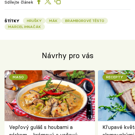
Sdílejte článek
ŠTÍTKY
HRUŠKY
MÁK
BRAMBOROVÉ TĚSTO
MARCEL IHNAČÁK
Návrhy pro vás
MASO
RECEPTY
Vepřový guláš s houbami a
Křupavé květ
pórkem – krémový a voňavý
olomouckými 