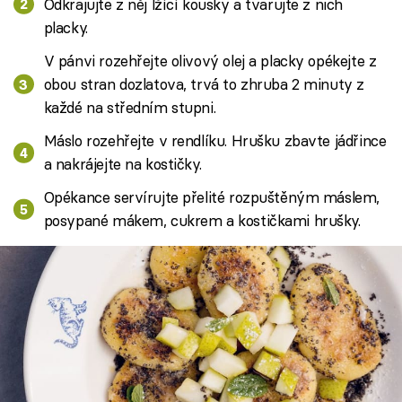
Odkrajujte z něj lžící kousky a tvarujte z nich
placky.
V pánvi rozehřejte olivový olej a placky opékejte z
obou stran dozlatova, trvá to zhruba 2 minuty z
každé na středním stupni.
Máslo rozehřejte v rendlíku. Hrušku zbavte jádřince
a nakrájejte na kostičky.
Opékance servírujte přelité rozpuštěným máslem,
posypané mákem, cukrem a kostičkami hrušky.