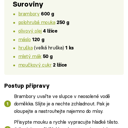
Suroviny
brambory
600 g
polohrubá mouka
250 g
olivový olej
4 lžíce
máslo
120 g
hruška
(velká hruška)
1 ks
mletý mák
50 g
moučkový cukr
2 lžíce
Postup přípravy
Brambory uvařte ve slupce v neosolené vodě
doměkka. Slijte je a nechte zchladnout. Pak je
oloupejte a nastrouhejte najemno do mísy.
Přisypte mouku a rychle vypracujte hladké těsto.