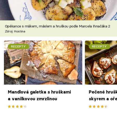
Opékance s mákem, máslem a hruškou podle Marcela Ihnačáka 2
Zdroj: Hostina
RECEPTY
RECEPTY
Mandlová galetka s hruškami
Pečené hruš
a vanilkovou zmrzlinou
skyrem a oř