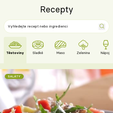
Recepty
Těstoviny
Sladké
Maso
Zelenina
Nápoje
SALÁTY