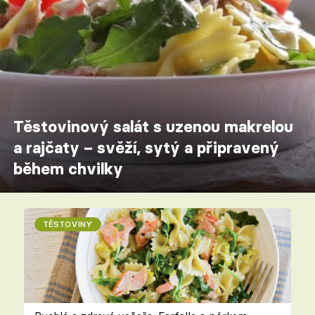
Těstovinový salát s uzenou makrelou
a rajčaty – svěží, sytý a připravený
během chvilky
TĚSTOVINY