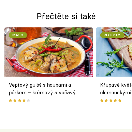
Přečtěte si také
MASO
RECEPTY
Vepřový guláš s houbami a
Křupavé květ
pórkem – krémový a voňavý
olomouckými 
pokrm z jednoho hrnce
bezlepkový o
českým sýre