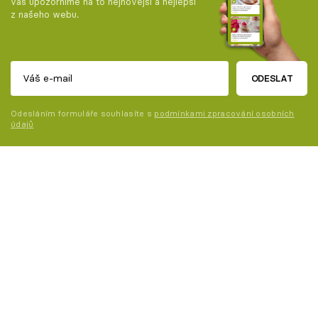
vás upozorníme na to nejnovější a nejlepší
z našeho webu.
ODESLAT
Odesláním formuláře souhlasíte s
podmínkami zpracování osobních
údajů