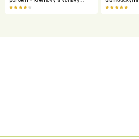
pokrm z jednoho hrnce
bezlepkový o
českým sýre