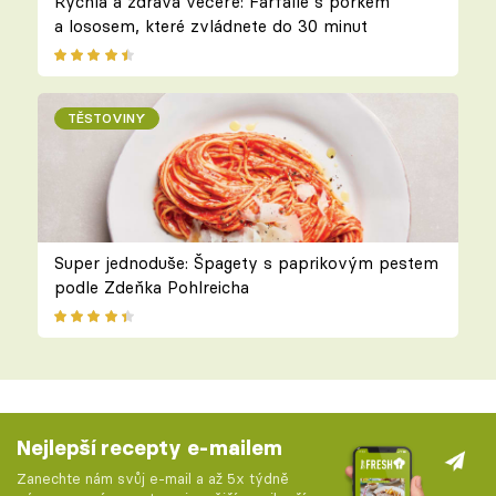
Rychlá a zdravá večeře: Farfalle s pórkem
a lososem, které zvládnete do 30 minut
TĚSTOVINY
Super jednoduše: Špagety s paprikovým pestem
podle Zdeňka Pohlreicha
Nejlepší recepty e-mailem
Zanechte nám svůj e-mail a až 5x týdně