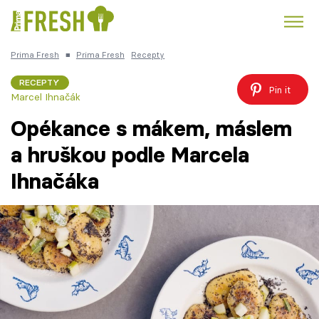
Prima Fresh
■
Prima Fresh
Recepty
Kuře
Polévky k večeři
Rychlé večeře
Trendy:
RECEPTY
Pin it
Marcel Ihnačák
Česká kuchyně
Čokoláda
Opékance s mákem, máslem
a hruškou podle Marcela
Ihnačáka
Témata
Recepty
Články
TV Program