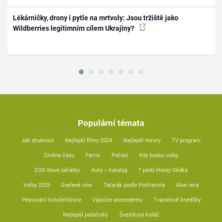
Lékárničky, drony i pytle na mrtvoly: Jsou tržiště jako
Wildberries legitimním cílem Ukrajiny?
Populární témata
Jak zhubnout
Nejlepší filmy 2024
Nejlepší horory
TV program
Změna času
Partie
Počasí
Kdy budou volby
ZOO Nové začátky
Auto – katalog
7 pádů Honzy Dědka
Volby 2025
Svařené víno
Tatarák podle Pohlreicha
Aloe vera
Pěstování lichořeřišnice
Výpočet ascendentu
Tvarohové knedlíky
Nejlepší palačinky
Švestkový koláč