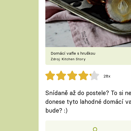
Domácí vafle s hruškou
Zdroj: Kitchen Story
28x
Snídaně až do postele? To si ne
donese tyto lahodné domácí vaf
bude? :)