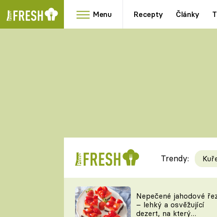
Menu
Recepty
Články
T
Oblíbené
Přílohy
recepty
HRANOLKY
HOUBY
KNEDLÍKY
DÝNĚ
KAŠE
RYCHLOVKY
Trendy:
Kuř
Populární
Videorecept
Nepečené jahodové ře
– lehký a osvěžující
kuchaři
dezert, na který
TEĎ VAŘÍ ŠÉF!