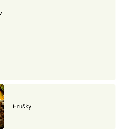
v
Hrušky