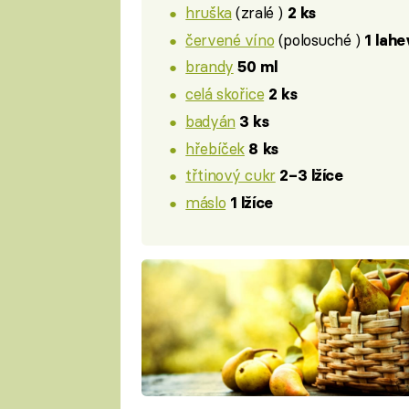
hruška
(zralé )
2 ks
červené víno
(polosuché )
1 lahe
brandy
50 ml
celá skořice
2 ks
badyán
3 ks
hřebíček
8 ks
třtinový cukr
2–3 lžíce
máslo
1 lžíce