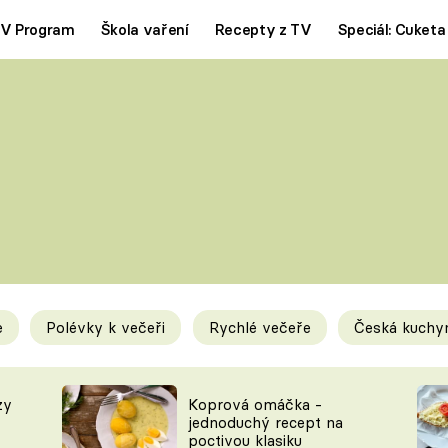
V Program
Škola vaření
Recepty z TV
Speciál: Cuketa
Polévky
Saláty
ČESKÁ KLASIKA
TĚSTOVIN
SILNÉ VÝVARY
SLADKÉ
KRÉMOVÉ
BEZMASÁ J
e
Polévky k večeři
Rychlé večeře
Česká kuchy
y
Tipy a triky
Novink
zy
Koprová omáčka -
jednoduchý recept na
poctivou klasiku
KAM ZA JÍDLEM
BLOG