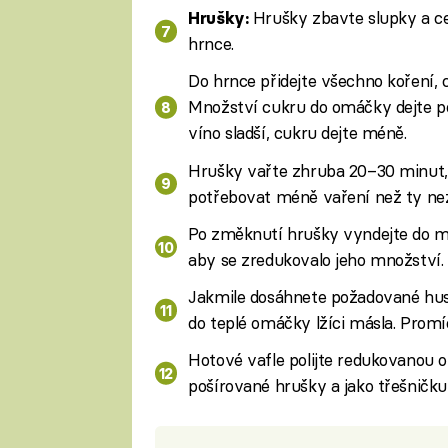
Hrušky zbavte slupky a cel
Hrušky:
hrnce.
Do hrnce přidejte všechno koření, c
Množství cukru do omáčky dejte pod
víno sladší, cukru dejte méně.
Hrušky vařte zhruba 20–30 minut,
potřebovat méně vaření než ty nez
Po změknutí hrušky vyndejte do mi
aby se zredukovalo jeho množství.
Jakmile dosáhnete požadované hust
do teplé omáčky lžíci másla. Promí
Hotové vafle polijte redukovanou 
pošírované hrušky a jako třešničk