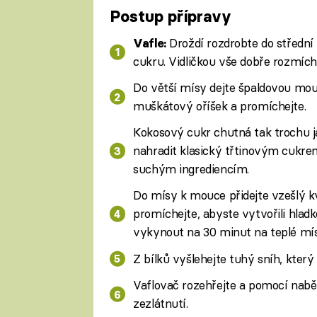
Postup přípravy
Droždí rozdrobte do střední 
Vafle:
cukru. Vidličkou vše dobře rozmích
Do větší mísy dejte špaldovou mouku
muškátový oříšek a promíchejte.
Kokosový cukr chutná tak trochu 
nahradit klasický třtinovým cukrem
suchým ingrediencím.
Do mísy k mouce přidejte vzešlý k
promíchejte, abyste vytvořili hladké
vykynout na 30 minut na teplé mís
Z bílků vyšlehejte tuhý sníh, kter
Vaflovač rozehřejte a pomocí nabě
zezlátnutí.