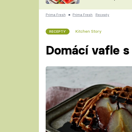
nepotřebujete troubu
ZDENĚK
ČESKO NA TALÍŘI
POHLREICH
Prima Fresh
■
Prima Fresh
Recepty
KAROLÍNA,
JAROSLAV SAPÍK
DOMÁCÍ
Kitchen Story
RECEPTY
KUCHAŘKA
KAROLÍNA
KAMBERSKÁ
Domácí vafle s