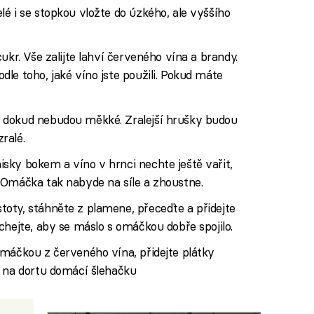
é i se stopkou vložte do úzkého, ale vyššího
ukr. Vše zalijte lahví červeného vína a brandy.
le toho, jaké víno jste použili. Pokud máte
 dokud nebudou měkké. Zralejší hrušky budou
ralé.
sky bokem a víno v hrnci nechte ještě vařit,
 Omáčka tak nabyde na síle a zhoustne.
oty, stáhněte z plamene, přeceďte a přidejte
chejte, aby se máslo s omáčkou dobře spojilo.
omáčkou z červeného vína, přidejte plátky
u na dortu domácí šlehačku