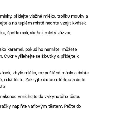
misky, přidejte vlažné mléko, trošku mouky a
ejte a na teplém místě nechte vzejít kvásek.
, špetku soli, skořici, mletý zázvor,
jako karamel, pokud ho nemáte, můžete
. Cukr vyšlehejte se žloutky a přidejte k
vásek, zbylé mléko, rozpuštěné máslo a dobře
, řidší těsto. Zakryjte čistou utěrkou a dejte
to.
ý nakonec vmíchejte do vykynutého těsta.
račky naplňte vaflovým těstem. Pečte do