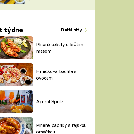
TORKY
ESH
t týdne
Další hity
Plněné cukety s krůtím
masem
Hrníčková buchta s
ovocem
Aperol Spritz
Plněné papriky s rajskou
omáčkou