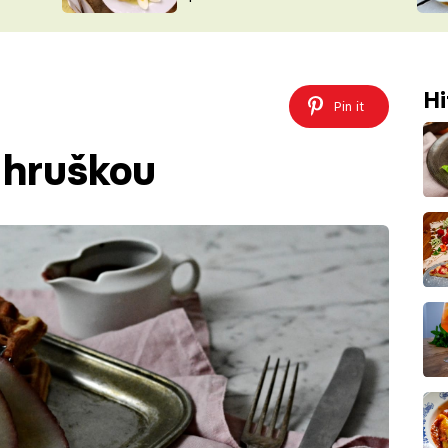
ŠÉFREDAK
VYCHYTÁVKY
SOUTĚŽ FR
NA NÁKUPECH
ČASOPIS
Hi
Pin it
 hruškou