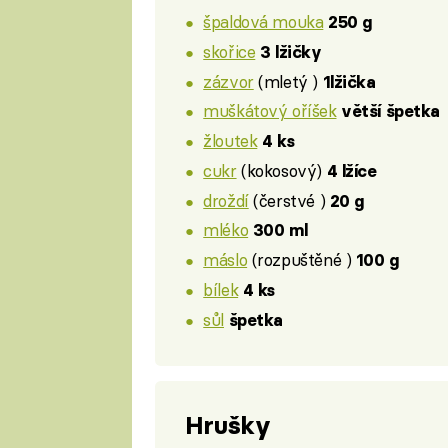
špaldová mouka
250 g
skořice
3 lžičky
zázvor
(mletý )
1lžička
muškátový oříšek
větší špetka
žloutek
4 ks
cukr
(kokosový)
4 lžíce
droždí
(čerstvé )
20 g
mléko
300 ml
máslo
(rozpuštěné )
100 g
bílek
4 ks
sůl
špetka
Hrušky