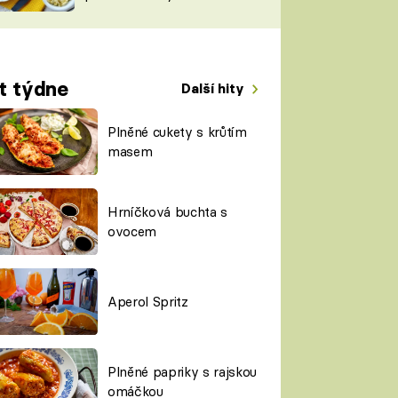
TORKY
ESH
t týdne
Další hity
Plněné cukety s krůtím
masem
Hrníčková buchta s
ovocem
Aperol Spritz
Plněné papriky s rajskou
omáčkou