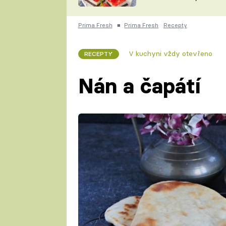
nepotřebujete troubu
ZDENĚK
ČESKO NA TALÍŘI
POHLREICH
Prima Fresh
■
Prima Fresh
Recepty
KAROLÍNA,
JAROSLAV SAPÍK
DOMÁCÍ
V kuchyni vždy otevřeno
RECEPTY
KUCHAŘKA
KAROLÍNA
KAMBERSKÁ
Nán a čapátí