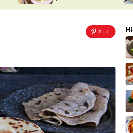
ŠÉFREDAK
VYCHYTÁVKY
SOUTĚŽ FR
NA NÁKUPECH
ČASOPIS
Hi
Pin it