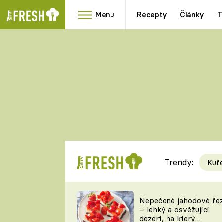
Menu
Recepty
Články
T
Oblíbené
Přílohy
recepty
HRANOLKY
HOUBY
KNEDLÍKY
DÝNĚ
KAŠE
RYCHLOVKY
Trendy:
Kuř
Populární
Videorecept
Nepečené jahodové ře
– lehký a osvěžující
kuchaři
dezert, na který
TEĎ VAŘÍ ŠÉF!