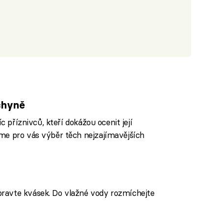
chyně
c příznivců, kteří dokážou ocenit její
me pro vás výběr těch nejzajímavějších
pravte kvásek. Do vlažné vody rozmíchejte