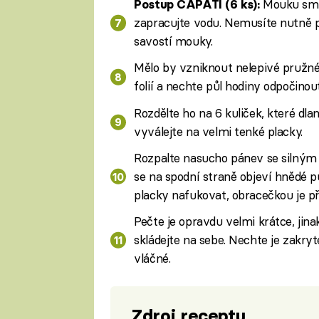
Mouku smíc
Postup ČAPÁTÍ (6 ks):
zapracujte vodu. Nemusíte nutně po
savostí mouky.
Mělo by vzniknout nelepivé pružné
folií a nechte půl hodiny odpočinou
Rozdělte ho na 6 kuliček, které dl
vyválejte na velmi tenké placky.
Rozpalte nasucho pánev se silným 
se na spodní straně objeví hnědé 
placky nafukovat, obracečkou je p
Pečte je opravdu velmi krátce, jina
skládejte na sebe. Nechte je zakry
vláčné.
Zdroj receptu