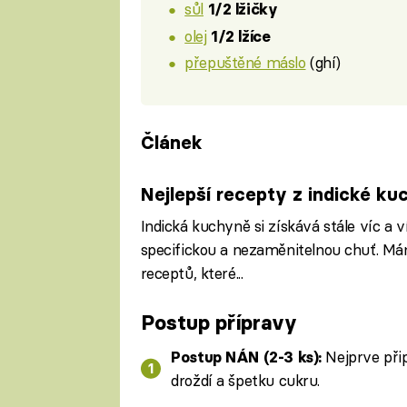
sůl
1/2 lžičky
olej
1/2 lžíce
přepuštěné máslo
(ghí)
Článek
Nejlepší recepty z indické ku
Indická kuchyně si získává stále víc a ví
specifickou a nezaměnitelnou chuť. Má
receptů, které...
Postup přípravy
Nejprve při
Postup NÁN (2-3 ks):
droždí a špetku cukru.