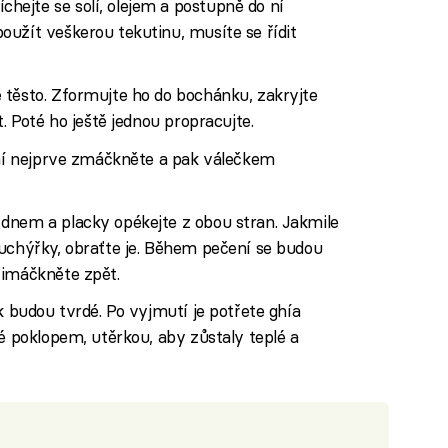
hejte se solí, olejem a postupně do ní
užít veškerou tekutinu, musíte se řídit
 těsto. Zformujte ho do bochánku, zakryjte
t. Poté ho ještě jednou propracujte.
aní nejprve zmáčkněte a pak válečkem
dnem a placky opékejte z obou stran. Jakmile
puchýřky, obraťte je. Během pečení se budou
řimáčkněte zpět.
k budou tvrdé. Po vyjmutí je potřete ghía
té poklopem, utěrkou, aby zůstaly teplé a