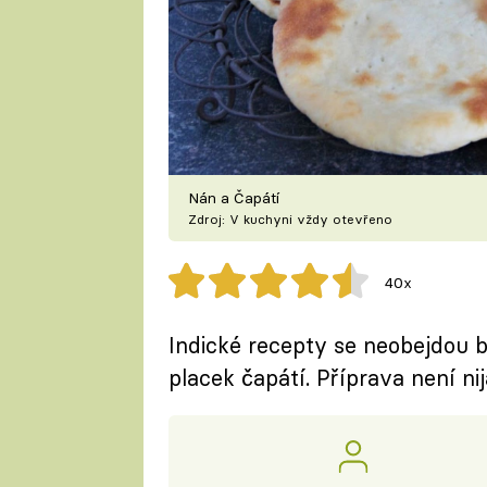
Nán a Čapátí
Zdroj: V kuchyni vždy otevřeno
40x
Indické recepty se neobejdou
placek čapátí. Příprava není ni