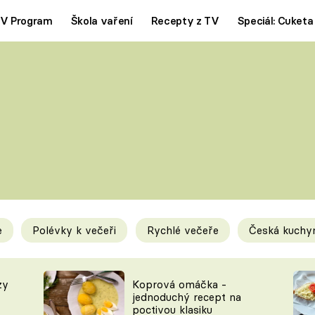
V Program
Škola vaření
Recepty z TV
Speciál: Cuketa
Polévky
Saláty
ČESKÁ KLASIKA
TĚSTOVIN
SILNÉ VÝVARY
SLADKÉ
KRÉMOVÉ
BEZMASÁ J
e
Polévky k večeři
Rychlé večeře
Česká kuchy
y
Tipy a triky
Novink
zy
Koprová omáčka -
jednoduchý recept na
poctivou klasiku
KAM ZA JÍDLEM
BLOG