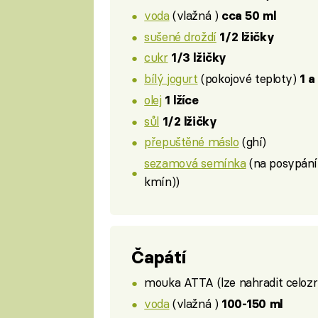
voda
(vlažná )
cca 50 ml
sušené droždí
1/2 lžičky
cukr
1/3 lžičky
bílý jogurt
(pokojové teploty)
1 a
olej
1 lžíce
sůl
1/2 lžičky
přepuštěné máslo
(ghí)
sezamová semínka
(na posypání
kmín))
Čapátí
mouka ATTA (lze nahradit celozr
voda
(vlažná )
100-150 ml