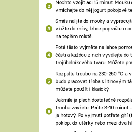
Nechte vzejít asi 15 minut. Mouku s
vmíchejte do něj jogurt pokojové tep
Směs nalijte do mouky a vypracujt
vložte do mísy, lehce poprašte mo
na teplém místě.
Poté těsto vyjměte na lehce pomou
části a každou z nich vyválejte do 
trojúhelníkového tvaru. Můžete po
Rozpalte troubu na 230-250 °C a vl
bude pracovat třeba s litinovým t
můžete použít i klasický.
Jakmile je plech dostatečně rozpál
troubu zavřete. Pečte 8-10 minut. 
je hotový. Po vyjmutí potřete ghí
poklop, do utěrky nebo mezi dva hlu