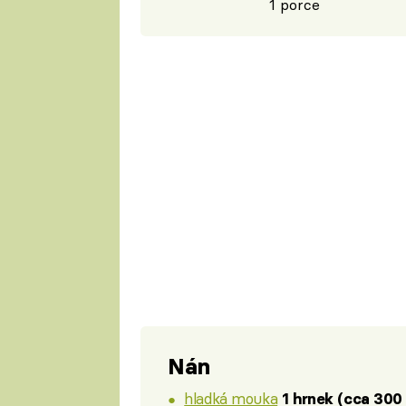
1 porce
Nán
hladká mouka
1 hrnek (cca 300