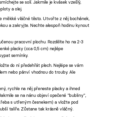
míchejte se solí. Jakmile je kvásek vzešlý,
loty a olej.
e měkké vláčné těsto. Utvořte z něj bochánek,
ukou a zakryjte. Nechte alespoň hodinu kynout
čenou pracovní plochu. Rozdělte ho na 2-3
tenké placky (cca 0,5 cm) nejlépe
sypat semínky.
ožte do ní předehřát plech. Nejlépe se vám
álem nebo pánví vhodnou do trouby. Ale
ený, rychle na něj přeneste placky a ihned
Jakmile se na nánu objeví opečené "bubliny",
 (třeba s utřeným česnekem) a vložte pod
bší talíře. Zůstane tak krásně vláčný.