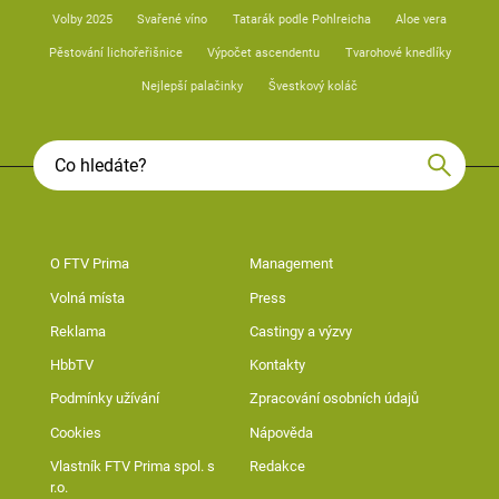
Volby 2025
Svařené víno
Tatarák podle Pohlreicha
Aloe vera
Pěstování lichořeřišnice
Výpočet ascendentu
Tvarohové knedlíky
Nejlepší palačinky
Švestkový koláč
O FTV Prima
Management
Volná místa
Press
Reklama
Castingy a výzvy
HbbTV
Kontakty
Podmínky užívání
Zpracování osobních údajů
Cookies
Nápověda
Vlastník FTV Prima spol. s
Redakce
r.o.