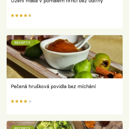
Uzení masa v pomalém hrnci bez udírny
RECEPTY
Pečená hrušková povidla bez míchání
RECEPTY