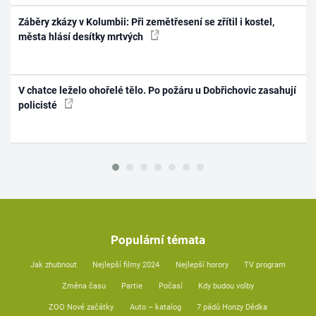
Záběry zkázy v Kolumbii: Při zemětřesení se zřítil i kostel,
města hlásí desítky mrtvých
V chatce leželo ohořelé tělo. Po požáru u Dobřichovic zasahují
policisté
Populární témata
Jak zhubnout
Nejlepší filmy 2024
Nejlepší horory
TV program
Změna času
Partie
Počasí
Kdy budou volby
ZOO Nové začátky
Auto – katalog
7 pádů Honzy Dědka