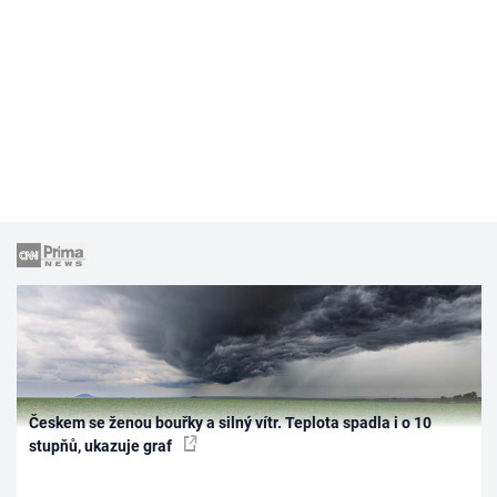
Českem se ženou bouřky a silný vítr. Teplota spadla i o 10
stupňů, ukazuje graf