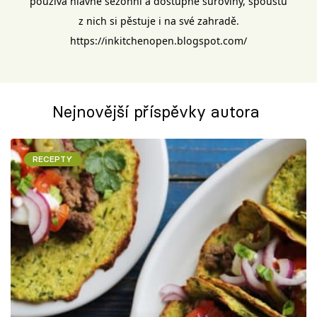
používá hlavně sezónní a dostupné suroviny, spoustu
Škola vaření
z nich si pěstuje i na své zahradě.
https://inkitchenopen.blogspot.com/
Recepty z TV
Speciál: Cuketa
Nejnovější příspěvky autora
Těhotnej kuchař
Sledujte prima+
RECEPTY
Přihlášení
Sledujte nás