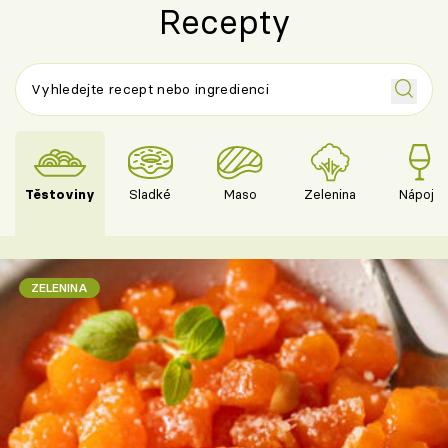
Recepty
Těstoviny
Sladké
Maso
Zelenina
Nápoje
ZELENINA