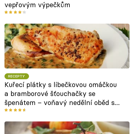
vepřovým výpečkům
RECEPTY
Kuřecí plátky s libečkovou omáčkou
a bramborové šťouchačky se
špenátem – voňavý nedělní oběd s
aroatickou bylinkou v hlavní roli