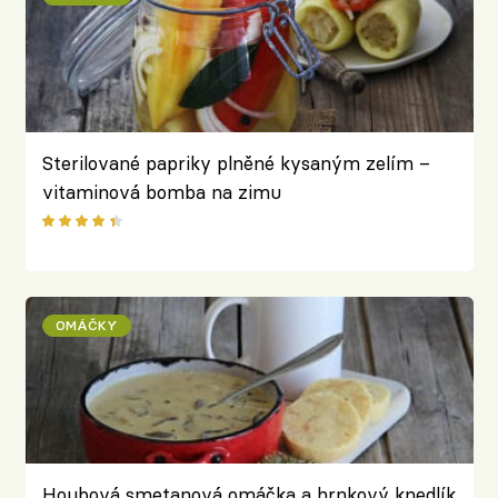
Sterilované papriky plněné kysaným zelím –
vitaminová bomba na zimu
OMÁČKY
Houbová smetanová omáčka a hrnkový knedlík