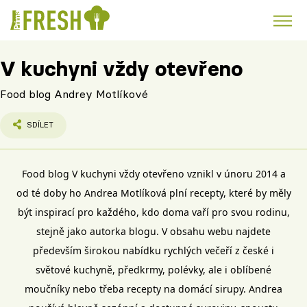
V kuchyni vždy otevřeno
Kuře
Polévky k večeři
Rychlé večeře
Trendy:
Food blog Andrey Motlíkové
Česká kuchyně
Čokoláda
SDÍLET
Food blog V kuchyni vždy otevřeno vznikl v únoru 2014 a
Témata
od té doby ho Andrea Motlíková plní recepty, které by měly
být inspirací pro každého, kdo doma vaří pro svou rodinu,
Recepty
stejně jako autorka blogu. V obsahu webu najdete
především širokou nabídku rychlých večeří z české i
Články
světové kuchyně, předkrmy, polévky, ale i oblíbené
TV Program
moučníky nebo třeba recepty na domácí sirupy. Andrea