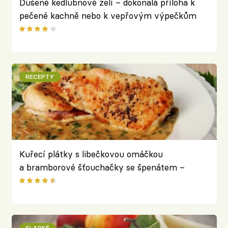
Dušené kedlubnové zelí – dokonalá příloha k
pečené kachně nebo k vepřovým výpečkům
RECEPTY
Kuřecí plátky s libečkovou omáčkou
a bramborové šťouchačky se špenátem –
voňavý nedělní oběd s aroatickou bylinkou v
hlavní roli
SLADKÉ