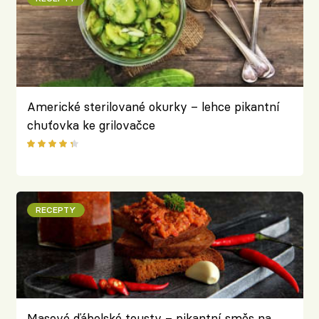
Americké sterilované okurky – lehce pikantní
chuťovka ke grilovačce
RECEPTY
Masové ďábelské tousty – pikantní směs na