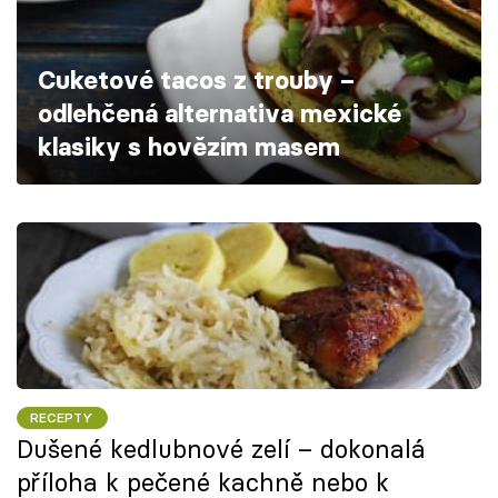
Cuketové tacos z trouby –
odlehčená alternativa mexické
klasiky s hovězím masem
RECEPTY
Dušené kedlubnové zelí – dokonalá
příloha k pečené kachně nebo k