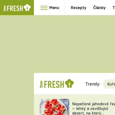
Menu
Recepty
Články
T
Oblíbené
Přílohy
recepty
HRANOLKY
HOUBY
KNEDLÍKY
DÝNĚ
KAŠE
RYCHLOVKY
Trendy:
Kuř
Populární
Videorecept
Nepečené jahodové ře
– lehký a osvěžující
kuchaři
dezert, na který
TEĎ VAŘÍ ŠÉF!