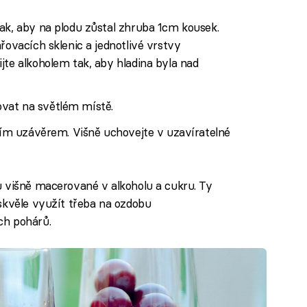
ak, aby na plodu zůstal zhruba 1cm kousek.
řovacích sklenic a jednotlivé vrstvy
jte alkoholem tak, aby hladina byla nad
vat na světlém místě.
acím uzávěrem. Višně uchovejte v uzavíratelné
u višně macerované v alkoholu a cukru. Ty
skvěle využít třeba na ozdobu
ch pohárů.