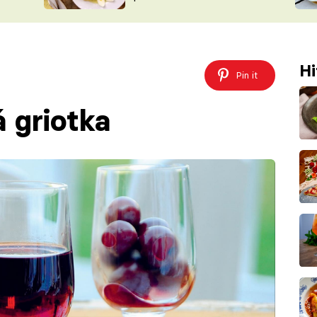
ŠÉFREDAK
VYCHYTÁVKY
SOUTĚŽ FR
NA NÁKUPECH
ČASOPIS
Hi
Pin it
 griotka