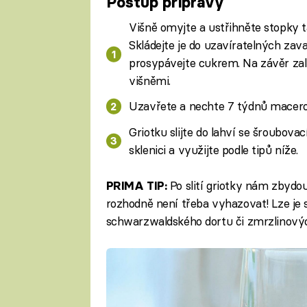
Postup přípravy
Višně omyjte a ustřihněte stopky t
Skládejte je do uzavíratelných zava
prosypávejte cukrem. Na závěr zali
višněmi.
Uzavřete a nechte 7 týdnů macero
Griotku slijte do lahví se šroubov
sklenici a využijte podle tipů níže.
Po slití griotky nám zbydo
PRIMA TIP:
rozhodně není třeba vyhazovat! Lze je 
schwarzwaldského dortu či zmrzlinový