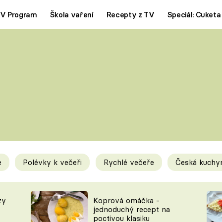
V Program
Škola vaření
Recepty z TV
Speciál: Cuketa
Polévky
Saláty
ČESKÁ KLASIKA
TĚSTOVIN
SILNÉ VÝVARY
SLADKÉ
KRÉMOVÉ
BEZMASÁ J
e
Polévky k večeři
Rychlé večeře
Česká kuchy
y
Tipy a triky
Novink
zy
Koprová omáčka -
jednoduchý recept na
poctivou klasiku
KAM ZA JÍDLEM
BLOG