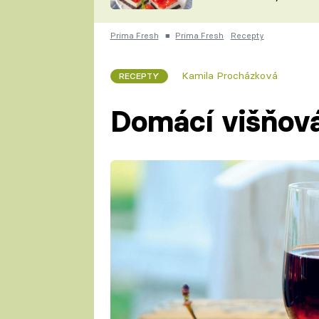
nepotřebujete troubu
ZDENĚK
ČESKO NA TALÍŘI
POHLREICH
Prima Fresh
■
Prima Fresh
Recepty
KAROLÍNA,
JAROSLAV SAPÍK
DOMÁCÍ
Kamila Procházková
RECEPTY
KUCHAŘKA
KAROLÍNA
KAMBERSKÁ
Domácí višňová