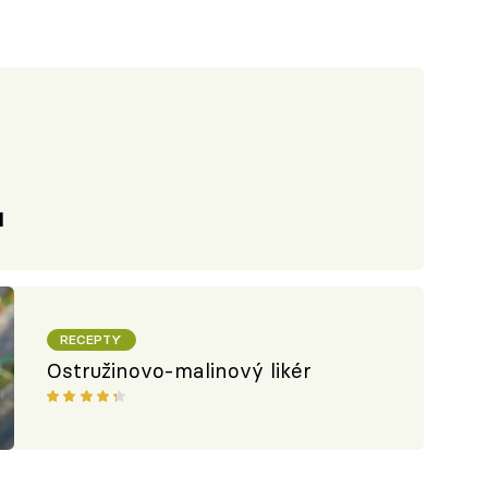
l
RECEPTY
Ostružinovo-malinový likér