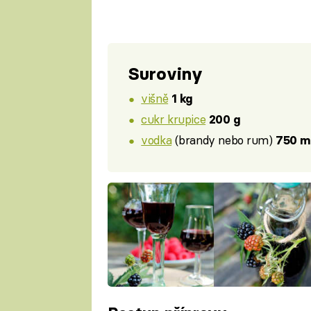
Suroviny
višně
1 kg
cukr krupice
200 g
vodka
(brandy nebo rum)
750 m