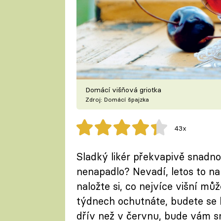
Domácí višňová griotka
Zdroj: Domácí špajzka
43x
Sladký likér překvapivě snadno 
nenapadlo? Nevadí, letos to n
naložte si, co nejvíce višní můž
týdnech ochutnáte, budete se k 
dřív než v červnu, bude vám s