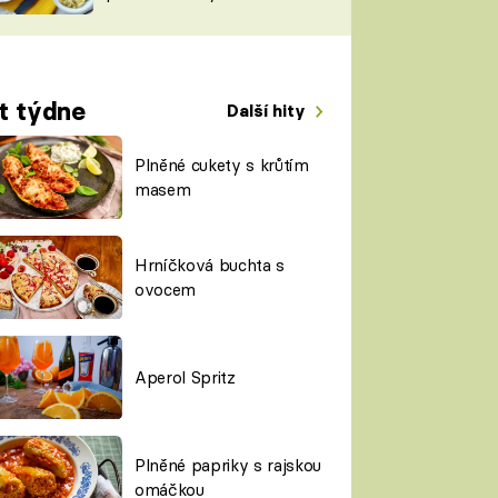
TORKY
ESH
t týdne
Další hity
Plněné cukety s krůtím
masem
Hrníčková buchta s
ovocem
Aperol Spritz
Plněné papriky s rajskou
omáčkou