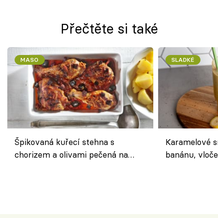
Přečtěte si také
MASO
SLADKÉ
Špikovaná kuřecí stehna s
Karamelové s
chorizem a olivami pečená na
banánu, vloče
letní zelenině – šťavnaté maso s
snídaně do sk
výraznou chutí inspirovanou
Španělskem