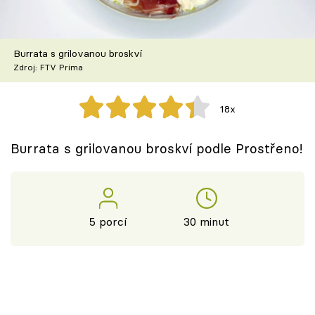
Škola vaření
Recepty z TV
Burrata s grilovanou broskví
Zdroj: FTV Prima
Speciál: Cuketa
18x
Těhotnej kuchař
Burrata s grilovanou broskví podle Prostřeno!
Sledujte prima+
Přihlášení
5 porcí
30 minut
Sledujte nás