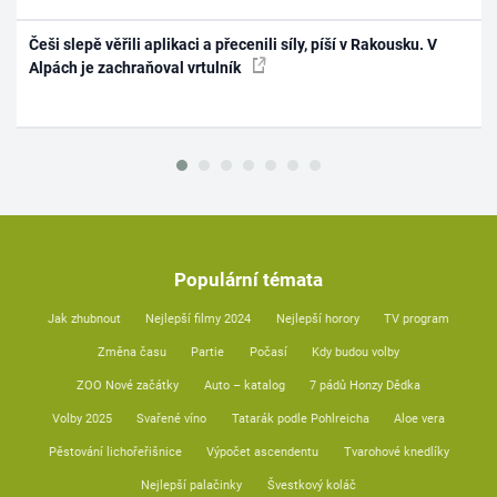
Češi slepě věřili aplikaci a přecenili síly, píší v Rakousku. V
Alpách je zachraňoval vrtulník
Populární témata
Jak zhubnout
Nejlepší filmy 2024
Nejlepší horory
TV program
Změna času
Partie
Počasí
Kdy budou volby
ZOO Nové začátky
Auto – katalog
7 pádů Honzy Dědka
Volby 2025
Svařené víno
Tatarák podle Pohlreicha
Aloe vera
Pěstování lichořeřišnice
Výpočet ascendentu
Tvarohové knedlíky
Nejlepší palačinky
Švestkový koláč