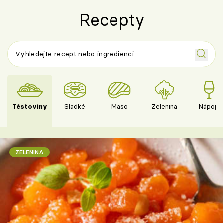
Recepty
Těstoviny
Sladké
Maso
Zelenina
Nápoje
ZELENINA