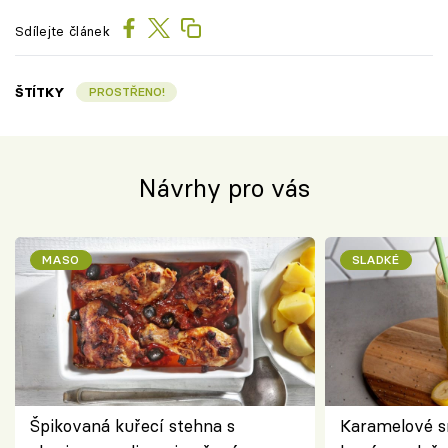
Sdílejte článek
ŠTÍTKY
PROSTŘENO!
Návrhy pro vás
MASO
SLADKÉ
Špikovaná kuřecí stehna s
Karamelové s