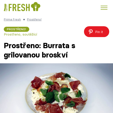
Prima Fresh
■
Prostřeno!
Kuře
Polévky k večeři
Rychlé večeře
Trendy:
PROSTŘENO!
Pin it
Prostřeno, soutěžící
Česká kuchyně
Čokoláda
Prostřeno: Burrata s
grilovanou broskví
Témata
Recepty
Články
TV Program