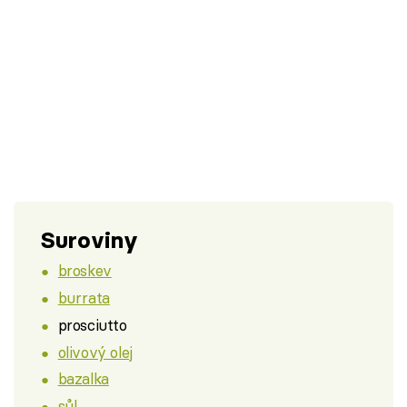
Suroviny
broskev
burrata
prosciutto
olivový olej
bazalka
sůl