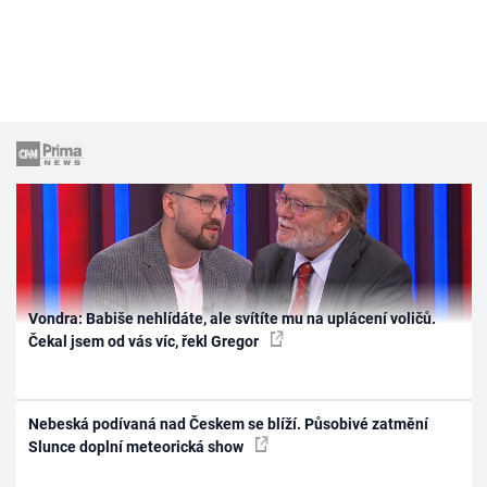
Vondra: Babiše nehlídáte, ale svítíte mu na uplácení voličů.
Čekal jsem od vás víc, řekl Gregor
Nebeská podívaná nad Českem se blíží. Působivé zatmění
Slunce doplní meteorická show