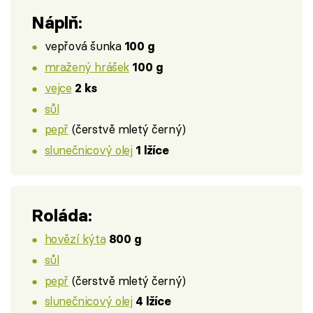
Náplň:
vepřová šunka
100 g
mražený hrášek
100 g
vejce
2 ks
sůl
pepř
(čerstvě mletý černý)
slunečnicový olej
1 lžíce
Roláda:
hovězí kýta
800 g
sůl
pepř
(čerstvě mletý černý)
slunečnicový olej
4 lžíce