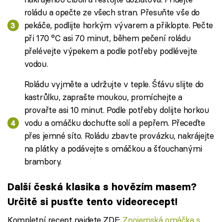
roládu a opečte ze všech stran. Přesuňte vše do
pekáče, podlijte horkým vývarem a přiklopte. Pečte
při 170 °C asi 70 minut, během pečení roládu
přelévejte výpekem a podle potřeby podlévejte
vodou.
Roládu vyjměte a udržujte v teple. Šťávu slijte do
kastrůlku, zaprašte moukou, promíchejte a
provařte asi 10 minut. Podle potřeby dolijte horkou
vodu a omáčku dochuťte solí a pepřem. Přeceďte
přes jemné síto. Roládu zbavte provázku, nakrájejte
na plátky a podávejte s omáčkou a šťouchanými
brambory.
Další česká klasika s hovězím masem?
Určitě si pusťte tento videorecept!
Kompletní recept najdete ZDE:
Znojemská omáčka s