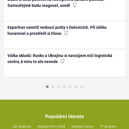
Samozřejmě budu reagovat, uvedl
Expartner usmrtil vedoucí pošty v Dalovicích. Při útěku
havaroval a prostřelil si hlavu
Válka skladů: Rusko a Ukrajina si navzájem ničí logistická
centra, k míru to ale nevede
Populární témata
Jak zhubnout
Nejlepší filmy 2024
Nejlepší horory
TV program