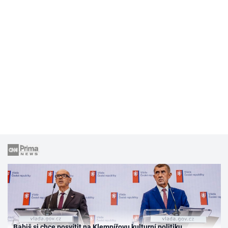
Babiš si chce posvítit na Klempířovu kulturní politiku.