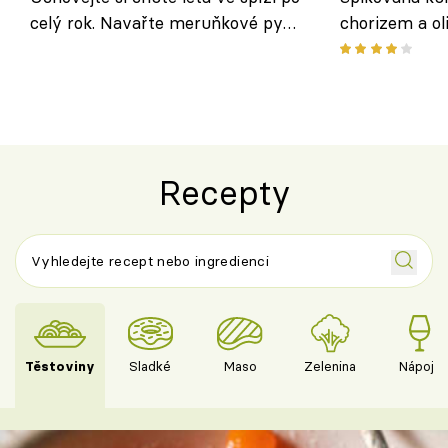
celý rok. Navařte meruňkové pyré
chorizem a o
nebo středomořské sugo
letní zelenin
výraznou chu
Španělskem
Recepty
Těstoviny
Sladké
Maso
Zelenina
Nápoje