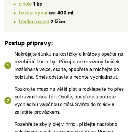
cibule
1 ks
hovězí vývar
asi 400 ml
hladká mouka
2 lžíce
Postup přípravy:
Nakrájejte šunku na kostičky a krátce ji opečte na
rozehřáté lžíci oleje. Přidejte rozmrazený hrášek,
rozšlehaná vejce, osolte, opepřete a míchejte do
polotuha. Směs odstavte a nechte vychladnout.
Rozkrojte maso na větší plát a rozklepejte ho přes
potravinářskou fólii. Osolte, opepřete a potřete
vychladlou vaječnou směsí. Sviňte do rolády a
zajistěte provázkem.
Rozehřejte zbylý olej v hrnci, přidejte nadrobno
nakrájenou cibuli a restujte dozlatova. Přidejte