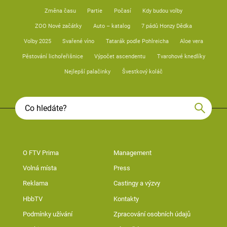
Změna času
Partie
Počasí
Kdy budou volby
ZOO Nové začátky
Auto – katalog
7 pádů Honzy Dědka
Volby 2025
Svařené víno
Tatarák podle Pohlreicha
Aloe vera
Pěstování lichořeřišnice
Výpočet ascendentu
Tvarohové knedlíky
Nejlepší palačinky
Švestkový koláč
O FTV Prima
Management
Volná místa
Press
Reklama
Castingy a výzvy
HbbTV
Kontakty
Podmínky užívání
Zpracování osobních údajů