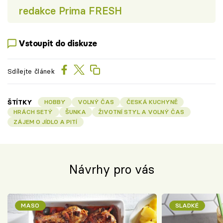
redakce Prima FRESH
Vstoupit do diskuze
Sdílejte článek
ŠTÍTKY
HOBBY
VOLNÝ ČAS
ČESKÁ KUCHYNĚ
HRÁCH SETÝ
ŠUNKA
ŽIVOTNÍ STYL A VOLNÝ ČAS
ZÁJEM O JÍDLO A PITÍ
Návrhy pro vás
MASO
SLADKÉ