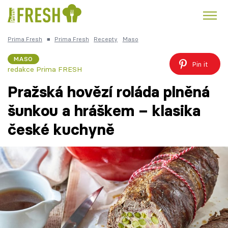
Prima Fresh
■
Prima Fresh
Recepty
Maso
Kuře
Polévky k večeři
Rychlé večeře
Trendy:
MASO
Pin it
redakce Prima FRESH
Česká kuchyně
Čokoláda
Pražská hovězí roláda plněná
šunkou a hráškem – klasika
české kuchyně
Témata
Recepty
Články
TV Program