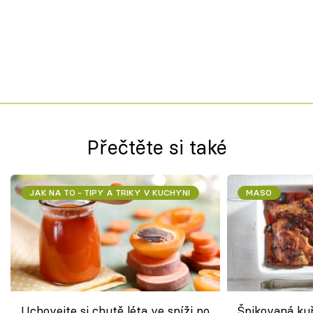
Přečtěte si také
JAK NA TO - TIPY A TRIKY V KUCHYNI
MASO
Uchovejte si chutě léta ve spíži po
Špikovaná kuř