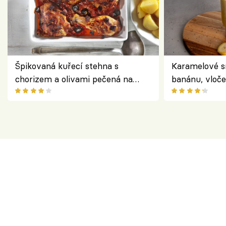
Špikovaná kuřecí stehna s
Karamelové s
chorizem a olivami pečená na
banánu, vloče
letní zelenině – šťavnaté maso s
snídaně do sk
výraznou chutí inspirovanou
Španělskem