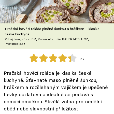
Škola vaření
Recepty z TV
Pražská hovězí roláda plněná šunkou a hráškem – klasika
Speciál: Cuketa
české kuchyně
Zdroj: Imagefood BM, Kulinární studio BAUER MEDIA CZ,
Těhotnej kuchař
Profimedia.cz
Sledujte prima+
8x
Přihlášení
Pražská hovězí roláda je klasika české
kuchyně. Šťavnaté maso plněné šunkou,
hráškem a rozšlehaným vajíčkem je upečené
Sledujte nás
hezky dozlatova a ideálně se podává s
domácí omáčkou. Skvělá volba pro nedělní
oběd nebo slavnostní příležitost.