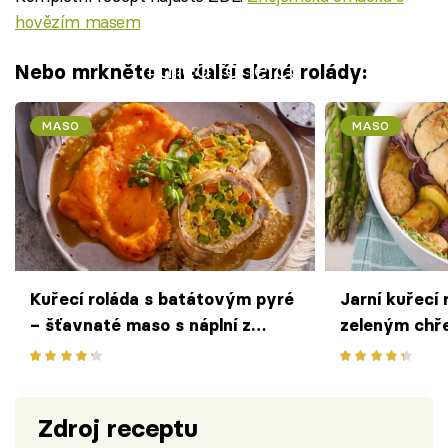
hovězím masem
Failed to fetch
Nebo mrkněte na další slané rolády:
MASO
MASO
Kuřecí roláda s batátovým pyré
Jarní kuřecí 
– šťavnaté maso s náplní z
zeleným chř
míchaných vajec a barevné
pečeným br
zeleniny ozdobí sváteční stůl
Zdroj receptu