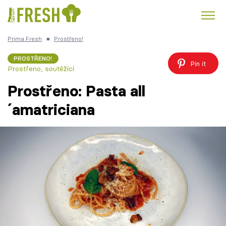
Prima Fresh
■
Prostřeno!
Kuře
Polévky k večeři
Rychlé večeře
Trendy:
PROSTŘENO!
Pin it
Prostřeno, soutěžící
Česká kuchyně
Čokoláda
Prostřeno: Pasta all
´amatriciana
Témata
Recepty
Články
TV Program