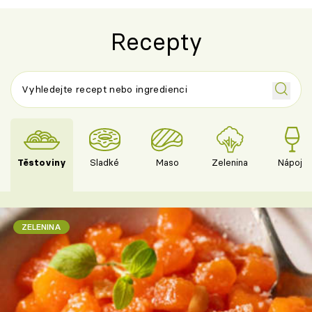
Recepty
Těstoviny
Sladké
Maso
Zelenina
Nápoje
ZELENINA