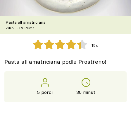
Škola vaření
Recepty z TV
Pasta all´amatriciana
Zdroj: FTV Prima
Speciál: Cuketa
15x
Těhotnej kuchař
Pasta all´amatriciana podle Prostřeno!
Sledujte prima+
Přihlášení
5 porcí
30 minut
Sledujte nás