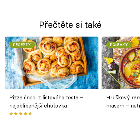
Přečtěte si také
RECEPTY
POLÉVKY
Pizza šneci z listového těsta –
Hruškový ram
nejoblíbenější chuťovka
masem – netr
asijském styl