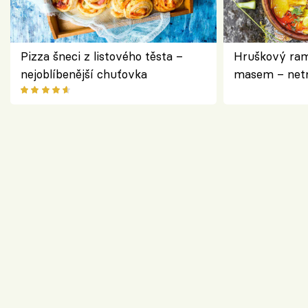
Pizza šneci z listového těsta –
Hruškový ram
nejoblíbenější chuťovka
masem – netr
asijském styl