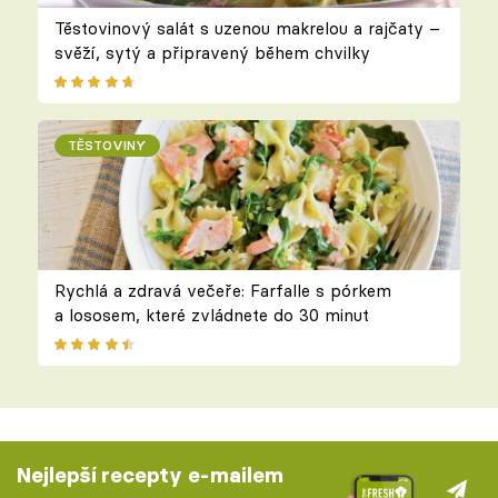
Těstovinový salát s uzenou makrelou a rajčaty –
svěží, sytý a připravený během chvilky
TĚSTOVINY
Rychlá a zdravá večeře: Farfalle s pórkem
a lososem, které zvládnete do 30 minut
Nejlepší recepty e-mailem