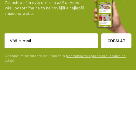
Zanechte nám svůj e-mail a až 5x týdně
vás upozorníme na to nejnovější a nejlepší
z našeho webu.
ODESLAT
Odesláním formuláře souhlasíte s
podmínkami zpracování osobních
údajů