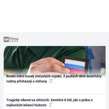
Rusko mění osudy zmizelých vojáků. Z padlých dělá dezertéry,
rodiny přicházejí o miliony
Tragický víkend na silnicích: Zemřelo 8 lidí, jde o jednu z
nejhorších bilancí historie