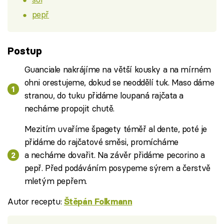
pepř
Postup
Guanciale nakrájíme na větší kousky a na mírném
ohni orestujeme, dokud se neoddělí tuk. Maso dáme
stranou, do tuku přidáme loupaná rajčata a
necháme propojit chutě.
Mezitím uvaříme špagety téměř al dente, poté je
přidáme do rajčatové směsi, promícháme
a necháme dovařit. Na závěr přidáme pecorino a
pepř. Před podáváním posypeme sýrem a čerstvě
mletým pepřem.
Autor receptu:
Štěpán Folkmann