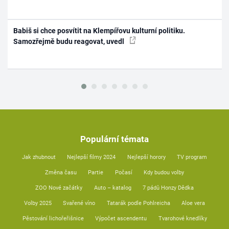
Babiš si chce posvítit na Klempířovu kulturní politiku.
Samozřejmě budu reagovat, uvedl
Populární témata
Jak zhubnout
Nejlepší filmy 2024
Nejlepší horory
TV program
Změna času
Partie
Počasí
Kdy budou volby
ZOO Nové začátky
Auto – katalog
7 pádů Honzy Dědka
Volby 2025
Svařené víno
Tatarák podle Pohlreicha
Aloe vera
Pěstování lichořeřišnice
Výpočet ascendentu
Tvarohové knedlíky