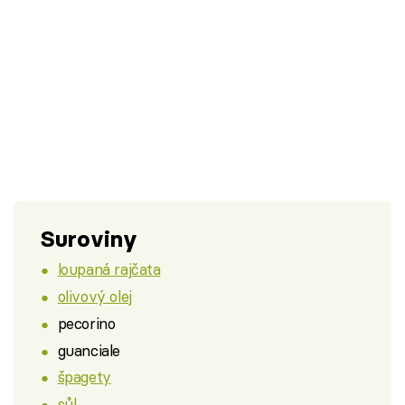
Suroviny
loupaná rajčata
olivový olej
pecorino
guanciale
špagety
sůl