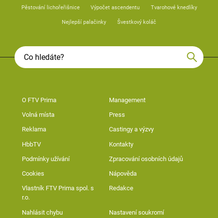
Pěstování lichořeřišnice
Výpočet ascendentu
Tvarohové knedlíky
Nejlepší palačinky
Švestkový koláč
O FTV Prima
Management
Volná místa
Press
Reklama
Castingy a výzvy
HbbTV
Kontakty
Podmínky užívání
Zpracování osobních údajů
Cookies
Nápověda
Vlastník FTV Prima spol. s
Redakce
r.o.
Nahlásit chybu
Nastavení soukromí