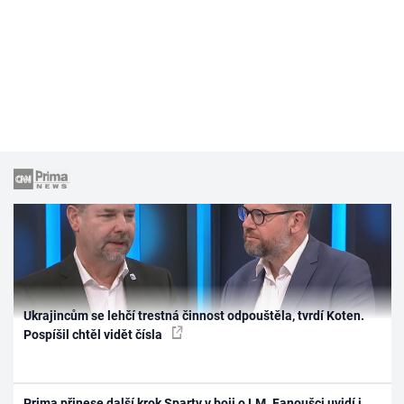
Ukrajincům se lehčí trestná činnost odpouštěla, tvrdí Koten.
Pospíšil chtěl vidět čísla
Prima přinese další krok Sparty v boji o LM. Fanoušci uvidí i