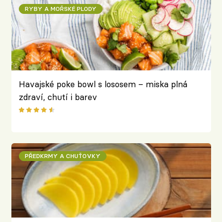
RYBY A MOŘSKÉ PLODY
Havajské poke bowl s lososem – miska plná
zdraví, chutí i barev
PŘEDKRMY A CHUŤOVKY