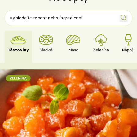
Těstoviny
Sladké
Maso
Zelenina
Nápoje
ZELENINA