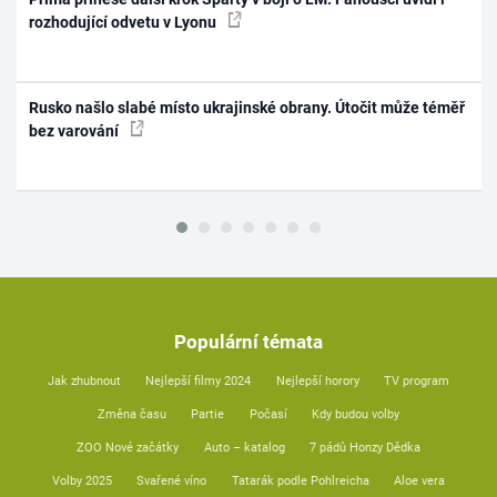
rozhodující odvetu v Lyonu
Rusko našlo slabé místo ukrajinské obrany. Útočit může téměř
bez varování
Populární témata
Jak zhubnout
Nejlepší filmy 2024
Nejlepší horory
TV program
Změna času
Partie
Počasí
Kdy budou volby
ZOO Nové začátky
Auto – katalog
7 pádů Honzy Dědka
Volby 2025
Svařené víno
Tatarák podle Pohlreicha
Aloe vera