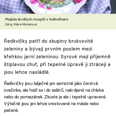
Škola vaření
Recepty z TV
Plejáda skvělých receptů s ředkvičkami
Zdroj: Klára Michalová
Speciál: Cuketa
Ředkvičky patří do skupiny brukvovité
Těhotnej kuchař
zeleniny a bývají prvním poslem mezi
Sledujte prima+
křehkou jarní zeleninou. Syrové mají příjemně
štiplavou chuť, při tepelné úpravě ji ztrácejí a
Přihlášení
jsou lehce nasládlé.
Ředkvičky jsou báječné jen samotné jako čerstvá
svačinka, ale hodí se i do salátů, nakrájené na chleba
Sledujte nás
nebo do pomazánek. Zkuste je ale i tepelně upravené.
Výtečné jsou jen lehce orestované na másle nebo
pečené.