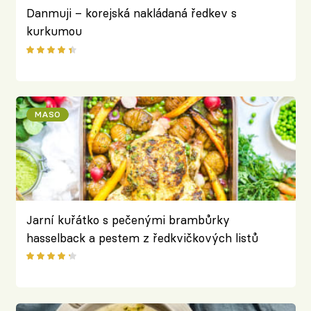
Danmuji – korejská nakládaná ředkev s
kurkumou
MASO
Jarní kuřátko s pečenými brambůrky
hasselback a pestem z ředkvičkových listů