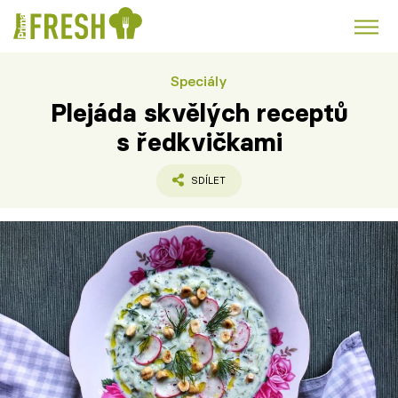
Speciály
Kuře
Polévky k večeři
Rychlé večeře
Trendy:
Plejáda skvělých receptů
Česká kuchyně
Čokoláda
s ředkvičkami
SDÍLET
Témata
Recepty
Články
TV Program