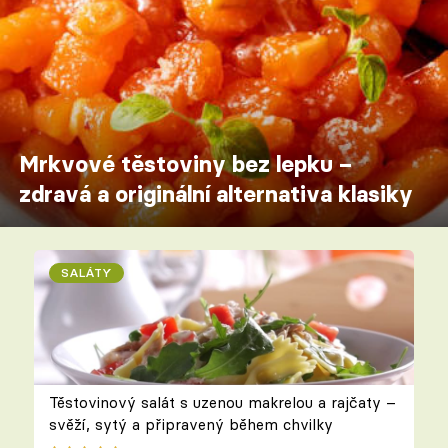
Mrkvové těstoviny bez lepku –
zdravá a originální alternativa klasiky
SALÁTY
Těstovinový salát s uzenou makrelou a rajčaty –
svěží, sytý a připravený během chvilky