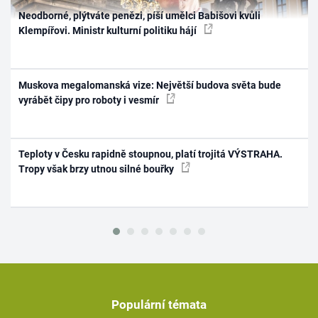
Neodborné, plýtváte penězi, píší umělci Babišovi kvůli
Klempířovi. Ministr kulturní politiku hájí
Muskova megalomanská vize: Největší budova světa bude
vyrábět čipy pro roboty i vesmír
Teploty v Česku rapidně stoupnou, platí trojitá VÝSTRAHA.
Tropy však brzy utnou silné bouřky
Populární témata