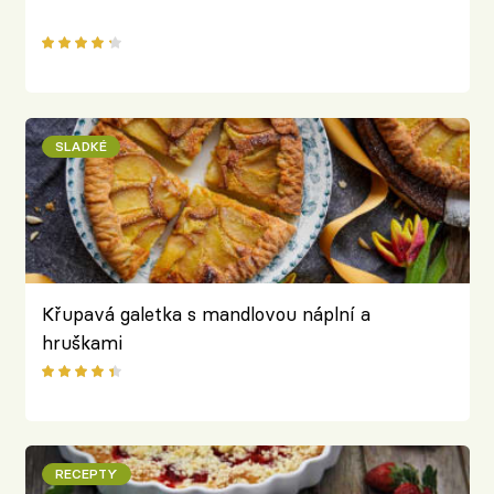
SLADKÉ
Křupavá galetka s mandlovou náplní a
hruškami
RECEPTY