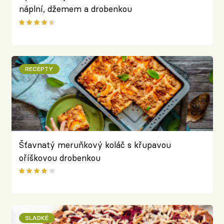
náplní, džemem a drobenkou
RECEPTY
Šťavnatý meruňkový koláč s křupavou
oříškovou drobenkou
SLADKÉ