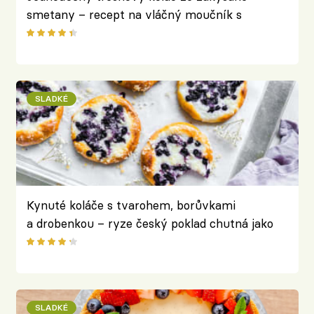
smetany – recept na vláčný moučník s
ovocem
SLADKÉ
Kynuté koláče s tvarohem, borůvkami
a drobenkou – ryze český poklad chutná jako
léto
SLADKÉ