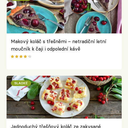
Makový koláč s třešněmi – netradiční letní
moučník k čaji i odpolední kávě
SLADKÉ
Jednoduchý třešňový koláč ze zakysané