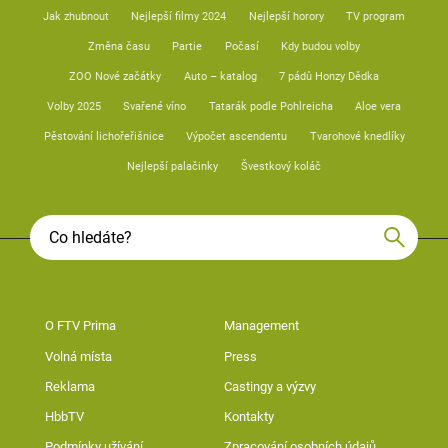
Jak zhubnout
Nejlepší filmy 2024
Nejlepší horory
TV program
Změna času
Partie
Počasí
Kdy budou volby
ZOO Nové začátky
Auto – katalog
7 pádů Honzy Dědka
Volby 2025
Svařené víno
Tatarák podle Pohlreicha
Aloe vera
Pěstování lichořeřišnice
Výpočet ascendentu
Tvarohové knedlíky
Nejlepší palačinky
Švestkový koláč
O FTV Prima
Management
Volná místa
Press
Reklama
Castingy a výzvy
HbbTV
Kontakty
Podmínky užívání
Zpracování osobních údajů