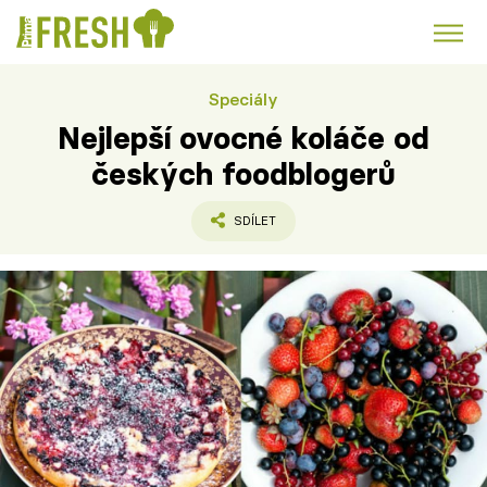
Speciály
Kuře
Polévky k večeři
Rychlé večeře
Trendy:
Nejlepší ovocné koláče od
Česká kuchyně
Čokoláda
českých foodblogerů
SDÍLET
Témata
Recepty
Články
TV Program