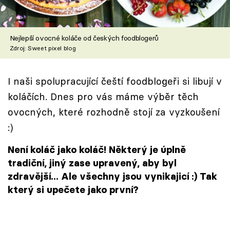
Škola vaření
Recepty z TV
Nejlepší ovocné koláče od českých foodblogerů
Zdroj: Sweet pixel blog
Speciál: Cuketa
I naši spolupracující čeští foodblogeři si libují v
Těhotnej kuchař
koláčích. Dnes pro vás máme výběr těch
Sledujte prima+
ovocných, které rozhodně stojí za vyzkoušení
:)
Přihlášení
Není koláč jako koláč! Některý je úplně
tradiční, jiný zase upravený, aby byl
zdravější... Ale všechny jsou vynikajicí :) Tak
Sledujte nás
který si upečete jako první?