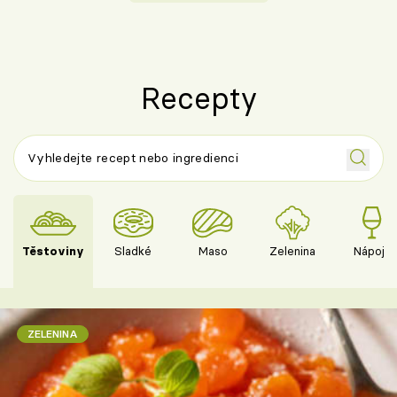
Recepty
Těstoviny
Sladké
Maso
Zelenina
Nápoje
ZELENINA