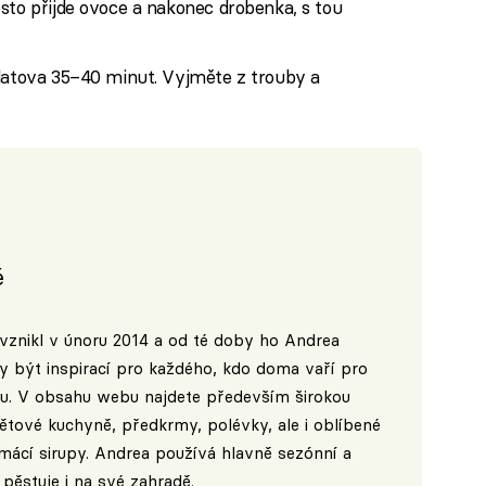
sto přijde ovoce a nakonec drobenka, s tou
zlatova 35–40 minut. Vyjměte z trouby a
é
vznikl v únoru 2014 a od té doby ho Andrea
ly být inspirací pro každého, kdo doma vaří pro
ogu. V obsahu webu najdete především širokou
ětové kuchyně, předkrmy, polévky, ale i oblíbené
ácí sirupy. Andrea používá hlavně sezónní a
 pěstuje i na své zahradě.