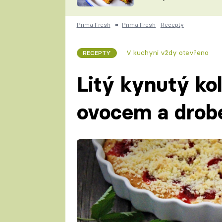
skvělý způsob, jak
ZDENĚK
zpracovat přerostlé
ČESKO NA TALÍŘI
cukety
POHLREICH
Prima Fresh
■
Prima Fresh
Recepty
KAROLÍNA,
JAROSLAV SAPÍK
DOMÁCÍ
V kuchyni vždy otevřeno
RECEPTY
KUCHAŘKA
KAROLÍNA
KAMBERSKÁ
Litý kynutý ko
ovocem a drob