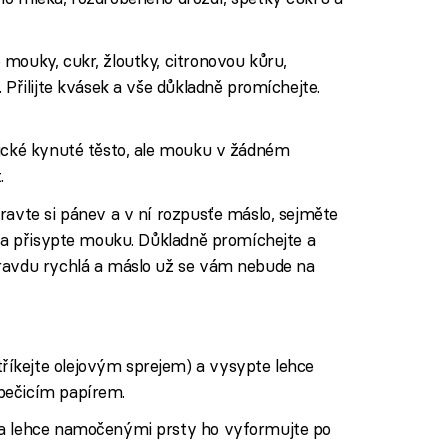
mouky, cukr, žloutky, citronovou kůru,
 Přilijte kvásek a vše důkladně promíchejte.
sické kynuté těsto, ale mouku v žádném
.
ravte si pánev a v ní rozpusťe máslo, sejměte
e a přisypte mouku. Důkladně promíchejte a
ravdu rychlá a máslo už se vám nebude na
íkejte olejovým sprejem) a vysypte lehce
pečicím papírem.
 a lehce namočenými prsty ho vyformujte po