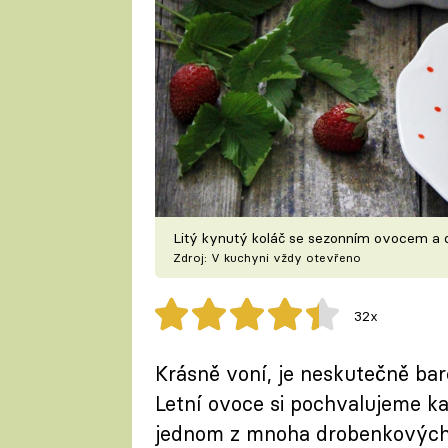
Litý kynutý koláč se sezonním ovocem a
Zdroj: V kuchyni vždy otevřeno
32x
Krásně voní, je neskutečně ba
Letní ovoce si pochvalujeme k
jednom z mnoha drobenkových 