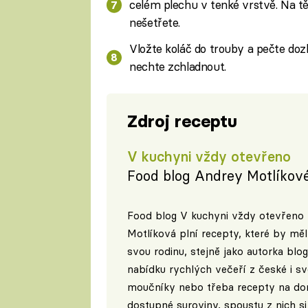
celém plechu v tenké vrstvě. Na tě
nešetřete.
Vložte koláč do trouby a pečte do
nechte zchladnout.
Zdroj receptu
V kuchyni vždy otevřeno
Food blog Andrey Motlíkov
Food blog V kuchyni vždy otevřeno 
Motlíková plní recepty, které by mě
svou rodinu, stejně jako autorka bl
nabídku rychlých večeří z české i sv
moučníky nebo třeba recepty na dom
dostupné suroviny, spoustu z nich si