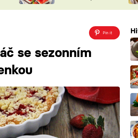
nepotřebujete troubu
ŠÉFREDAK
VYCHYTÁVKY
SOUTĚŽ FR
NA NÁKUPECH
ČASOPIS
Hi
Pin it
láč se sezonním
enkou