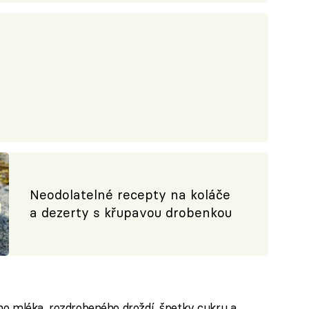
Neodolatelné recepty na koláče
a dezerty s křupavou drobenkou
ho mléka, rozdrobeného droždí, špetky cukru a