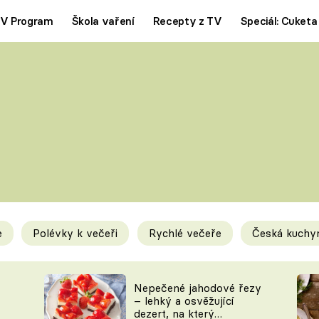
V Program
Škola vaření
Recepty z TV
Speciál: Cuketa
Polévky
Saláty
ČESKÁ KLASIKA
TĚSTOVIN
SILNÉ VÝVARY
SLADKÉ
KRÉMOVÉ
BEZMASÁ J
e
Polévky k večeři
Rychlé večeře
Česká kuchy
y
Tipy a triky
Novink
Nepečené jahodové řezy
– lehký a osvěžující
dezert, na který
KAM ZA JÍDLEM
BLOG