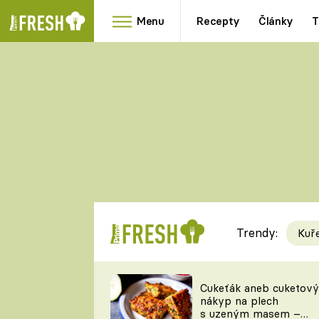
Menu
Recepty
Články
T
Oblíbené
Přílohy
recepty
HRANOLKY
HOUBY
KNEDLÍKY
DÝNĚ
KAŠE
RYCHLOVKY
Trendy:
Kuř
Populární
Videorecept
Cukeťák aneb cuketový
nákyp na plech
kuchaři
s uzeným masem –
TEĎ VAŘÍ ŠÉF!