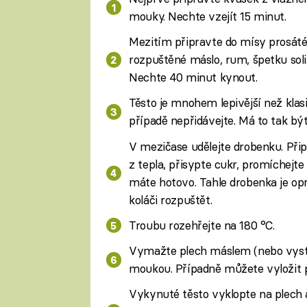
mouky. Nechte vzejít 15 minut.
Mezitím připravte do mísy prosáté 
rozpuštěné máslo, rum, špetku soli.
Nechte 40 minut kynout.
Těsto je mnohem lepivější než kla
případě nepřidávejte. Má to tak být
V mezičase udělejte drobenku. Přip
z tepla, přisypte cukr, promíchejt
máte hotovo. Tahle drobenka je op
koláči rozpuštět.
Troubu rozehřejte na 180 °C.
Vymažte plech máslem (nebo vystř
moukou. Případně můžete vyložit 
Vykynuté těsto vyklopte na plech