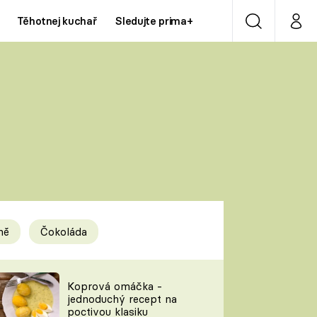
Těhotnej kuchař
Sledujte prima+
Vyhledávání
Můj p
Prima+
Y
CNN Prima NEWS
Prima ZOOM
ÍDLA
Prima LIVING
Prima Ženy
ně
Čokoláda
Prima LAJK
y
Koprová omáčka -
jednoduchý recept na
Sledujte nás
poctivou klasiku