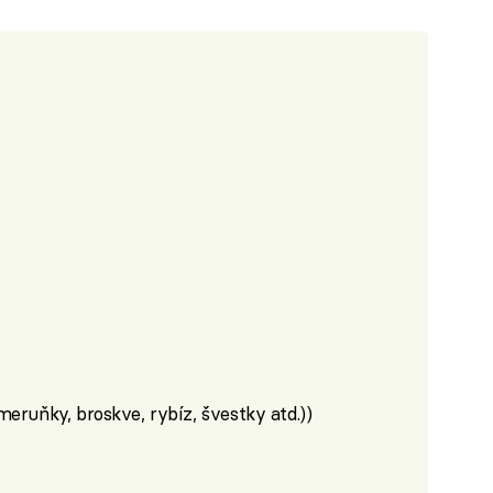
meruňky, broskve, rybíz, švestky atd.))