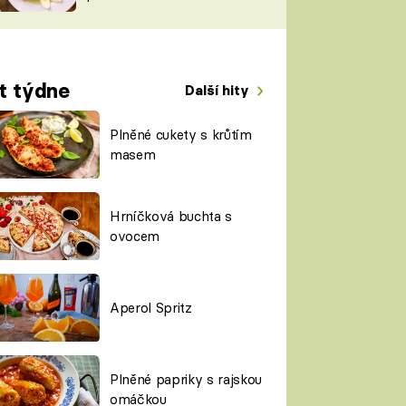
TORKY
ESH
t týdne
Další hity
Plněné cukety s krůtím
masem
Hrníčková buchta s
ovocem
Aperol Spritz
Plněné papriky s rajskou
omáčkou