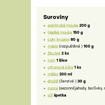
Suroviny
polohrubá mouka
200 g
hladká mouka
150 g
cukr krupice
80 g
máslo
(rozpuštěné )
100 g
žloutek
2 ks
rum
1 lžíce
citronová kůra
1 ks
mléko
200 ml
droždí
(čerstvé )
30 g
ovoce
(sezonní(jahody, borůvky, 
sůl
špetka