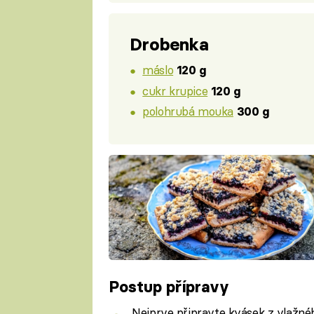
Drobenka
máslo
120 g
cukr krupice
120 g
polohrubá mouka
300 g
Postup přípravy
Nejprve připravte kvásek z vlažné