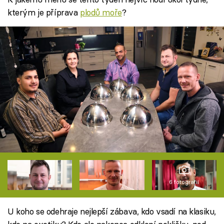
kterým je příprava
plodů moře
?
6 fotografií
U koho se odehraje nejlepší zábava, kdo vsadí na klasiku,