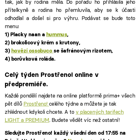
tak, jak by rodina měla. Do pořadu ho přihlásila jeho
přítelkyně a rodina ho přemluvila, aby se k účasti
odhodlal a došel si pro výhru. Podávat se bude toto
menu:
1) Placky naan a
hummus
,
2) brokolicový krém s krutony,
3)
hovězí ossobuco
se šafránovým rizotem,
4) borůvková roláda.
Celý týden Prostřeno! online v
předpremiéře.
Každé pondělí najdete na online platformě prima+ všech
pět dílů
Prostřeno!
celého týdne a můžete je tak
zhlédnout kdykoli chcete. A to
v placených tarifech
LIGHT a PREMIUM
. Budete vědět víc než ostatní!
Sledujte Prostřeno! každý všední den od 17:55 na