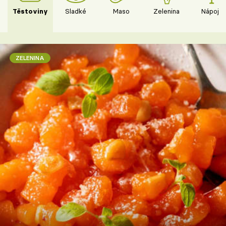
Těstoviny
Sladké
Maso
Zelenina
Nápoje
ZELENINA