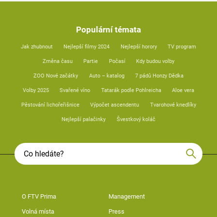
Populární témata
Jak zhubnout
Nejlepší filmy 2024
Nejlepší horory
TV program
Změna času
Partie
Počasí
Kdy budou volby
ZOO Nové začátky
Auto – katalog
7 pádů Honzy Dědka
Volby 2025
Svařené víno
Tatarák podle Pohlreicha
Aloe vera
Pěstování lichořeřišnice
Výpočet ascendentu
Tvarohové knedlíky
Nejlepší palačinky
Švestkový koláč
O FTV Prima
Management
Volná místa
Press