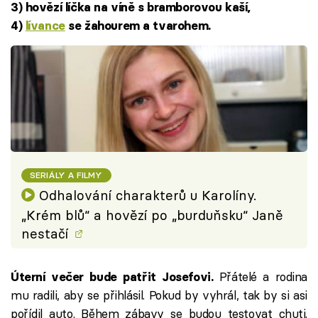
3) hovězí líčka na víně s bramborovou kaší,
4)
lívance
se žahourem a tvarohem.
SERIÁLY A FILMY
Odhalování charakterů u Karolíny.
„Krém blů“ a hovězí po „burduňsku“ Janě
nestačí
Přátelé a rodina
Úterní večer bude patřit Josefovi.
mu radili, aby se přihlásil. Pokud by vyhrál, tak by si asi
pořídil auto. Během zábavy se budou testovat chuti.