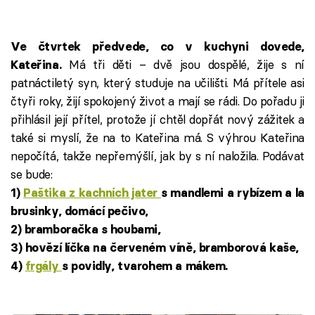
Failed to fetch
Ve čtvrtek předvede, co v kuchyni dovede,
Má tři děti – dvě jsou dospělé, žije s ní
Kateřina.
patnáctiletý syn, který studuje na učilišti. Má přítele asi
čtyři roky, žijí spokojený život a mají se rádi. Do pořadu ji
přihlásil její přítel, protože jí chtěl dopřát nový zážitek a
také si myslí, že na to Kateřina má. S výhrou Kateřina
nepočítá, takže nepřemýšlí, jak by s ní naložila. Podávat
se bude:
1)
Paštika z kachních jater
s mandlemi a rybízem a la
brusinky, domácí pečivo,
2) bramboračka s houbami,
3) hovězí líčka na červeném víně, bramborová kaše,
4)
frgály
s povidly, tvarohem a mákem.