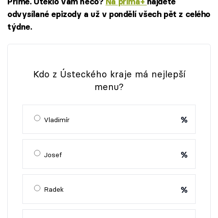
Primě. Uteklo vám něco?
Na prima+
najdete
odvysílané epizody a už v pondělí všech pět z celého
týdne.
Kdo z Ústeckého kraje má nejlepší
menu?
%
Vladimír
%
Josef
%
Radek