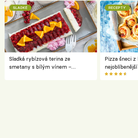
SLADKÉ
RECEPTY
Sladká rybízová terina ze
Pizza šneci z 
smetany s bílým vínem –
nejoblíbenějš
osvěžující dezert s ovocem