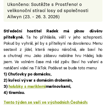
Ukončeno: Soutěžte s Prostřeno! o
velikonoční stírací losy od společnosti
Allwyn (23. - 26. 3. 2026)
Středeční hostitel Radek má plnou důvěru
Ta ho přihlásila, věří v jeho schopnosti.
přítelkyně.
Pokud by vyhrál, jel by s přítelkyní na dovolenou. Menu
sestavil z jídel, která nejsou náročná, ale baví ho
a chutnají mu. Jako zábavu nabídne hru Hádej, kdo
jsem. Ve volném čase má rád zpěv. Baví ho vaření a
natáčení videí na TikTok. Podávat se bude toto menu:
1) Chuťovky po domácku,
2) kuřecí vývar s domácím drobením,
3)
holubky s mariklemi
marinovkami,
4) tiramisu.
Tento týden se vaří ve východních Čechách: