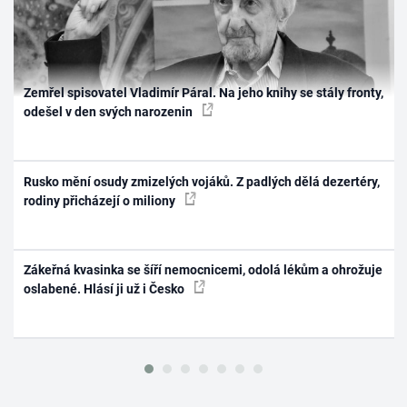
Zemřel spisovatel Vladimír Páral. Na jeho knihy se stály fronty,
odešel v den svých narozenin
Rusko mění osudy zmizelých vojáků. Z padlých dělá dezertéry,
rodiny přicházejí o miliony
Zákeřná kvasinka se šíří nemocnicemi, odolá lékům a ohrožuje
oslabené. Hlásí ji už i Česko