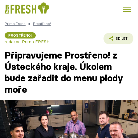
Prima Fresh
■
Prostřeno!
Kuře
Polévky k večeři
Rychlé večeře
Trendy:
PROSTŘENO!
SDÍLET
redakce Prima FRESH
Česká kuchyně
Čokoláda
Připravujeme Prostřeno! z
Ústeckého kraje. Úkolem
bude zařadit do menu plody
Témata
moře
Recepty
Články
TV Program