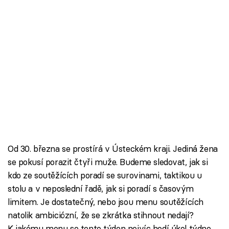
Od 30. března se prostírá v Ústeckém kraji. Jediná žena
se pokusí porazit čtyři muže. Budeme sledovat, jak si
kdo ze soutěžících poradí se surovinami, taktikou u
stolu a v neposlední řadě, jak si poradí s časovým
limitem. Je dostatečný, nebo jsou menu soutěžících
natolik ambiciózní, že se zkrátka stihnout nedají?
K jakému menu se tento týden nejvíc hodí úkol týdne,