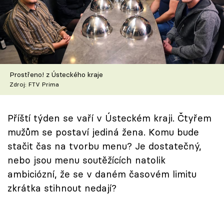
Škola vaření
Recepty z TV
Speciál: Cuketa
Prostřeno! z Ústeckého kraje
Těhotnej kuchař
Zdroj: FTV Prima
Sledujte prima+
Příští týden se vaří v Ústeckém kraji. Čtyřem
mužům se postaví jediná žena. Komu bude
Přihlášení
stačit čas na tvorbu menu? Je dostatečný,
nebo jsou menu soutěžících natolik
ambiciózní, že se v daném časovém limitu
Sledujte nás
zkrátka stihnout nedají?