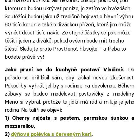
kdo na exotiku? Kdo ale nakonec odklopí pokličku, pod
kterou se budou ukrývat peníze, je zatím ve hvězdách.
Soutěžící budou jako už tradičně bojovat o hlavní výhru
60 tisíc korun a také o diváckou přízeň, která jim může
vynést deset tisíc navíc. Ze stejné částky se pak může
těšit i jeden z diváků, pokud ovšem bude mít trochu
štěstí. Sledujte proto Prostřeno!, hlasujte – a třeba to
budete právě vy!
Do
Jako první se do kuchyně postaví Vladimír.
pořadu se přihlásil sám, aby získal novou zkušenost.
Pokud by vyhrál, jel by s rodinou na dovolenou. Během
zábavy se budou modelovat postavičky z modelíny.
Menu si vybral, protože ta jídla má rád a miluje je jeho
rodina. Na talíři se objeví:
1)
Cherry rajčata s pestem, parmskou šunkou a
mozzarellou,
2)
dýňová polévka s červeným kari
,