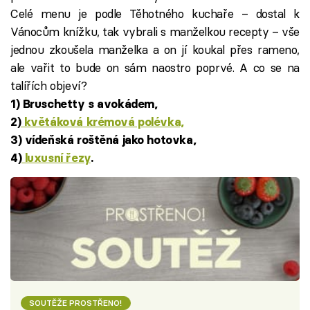
Celé menu je podle Těhotného kuchaře – dostal k
Vánocům knížku, tak vybrali s manželkou recepty – vše
jednou zkoušela manželka a on jí koukal přes rameno,
ale vařit to bude on sám naostro poprvé. A co se na
talířích objeví?
1)
Bruschetty s avokádem,
2)
květáková krémová polévka,
3) vídeňská roštěná jako hotovka,
4)
luxusní řezy
.
SOUTĚŽE PROSTŘENO!