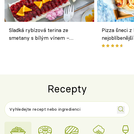
Sladká rybízová terina ze
Pizza šneci z 
smetany s bílým vínem –
nejoblíbenějš
osvěžující dezert s ovocem
Recepty