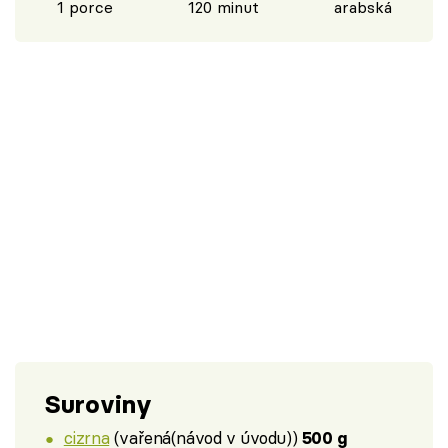
1 porce
120 minut
arabská
Suroviny
cizrna
(vařená(návod v úvodu))
500 g