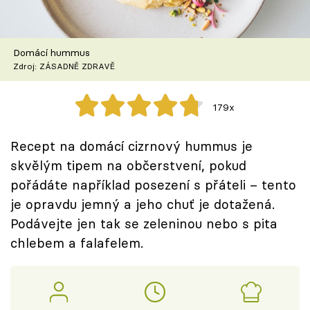
Škola vaření
Recepty z TV
Domácí hummus
Zdroj: ZÁSADNĚ ZDRAVĚ
Speciál: Cuketa
179x
Těhotnej kuchař
Recept na domácí cizrnový hummus je
Sledujte prima+
skvělým tipem na občerstvení, pokud
pořádáte například posezení s přáteli – tento
Přihlášení
je opravdu jemný a jeho chuť je dotažená.
Podávejte jen tak se zeleninou nebo s pita
chlebem a falafelem.
Sledujte nás