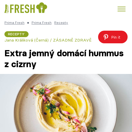
Prima Fresh
■
Prima Fresh
Recepty
Kuře
Polévky k večeři
Rychlé večeře
Trendy:
RECEPTY
Pin it
Jana Králiková (Černá) / ZÁSADNĚ ZDRAVĚ
Česká kuchyně
Čokoláda
Extra jemný domácí hummus
z cizrny
Témata
Recepty
Články
TV Program