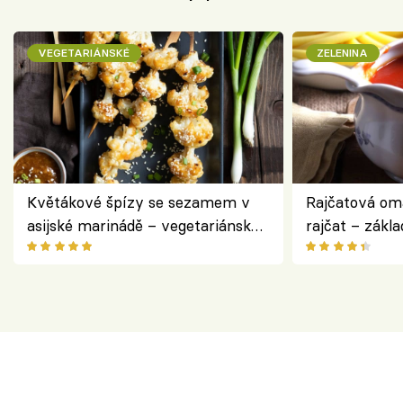
VEGETARIÁNSKÉ
ZELENINA
Květákové špízy se sezamem v
Rajčatová om
asijské marinádě – vegetariánská
rajčat – zákla
chuťovka z grilu