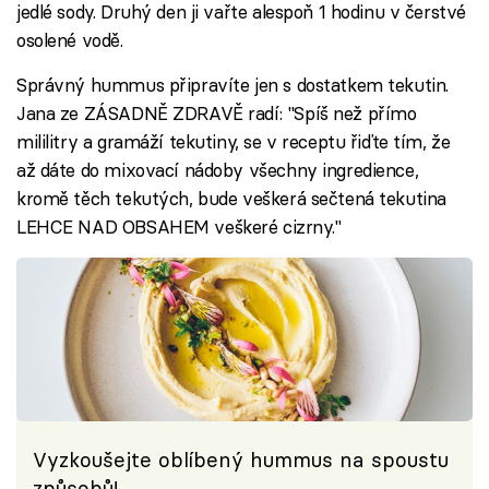
jedlé sody. Druhý den ji vařte alespoň 1 hodinu v čerstvé
osolené vodě.
Správný hummus připravíte jen s dostatkem tekutin.
Jana ze ZÁSADNĚ ZDRAVĚ radí: "Spíš než přímo
mililitry a gramáží tekutiny, se v receptu řiďte tím, že
až dáte do mixovací nádoby všechny ingredience,
kromě těch tekutých, bude veškerá sečtená tekutina
LEHCE NAD OBSAHEM veškeré cizrny."
Vyzkoušejte oblíbený hummus na spoustu
způsobů!