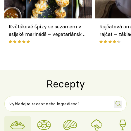
Květákové špízy se sezamem v
Rajčatová om
asijské marinádě – vegetariánská
rajčat – zákla
chuťovka z grilu
Recepty