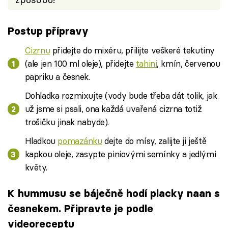
Postup přípravy
Cizrnu
přidejte do mixéru, přilijte veškeré tekutiny
(ale jen 100 ml oleje), přidejte
tahini
, kmín, červenou
papriku a česnek.
Dohladka rozmixujte (vody bude třeba dát tolik, jak
už jsme si psali, ona každá uvařená cizrna totiž
trošičku jinak nabyde).
Hladkou
pomazánku
dejte do mísy, zalijte ji ještě
kapkou oleje, zasypte piniovými semínky a jedlými
květy.
K hummusu se báječně hodí placky naan s
česnekem. Připravte je podle
videoreceptu