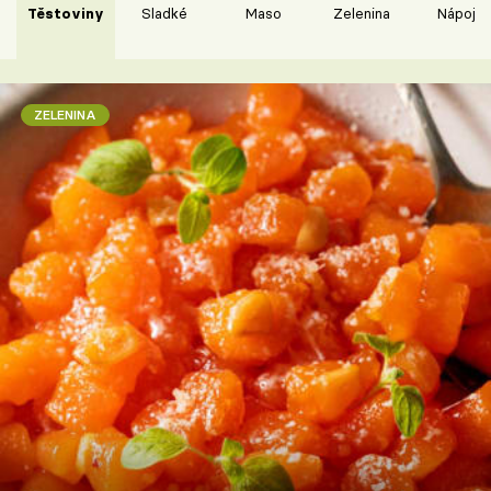
Těstoviny
Sladké
Maso
Zelenina
Nápoje
ZELENINA