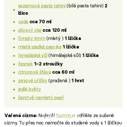
sezamová pasta tahini
(bílá pasta tahini)
2
lžíce
voda
cca 70 ml
olivový olej
cca 120 ml
římský kmín
(mletý )
1 lžička
mletá sladká paprika
1 lžička
himalájská sůl
(himálajská sůl)
1 lžička
česnek
1–2 stroužky
citronová šťáva
cca 60 ml
piniové oříšky
(pražená )
1 hrst
jedlé květy
čerstvě namletý pepř
Nejlepší
hummus
uděláte ze sušené
Vařená cizrna:
Failed to fetch
cizrny. Tu přes noc namočte do studené vody s 1 lžičkou