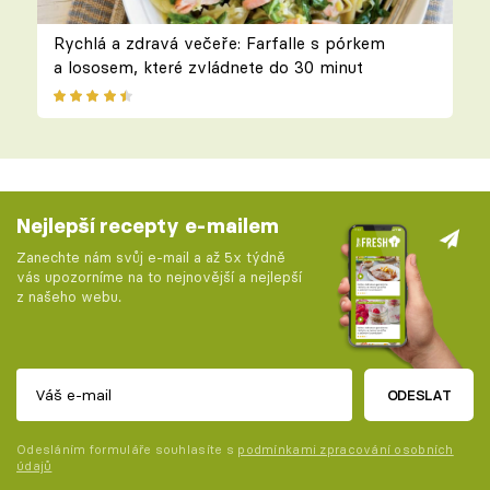
Rychlá a zdravá večeře: Farfalle s pórkem
a lososem, které zvládnete do 30 minut
Nejlepší recepty e-mailem
Zanechte nám svůj e-mail a až 5x týdně
vás upozorníme na to nejnovější a nejlepší
z našeho webu.
ODESLAT
Odesláním formuláře souhlasíte s
podmínkami zpracování osobních
údajů