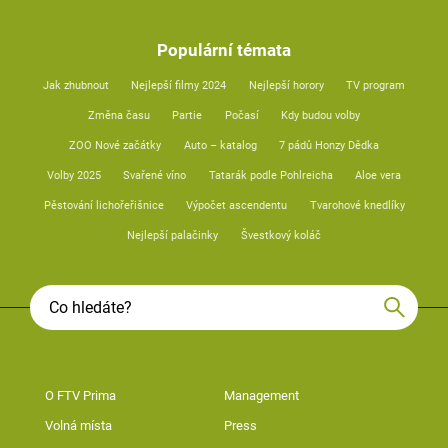
Populární témata
Jak zhubnout
Nejlepší filmy 2024
Nejlepší horory
TV program
Změna času
Partie
Počasí
Kdy budou volby
ZOO Nové začátky
Auto – katalog
7 pádů Honzy Dědka
Volby 2025
Svařené víno
Tatarák podle Pohlreicha
Aloe vera
Pěstování lichořeřišnice
Výpočet ascendentu
Tvarohové knedlíky
Nejlepší palačinky
Švestkový koláč
O FTV Prima
Management
Volná místa
Press