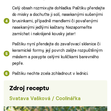
Celý obsah rozmixujte dohladka. Paštiku přendejte
do misky a dochuťte ji solí, nasekanými sušenými
brusinkami, případně mandlemi či povařenými
nasekanými jedlými kaštany. Nezapomeňte
zamíchat i nakrájené kousky jater!
Paštiku nyní přendejte do zavařovací sklenice či
keramické formy, její povrch zalijte rozpuštěným
máslem a posypte celými kuličkami barevného
pepře.
Paštiku nechte zcela zchladnout v lednici.
Zdroj receptu
Svatava Vašková / Coolinářka