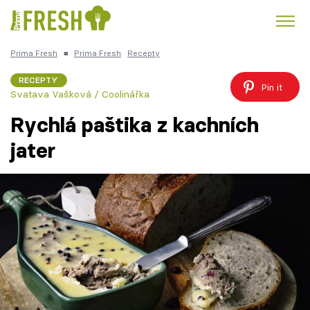
Prima Fresh
■
Prima Fresh
Recepty
Kuře
Polévky k večeři
Rychlé večeře
Trendy:
RECEPTY
Pin it
Svatava Vašková / Coolinářka
Česká kuchyně
Čokoláda
Rychlá paštika z kachních
jater
Témata
Recepty
Články
TV Program