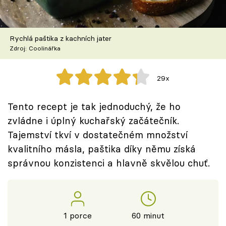
Škola vaření
Recepty z TV
Rychlá paštika z kachních jater
Zdroj: Coolinářka
Speciál: Cuketa
29x
Těhotnej kuchař
Tento recept je tak jednoduchý, že ho
Sledujte prima+
zvládne i úplný kuchařský začátečník.
Tajemství tkví v dostatečném množství
Přihlášení
kvalitního másla, paštika díky němu získá
správnou konzistenci a hlavně skvělou chuť.
Sledujte nás
1 porce
60 minut