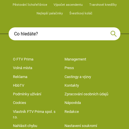
Pěstování lichořeřišnice
Výpočet ascendentu
Tvarohové knedlíky
Nejlepší palačinky
Švestkový koláč
O FTV Prima
Management
Volná místa
Press
Reklama
Castingy a výzvy
HbbTV
Kontakty
Podmínky užívání
Zpracování osobních údajů
Cookies
Nápověda
Vlastník FTV Prima spol. s
Redakce
r.o.
Nahlásit chybu
Nastavení soukromí