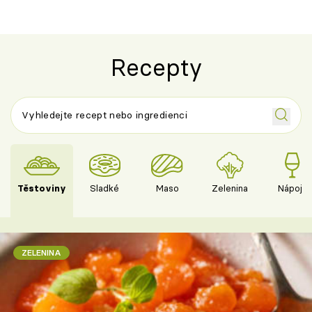
Recepty
Těstoviny
Sladké
Maso
Zelenina
Nápoje
ZELENINA