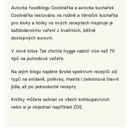
Autorka foodblogu
Coolinářka
a autorka kuchařek
Coolinářka testováno na rodině a Vánoční kuchařka
pro kluky a holky ve svých receptech inspiruje je
každodennímu vaření z kvalitních, běžně
dostupných surovin.
V nové knize Tak chutná hygge nabízí více než 70
tipů na pohodové večeře.
Na jejím blogu najdete široké spektrum receptů: od
typů na snídaně, polévky, masitá i zeleninová hlavní
jídla, až po jednoduché recepty.
Knížky můžete sehnat ve všech knihkupectvích
nebo si je objednat například
ZDE
.