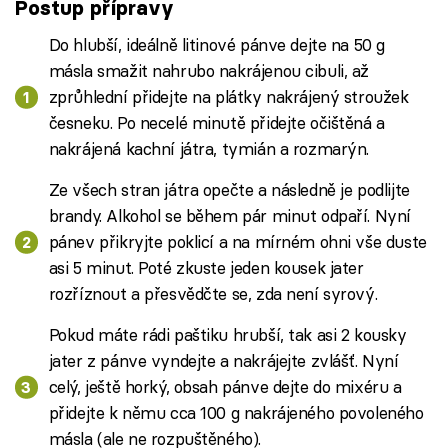
Postup přípravy
Do hlubší, ideálně litinové pánve dejte na 50 g
másla smažit nahrubo nakrájenou cibuli, až
zprůhlední přidejte na plátky nakrájený stroužek
česneku. Po necelé minutě přidejte očištěná a
nakrájená kachní játra, tymián a rozmarýn.
Ze všech stran játra opečte a následně je podlijte
brandy. Alkohol se během pár minut odpaří. Nyní
pánev přikryjte poklicí a na mírném ohni vše duste
asi 5 minut. Poté zkuste jeden kousek jater
rozříznout a přesvědčte se, zda není syrový.
Pokud máte rádi paštiku hrubší, tak asi 2 kousky
jater z pánve vyndejte a nakrájejte zvlášť. Nyní
celý, ještě horký, obsah pánve dejte do mixéru a
přidejte k němu cca 100 g nakrájeného povoleného
másla (ale ne rozpuštěného).