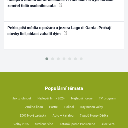
zemřel řidič osobního auta
Peklo, píší média o požáru u jezera Lago di Garda. Prchají
stovky lidí, oblast zahalil dým
Populární témata
Jak zhubnout
Nejlepší filmy 2024
Nejlepší horory
TV program
Změna času
Partie
Počasí
Kdy budou volby
ZOO Nové začátky
Auto – katalog
7 pádů Honzy Dědka
Volby 2025
Svařené víno
Tatarák podle Pohlreicha
Aloe vera