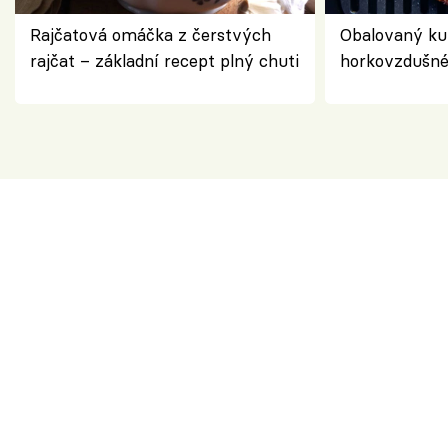
Rajčatová omáčka z čerstvých
Obalovaný kuř
rajčat – základní recept plný chuti
horkovzdušné 
novém pojetí
Olivera