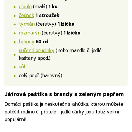
cibule
(malá)
1 ks
česnek
1 stroužek
tymián
(čerstvý)
1 lžička
rozmarýn
(čerstvý)
1 lžička
brandy
50 ml
sušené brusinky
(nebo mandle či jedlé
kaštany apod.)
sůl
celý pepř (barevný)
Játrová paštika s brandy a zeleným pepřem
Domácí paštika je neskutečná lahůdka, kterou můžete
potěšit rodinu či přátele - jedlé dárky jsou totiž velmi
populární!