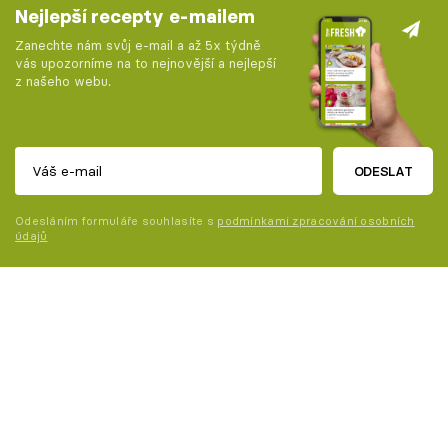
Nejlepší recepty e-mailem
Zanechte nám svůj e-mail a až 5x týdně
vás upozorníme na to nejnovější a nejlepší
z našeho webu.
ODESLAT
Odesláním formuláře souhlasíte s
podmínkami zpracování osobních
údajů