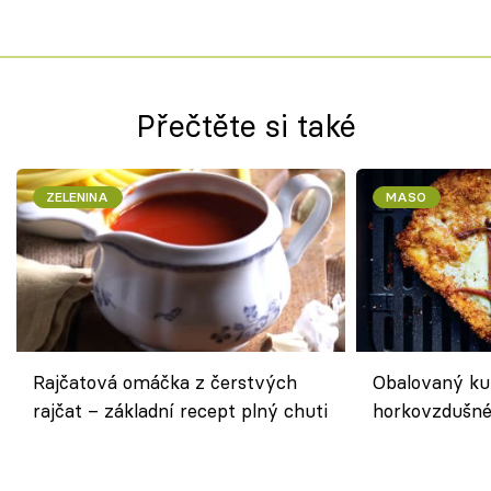
Přečtěte si také
ZELENINA
MASO
Rajčatová omáčka z čerstvých
Obalovaný kuř
rajčat – základní recept plný chuti
horkovzdušné 
novém pojetí
Olivera