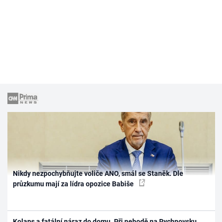
Nikdy nezpochybňujte voliče ANO, smál se Staněk. Dle
průzkumu mají za lídra opozice Babiše
Kolaps a fatální náraz do domu. Při nehodě na Rychnovsku