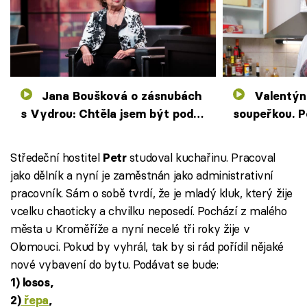
Jana Boušková o zásnubách
Valentýn měl pletky se
s Vydrou: Chtěla jsem být pod
soupeřkou. P
čepcem, tak jsem si řekla o ruku
a předčasný
Středeční hostitel
studoval kuchařinu. Pracoval
Petr
jako dělník a nyní je zaměstnán jako administrativní
pracovník. Sám o sobě tvrdí, že je mladý kluk, který žije
vcelku chaoticky a chvilku neposedí. Pochází z malého
města u Kroměříže a nyní necelé tři roky žije v
Olomouci. Pokud by vyhrál, tak by si rád pořídil nějaké
nové vybavení do bytu. Podávat se bude:
1) losos,
2)
řepa
,