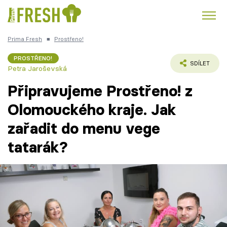
Prima Fresh
■
Prostřeno!
Kuře
Polévky k večeři
Rychlé večeře
Trendy:
PROSTŘENO!
SDÍLET
Petra Jaroševská
Česká kuchyně
Čokoláda
Připravujeme Prostřeno! z
Olomouckého kraje. Jak
zařadit do menu vege
Témata
tatarák?
Recepty
Články
TV Program