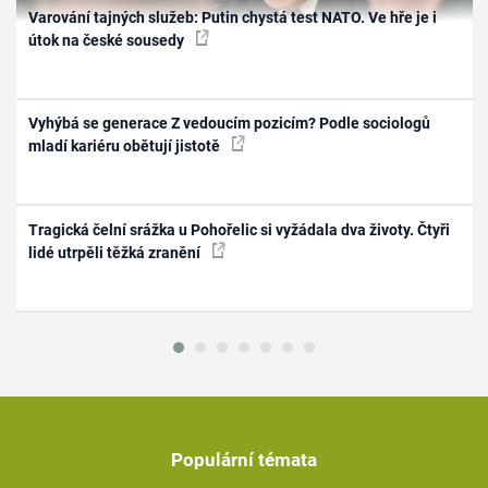
Varování tajných služeb: Putin chystá test NATO. Ve hře je i
útok na české sousedy
Vyhýbá se generace Z vedoucím pozicím? Podle sociologů
mladí kariéru obětují jistotě
Tragická čelní srážka u Pohořelic si vyžádala dva životy. Čtyři
lidé utrpěli těžká zranění
Populární témata