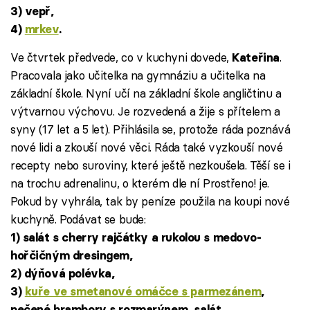
3) vepř,
4)
mrkev
.
Ve čtvrtek předvede, co v kuchyni dovede,
.
Kateřina
Pracovala jako učitelka na gymnáziu a učitelka na
základní škole. Nyní učí na základní škole angličtinu a
výtvarnou výchovu. Je rozvedená a žije s přítelem a
syny (17 let a 5 let). Přihlásila se, protože ráda poznává
nové lidi a zkouší nové věci. Ráda také vyzkouší nové
recepty nebo suroviny, které ještě nezkoušela. Těší se i
na trochu adrenalinu, o kterém dle ní Prostřeno! je.
Pokud by vyhrála, tak by peníze použila na koupi nové
kuchyně. Podávat se bude:
1) salát s cherry rajčátky a rukolou s medovo-
hořčičným dresingem,
2) dýňová polévka,
3)
kuře ve smetanové omáčce s parmezánem
,
pečené brambory s rozmarýnem, salát,