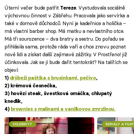
Úterní večer bude patřit
. Vystudovala sociálně
Tereze
výchovnou činnost v Zábřehu. Pracovala jako servírka a
také v domově důchodců. Nyní je kadeřnice a holička –
má vlastní barber shop. Má matku a nevlastního otce.
Má tři sourozence – dva bratry a sestru. Do pořadu se
přihlásila sama, protože ráda vaří a chce znovu poznat
nové lidi a získat další zajímavé zážitky. V Prostřeno! již
účinkovala. Jak se jí bude dařit tentokrát? Na talířích se
objeví:
1)
drůbeží paštika s brusinkami, pečivo
,
2) krémová česnečka,
3) hovězí steak, švestková omáčka, chlupatý
knedlík,
4)
brownies s malinami a vanilkovou zmrzlinou.
CELEBRITY
SERIÁLY A FILM