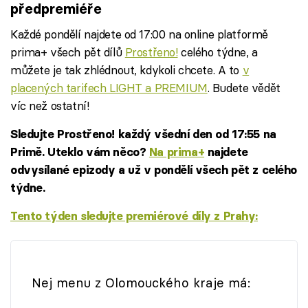
předpremiéře
Každé pondělí najdete od 17:00 na online platformě
prima+ všech pět dílů
Prostřeno!
celého týdne, a
můžete je tak zhlédnout, kdykoli chcete. A to
v
placených tarifech LIGHT a PREMIUM
. Budete vědět
víc než ostatní!
Sledujte Prostřeno! každý všední den od 17:55 na
Primě. Uteklo vám něco?
Na prima+
najdete
odvysílané epizody a už v pondělí všech pět z celého
týdne.
Tento týden sledujte premiérové díly z Prahy:
Failed to fetch
Nej menu z Olomouckého kraje má: