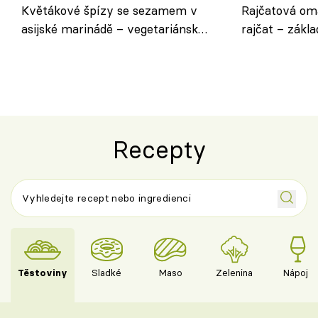
Květákové špízy se sezamem v
Rajčatová om
asijské marinádě – vegetariánská
rajčat – zákla
chuťovka z grilu
Recepty
Těstoviny
Sladké
Maso
Zelenina
Nápoje