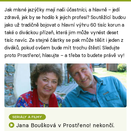
Jak mlsné jazýčky mají naši účastníci, a hlavně – jedí
zdravě, jak by se hodilo k jejich profesi? Soutěžící budou
jako už tradičně bojovat o hlavní výhru 60 tisíc korun a
také o diváckou přízeň, která jim může vynést deset
tisíc navíc. Ze stejné částky se pak může těšit i jeden z
diváků, pokud ovšem bude mít trochu štěstí. Sledujte
proto Prostřeno!, hlasujte – a třeba to budete právě vy!
SERIÁLY A FILMY
Jana Boušková v Prostřeno! nekončí.