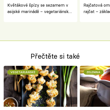
Květákové špízy se sezamem v
Rajčatová om
asijské marinádě – vegetariánská
rajčat – zákla
chuťovka z grilu
Přečtěte si také
VEGETARIÁNSKÉ
ZELENINA