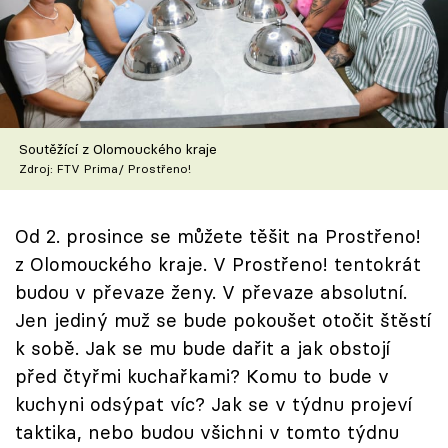
Škola vaření
Recepty z TV
Speciál: Cuketa
Soutěžící z Olomouckého kraje
Těhotnej kuchař
Zdroj: FTV Prima/ Prostřeno!
Sledujte prima+
Od 2. prosince se můžete těšit na Prostřeno!
z Olomouckého kraje. V Prostřeno! tentokrát
Přihlášení
budou v převaze ženy. V převaze absolutní.
Jen jediný muž se bude pokoušet otočit štěstí
k sobě. Jak se mu bude dařit a jak obstojí
Sledujte nás
před čtyřmi kuchařkami? Komu to bude v
kuchyni odsýpat víc? Jak se v týdnu projeví
taktika, nebo budou všichni v tomto týdnu