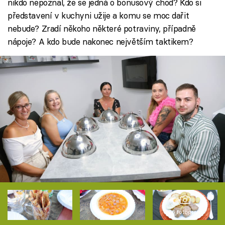
nikdo nepoznal, že se jedná o bonusový chod? Kdo si
představení v kuchyni užije a komu se moc dařit
nebude? Zradí někoho některé potraviny, případně
nápoje? A kdo bude nakonec největším taktikem?
26 fotografií