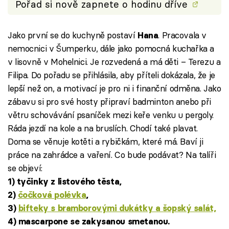
Pořad si nově zapnete o hodinu dříve
Jako první se do kuchyně postaví
. Pracovala v
Hana
nemocnici v Šumperku, dále jako pomocná kuchařka a
v lisovně v Mohelnici. Je rozvedená a má děti – Terezu a
Filipa. Do pořadu se přihlásila, aby příteli dokázala, že je
lepší než on, a motivací je pro ni i finanční odměna. Jako
zábavu si pro své hosty připraví badminton anebo při
větru schovávání psaníček mezi keře venku u pergoly.
Ráda jezdí na kole a na bruslích. Chodí také plavat.
Doma se věnuje kotěti a rybičkám, které má. Baví ji
práce na zahrádce a vaření. Co bude podávat? Na talíři
se objeví:
1) tyčinky z listového těsta,
2)
čočková polévka
,
3)
bifteky s bramborovými dukátky a šopský salát,
4) mascarpone se zakysanou smetanou.