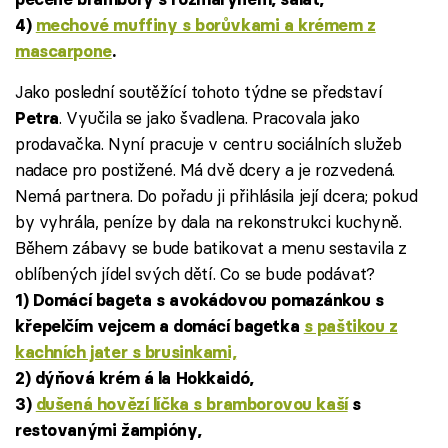
4)
mechové muffiny s borůvkami a krémem z
mascarpone
.
Jako poslední soutěžící tohoto týdne se představí
. Vyučila se jako švadlena. Pracovala jako
Petra
prodavačka. Nyní pracuje v centru sociálních služeb
nadace pro postižené. Má dvě dcery a je rozvedená.
Nemá partnera. Do pořadu ji přihlásila její dcera; pokud
by vyhrála, peníze by dala na rekonstrukci kuchyně.
Během zábavy se bude batikovat a menu sestavila z
oblíbených jídel svých dětí. Co se bude podávat?
1) Domácí bageta s avokádovou pomazánkou s
křepelčím vejcem a domácí bagetka
s paštikou z
kachních jater s brusinkami,
2) dýňová krém á la Hokkaidó,
3)
dušená hovězí líčka s bramborovou kaší
s
restovanými žampióny,