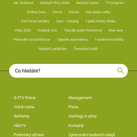
Jak zhubnout
Nejlepší filmy 2024
Nejlepší horory
TV program
Změna času
Partie
Počasí
Kdy budou volby
ZOO Nové začátky
Auto – katalog
7 pádů Honzy Dědka
Volby 2025
Svařené víno
Tatarák podle Pohlreicha
Aloe vera
Pěstování lichořeřišnice
Výpočet ascendentu
Tvarohové knedlíky
Nejlepší palačinky
Švestkový koláč
O FTV Prima
Management
Volná místa
Press
Reklama
Castingy a výzvy
HbbTV
Kontakty
Podmínky užívání
Zpracování osobních údajů