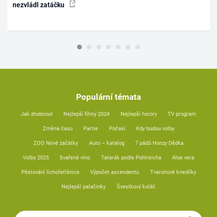
nezvládl zatáčku
Populární témata
Jak zhubnout
Nejlepší filmy 2024
Nejlepší horory
TV program
Změna času
Partie
Počasí
Kdy budou volby
ZOO Nové začátky
Auto – katalog
7 pádů Honzy Dědka
Volby 2025
Svařené víno
Tatarák podle Pohlreicha
Aloe vera
Pěstování lichořeřišnice
Výpočet ascendentu
Tvarohové knedlíky
Nejlepší palačinky
Švestkový koláč