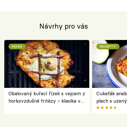
Návrhy pro vás
MASO
RECEPTY
Obalovaný kuřecí řízek s vejcem z
Cukeťák aneb
horkovzdušné fritézy – klasika v
plech s uzen
novém pojetí podle Jamieho
způsob, jak z
Olivera
cukety