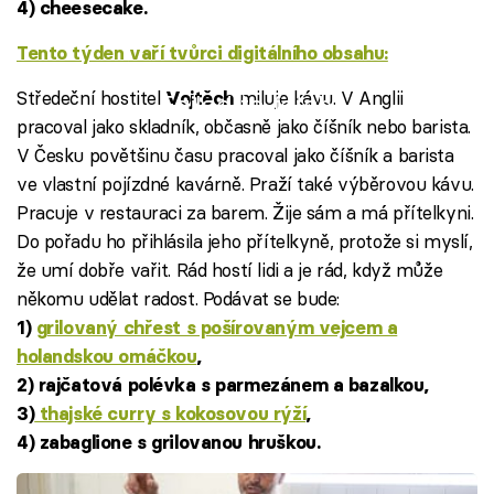
4) cheesecake.
Tento týden
vaří tvůrci digitálního obsahu:
Středeční hostitel
miluje kávu. V Anglii
Vojtěch
Failed to fetch
pracoval jako skladník, občasně jako číšník nebo barista.
V Česku povětšinu času pracoval jako číšník a barista
ve vlastní pojízdné kavárně. Praží také výběrovou kávu.
Pracuje v restauraci za barem. Žije sám a má přítelkyni.
Do pořadu ho přihlásila jeho přítelkyně, protože si myslí,
že umí dobře vařit. Rád hostí lidi a je rád, když může
někomu udělat radost. Podávat se bude:
1)
grilovaný chřest s pošírovaným vejcem a
holandskou omáčkou
,
2) rajčatová polévka s parmezánem a bazalkou,
3)
thajské curry s kokosovou rýží
,
4) zabaglione s grilovanou hruškou.