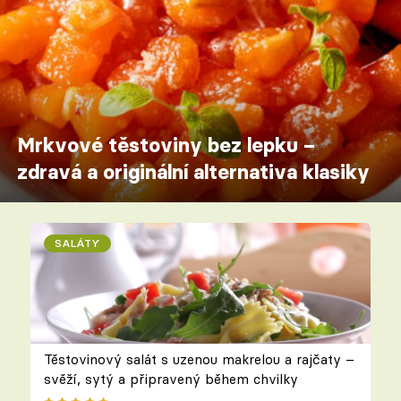
Mrkvové těstoviny bez lepku –
zdravá a originální alternativa klasiky
SALÁTY
Těstovinový salát s uzenou makrelou a rajčaty –
svěží, sytý a připravený během chvilky