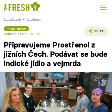
Prima Fresh
■
Prostřeno!
Kuře
Polévky k večeři
Rychlé večeře
Trendy:
PROSTŘENO!
SDÍLET
redakce Prima FRESH
Česká kuchyně
Čokoláda
Připravujeme Prostřeno! z
jižních Čech. Podávat se bude
indické jídlo a vejmrda
Témata
Recepty
Články
TV Program