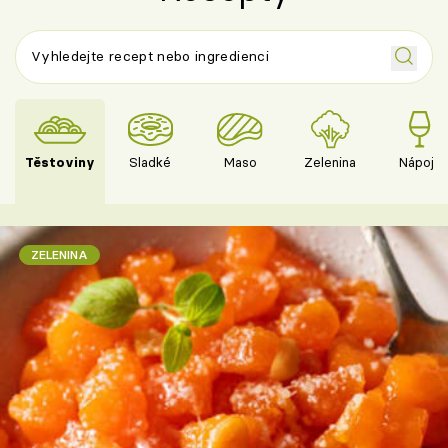
Těstoviny
Sladké
Maso
Zelenina
Nápoje
ZELENINA