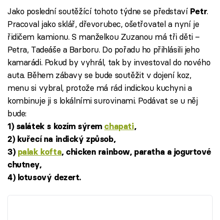
Jako poslední soutěžící tohoto týdne se představí
.
Petr
Pracoval jako sklář, dřevorubec, ošetřovatel a nyní je
řidičem kamionu. S manželkou Zuzanou má tři děti –
Petra, Tadeáše a Barboru. Do pořadu ho přihlásili jeho
kamarádi. Pokud by vyhrál, tak by investoval do nového
auta. Během zábavy se bude soutěžit v dojení koz,
menu si vybral, protože má rád indickou kuchyni a
kombinuje ji s lokálními surovinami. Podávat se u něj
bude:
1) salátek s kozím sýrem
chapati
,
2) kuřecí na indický způsob,
3)
palak kofta
, chicken rainbow, paratha a jogurtové
chutney,
4) lotusový dezert.