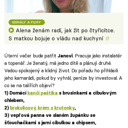
SERIÁLY A FILMY
Alena ženám radí, jak žít po čtyřicítce.
S matkou bojuje o vládu nad kuchyní
Úterní večer bude patřit
. Pracuje jako instalatér
Janovi
a topenář. Je ženatý, má jedno dítě a plánují druhé.
Vedou spokojený a klidný život. Do pořadu ho přihlásili
jeho kamarádi, pokud by vyhrál, peníze by investoval. A
co se na talířích objeví?
1) Domácí
kančí paštika
s brusinkami a cibulovým
chlebem,
2)
brokolicový krém s krutonky
,
3) vepřová panna ve slaném župánku se
šťouchačkami s jarní cibulkou a chipsem,