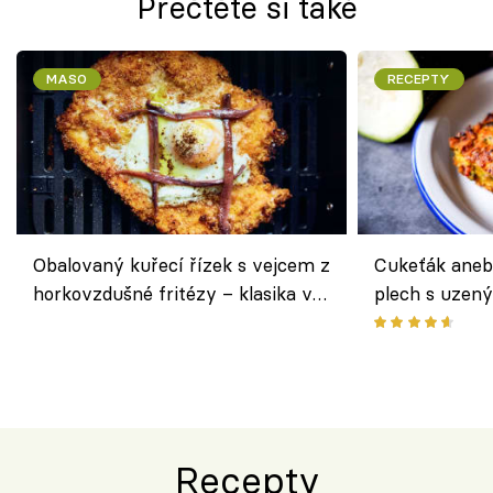
Přečtěte si také
MASO
RECEPTY
Obalovaný kuřecí řízek s vejcem z
Cukeťák aneb
horkovzdušné fritézy – klasika v
plech s uzen
novém pojetí podle Jamieho
způsob, jak z
Olivera
cukety
Recepty