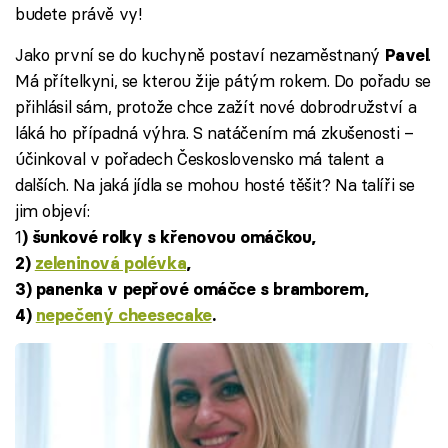
budete právě vy!
Jako první se do kuchyně postaví nezaměstnaný
.
Pavel
Má přítelkyni, se kterou žije pátým rokem. Do pořadu se
přihlásil sám, protože chce zažít nové dobrodružství a
láká ho případná výhra. S natáčením má zkušenosti –
účinkoval v pořadech Československo má talent a
dalších. Na jaká jídla se mohou hosté těšit? Na talíři se
jim objeví:
1
) šunkové rolky s křenovou omáčkou,
2)
zeleninová polévka
,
3) panenka v pepřové omáčce s bramborem,
4)
nepečený cheesecake
.