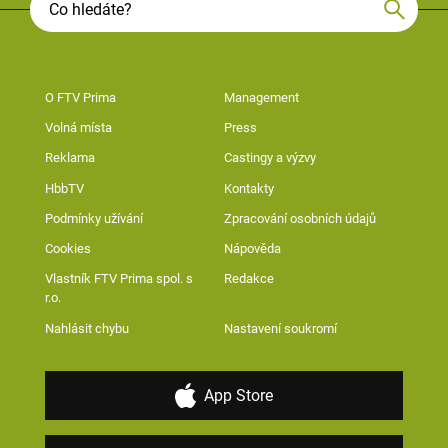
O FTV Prima
Management
Volná místa
Press
Reklama
Castingy a výzvy
HbbTV
Kontakty
Podmínky užívání
Zpracování osobních údajů
Cookies
Nápověda
Vlastník FTV Prima spol. s
Redakce
r.o.
Nahlásit chybu
Nastavení soukromí
App Store