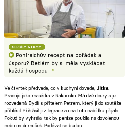
SERIÁLY A FILMY
Pohlreichův recept na pořádek a
úsporu? Betlém by si měla vyskládat
každá hospoda
Ve čtvrtek předvede, co v kuchyni dovede,
.
Jitka
Pracuje jako masérka v Rakousku. Má dvě dcery a je
rozvedená. Bydlí s přítelem Petrem, který ji do soutěže
přihlásil. Přihlásil ji z legrace a ona tuto nabídku přijala.
Pokud by vyhrála, tak by peníze použila na dovolenou
nebo na domeček. Podávat se budou: