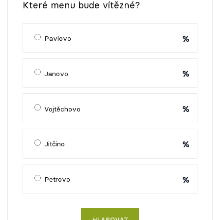
Které menu bude vítězné?
%
Pavlovo
%
Janovo
%
Vojtěchovo
%
Jitčino
%
Petrovo
HLASOVAT