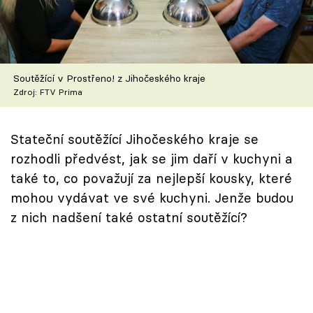
Škola vaření
Recepty z TV
Soutěžící v Prostřeno! z Jihočeského kraje
Speciál: Cuketa
Zdroj: FTV Prima
Těhotnej kuchař
Stateční soutěžící Jihočeského kraje se
Sledujte prima+
rozhodli předvést, jak se jim daří v kuchyni a
také to, co považují za nejlepší kousky, které
Přihlášení
mohou vydávat ve své kuchyni. Jenže budou
z nich nadšení také ostatní soutěžící?
Sledujte nás