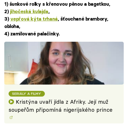
1) šunkové rolky s křenovou pěnou a bagetkou,
2)
jihočeská kulajda
,
3)
vepřová kýta trhaná
, šťouchané brambory,
obloha,
4) zamilované palačinky.
SERIÁLY A FILMY
Kristýna uvaří jídla z Afriky. Její muž
soupeřům připomíná nigerijského prince