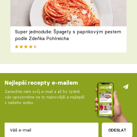
Super jednoduše: Špagety s paprikovým pestem
podle Zdeňka Pohlreicha
Nejlepší recepty e-mailem
Zanechte nám svůj e-mail a až 5x týdně
vás upozorníme na to nejnovější a nejlepší
z našeho webu.
ODESLAT