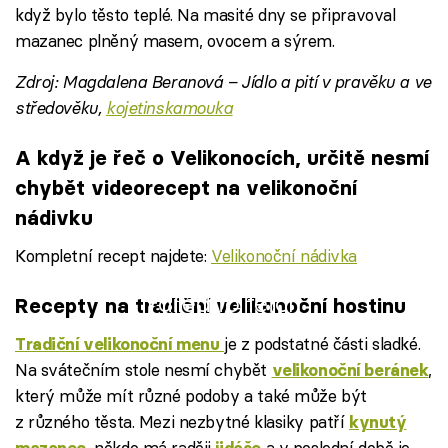
když bylo těsto teplé. Na masité dny se připravoval
mazanec plněný masem, ovocem a sýrem.
Zdroj: Magdalena Beranová – Jídlo a pití v pravěku a ve
středověku,
kojetinskamouka
A když je řeč o Velikonocích, určitě nesmí
chybět videorecept na velikonoční
nádivku
Kompletní recept najdete:
Velikonoční nádivka
Failed to fetch
Recepty na tradiční velikonoční hostinu
je z podstatné části sladké.
Tradiční velikonoční menu
Na svátečním stole nesmí chybět
,
velikonoční beránek
který může mít různé podoby a také může být
z různého těsta. Mezi nezbytné klasiky patří
kynutý
, někdo má raději
a v poslední době je
mazanec
jidáše