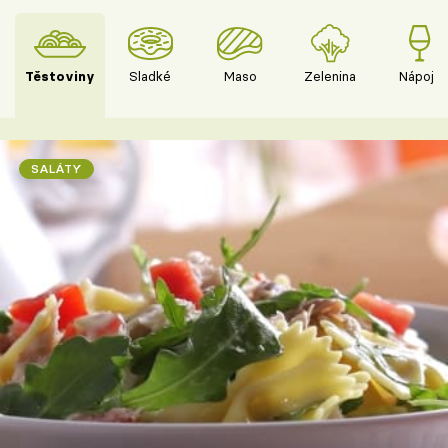
Těstoviny
Sladké
Maso
Zelenina
Nápoje
SALÁTY