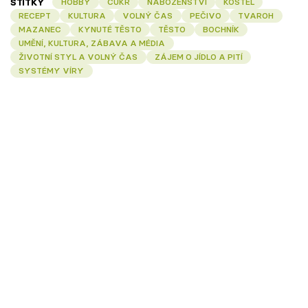
ŠTÍTKY
HOBBY
CUKR
NÁBOŽENSTVÍ
KOSTEL
RECEPT
KULTURA
VOLNÝ ČAS
PEČIVO
TVAROH
MAZANEC
KYNUTÉ TĚSTO
TĚSTO
BOCHNÍK
UMĚNÍ, KULTURA, ZÁBAVA A MÉDIA
ŽIVOTNÍ STYL A VOLNÝ ČAS
ZÁJEM O JÍDLO A PITÍ
SYSTÉMY VÍRY