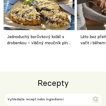
Jednoduchý borůvkový koláč s
Léto bez přeh
drobenkou – vláčný moučník plný
vařit i během
ovoce
Recepty