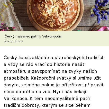
Škola vaření
Recepty z TV
Speciál: Cuketa
Český mazanec patří k Velikonocům
Těhotnej kuchař
Zdroj: iStock
Sledujte prima+
Český lid si zakládá na staročeských tradicích
a vždy se rád vrací do historie nasát
Přihlášení
atmosféru a zavzpomínat na zvyky našich
prababiček. Každoroční svátky si umíme užít
dosyta, zejména pokud je příležitost připravit
Sledujte nás
něco dobrého na zub. Nyní nás čekají
Velikonoce. K těm neodmyslitelně patří
tradiční dobroty, kterým se sice během