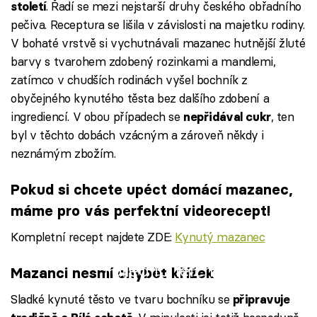
. Řadí se mezi nejstarší druhy českého obřadního
století
pečiva. Receptura se lišila v závislosti na majetku rodiny.
V bohaté vrstvě si vychutnávali mazanec hutnější žluté
barvy s tvarohem zdobený rozinkami a mandlemi,
zatímco v chudších rodinách vyšel bochník z
obyčejného kynutého těsta bez dalšího zdobení a
ingrediencí. V obou případech se
, ten
nepřidával cukr
byl v těchto dobách vzácným a zároveň někdy i
neznámým zbožím.
Pokud si chcete upéct domácí mazanec,
máme pro vás perfektní videorecept!
Kompletní recept najdete ZDE:
Kynutý mazanec
Failed to fetch
Mazanci nesmí chybět křížek
Sladké kynuté těsto ve tvaru bochníku se
připravuje