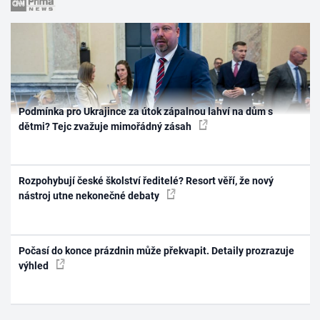
Podmínka pro Ukrajince za útok zápalnou lahví na dům s
dětmi? Tejc zvažuje mimořádný zásah
Rozpohybují české školství ředitelé? Resort věří, že nový
nástroj utne nekonečné debaty
Počasí do konce prázdnin může překvapit. Detaily prozrazuje
výhled