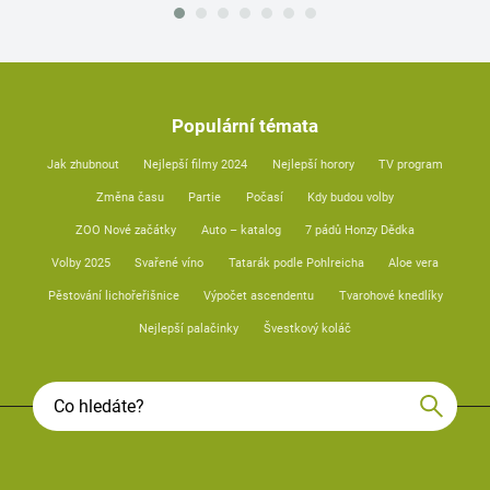
Populární témata
Jak zhubnout
Nejlepší filmy 2024
Nejlepší horory
TV program
Změna času
Partie
Počasí
Kdy budou volby
ZOO Nové začátky
Auto – katalog
7 pádů Honzy Dědka
Volby 2025
Svařené víno
Tatarák podle Pohlreicha
Aloe vera
Pěstování lichořeřišnice
Výpočet ascendentu
Tvarohové knedlíky
Nejlepší palačinky
Švestkový koláč