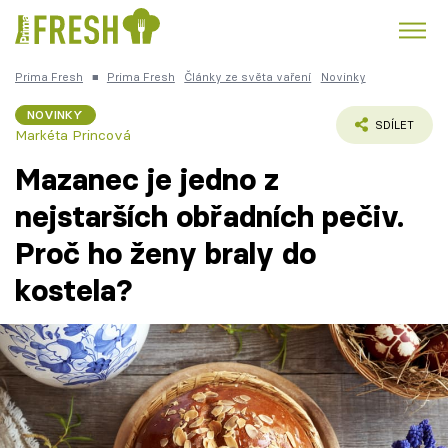
Prima Fresh
■
Prima Fresh
Články ze světa vaření
Novinky
Kuře
Polévky k večeři
Rychlé večeře
Trendy:
NOVINKY
SDÍLET
Markéta Princová
Česká kuchyně
Čokoláda
Mazanec je jedno z
nejstarších obřadních pečiv.
Proč ho ženy braly do
Témata
kostela?
Recepty
Články
TV Program