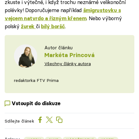
zkuste i výtečné, i když trochu neznámé velikonoční
polévky! Doporučujeme například
šmigrustovku s
. Nebo výborný
vejcem natvrdo a řízným křenem
polský
či
.
žurek
bílý boršč
Autor článku
Markéta Princová
Všechny články autora
redaktorka FTV Prima
Vstoupit do diskuze
Sdílejte článek