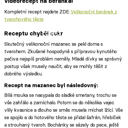
videorecept na beránka!
Kompletní recept najdete ZDE:
Velikonoční beránek z
tvarohového těsta
Failed to fetch
Receptu chyběl cukr
Skutečný velikonoční mazanec se pekl doma s
tvarohem. Zkušené hospodyně s přípravou kynutého
pečiva nejspíš problém neměly. Mladé dívky se správný
postup však musely naučit, aby se mohly těšit z
dobrého výsledku.
Recept na mazanec byl následovný:
Bílá mouka se nasypala do sladké smetany, trochu se
vše zahřálo a zamíchalo. Potom se do několika vajec
vlily kvasnice a dlouho se směs musela míchat lžící. Vše
se spojilo a do hotového těsta se přidal šafrán, hřebíček
a strouhaný tvaroh. Bochánky se sázely do pece, ještě