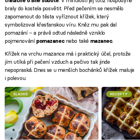
. V minulosti jej totiž hospodyně
tradičně o Bílé sobotě
braly do kostela posvětit. Před pečením se nesmělo
zapomenout do těsta vyříznout křížek, který
symbolizoval křesťanskou víru. Kněz mu pak dal
pomazání – a právě odtud následně vzniklo
pojmenování
nebo také
.
pomazanec
mazanec
Křížek na vrchu mazance má i praktický účel, protože
jím utíká při pečení vzduch a pečivo tak jinde
nepopraská. Dnes se u menších bochánků křížek maluje
i polevou.
SLADKÉ
RECEPTY