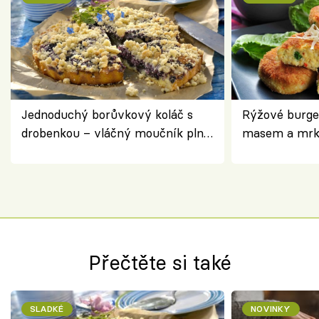
Jednoduchý borůvkový koláč s
Rýžové burge
drobenkou – vláčný moučník plný
masem a mrk
ovoce
salátem – leh
Přečtěte si také
SLADKÉ
NOVINKY