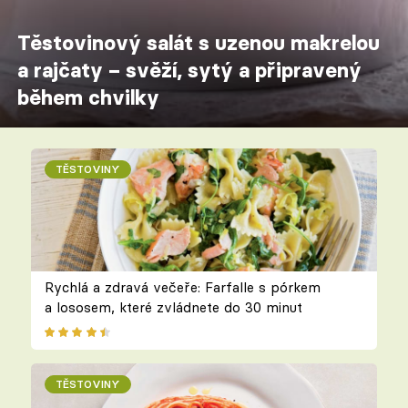
Těstovinový salát s uzenou makrelou
a rajčaty – svěží, sytý a připravený
během chvilky
TĚSTOVINY
Rychlá a zdravá večeře: Farfalle s pórkem
a lososem, které zvládnete do 30 minut
TĚSTOVINY