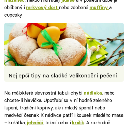
oblíbený i
nebo zdobené
a
mrkvový dort
muffiny
cupcaky.
Nejlepší tipy na sladké velikonoční pečení
Na málokteré slavnostní tabuli chybí
, nebo
nádivka
chcete-li hlavička. Upotřebí se v ní hodně zeleného
lupení, tradiční kopřivy, ale i mladý špenát nebo
medvědí česnek. K nádivce patří i kousek mladého masa
– kuřátka,
, telecí nebo i
. A rozhodně
jehněčí
králík