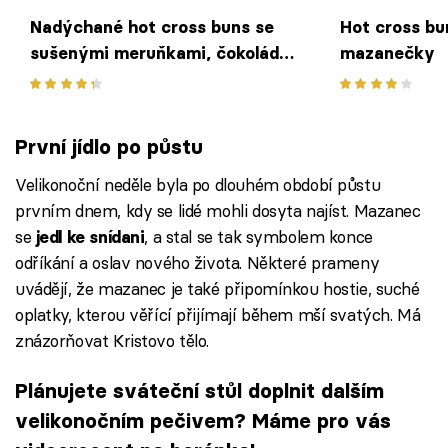
Nadýchané hot cross buns se
Hot cross bu
sušenými meruňkami, čokoládou
mazanečky
a džemem
První jídlo po půstu
Velikonoční neděle byla po dlouhém období půstu
prvním dnem, kdy se lidé mohli dosyta najíst. Mazanec
se
, a stal se tak symbolem konce
jedl ke snídani
odříkání a oslav nového života. Některé prameny
uvádějí, že mazanec je také připomínkou hostie, suché
oplatky, kterou věřící přijímají během mší svatých. Má
znázorňovat Kristovo tělo.
Plánujete sváteční stůl doplnit dalším
velikonočním pečivem? Máme pro vás