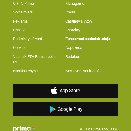
O FTV Prima
Management
Volná místa
Press
Reklama
Castingy a výzvy
HbbTV
Kontakty
Podmínky užívání
Zpracování osobních údajů
Cookies
Nápověda
Vlastník FTV Prima spol. s
Redakce
r.o.
Nahlásit chybu
Nastavení soukromí
App Store
Google Play
© FTV Prima spol. s r.o.