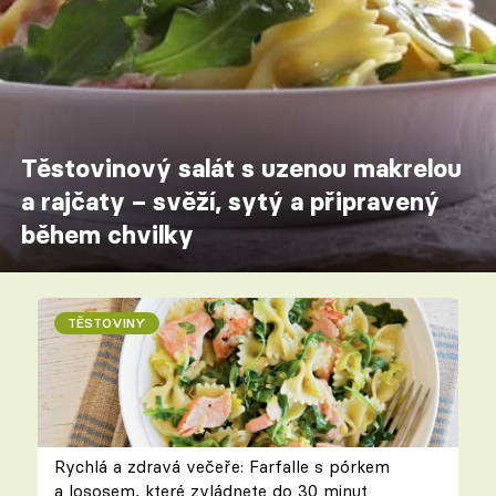
Těstovinový salát s uzenou makrelou
a rajčaty – svěží, sytý a připravený
během chvilky
TĚSTOVINY
Rychlá a zdravá večeře: Farfalle s pórkem
a lososem, které zvládnete do 30 minut