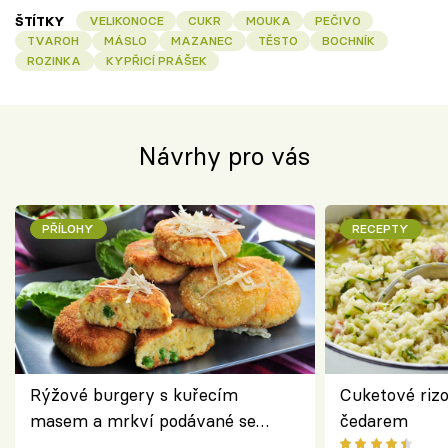
ŠTÍTKY
VELIKONOCE
CUKR
MOUKA
PEČIVO
TVAROH
MÁSLO
MAZANEC
TĚSTO
BOCHNÍK
ROZINKA
KYPŘICÍ PRÁŠEK
Návrhy pro vás
PŘÍLOHY
RECEPTY
Rýžové burgery s kuřecím
Cuketové rizo
masem a mrkví podávané se
čedarem
salátem – lehká a chutná večeře