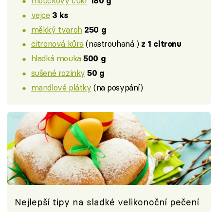
moučkový cukr
180 g
vejce
3 ks
měkký tvaroh
250 g
citronová kůra
(nastrouhaná )
z 1 citronu
hladká mouka
500 g
sušené rozinky
50 g
mandlové plátky
(na posypání)
Nejlepší tipy na sladké velikonoční pečení