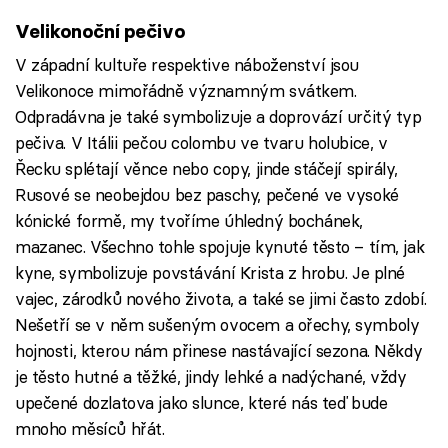
Velikonoční pečivo
V západní kultuře respektive náboženství jsou
Velikonoce mimořádně významným svátkem.
Odpradávna je také symbolizuje a doprovází určitý typ
pečiva. V Itálii pečou colombu ve tvaru holubice, v
Řecku splétají věnce nebo copy, jinde stáčejí spirály,
Rusové se neobejdou bez paschy, pečené ve vysoké
kónické formě, my tvoříme úhledný bochánek,
mazanec. Všechno tohle spojuje kynuté těsto – tím, jak
kyne, symbolizuje povstávání Krista z hrobu. Je plné
vajec, zárodků nového života, a také se jimi často zdobí.
Nešetří se v něm sušeným ovocem a ořechy, symboly
hojnosti, kterou nám přinese nastávající sezona. Někdy
je těsto hutné a těžké, jindy lehké a nadýchané, vždy
upečené dozlatova jako slunce, které nás teď bude
mnoho měsíců hřát.