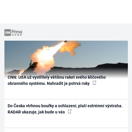
CNN: USA už vystřílely většinu raket svého klíčového
obranného systému. Nahradit je potrvá roky
Do Česka vtrhnou bouřky a ochlazení, platí extrémní výstraha.
RADAR ukazuje, jak bude u vás