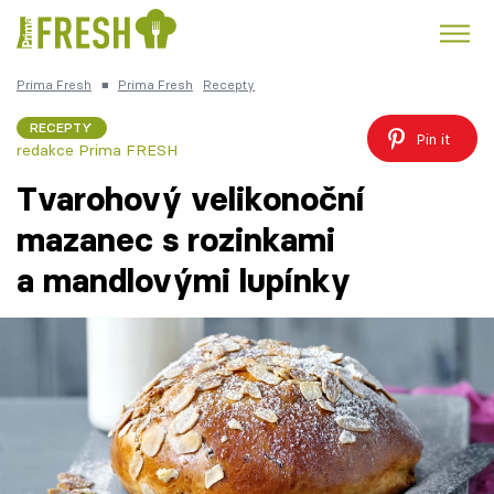
Prima Fresh
■
Prima Fresh
Recepty
Kuře
Polévky k večeři
Rychlé večeře
Trendy:
RECEPTY
Pin it
redakce Prima FRESH
Česká kuchyně
Čokoláda
Tvarohový velikonoční
mazanec s rozinkami
a mandlovými lupínky
Témata
Recepty
Články
TV Program