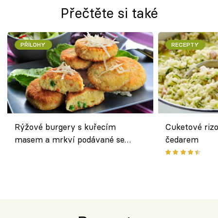
Přečtěte si také
PŘÍLOHY
RECEPTY
Rýžové burgery s kuřecím
Cuketové rizo
masem a mrkví podávané se
čedarem
salátem – lehká a chutná večeře