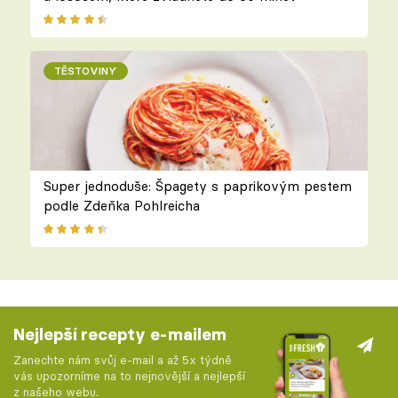
TĚSTOVINY
Super jednoduše: Špagety s paprikovým pestem
podle Zdeňka Pohlreicha
Nejlepší recepty e-mailem
Zanechte nám svůj e-mail a až 5x týdně
vás upozorníme na to nejnovější a nejlepší
z našeho webu.