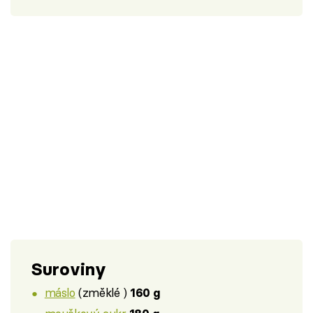
Suroviny
máslo
(změklé )
160 g