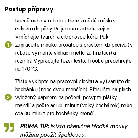
Postup přípravy
Ručně nebo v robotu utřete změklé máslo s
cukrem do pěny. Po jednom zatřete vejce.
Vmíchejte tvaroh a citronovou kůru. Pak
zapracujte mouku prosátou s práškem do pečiva (v
robotu vyměňte šlehací metlu za hnětací) a
rozinky. Vypracujte tužší těsto. Troubu předehřejte
na 170 °C.
Těsto vyklopte na pracovní plochu a vytvarujte do
bochánku (nebo dvou menších). Přesuňte na plech
vyložený papírem na pečení, posypte plátky
mandlí a pečte asi 45 minut (velký bochánek) nebo
cca 30 minut pro bochánky menší.
PRIMA TIP:
Místo pšeničné hladké mouky
můžete použít špaldovou.