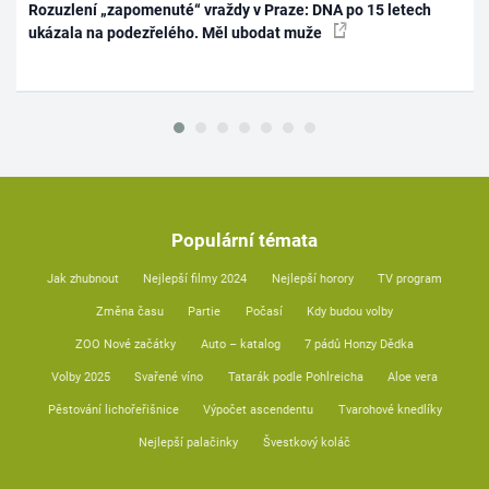
Rozuzlení „zapomenuté“ vraždy v Praze: DNA po 15 letech
ukázala na podezřelého. Měl ubodat muže
Populární témata
Jak zhubnout
Nejlepší filmy 2024
Nejlepší horory
TV program
Změna času
Partie
Počasí
Kdy budou volby
ZOO Nové začátky
Auto – katalog
7 pádů Honzy Dědka
Volby 2025
Svařené víno
Tatarák podle Pohlreicha
Aloe vera
Pěstování lichořeřišnice
Výpočet ascendentu
Tvarohové knedlíky
Nejlepší palačinky
Švestkový koláč