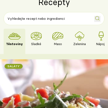
Recepty
Těstoviny
Sladké
Maso
Zelenina
Nápoje
SALÁTY