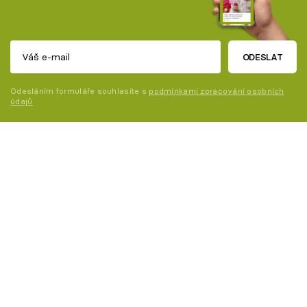
ODESLAT
Odesláním formuláře souhlasíte s
podmínkami zpracování osobních
údajů