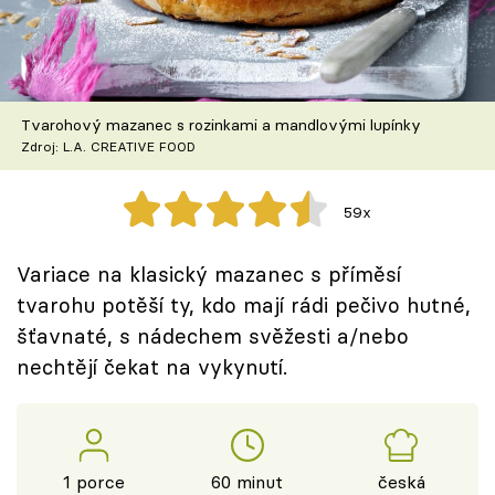
Škola vaření
Recepty z TV
Tvarohový mazanec s rozinkami a mandlovými lupínky
Speciál: Cuketa
Zdroj: L.A. CREATIVE FOOD
Těhotnej kuchař
59x
Sledujte prima+
Variace na klasický mazanec s příměsí
tvarohu potěší ty, kdo mají rádi pečivo hutné,
Přihlášení
šťavnaté, s nádechem svěžesti a/nebo
nechtějí čekat na vykynutí.
Sledujte nás
1 porce
60 minut
česká