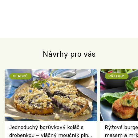
Návrhy pro vás
SLADKÉ
PŘÍLOHY
Jednoduchý borůvkový koláč s
Rýžové burge
drobenkou – vláčný moučník plný
masem a mrk