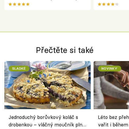
ovoce
salátem – leh
Přečtěte si také
SLADKÉ
NOVINKY
Jednoduchý borůvkový koláč s
Léto bez přeh
drobenkou – vláčný moučník plný
vařit i během