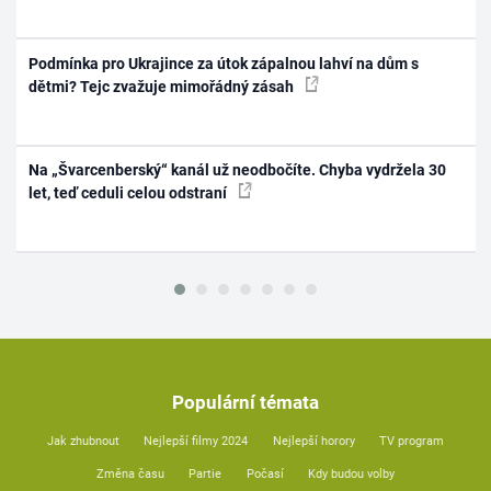
Podmínka pro Ukrajince za útok zápalnou lahví na dům s
dětmi? Tejc zvažuje mimořádný zásah
Na „Švarcenberský“ kanál už neodbočíte. Chyba vydržela 30
let, teď ceduli celou odstraní
Populární témata
Jak zhubnout
Nejlepší filmy 2024
Nejlepší horory
TV program
Změna času
Partie
Počasí
Kdy budou volby