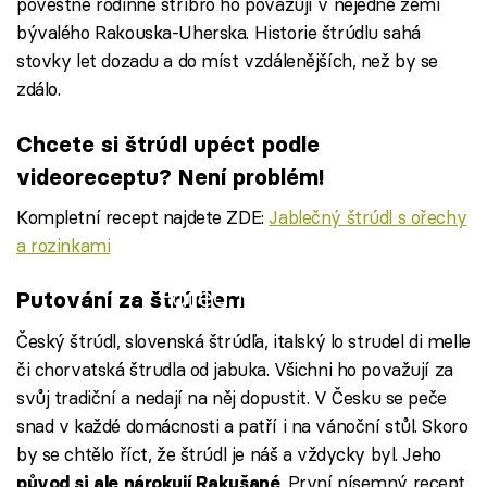
pověstné rodinné stříbro ho považují v nejedné zemi
bývalého Rakouska-Uherska. Historie štrúdlu sahá
stovky let dozadu a do míst vzdálenějších, než by se
zdálo.
Chcete si štrúdl upéct podle
videoreceptu? Není problém!
Kompletní recept najdete ZDE:
Jablečný štrúdl s ořechy
a rozinkami
Failed to fetch
Putování za štrúdlem
Český štrúdl, slovenská štrúdľa, italský lo strudel di melle
či chorvatská štrudla od jabuka. Všichni ho považují za
svůj tradiční a nedají na něj dopustit. V Česku se peče
snad v každé domácnosti a patří i na vánoční stůl. Skoro
by se chtělo říct, že štrúdl je náš a vždycky byl. Jeho
. První písemný recept
původ si ale nárokují Rakušané