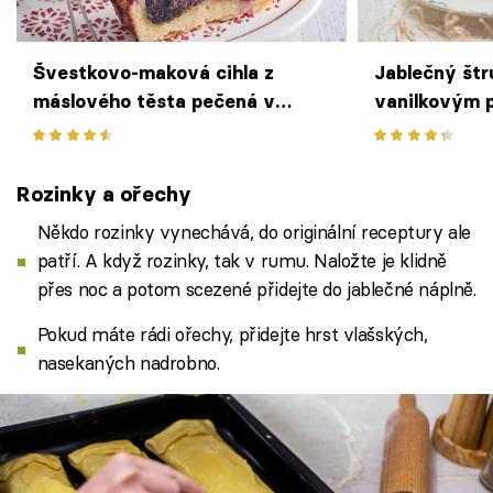
Švestkovo-maková cihla z
Jablečný štr
máslového těsta pečená v
vanilkovým 
chlebíčkové formě – tak trochu
jiný štrúdl
Rozinky a ořechy
Někdo rozinky vynechává, do originální receptury ale
patří. A když rozinky, tak v rumu. Naložte je klidně
přes noc a potom scezené přidejte do jablečné náplně.
Pokud máte rádi ořechy, přidejte hrst vlašských,
nasekaných nadrobno.