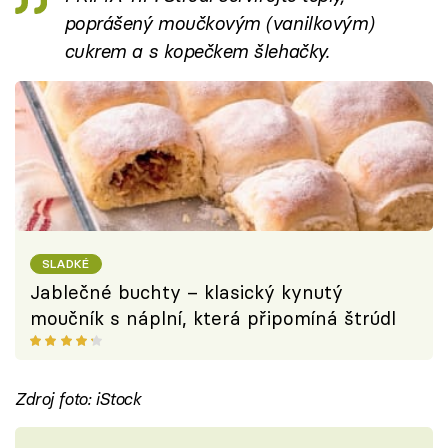
poprášený moučkovým (vanilkovým)
cukrem a s kopečkem šlehačky.
SLADKÉ
Jablečné buchty – klasický kynutý
moučník s náplní, která připomíná štrúdl
Zdroj foto: iStock