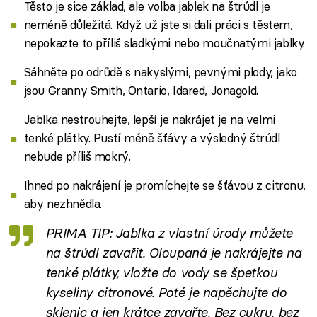
Těsto je sice základ, ale volba jablek na štrúdl je
neméně důležitá. Když už jste si dali práci s těstem,
nepokazte to příliš sladkými nebo moučnatými jablky.
Sáhněte po odrůdě s nakyslými, pevnými plody, jako
jsou Granny Smith, Ontario, Idared, Jonagold.
Jablka nestrouhejte, lepší je nakrájet je na velmi
tenké plátky. Pustí méně šťávy a výsledný štrúdl
nebude příliš mokrý.
Ihned po nakrájení je promíchejte se šťávou z citronu,
aby nezhnědla.
PRIMA TIP: Jablka z vlastní úrody můžete
na štrúdl zavařit. Oloupaná je nakrájejte na
tenké plátky, vložte do vody se špetkou
kyseliny citronové. Poté je napěchujte do
sklenic a jen krátce zavařte. Bez cukru, bez