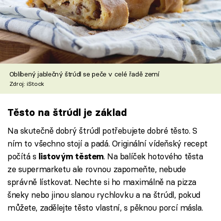
Oblíbený jablečný štrúdl se peče v celé řadě zemí
Zdroj: iStock
Těsto na štrúdl je základ
Na skutečně dobrý štrúdl potřebujete dobré těsto. S
ním to všechno stojí a padá. Originální vídeňský recept
počítá s
. Na balíček hotového těsta
listovým těstem
ze supermarketu ale rovnou zapomeňte, nebude
správně lístkovat. Nechte si ho maximálně na pizza
šneky nebo jinou slanou rychlovku a na štrúdl, pokud
můžete, zadělejte těsto vlastní, s pěknou porcí másla.