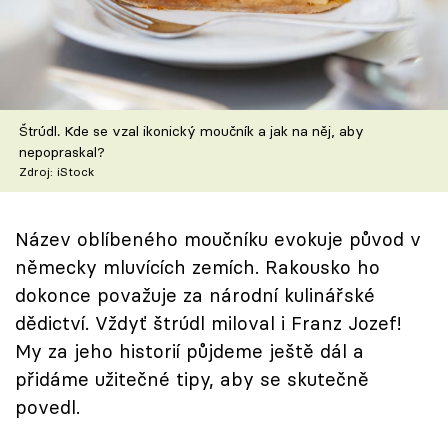
Škola vaření
Recepty z TV
Speciál: Cuketa
Štrúdl. Kde se vzal ikonický moučník a jak na něj, aby
nepopraskal?
Těhotnej kuchař
Zdroj: iStock
Sledujte prima+
Název oblíbeného moučníku evokuje původ v
německy mluvících zemích. Rakousko ho
Přihlášení
dokonce považuje za národní kulinářské
dědictví. Vždyť štrúdl miloval i Franz Jozef!
My za jeho historií půjdeme ještě dál a
Sledujte nás
přidáme užitečné tipy, aby se skutečně
povedl.