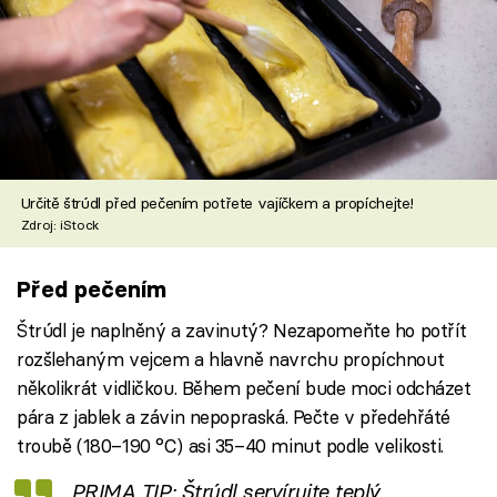
Určitě štrúdl před pečením potřete vajíčkem a propíchejte!
Zdroj: iStock
Před pečením
Štrúdl je naplněný a zavinutý? Nezapomeňte ho potřít
rozšlehaným vejcem a hlavně navrchu propíchnout
několikrát vidličkou. Během pečení bude moci odcházet
pára z jablek a závin nepopraská. Pečte v předehřáté
troubě (180–190 °C) asi 35–40 minut podle velikosti.
PRIMA TIP: Štrúdl servírujte teplý,