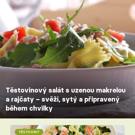
Těstovinový salát s uzenou makrelou
a rajčaty – svěží, sytý a připravený
během chvilky
TĚSTOVINY