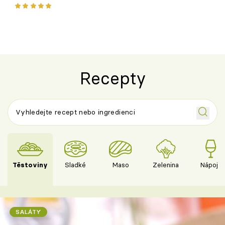
ovoce
Recepty
Těstoviny
Sladké
Maso
Zelenina
Nápoje
SALÁTY