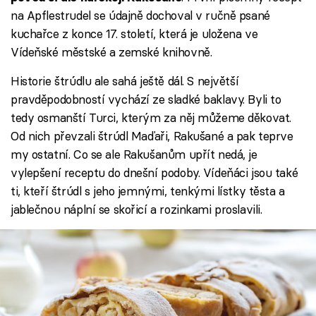
na Apflestrudel se údajně dochoval v ručně psané
kuchařce z konce 17. století, která je uložena ve
Vídeňské městské a zemské knihovně.
Historie štrúdlu ale sahá ještě dál. S největší
pravděpodobností vychází ze sladké baklavy. Byli to
tedy osmanští Turci, kterým za něj můžeme děkovat.
Od nich převzali štrúdl Maďaři, Rakušané a pak teprve
my ostatní. Co se ale Rakušanům upřít nedá, je
vylepšení receptu do dnešní podoby. Vídeňáci jsou také
ti, kteří štrúdl s jeho jemnými, tenkými lístky těsta a
jablečnou náplní se skořicí a rozinkami proslavili.