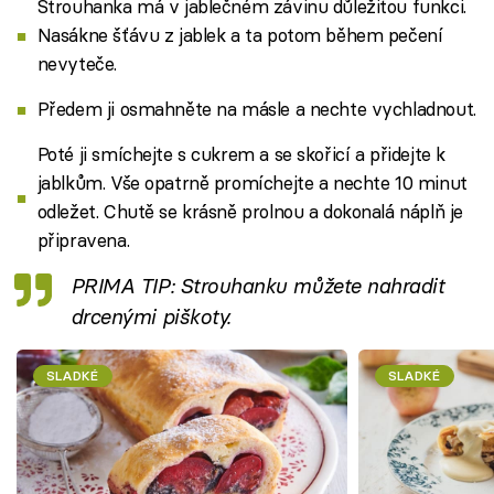
Strouhanka má v jablečném závinu důležitou funkci.
Nasákne šťávu z jablek a ta potom během pečení
nevyteče.
Předem ji osmahněte na másle a nechte vychladnout.
Poté ji smíchejte s cukrem a se skořicí a přidejte k
jablkům. Vše opatrně promíchejte a nechte 10 minut
odležet. Chutě se krásně prolnou a dokonalá náplň je
připravena.
PRIMA TIP: Strouhanku můžete nahradit
drcenými piškoty.
SLADKÉ
SLADKÉ