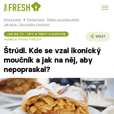
Prima Fresh
■
Prima Fresh
Články ze světa vaření
Kuře
Polévky k večeři
Rychlé večeře
Jak na to - Tipy a triky v kuchyni
Trendy:
JAK NA TO - TIPY A TRIKY V KUCHYNI
Česká kuchyně
Čokoláda
SDÍLET
redakce Prima FRESH
Štrúdl. Kde se vzal ikonický
moučník a jak na něj, aby
nepopraskal?
Témata
Recepty
Články
TV Program