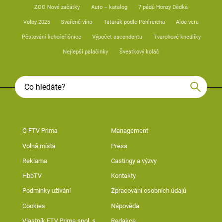
ZOO Nové začátky
Auto – katalog
7 pádů Honzy Dědka
Volby 2025
Svařené víno
Tatarák podle Pohlreicha
Aloe vera
Pěstování lichořeřišnice
Výpočet ascendentu
Tvarohové knedlíky
Nejlepší palačinky
Švestkový koláč
O FTV Prima
Management
Volná místa
Press
Reklama
Castingy a výzvy
HbbTV
Kontakty
Podmínky užívání
Zpracování osobních údajů
Cookies
Nápověda
Vlastník FTV Prima spol. s
Redakce