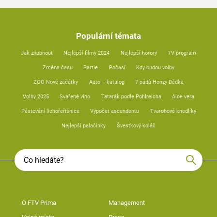
Populární témata
Jak zhubnout
Nejlepší filmy 2024
Nejlepší horory
TV program
Změna času
Partie
Počasí
Kdy budou volby
ZOO Nové začátky
Auto – katalog
7 pádů Honzy Dědka
Volby 2025
Svařené víno
Tatarák podle Pohlreicha
Aloe vera
Pěstování lichořeřišnice
Výpočet ascendentu
Tvarohové knedlíky
Nejlepší palačinky
Švestkový koláč
O FTV Prima
Management