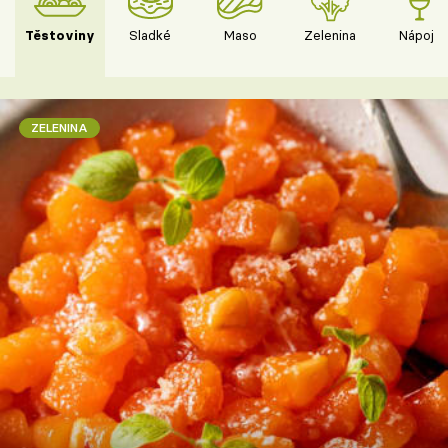
Těstoviny
Sladké
Maso
Zelenina
Nápoje
ZELENINA