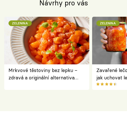
Návrhy pro vás
ZELENINA
ZELENINA
Mrkvové těstoviny bez lepku –
Zavařené lečo
zdravá a originální alternativa
jak uchovat l
klasiky