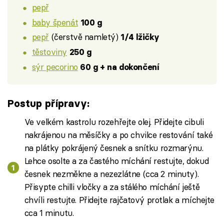
pepř
baby špenát
100 g
pepř
(čerstvě namletý)
1/4 lžičky
těstoviny
250 g
sýr pecorino
60 g + na dokončení
Postup přípravy:
Ve velkém kastrolu rozehřejte olej. Přidejte cibuli
nakrájenou na měsíčky a po chvilce restování také
na plátky pokrájený česnek a snítku rozmarýnu.
Lehce osolte a za častého míchání restujte, dokud
česnek nezměkne a nezezlátne (cca 2 minuty).
Přisypte chilli vločky a za stálého míchání ještě
chvíli restujte. Přidejte rajčatový protlak a míchejte
cca 1 minutu.