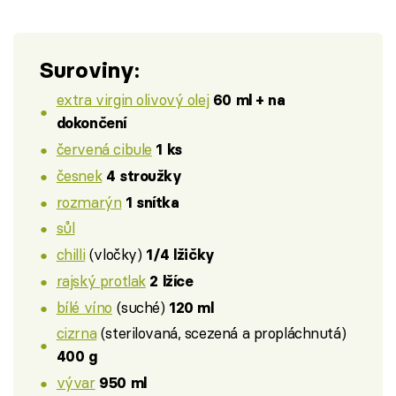
Suroviny:
extra virgin olivový olej
60 ml + na
dokončení
červená cibule
1 ks
česnek
4 stroužky
rozmarýn
1 snítka
sůl
chilli
(vločky)
1/4 lžičky
rajský protlak
2 lžíce
bílé víno
(suché)
120 ml
cizrna
(sterilovaná, scezená a propláchnutá)
400 g
vývar
950 ml