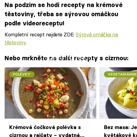
Na podzim se hodí recepty na krémové
těstoviny, třeba se sýrovou omáčkou
podle videoreceptu!
Kompletní recept najdete ZDE:
Sýrová omáčka na
těstoviny
Failed to fetch
Nebo mrkněte na další recepty s cizrnou:
POLÉVKY
VEGETARIÁNSK
Krémová čočková polévka s
Bez masa: J
cizrnou a rajčaty – vydatná
květákové ka