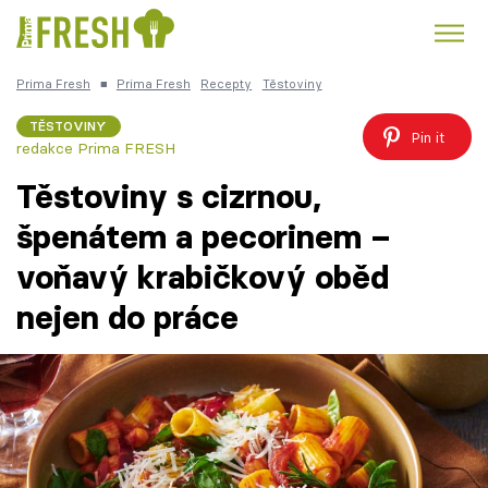
Prima Fresh
■
Prima Fresh
Recepty
Těstoviny
Kuře
Polévky k večeři
Rychlé večeře
Trendy:
TĚSTOVINY
Pin it
redakce Prima FRESH
Česká kuchyně
Čokoláda
Těstoviny s cizrnou,
špenátem a pecorinem –
voňavý krabičkový oběd
Témata
nejen do práce
Recepty
Články
TV Program