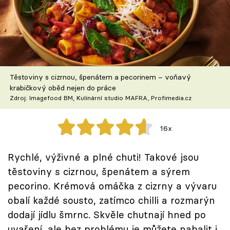
Škola vaření
Recepty z TV
Speciál: Cuketa
Těstoviny s cizrnou, špenátem a pecorinem – voňavý
Těhotnej kuchař
krabičkový oběd nejen do práce
Zdroj: Imagefood BM, Kulinární studio MAFRA, Profimedia.cz
Sledujte prima+
16x
Přihlášení
Rychlé, výživné a plné chuti! Takové jsou
těstoviny s cizrnou, špenátem a sýrem
Sledujte nás
pecorino. Krémová omáčka z cizrny a vývaru
obalí každé sousto, zatímco chilli a rozmarýn
dodají jídlu šmrnc. Skvěle chutnají hned po
uvaření, ale bez problému je můžete nabalit i