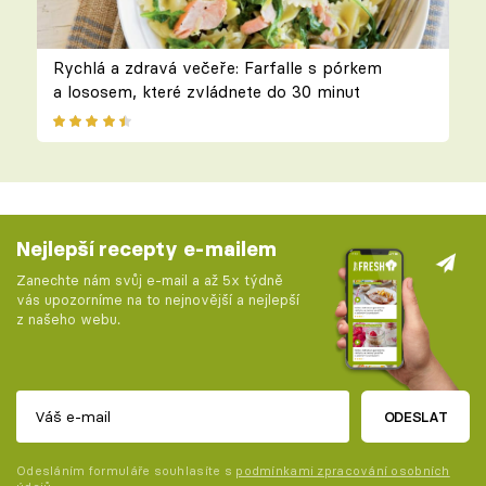
Rychlá a zdravá večeře: Farfalle s pórkem
a lososem, které zvládnete do 30 minut
Nejlepší recepty e-mailem
Zanechte nám svůj e-mail a až 5x týdně
vás upozorníme na to nejnovější a nejlepší
z našeho webu.
ODESLAT
Odesláním formuláře souhlasíte s
podmínkami zpracování osobních