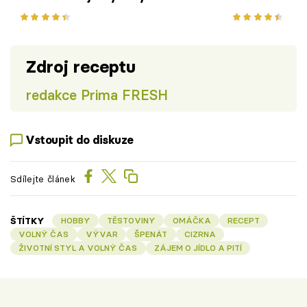
luštěninová polévka do
hráškem a om
chladných dnů
citronové tr
Zdroj receptu
redakce Prima FRESH
Vstoupit do diskuze
Sdílejte článek
ŠTÍTKY
HOBBY
TĚSTOVINY
OMÁČKA
RECEPT
VOLNÝ ČAS
VÝVAR
ŠPENÁT
CIZRNA
ŽIVOTNÍ STYL A VOLNÝ ČAS
ZÁJEM O JÍDLO A PITÍ