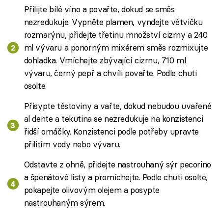
Přilijte bílé víno a povařte, dokud se směs
nezredukuje. Vypněte plamen, vyndejte větvičku
rozmarýnu, přidejte třetinu množství cizrny a 240
ml vývaru a ponorným mixérem směs rozmixujte
dohladka. Vmíchejte zbývající cizrnu, 710 ml
vývaru, černý pepř a chvíli povařte. Podle chuti
osolte.
Přisypte těstoviny a vařte, dokud nebudou uvařené
al dente a tekutina se nezredukuje na konzistenci
řidší omáčky. Konzistenci podle potřeby upravte
přilitím vody nebo vývaru.
Odstavte z ohně, přidejte nastrouhaný sýr pecorino
a špenátové listy a promíchejte. Podle chuti osolte,
pokapejte olivovým olejem a posypte
nastrouhaným sýrem.