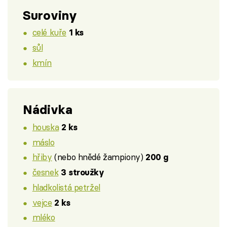
Suroviny
celé kuře
1 ks
sůl
kmín
Nádivka
houska
2 ks
máslo
hřiby
(nebo hnědé žampiony)
200 g
česnek
3 stroužky
hladkolistá petržel
vejce
2 ks
mléko