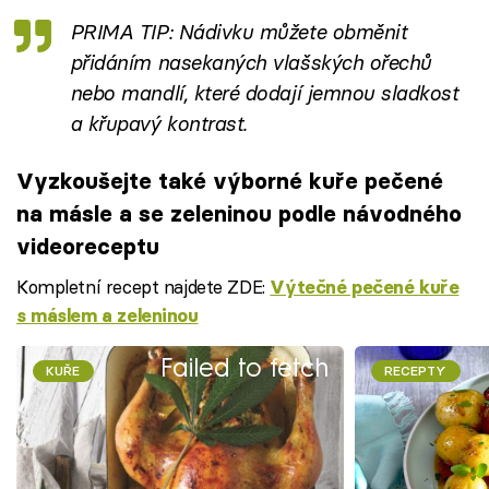
PRIMA TIP: Nádivku můžete obměnit
přidáním nasekaných vlašských ořechů
nebo mandlí, které dodají jemnou sladkost
a křupavý kontrast.
Vyzkoušejte také výborné kuře pečené
na másle a se zeleninou podle návodného
videoreceptu
Kompletní recept najdete ZDE:
Výtečné pečené kuře
s máslem a zeleninou
Failed to fetch
KUŘE
RECEPTY