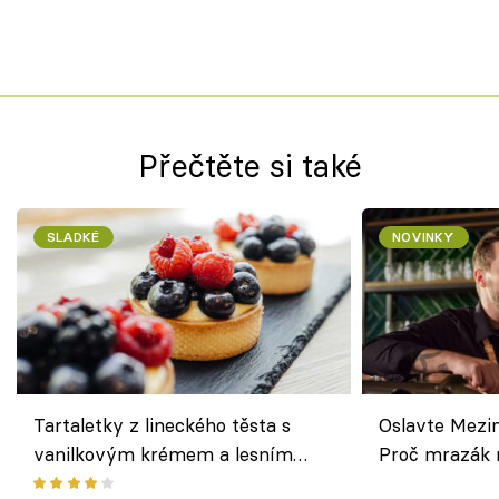
Přečtěte si také
SLADKÉ
NOVINKY
Tartaletky z lineckého těsta s
Oslavte Mezin
vanilkovým krémem a lesním
Proč mrazák n
ovocem podle Bread Society
horku vsadit 