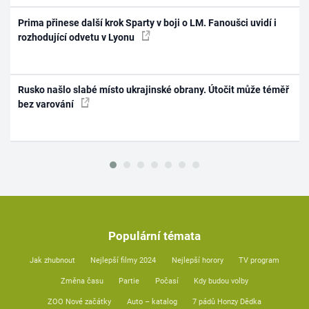
Prima přinese další krok Sparty v boji o LM. Fanoušci uvidí i
rozhodující odvetu v Lyonu
Rusko našlo slabé místo ukrajinské obrany. Útočit může téměř
bez varování
Populární témata
Jak zhubnout
Nejlepší filmy 2024
Nejlepší horory
TV program
Změna času
Partie
Počasí
Kdy budou volby
ZOO Nové začátky
Auto – katalog
7 pádů Honzy Dědka