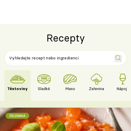
Recepty
Těstoviny
Sladké
Maso
Zelenina
Nápoje
ZELENINA