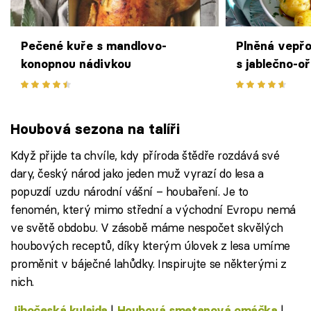
Pečené kuře s mandlovo-
Plněná vepřo
konopnou nádivkou
s jablečno-o
Houbová sezona na talíři
Když přijde ta chvíle, kdy příroda štědře rozdává své
dary, český národ jako jeden muž vyrazí do lesa a
popuzdí uzdu národní vášní – houbaření. Je to
fenomén, který mimo střední a východní Evropu nemá
ve světě obdobu. V zásobě máme nespočet skvělých
houbových receptů, díky kterým úlovek z lesa umíme
proměnit v báječné lahůdky. Inspirujte se některými z
nich.
|
|
Jihočeská kulajda
Houbová smetanová omáčka