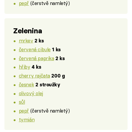
pepř
(čerstvě namletý)
Zelenina
mrkev
2 ks
červená cibule
1 ks
červená paprika
2 ks
hřiby
4 ks
cherry rajčata
200 g
česnek
2 stroužky
olivový olej
sůl
pepř
(čerstvě namletý)
tymián