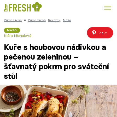
Prima Fresh
■
Prima Fresh
Recepty
Maso
Kuře
Polévky k večeři
Rychlé večeře
Trendy:
MASO
Pin it
Klára Michalová
Česká kuchyně
Čokoláda
Kuře s houbovou nádivkou a
pečenou zeleninou –
šťavnatý pokrm pro sváteční
Témata
stůl
Recepty
Články
TV Program