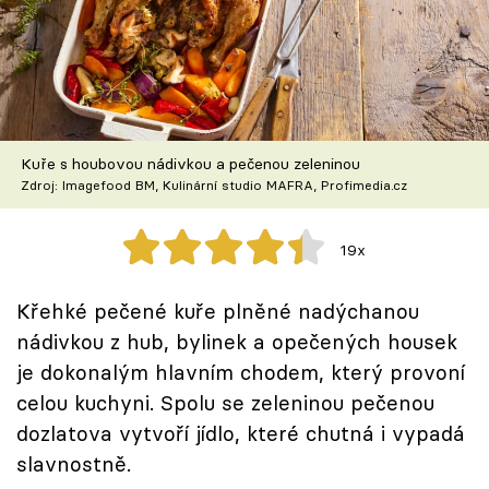
Škola vaření
Recepty z TV
Speciál: Cuketa
Kuře s houbovou nádivkou a pečenou zeleninou
Těhotnej kuchař
Zdroj: Imagefood BM, Kulinární studio MAFRA, Profimedia.cz
Sledujte prima+
19x
Přihlášení
Křehké pečené kuře plněné nadýchanou
nádivkou z hub, bylinek a opečených housek
je dokonalým hlavním chodem, který provoní
Sledujte nás
celou kuchyni. Spolu se zeleninou pečenou
dozlatova vytvoří jídlo, které chutná i vypadá
slavnostně.