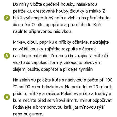
Do mísy vložte opečené housky, nasekanou
petrželku, orestované houby, žloutky a mléko. Z
bílků vyšlehejte tuhý sníh a zlehka ho přimíchejte
do směsi. Osolte, opepřete a promíchejte. Kuře
naplňte připravenou nádivkou.
Mrkev, cibuli, papriku a hříbky očistěte, nakrájejte
na větší kousky, rajčátka rozpulte a česnek
nasekejte nahrubo. Zeleninu (bez rajčat a hříbků)
vložte do zapékací formy, zakapejte olivovým
olejem, osolte, opepřete a přidejte tymián.
Na zeleninu položte kuře s nádivkou a pečte při 190
°C asi 90 minut dozlatova. Na posledních 20 minut
přidejte hříbky a rajčata. Pekáč vyjměte z trouby a
kuře nechte před servírováním 15 minut odpočívat.
Podávejte s bramborovou kaší, jasmínovou rýží
nebo bulgurem.