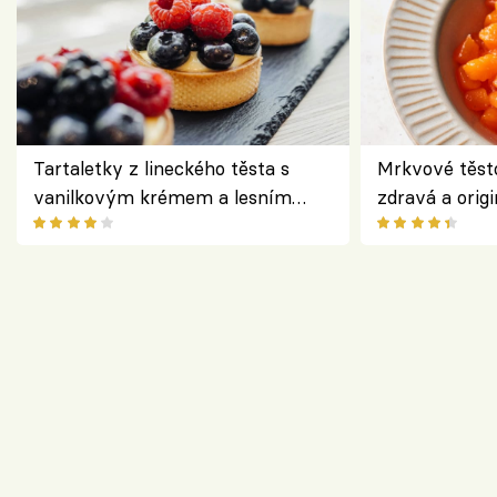
Tartaletky z lineckého těsta s
Mrkvové těst
vanilkovým krémem a lesním
zdravá a origi
ovocem podle Bread Society
klasiky