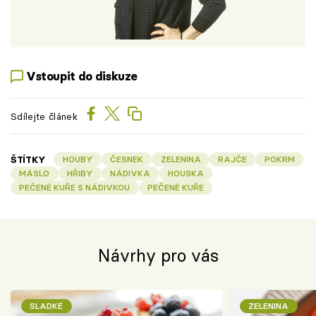
Vstoupit do diskuze
Sdílejte článek
ŠTÍTKY
HOUBY
ČESNEK
ZELENINA
RAJČE
POKRM
MÁSLO
HŘIBY
NÁDIVKA
HOUSKA
PEČENÉ KUŘE S NÁDIVKOU
PEČENÉ KUŘE
Návrhy pro vás
SLADKÉ
ZELENINA