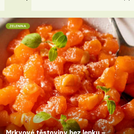
ZELENINA
Mrkvové těstoviny bez lepku –