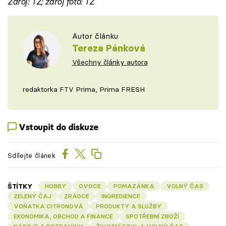
Zdroj: TZ; zdroj foto: TZ
Autor článku
Tereza Pánková
Všechny články autora
redaktorka FTV Prima, Prima FRESH
Vstoupit do diskuze
Sdílejte článek
ŠTÍTKY
HOBBY
OVOCE
POMAZÁNKA
VOLNÝ ČAS
ZELENÝ ČAJ
ZRÁDCE
INGREDIENCE
VOŇATKA CITRONOVÁ
PRODUKTY A SLUŽBY
EKONOMIKA, OBCHOD A FINANCE
SPOTŘEBNÍ ZBOŽÍ