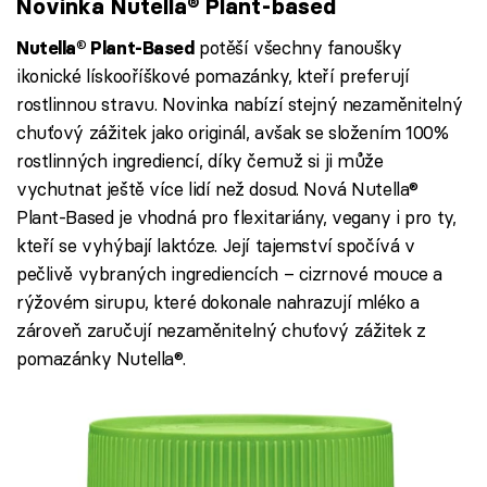
Novinka Nutella® Plant-based
potěší všechny fanoušky
Nutella® Plant-Based
ikonické lískooříškové pomazánky, kteří preferují
rostlinnou stravu. Novinka nabízí stejný nezaměnitelný
chuťový zážitek jako originál, avšak se složením 100%
rostlinných ingrediencí, díky čemuž si ji může
vychutnat ještě více lidí než dosud. Nová Nutella®
Plant-Based je vhodná pro flexitariány, vegany i pro ty,
kteří se vyhýbají laktóze. Její tajemství spočívá v
pečlivě vybraných ingrediencích – cizrnové mouce a
rýžovém sirupu, které dokonale nahrazují mléko a
zároveň zaručují nezaměnitelný chuťový zážitek z
pomazánky Nutella®.