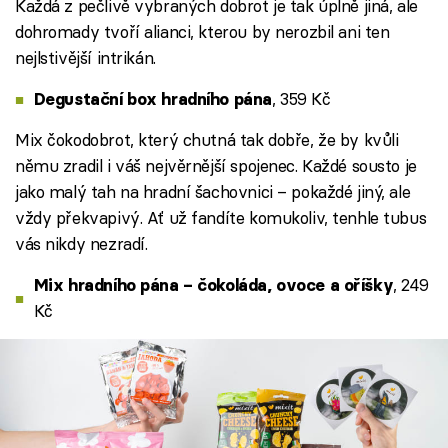
Každá z pečlivě vybraných dobrot je tak úplně jiná, ale
dohromady tvoří alianci, kterou by nerozbil ani ten
nejlstivější intrikán.
, 359 Kč
Degustační box hradního pána
Mix čokodobrot, který chutná tak dobře, že by kvůli
němu zradil i váš nejvěrnější spojenec. Každé sousto je
jako malý tah na hradní šachovnici – pokaždé jiný, ale
vždy překvapivý. Ať už fandíte komukoliv, tenhle tubus
vás nikdy nezradí.
, 249
Mix hradního pána – čokoláda, ovoce a oříšky
Kč