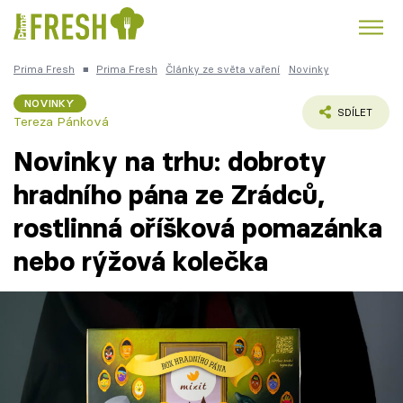
Prima Fresh
■
Prima Fresh
Články ze světa vaření
Novinky
Kuře
Polévky k večeři
Rychlé večeře
Trendy:
NOVINKY
SDÍLET
Tereza Pánková
Česká kuchyně
Čokoláda
Novinky na trhu: dobroty
hradního pána ze Zrádců,
rostlinná oříšková pomazánka
Témata
nebo rýžová kolečka
Recepty
Články
TV Program