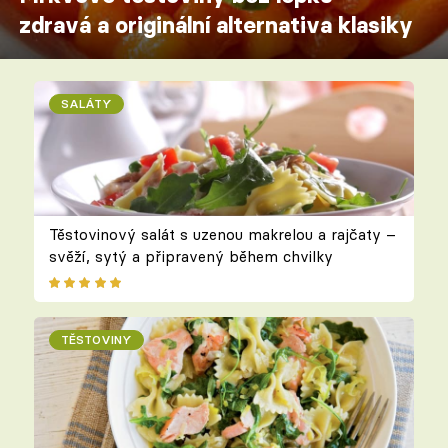
zdravá a originální alternativa klasiky
SALÁTY
Těstovinový salát s uzenou makrelou a rajčaty –
svěží, sytý a připravený během chvilky
TĚSTOVINY