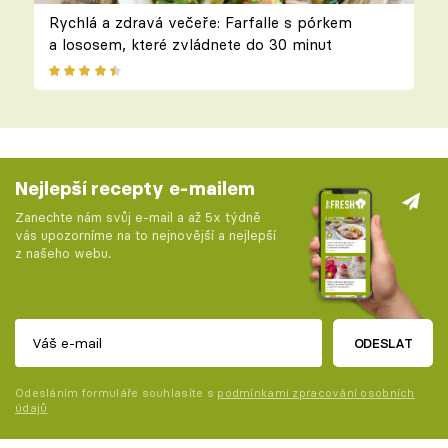
Rychlá a zdravá večeře: Farfalle s pórkem
a lososem, které zvládnete do 30 minut
Nejlepší recepty e-mailem
Zanechte nám svůj e-mail a až 5x týdně
vás upozorníme na to nejnovější a nejlepší
z našeho webu.
ODESLAT
Odesláním formuláře souhlasíte s
podmínkami zpracování osobních
údajů