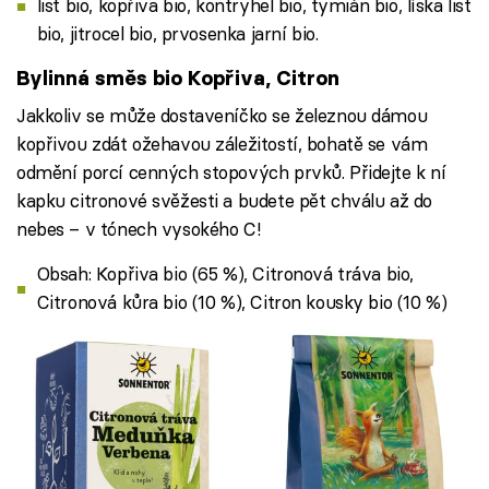
list bio, kopřiva bio, kontryhel bio, tymián bio, líska list
bio, jitrocel bio, prvosenka jarní bio.
Bylinná směs bio Kopřiva, Citron
Jakkoliv se může dostaveníčko se železnou dámou
kopřivou zdát ožehavou záležitostí, bohatě se vám
odmění porcí cenných stopových prvků. Přidejte k ní
kapku citronové svěžesti a budete pět chválu až do
nebes – v tónech vysokého C!
Obsah: Kopřiva bio (65 %), Citronová tráva bio,
Citronová kůra bio (10 %), Citron kousky bio (10 %)