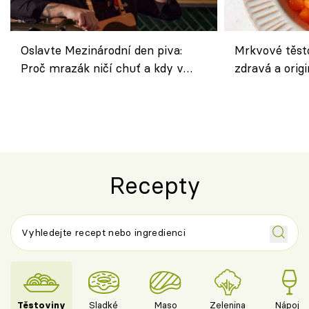
Oslavte Mezinárodní den piva:
Mrkvové těst
Proč mrazák ničí chuť a kdy v
zdravá a origi
horku vsadit na šnyt?
klasiky
Recepty
Těstoviny
Sladké
Maso
Zelenina
Nápoje