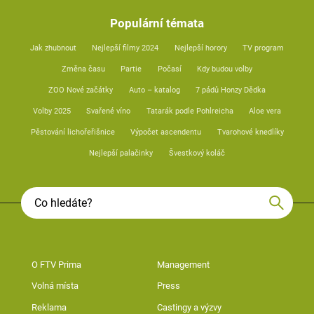
Populární témata
Jak zhubnout
Nejlepší filmy 2024
Nejlepší horory
TV program
Změna času
Partie
Počasí
Kdy budou volby
ZOO Nové začátky
Auto – katalog
7 pádů Honzy Dědka
Volby 2025
Svařené víno
Tatarák podle Pohlreicha
Aloe vera
Pěstování lichořeřišnice
Výpočet ascendentu
Tvarohové knedlíky
Nejlepší palačinky
Švestkový koláč
O FTV Prima
Management
Volná místa
Press
Reklama
Castingy a výzvy