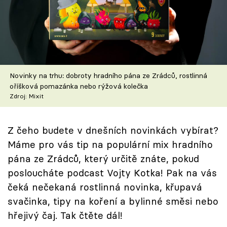
Škola vaření
Recepty z TV
Speciál: Cuketa
Novinky na trhu: dobroty hradního pána ze Zrádců, rostlinná
Těhotnej kuchař
oříšková pomazánka nebo rýžová kolečka
Zdroj: Mixit
Sledujte prima+
Z čeho budete v dnešních novinkách vybírat?
Přihlášení
Máme pro vás tip na populární mix hradního
pána ze Zrádců, který určitě znáte, pokud
posloucháte podcast Vojty Kotka! Pak na vás
Sledujte nás
čeká nečekaná rostlinná novinka, křupavá
svačinka, tipy na koření a bylinné směsi nebo
hřejivý čaj. Tak čtěte dál!