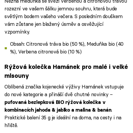
Něžná meduňka se svěží verbenou a citronovou trávou
rozezní ve vašem šálku jemnou souhru, která bude
světlým bodem vašeho večera. S posledním douškem
vám zůstane jen blažený úsměv a osvěžující
vzpomínky.
Obsah: Citronová tráva bio (50 %), Meduňka bio (40
%), Verbena citronová bio (10 %)
Rýžová kolečka Hamánek pro malé i velké
mlsouny
Oblíbená značka kojenecké výživy Hamánek vstupuje
do nové kategorie a přináší dvě chutné novinky –
pufovaná bezlepková BIO rýžová kolečka v
.
kombinacích jahoda & jablko a malina & banán
Praktické balení 35 g je ideální na doma, na cesty i na
hřiště.