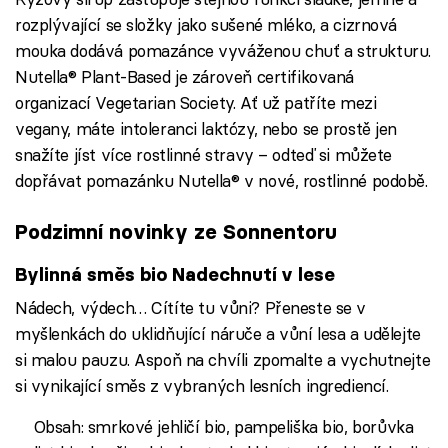
rozplývající se složky jako sušené mléko, a cizrnová
mouka dodává pomazánce vyváženou chuť a strukturu.
Nutella® Plant-Based je zároveň certifikovaná
organizací Vegetarian Society. Ať už patříte mezi
vegany, máte intoleranci laktózy, nebo se prostě jen
snažíte jíst více rostlinné stravy – odteď si můžete
dopřávat pomazánku Nutella® v nové, rostlinné podobě.
Podzimní novinky ze Sonnentoru
Bylinná směs bio Nadechnutí v lese
Nádech, výdech… Cítíte tu vůni? Přeneste se v
myšlenkách do uklidňující náruče a vůní lesa a udělejte
si malou pauzu. Aspoň na chvíli zpomalte a vychutnejte
si vynikající směs z vybraných lesních ingrediencí.
Obsah: smrkové jehličí bio, pampeliška bio, borůvka