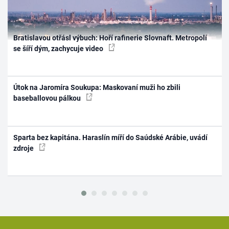
Bratislavou otřásl výbuch: Hoří rafinerie Slovnaft. Metropolí
se šíří dým, zachycuje video
Útok na Jaromíra Soukupa: Maskovaní muži ho zbili
baseballovou pálkou
Sparta bez kapitána. Haraslín míří do Saúdské Arábie, uvádí
zdroje