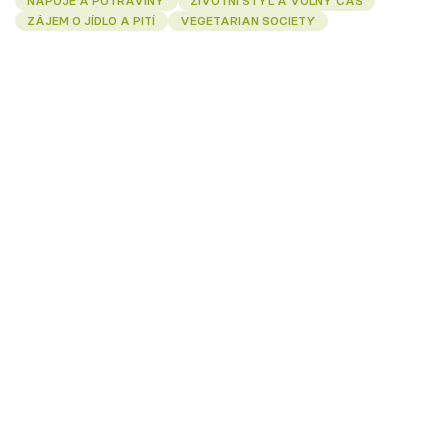
NÁPOJE A POTRAVINY
ŽIVOTNÍ STYL A VOLNÝ ČAS
ZÁJEM O JÍDLO A PITÍ
VEGETARIAN SOCIETY