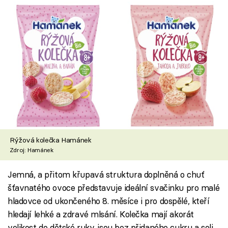
Rýžová kolečka Hamánek
Zdroj: Hamánek
Jemná, a přitom křupavá struktura doplněná o chuť
šťavnatého ovoce představuje ideální svačinku pro malé
hladovce od ukončeného 8. měsíce i pro dospělé, kteří
hledají lehké a zdravé mlsání. Kolečka mají akorát
velikost do dětské ruky, jsou bez přidaného cukru a soli,