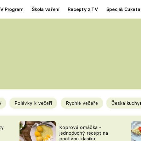
V Program
Škola vaření
Recepty z TV
Speciál: Cuketa
Polévky
Saláty
ČESKÁ KLASIKA
TĚSTOVIN
SILNÉ VÝVARY
SLADKÉ
KRÉMOVÉ
BEZMASÁ J
e
Polévky k večeři
Rychlé večeře
Česká kuchy
y
Tipy a triky
Novink
zy
Koprová omáčka -
jednoduchý recept na
poctivou klasiku
KAM ZA JÍDLEM
BLOG