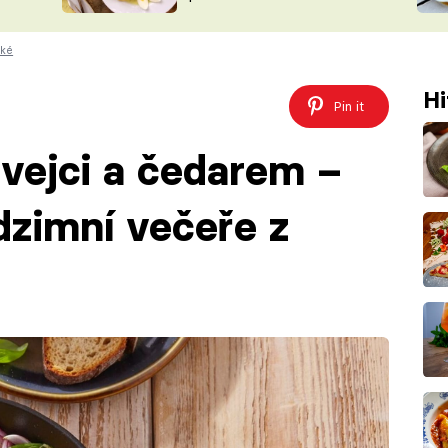
ŠÉFREDAK
VYCHYTÁVKY
ské
SOUTĚŽ FR
NA NÁKUPECH
ČASOPIS
Hi
Pin it
vejci a čedarem –
zimní večeře z