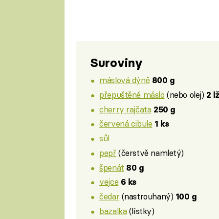
Suroviny
máslová dýně
800 g
přepuštěné máslo
(nebo olej)
2 l
cherry rajčata
250 g
červená cibule
1 ks
sůl
pepř
(čerstvě namletý)
špenát
80 g
vejce
6 ks
čedar
(nastrouhaný)
100 g
bazalka
(lístky)