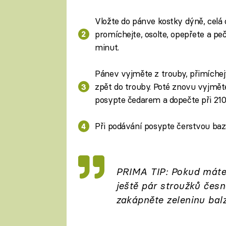
Vložte do pánve kostky dýně, celá 
promíchejte, osolte, opepřete a pe
minut.
Pánev vyjměte z trouby, přimíchejt
zpět do trouby. Poté znovu vyjměte
posypte čedarem a dopečte při 210 
Při podávání posypte čerstvou baz
PRIMA TIP: Pokud máte r
ještě pár stroužků čes
zakápněte zeleninu ba