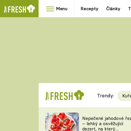
Menu
Recepty
Články
T
Oblíbené
Přílohy
recepty
HRANOLKY
HOUBY
KNEDLÍKY
DÝNĚ
KAŠE
RYCHLOVKY
Trendy:
Kuř
Populární
Videorecept
Nepečené jahodové ře
– lehký a osvěžující
kuchaři
dezert, na který
TEĎ VAŘÍ ŠÉF!