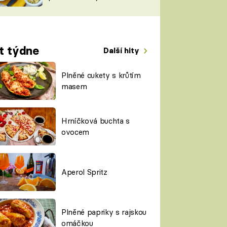
TORKY
ESH
t týdne
Další hity
Plněné cukety s krůtím
masem
Hrníčková buchta s
ovocem
Aperol Spritz
Plněné papriky s rajskou
omáčkou