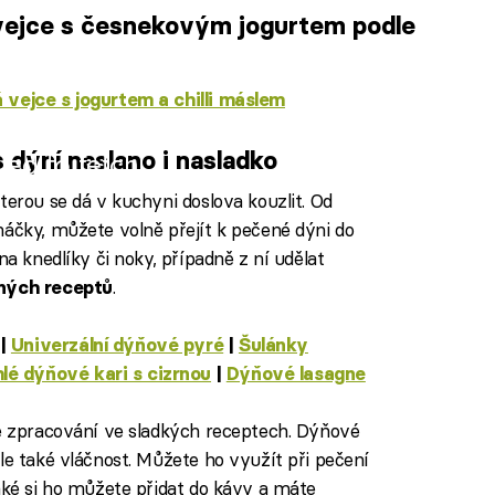
vejce s česnekovým jogurtem podle
 vejce s jogurtem a chilli máslem
 dýní naslano i nasladko
iled to fetch
kterou se dá v kuchyni doslova kouzlit. Od
máčky, můžete volně přejít k pečené dýni do
na knedlíky či noky, případně z ní udělat
.
ných receptů
|
Univerzální dýňové pyré
|
Šulánky
lé dýňové kari s cizrnou
|
Dýňové lasagne
ke zpracování ve sladkých receptech. Dýňové
le také vláčnost. Můžete ho využít při pečení
také si ho můžete přidat do kávy a máte