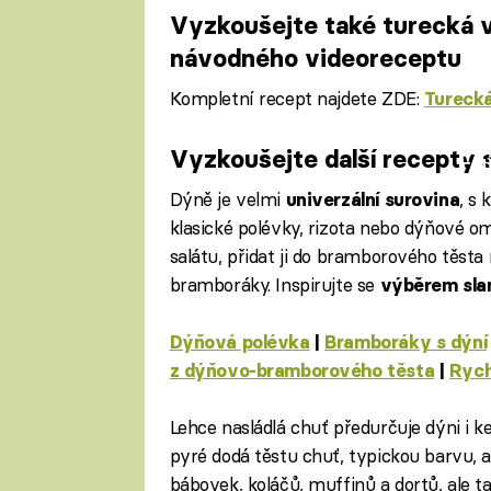
Vyzkoušejte také turecká 
návodného videoreceptu
Kompletní recept najdete ZDE:
Turecká
Vyzkoušejte další recepty s
Fa
Dýně je velmi
, s 
univerzální surovina
klasické polévky, rizota nebo dýňové o
salátu, přidat ji do bramborového těsta 
bramboráky. Inspirujte se
výběrem sla
Dýňová polévka
|
Bramboráky s dýní
z dýňovo-bramborového těsta
|
Rych
Lehce nasládlá chuť předurčuje dýni i 
pyré dodá těstu chuť, typickou barvu, a
bábovek, koláčů, muffinů a dortů, ale 