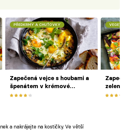
PŘEDKRMY A CHUŤOVKY
VEGETARIÁNSK
Zapečená vejce s houbami a
Zapečená v
špenátem v krémové
zeleninou z
omáčce se sýrem
ek a nakrájejte na kostičky. Ve větší