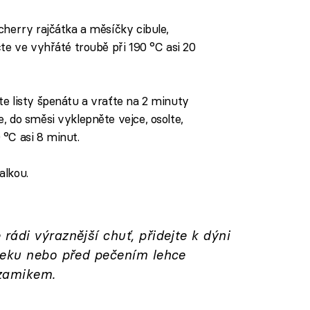
cherry rajčátka a měsíčky cibule,
čte ve vyhřáté troubě při 190 °C asi 20
e listy špenátu a vraťte na 2 minuty
, do směsi vyklepněte vejce, osolte,
°C asi 8 minut.
alkou.
ádi výraznější chuť, přidejte k dýni
neku nebo před pečením lehce
lzamikem.