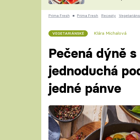
nepotřebujete troubu
ZDENĚK
ČESKO NA TALÍŘI
POHLREICH
Prima Fresh
■
Prima Fresh
Recepty
Vegetarián
KAROLÍNA,
JAROSLAV SAPÍK
DOMÁCÍ
Klára Michalová
VEGETARIÁNSKÉ
KUCHAŘKA
KAROLÍNA
KAMBERSKÁ
Pečená dýně s 
jednoduchá pod
jedné pánve