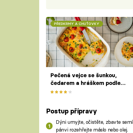
PŘEDKRMY A CHUŤOVKY
Pečená vejce se šunkou,
čedarem a hráškem podle
Buchty v troubě – snídaně
pro celou rodinu z jednoho
pekáče
Postup přípravy
Dýni umyjte, očistěte, zbavte semín
pánvi rozehřejte máslo nebo olej.