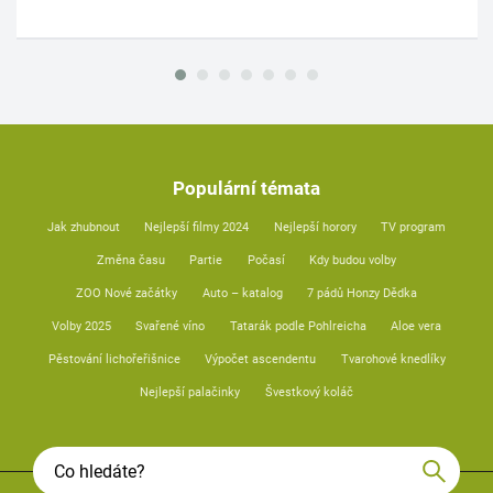
Populární témata
Jak zhubnout
Nejlepší filmy 2024
Nejlepší horory
TV program
Změna času
Partie
Počasí
Kdy budou volby
ZOO Nové začátky
Auto – katalog
7 pádů Honzy Dědka
Volby 2025
Svařené víno
Tatarák podle Pohlreicha
Aloe vera
Pěstování lichořeřišnice
Výpočet ascendentu
Tvarohové knedlíky
Nejlepší palačinky
Švestkový koláč