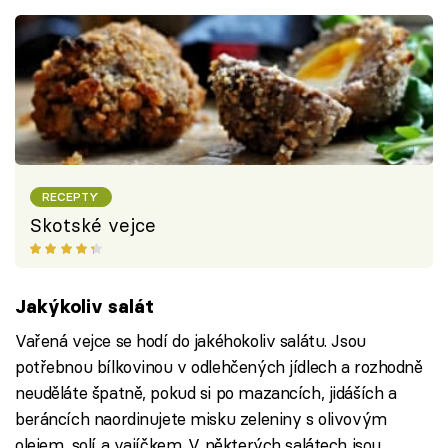
RECEPTY
Skotské vejce
Jakýkoliv salát
Vařená vejce se hodí do jakéhokoliv salátu. Jsou
potřebnou bílkovinou v odlehčených jídlech a rozhodně
neuděláte špatně, pokud si po mazancích, jidáších a
beráncích naordinujete misku zeleniny s olivovým
olejem, solí a vajíčkem. V některých salátech jsou