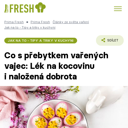
Prima Fresh
■
Prima Fresh
Články ze světa vaření
Kuře
Polévky k večeři
Rychlé večeře
Jak na to - Tipy a triky v kuchyni
Trendy:
Česká kuchyně
Čokoláda
JAK NA TO - TIPY A TRIKY V KUCHYNI
SDÍLET
Co s přebytkem vařených
vajec: Lék na kocovinu
i naložená dobrota
Témata
Recepty
Články
TV Program