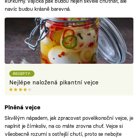
kurkumy. Vajíčka pak budou nejen skvěle chutnat, ale
navíc budou krásně barevná.
RECEPTY
Nejlépe naložená pikantní vejce
Plněná vejce
Skvělým nápadem, jak zpracovat povelikonoční vejce, je
naplnit je čímkoliv, na co máte zrovna chuť. Vejce si
všeobecně rozumí s ostřejší chutí, proto se nebojte