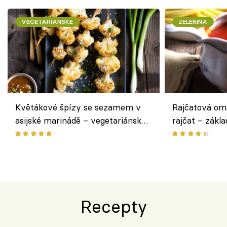
VEGETARIÁNSKÉ
ZELENINA
Květákové špízy se sezamem v
Rajčatová om
asijské marinádě – vegetariánská
rajčat – zákla
chuťovka z grilu
Recepty