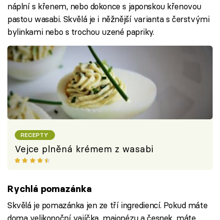
náplní s křenem, nebo dokonce s japonskou křenovou
pastou wasabi. Skvělá je i něžnější varianta s čerstvými
bylinkami nebo s trochou uzené papriky.
RECEPTY
Vejce plněná krémem z wasabi
Rychlá pomazánka
Skvělá je pomazánka jen ze tří ingrediencí. Pokud máte
doma velikonoční vajíčka, majonézu a česnek, máte