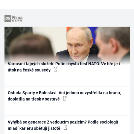
Varování tajných služeb: Putin chystá test NATO. Ve hře je i
útok na české sousedy
Ostuda Sparty v Boleslavi: Ani jednou nevystřelila na bránu,
doplatila na třesk v sestavě
Vyhýbá se generace Z vedoucím pozicím? Podle sociologů
mladí kariéru obětují jistotě