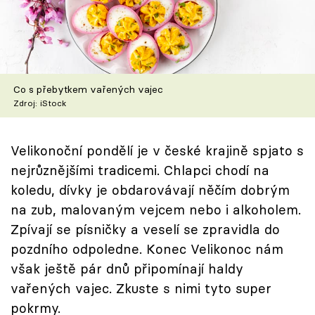
Škola vaření
Recepty z TV
Speciál: Cuketa
Co s přebytkem vařených vajec
Zdroj: iStock
Těhotnej kuchař
Velikonoční pondělí je v české krajině spjato s
Sledujte prima+
nejrůznějšími tradicemi. Chlapci chodí na
koledu, dívky je obdarovávají něčím dobrým
Přihlášení
na zub, malovaným vejcem nebo i alkoholem.
Zpívají se písničky a veselí se zpravidla do
pozdního odpoledne. Konec Velikonoc nám
Sledujte nás
však ještě pár dnů připomínají haldy
vařených vajec. Zkuste s nimi tyto super
pokrmy.