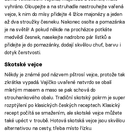
vyhráno. Oloupejte a na struhadle nastrouhejte vařená
vejce, k nim do mísy přidejte 4 lžíce majonézy a jeden
až dva stroužky česneku. Nakonec osolte a pomazánka
je na světě! A pokud někde na procházce potkáte
medvědí česnek, nasekejte nadrobno pár lístků a
přidejte je do pomazánky, dodají skvělou chuť, barvu i
dotyk čerstvosti.
Skotské vejce
Někdy je známé pod názvem pštrosí vejce, protože tak
zkrátka vypadá. Vajíčko uvařené natvrdo se obalí
mletým masem a maso se pak schová do
strouhankového obalu. Tradiční skotský pokrm je super
rozptýlení po klasických českých receptech. Klasický
recept počítá se smažením, ale skotské vejce můžete
také upéct v troubě. Hotová skotská vejce jsou skvělou
alternativou na cesty, třeba místo řízku.