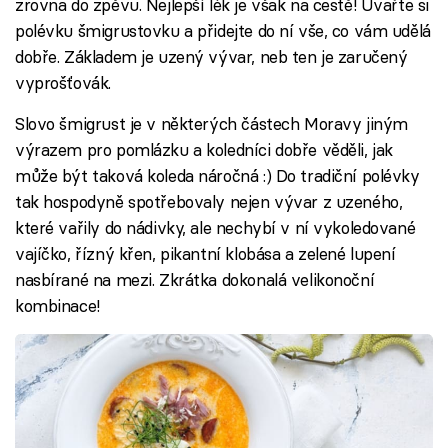
zrovna do zpěvu. Nejlepší lék je však na cestě! Uvařte si
polévku šmigrustovku a přidejte do ní vše, co vám udělá
dobře. Základem je uzený vývar, neb ten je zaručený
vyprošťovák.
Slovo šmigrust je v některých částech Moravy jiným
výrazem pro pomlázku a koledníci dobře věděli, jak
může být taková koleda náročná :) Do tradiční polévky
tak hospodyně spotřebovaly nejen vývar z uzeného,
které vařily do nádivky, ale nechybí v ní vykoledované
vajíčko, řízný křen, pikantní klobása a zelené lupení
nasbírané na mezi. Zkrátka dokonalá velikonoční
kombinace!