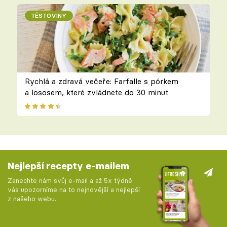
TĚSTOVINY
Rychlá a zdravá večeře: Farfalle s pórkem
a lososem, které zvládnete do 30 minut
Nejlepší recepty e-mailem
Zanechte nám svůj e-mail a až 5x týdně
vás upozorníme na to nejnovější a nejlepší
z našeho webu.