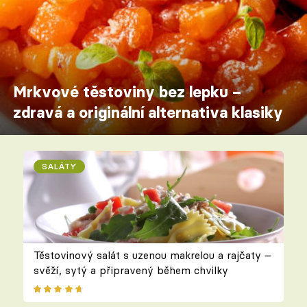
Mrkvové těstoviny bez lepku –
zdravá a originální alternativa klasiky
SALÁTY
Těstovinový salát s uzenou makrelou a rajčaty –
svěží, sytý a připravený během chvilky