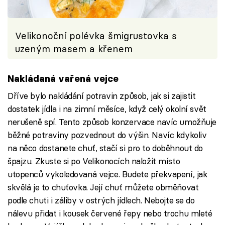
Velikonoční polévka šmigrustovka s
uzeným masem a křenem
Nakládaná vařená vejce
Dříve bylo nakládání potravin způsob, jak si zajistit
dostatek jídla i na zimní měsíce, když celý okolní svět
nerušeně spí. Tento způsob konzervace navíc umožňuje
běžné potraviny pozvednout do výšin. Navíc kdykoliv
na něco dostanete chuť, stačí si pro to doběhnout do
špajzu. Zkuste si po Velikonocích naložit místo
utopenců vykoledovaná vejce. Budete překvapení, jak
skvělá je to chuťovka. Její chuť můžete obměňovat
podle chuti i záliby v ostrých jídlech. Nebojte se do
nálevu přidat i kousek červené řepy nebo trochu mleté