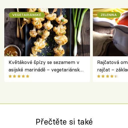
VEGETARIÁNSKÉ
ZELENINA
Květákové špízy se sezamem v
Rajčatová om
asijské marinádě – vegetariánská
rajčat – zákla
chuťovka z grilu
Přečtěte si také