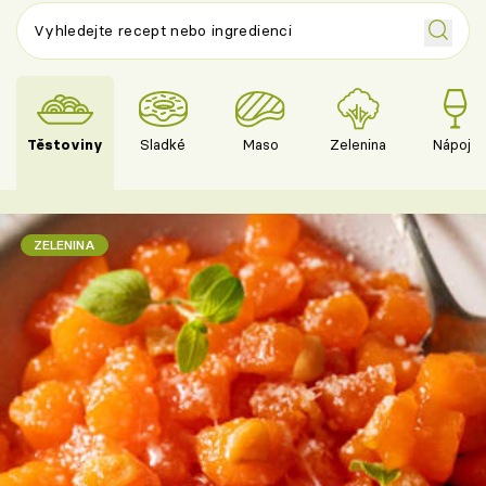
Těstoviny
Sladké
Maso
Zelenina
Nápoje
ZELENINA