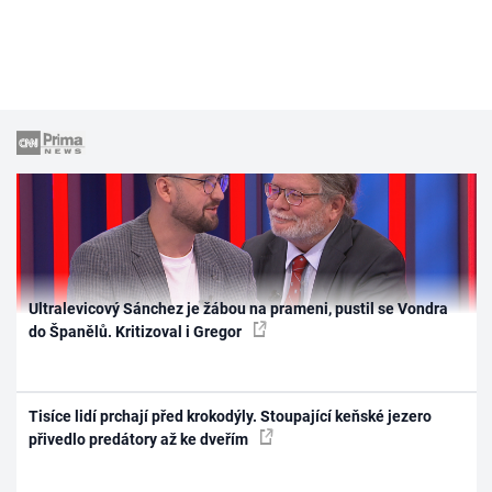
Ultralevicový Sánchez je žábou na prameni, pustil se Vondra
do Španělů. Kritizoval i Gregor
Tisíce lidí prchají před krokodýly. Stoupající keňské jezero
přivedlo predátory až ke dveřím