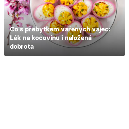
Škola vaření
Recepty z TV
Co s přebytkem vařených vajec:
Speciál: Cuketa
Lék na kocovinu i naložená
dobrota
Těhotnej kuchař
Sledujte prima+
Přihlášení
Sledujte nás