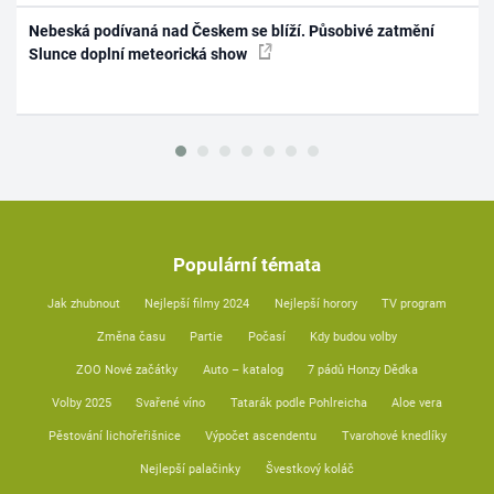
Nebeská podívaná nad Českem se blíží. Působivé zatmění
Slunce doplní meteorická show
Populární témata
Jak zhubnout
Nejlepší filmy 2024
Nejlepší horory
TV program
Změna času
Partie
Počasí
Kdy budou volby
ZOO Nové začátky
Auto – katalog
7 pádů Honzy Dědka
Volby 2025
Svařené víno
Tatarák podle Pohlreicha
Aloe vera
Pěstování lichořeřišnice
Výpočet ascendentu
Tvarohové knedlíky
Nejlepší palačinky
Švestkový koláč