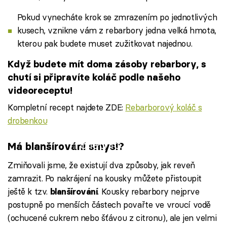
Pokud vynecháte krok se zmrazením po jednotlivých
kusech, vznikne vám z rebarbory jedna velká hmota,
kterou pak budete muset zužitkovat najednou.
Když budete mít doma zásoby rebarbory, s
chutí si připravíte koláč podle našeho
videoreceptu!
Kompletní recept najdete ZDE:
Rebarborový koláč s
drobenkou
Failed to fetch
Má blanšírování smysl?
Zmiňovali jsme, že existují dva způsoby, jak reveň
zamrazit. Po nakrájení na kousky můžete přistoupit
ještě k tzv.
. Kousky rebarbory nejprve
blanšírování
postupně po menších částech povařte ve vroucí vodě
(ochucené cukrem nebo šťávou z citronu), ale jen velmi