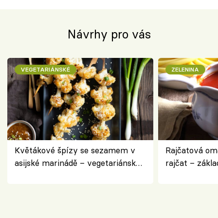
Návrhy pro vás
VEGETARIÁNSKÉ
ZELENINA
Květákové špízy se sezamem v
Rajčatová om
asijské marinádě – vegetariánská
rajčat – zákla
chuťovka z grilu