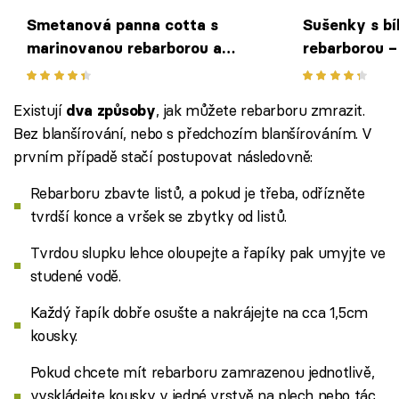
Smetanová panna cotta s
Sušenky s bí
marinovanou rebarborou a
rebarborou –
svěžím sorbetem podle receptu
dobrota ke ká
z Vinografu
Existují
, jak můžete rebarboru zmrazit.
dva způsoby
Bez blanšírování, nebo s předchozím blanšírováním. V
prvním případě stačí postupovat následovně:
Rebarboru zbavte listů, a pokud je třeba, odřízněte
tvrdší konce a vršek se zbytky od listů.
Tvrdou slupku lehce oloupejte a řapíky pak umyjte ve
studené vodě.
Každý řapík dobře osušte a nakrájejte na cca 1,5cm
kousky.
Pokud chcete mít rebarboru zamrazenou jednotlivě,
vyskládejte kousky v jedné vrstvě na plech nebo tác