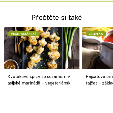
Přečtěte si také
VEGETARIÁNSKÉ
ZELENINA
Květákové špízy se sezamem v
Rajčatová om
asijské marinádě – vegetariánská
rajčat – zákla
chuťovka z grilu