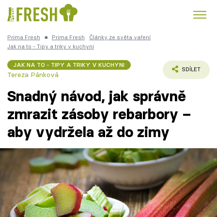
Prima Fresh
■
Prima Fresh
Články ze světa vaření
Kuře
Polévky k večeři
Rychlé večeře
Jak na to - Tipy a triky v kuchyni
Trendy:
JAK NA TO - TIPY A TRIKY V KUCHYNI
Česká kuchyně
Čokoláda
SDÍLET
Tereza Pánková
Snadný návod, jak správně
zmrazit zásoby rebarbory –
aby vydržela až do zimy
Témata
Recepty
Články
TV Program