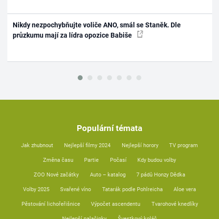
Nikdy nezpochybňujte voliče ANO, smál se Staněk. Dle
průzkumu mají za lídra opozice Babiše
Populární témata
Jak zhubnout
Nejlepší filmy 2024
Nejlepší horory
TV program
Změna času
Partie
Počasí
Kdy budou volby
ZOO Nové začátky
Auto – katalog
7 pádů Honzy Dědka
Volby 2025
Svařené víno
Tatarák podle Pohlreicha
Aloe vera
Pěstování lichořeřišnice
Výpočet ascendentu
Tvarohové knedlíky
Nejlepší palačinky
Švestkový koláč