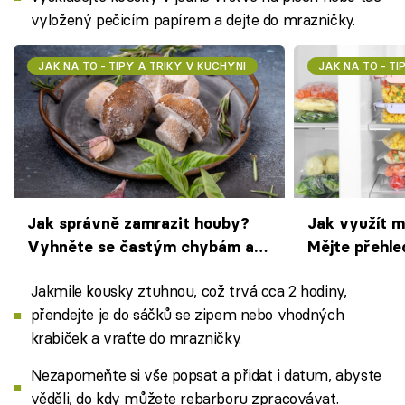
vyložený pečicím papírem a dejte do mrazničky.
JAK NA TO - TIPY A TRIKY V KUCHYNI
JAK NA TO - TI
Jak správně zamrazit houby?
Jak využít 
Vyhněte se častým chybám a
Mějte přehle
uchovejte dary lesa v nejlepší
Jakmile kousky ztuhnou, což trvá cca 2 hodiny,
kvalitě
přendejte je do sáčků se zipem nebo vhodných
krabiček a vraťte do mrazničky.
Nezapomeňte si vše popsat a přidat i datum, abyste
věděli, do kdy můžete rebarboru zpracovávat.