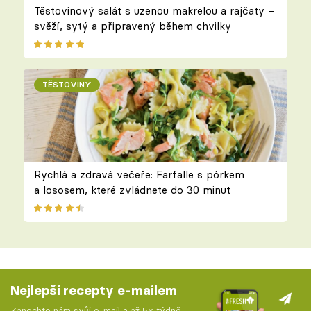
Těstovinový salát s uzenou makrelou a rajčaty –
svěží, sytý a připravený během chvilky
TĚSTOVINY
Rychlá a zdravá večeře: Farfalle s pórkem
a lososem, které zvládnete do 30 minut
Nejlepší recepty e-mailem
Zanechte nám svůj e-mail a až 5x týdně