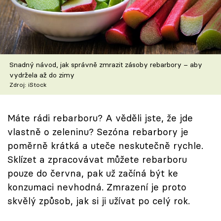
Škola vaření
Recepty z TV
Speciál: Cuketa
Snadný návod, jak správně zmrazit zásoby rebarbory – aby
vydržela až do zimy
Těhotnej kuchař
Zdroj: iStock
Sledujte prima+
Máte rádi rebarboru? A věděli jste, že jde
vlastně o zeleninu? Sezóna rebarbory je
Přihlášení
poměrně krátká a uteče neskutečně rychle.
Sklízet a zpracovávat můžete rebarboru
pouze do června, pak už začíná být ke
Sledujte nás
konzumaci nevhodná. Zmrazení je proto
skvělý způsob, jak si ji užívat po celý rok.