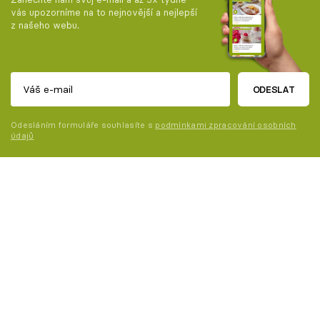
vás upozorníme na to nejnovější a nejlepší
z našeho webu.
ODESLAT
Odesláním formuláře souhlasíte s
podmínkami zpracování osobních
údajů