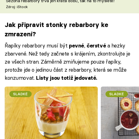
Sezóna rebarbory trvá jen kratší dobu, tak na to myslete!
Zdroj: iStock
Jak připravit stonky rebarbory ke
zmrazení?
Řapíky rebarbory musí být
,
a hezky
pevné
čerstvé
zbarvené. Než tedy začnete s krájením, zkontrolujte je
ze všech stran. Záměrně zmiňujeme pouze řapíky,
protože jde o jedinou část z rebarbory, která se může
konzumovat.
Listy jsou totiž jedovaté.
SLADKÉ
SLADKÉ