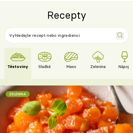
Recepty
Těstoviny
Sladké
Maso
Zelenina
Nápoje
ZELENINA