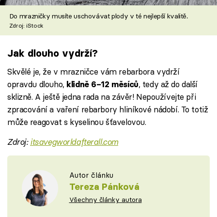
Do mrazničky musíte uschovávat plody v té nejlepší kvalitě.
Zdroj: iStock
Jak dlouho vydrží?
Skvělé je, že v mrazničce vám rebarbora vydrží
opravdu dlouho,
, tedy až do další
klidně 6–12 měsíců
sklizně. A ještě jedna rada na závěr! Nepoužívejte při
zpracování a vaření rebarbory hliníkové nádobí. To totiž
může reagovat s kyselinou šťavelovou.
Zdroj:
itsavegworldafterall.com
Autor článku
Tereza Pánková
Všechny články autora