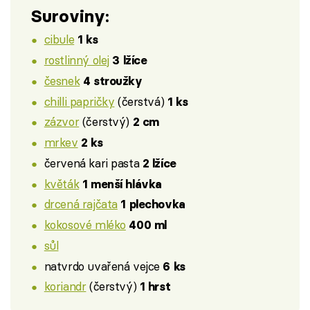
Suroviny:
cibule
1 ks
rostlinný olej
3 lžíce
česnek
4 stroužky
chilli papričky
(čerstvá)
1 ks
zázvor
(čerstvý)
2 cm
mrkev
2 ks
červená kari pasta
2 lžíce
květák
1 menší hlávka
drcená rajčata
1 plechovka
kokosové mléko
400 ml
sůl
natvrdo uvařená vejce
6 ks
koriandr
(čerstvý)
1 hrst