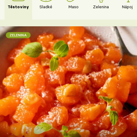
Těstoviny
Sladké
Maso
Zelenina
Nápoje
ZELENINA