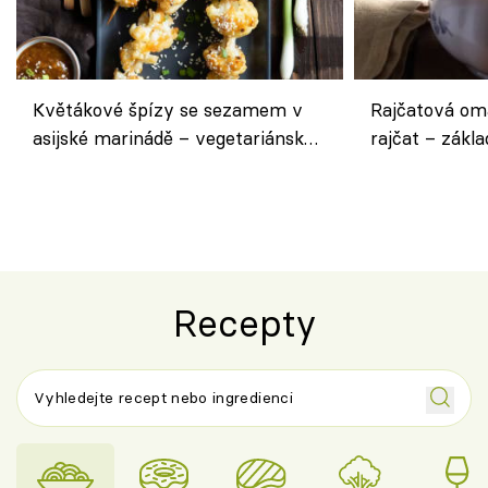
Květákové špízy se sezamem v
Rajčatová om
asijské marinádě – vegetariánská
rajčat – zákla
chuťovka z grilu
Recepty