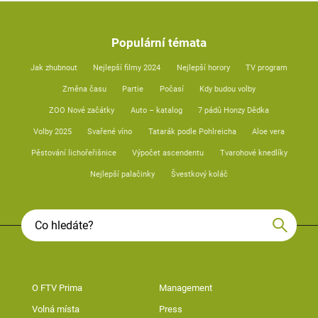
Populární témata
Jak zhubnout
Nejlepší filmy 2024
Nejlepší horory
TV program
Změna času
Partie
Počasí
Kdy budou volby
ZOO Nové začátky
Auto – katalog
7 pádů Honzy Dědka
Volby 2025
Svařené víno
Tatarák podle Pohlreicha
Aloe vera
Pěstování lichořeřišnice
Výpočet ascendentu
Tvarohové knedlíky
Nejlepší palačinky
Švestkový koláč
O FTV Prima
Management
Volná místa
Press