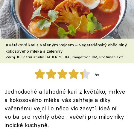
Škola vaření
Recepty z TV
Speciál: Cuketa
Květákové kari s vařeným vejcem – vegetariánský oběd plný
Těhotnej kuchař
kokosového mléka a zeleniny
Zdroj: Kulinární studio BAUER MEDIA, Imagefood BM, Profimedia.cz
Sledujte prima+
8x
Přihlášení
Jednoduché a lahodné kari z květáku, mrkve
a kokosového mléka vás zahřeje a díky
Sledujte nás
vařenému vejci i o něco víc zasytí. Ideální
volba pro rychlý oběd i večeři pro milovníky
indické kuchyně.