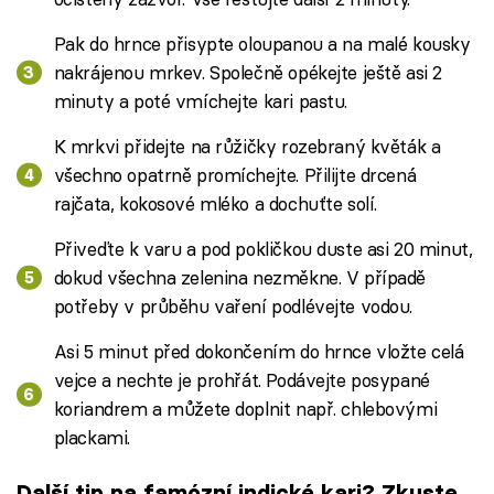
Pak do hrnce přisypte oloupanou a na malé kousky
nakrájenou mrkev. Společně opékejte ještě asi 2
minuty a poté vmíchejte kari pastu.
K mrkvi přidejte na růžičky rozebraný květák a
všechno opatrně promíchejte. Přilijte drcená
rajčata, kokosové mléko a dochuťte solí.
Přiveďte k varu a pod pokličkou duste asi 20 minut,
dokud všechna zelenina nezměkne. V případě
potřeby v průběhu vaření podlévejte vodou.
Asi 5 minut před dokončením do hrnce vložte celá
vejce a nechte je prohřát. Podávejte posypané
koriandrem a můžete doplnit např. chlebovými
plackami.
Další tip na famózní indické kari? Zkuste