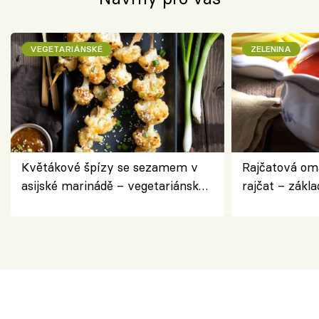
VEGETARIÁNSKÉ
ZELENINA
Květákové špízy se sezamem v
Rajčatová om
asijské marinádě – vegetariánská
rajčat – zákla
chuťovka z grilu