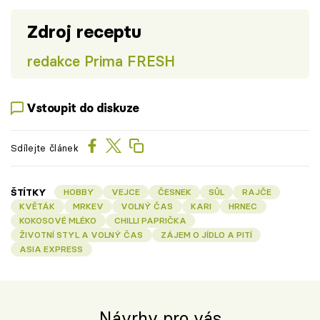
Zdroj receptu
redakce Prima FRESH
Vstoupit do diskuze
Sdílejte článek
ŠTÍTKY
HOBBY
VEJCE
ČESNEK
SŮL
RAJČE
KVĚTÁK
MRKEV
VOLNÝ ČAS
KARI
HRNEC
KOKOSOVÉ MLÉKO
CHILLI PAPRIČKA
ŽIVOTNÍ STYL A VOLNÝ ČAS
ZÁJEM O JÍDLO A PITÍ
ASIA EXPRESS
Návrhy pro vás