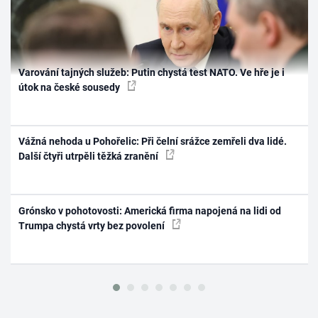
Varování tajných služeb: Putin chystá test NATO. Ve hře je i
útok na české sousedy
Vážná nehoda u Pohořelic: Při čelní srážce zemřeli dva lidé.
Další čtyři utrpěli těžká zranění
Grónsko v pohotovosti: Americká firma napojená na lidi od
Trumpa chystá vrty bez povolení