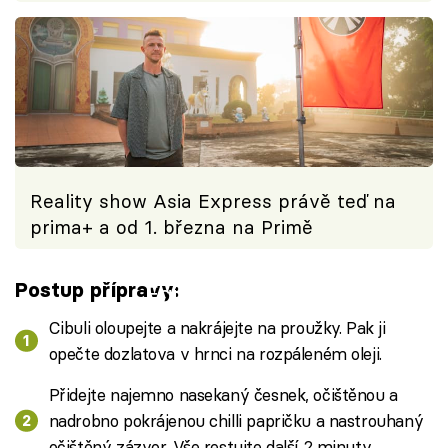
Reality show Asia Express právě teď na
prima+ a od 1. března na Primě
Postup přípravy:
Failed to fetch
Cibuli oloupejte a nakrájejte na proužky. Pak ji
opečte dozlatova v hrnci na rozpáleném oleji.
Přidejte najemno nasekaný česnek, očištěnou a
nadrobno pokrájenou chilli papričku a nastrouhaný
očištěný zázvor. Vše restujte další 2 minuty.