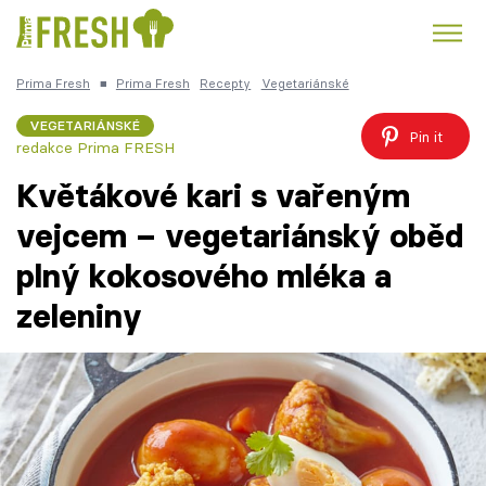
Prima Fresh
■
Prima Fresh
Recepty
Vegetariánské
Kuře
Polévky k večeři
Rychlé večeře
Trendy:
VEGETARIÁNSKÉ
Pin it
redakce Prima FRESH
Česká kuchyně
Čokoláda
Květákové kari s vařeným
vejcem – vegetariánský oběd
plný kokosového mléka a
Témata
zeleniny
Recepty
Články
TV Program