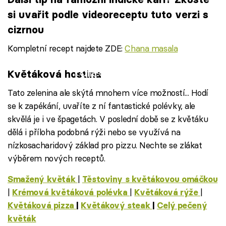
si uvařit podle videoreceptu tuto verzi s
cizrnou
Kompletní recept najdete ZDE:
Chana masala
Failed to fetch
Květáková hostina
Tato zelenina ale skýtá mnohem více možností... Hodí
se k zapékání, uvaříte z ní fantastické polévky, ale
skvělá je i ve špagetách. V poslední době se z květáku
dělá i příloha podobná rýži nebo se využívá na
nízkosacharidový základ pro pizzu. Nechte se zlákat
výběrem nových receptů.
|
Smažený květák
Těstoviny s květákovou omáčkou
|
|
|
Krémová květáková polévka
Květáková rýže
Květáková pizza
|
Květákový steak
|
Celý pečený
květák