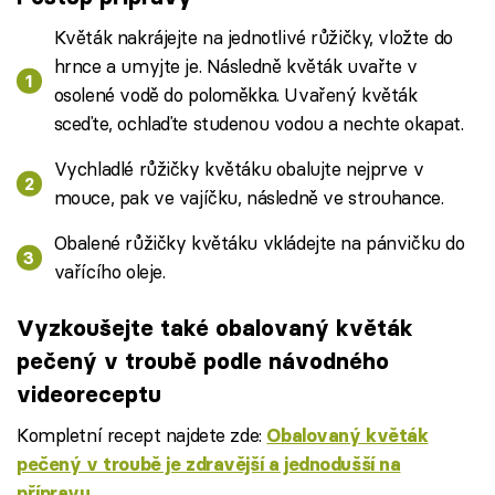
Květák nakrájejte na jednotlivé růžičky, vložte do
hrnce a umyjte je. Následně květák uvařte v
osolené vodě do poloměkka. Uvařený květák
sceďte, ochlaďte studenou vodou a nechte okapat.
Vychladlé růžičky květáku obalujte nejprve v
mouce, pak ve vajíčku, následně ve strouhance.
Obalené růžičky květáku vkládejte na pánvičku do
vařícího oleje.
Vyzkoušejte také obalovaný květák
pečený v troubě podle návodného
videoreceptu
Kompletní recept najdete zde:
Obalovaný květák
pečený v troubě je zdravější a jednodušší na
přípravu