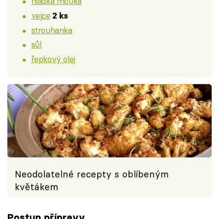
hladká mouka
vejce
2 ks
strouhanka
sůl
řepkový olej
Neodolatelné recepty s oblíbeným
květákem
Postup přípravy