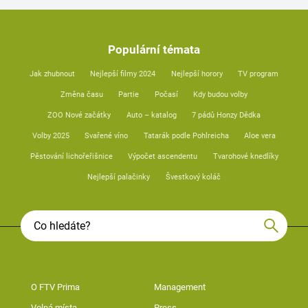
Populární témata
Jak zhubnout
Nejlepší filmy 2024
Nejlepší horory
TV program
Změna času
Partie
Počasí
Kdy budou volby
ZOO Nové začátky
Auto – katalog
7 pádů Honzy Dědka
Volby 2025
Svařené víno
Tatarák podle Pohlreicha
Aloe vera
Pěstování lichořeřišnice
Výpočet ascendentu
Tvarohové knedlíky
Nejlepší palačinky
Švestkový koláč
O FTV Prima
Management
Volná místa
Press