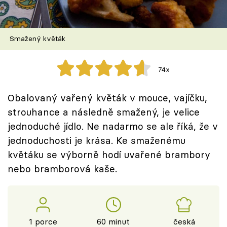
Škola vaření
Recepty z TV
Smažený květák
Speciál: Cuketa
74x
Těhotnej kuchař
Obalovaný vařený květák v mouce, vajíčku,
Sledujte prima+
strouhance a následně smažený, je velice
jednoduché jídlo. Ne nadarmo se ale říká, že v
jednoduchosti je krása. Ke smaženému
Přihlášení
květáku se výborně hodí uvařené brambory
nebo bramborová kaše.
Sledujte nás
1 porce
60 minut
česká