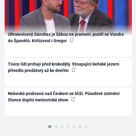
Ultralevicový Sánchez je žábou na prameni, pustil se Vondra
do Španělů. Kritizoval i Gregor
Tisíce lidí prchají před krokodýly. Stoupající keňské jezero
přivedlo predátory až ke dveřím
Nebeská podívaná nad Českem se blíží. Působivé zatmění
Slunce doplní meteorická show