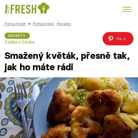
Prima Fresh
■
Prima Fresh
Recepty
Kuře
Polévky k večeři
Rychlé večeře
Trendy:
RECEPTY
Pin it
Češka z Česka
Česká kuchyně
Čokoláda
Smažený květák, přesně tak,
jak ho máte rádi
Témata
Recepty
Články
TV Program