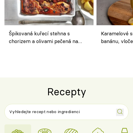
Špikovaná kuřecí stehna s
Karamelové s
chorizem a olivami pečená na
banánu, vloče
letní zelenině – šťavnaté maso s
snídaně do sk
výraznou chutí inspirovanou
Španělskem
Recepty