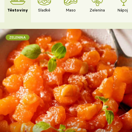
Těstoviny
Sladké
Maso
Zelenina
Nápoje
ZELENINA