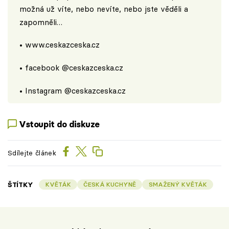
možná už víte, nebo nevíte, nebo jste věděli a
zapomněli…
•
www.ceskazceska.cz
• facebook
@ceskazceska.cz
• Instagram
@ceskazceska.cz
Vstoupit do diskuze
Sdílejte článek
ŠTÍTKY
KVĚTÁK
ČESKÁ KUCHYNĚ
SMAŽENÝ KVĚTÁK