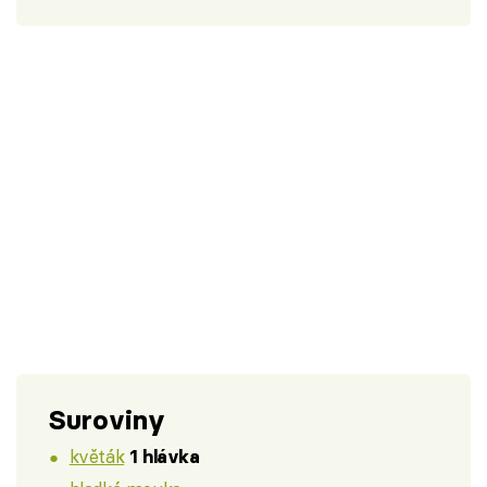
Suroviny
květák
1 hlávka