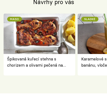
Návrhy pro vás
MASO
SLADKÉ
Špikovaná kuřecí stehna s
Karamelové s
chorizem a olivami pečená na
banánu, vloče
letní zelenině – šťavnaté maso s
snídaně do sk
výraznou chutí inspirovanou
Španělskem