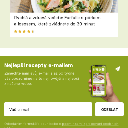
Rychlá a zdravá večeře: Farfalle s pórkem
a lososem, které zvládnete do 30 minut
Nejlepší recepty e-mailem
Zanechte nám svůj e-mail a až 5x týdně
vás upozorníme na to nejnovější a nejlepší
z našeho webu.
ODESLAT
Odesláním formuláře souhlasíte s
podmínkami zpracování osobních
údajů