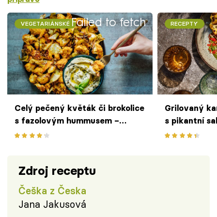
Failed to fetch
VEGETARIÁNSKÉ
RECEPTY
Celý pečený květák či brokolice
Grilovaný ka
s fazolovým hummusem –
s pikantní sa
vegetariánský předkrm i lehký
Pohlreicha
oběd
Zdroj receptu
Češka z Česka
Jana Jakusová