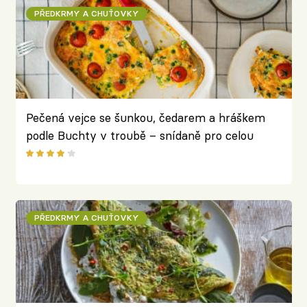
PŘEDKRMY A CHUŤOVKY
Pečená vejce se šunkou, čedarem a hráškem
podle Buchty v troubě – snídaně pro celou
rodinu z jednoho pekáče
PŘEDKRMY A CHUŤOVKY