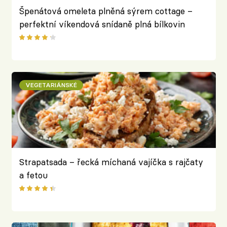
Špenátová omeleta plněná sýrem cottage –
perfektní víkendová snídaně plná bílkovin
VEGETARIÁNSKÉ
Strapatsada – řecká míchaná vajíčka s rajčaty
a fetou