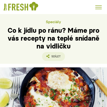
Speciály
Kuře
Polévky k večeři
Rychlé večeře
Trendy:
Co k jídlu po ránu? Máme pro
Česká kuchyně
Čokoláda
vás recepty na teplé snídaně
na vidličku
SDÍLET
Témata
Recepty
Články
TV Program