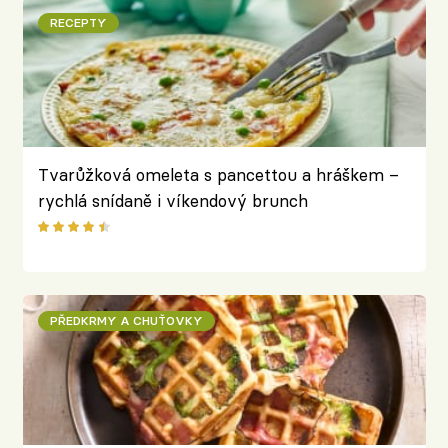
RECEPTY
Tvarůžková omeleta s pancettou a hráškem –
rychlá snídaně i víkendový brunch
PŘEDKRMY A CHUŤOVKY