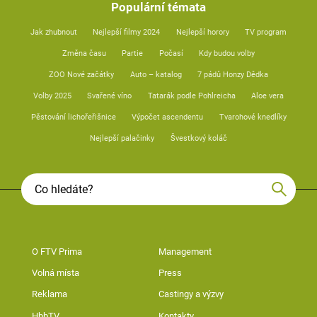
Populární témata
Jak zhubnout
Nejlepší filmy 2024
Nejlepší horory
TV program
Změna času
Partie
Počasí
Kdy budou volby
ZOO Nové začátky
Auto – katalog
7 pádů Honzy Dědka
Volby 2025
Svařené víno
Tatarák podle Pohlreicha
Aloe vera
Pěstování lichořeřišnice
Výpočet ascendentu
Tvarohové knedlíky
Nejlepší palačinky
Švestkový koláč
O FTV Prima
Management
Volná místa
Press
Reklama
Castingy a výzvy
HbbTV
Kontakty