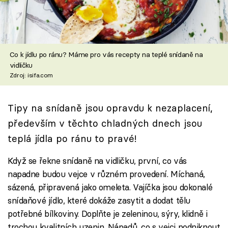
Škola vaření
Recepty z TV
Co k jídlu po ránu? Máme pro vás recepty na teplé snídaně na
Speciál: Cuketa
vidličku
Zdroj: isifa.com
Těhotnej kuchař
Tipy na snídaně jsou opravdu k nezaplacení,
Sledujte prima+
především v těchto chladných dnech jsou
teplá jídla po ránu to pravé!
Přihlášení
Když se řekne snídaně na vidličku, první, co vás
napadne budou vejce v různém provedení. Míchaná,
Sledujte nás
sázená, připravená jako omeleta. Vajíčka jsou dokonalé
snídaňové jídlo, které dokáže zasytit a dodat tělu
potřebné bílkoviny. Doplňte je zeleninou, sýry, klidně i
trochou kvalitních uzenin. Nápadů, co s vejci podniknout