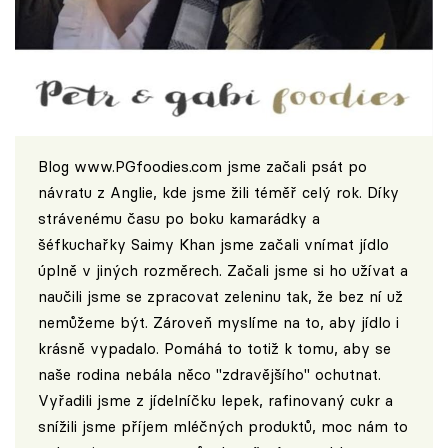
Blog
www.PGfoodies.com
jsme začali psát po
návratu z Anglie, kde jsme žili téměř celý rok. Díky
strávenému času po boku kamarádky a
šéfkuchařky Saimy Khan jsme začali vnímat jídlo
úplně v jiných rozměrech. Začali jsme si ho užívat a
naučili jsme se zpracovat zeleninu tak, že bez ní už
nemůžeme být. Zároveň myslíme na to, aby jídlo i
krásně vypadalo. Pomáhá to totiž k tomu, aby se
naše rodina nebála něco "zdravějšího" ochutnat.
Vyřadili jsme z jídelníčku lepek, rafinovaný cukr a
snížili jsme příjem mléčných produktů, moc nám to