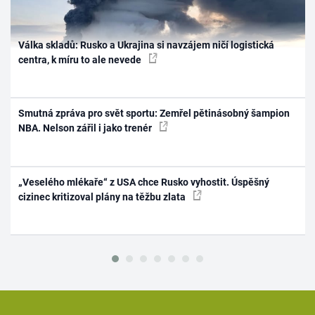
Válka skladů: Rusko a Ukrajina si navzájem ničí logistická
centra, k míru to ale nevede
Smutná zpráva pro svět sportu: Zemřel pětinásobný šampion
NBA. Nelson zářil i jako trenér
„Veselého mlékaře“ z USA chce Rusko vyhostit. Úspěšný
cizinec kritizoval plány na těžbu zlata