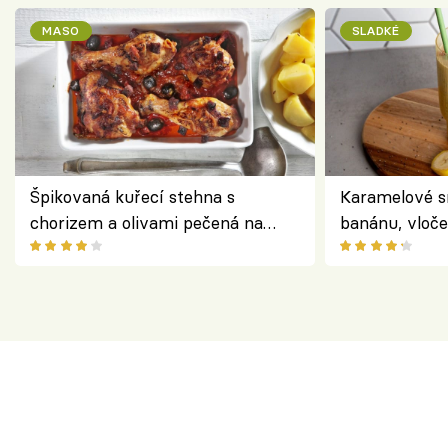
MASO
SLADKÉ
Špikovaná kuřecí stehna s
Karamelové s
chorizem a olivami pečená na
banánu, vloče
letní zelenině – šťavnaté maso s
snídaně do sk
výraznou chutí inspirovanou
Španělskem