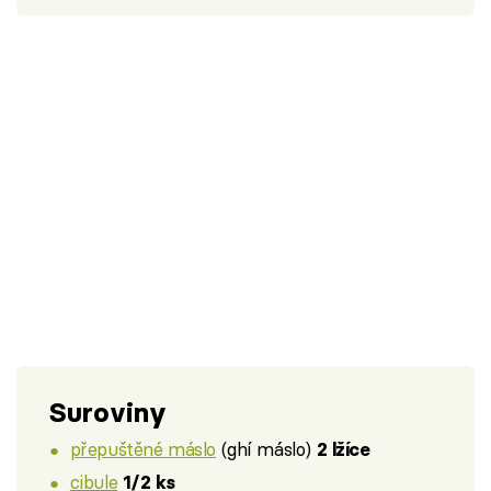
Suroviny
přepuštěné máslo
(ghí máslo)
2 lžíce
cibule
1/2 ks