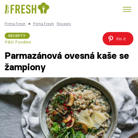
Prima Fresh
■
Prima Fresh
Recepty
Kuře
Polévky k večeři
Rychlé večeře
Trendy:
RECEPTY
Pin it
P&G Foodies
Česká kuchyně
Čokoláda
Parmazánová ovesná kaše se
žampiony
Témata
Recepty
Články
TV Program