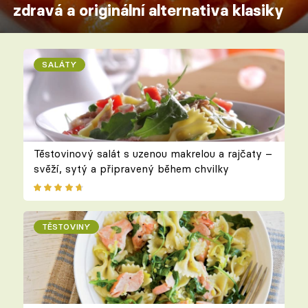
zdravá a originální alternativa klasiky
SALÁTY
Těstovinový salát s uzenou makrelou a rajčaty –
svěží, sytý a připravený během chvilky
TĚSTOVINY