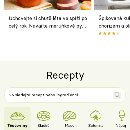
Uchovejte si chutě léta ve spíži po
Špikovaná kuř
celý rok. Navařte meruňkové pyré
chorizem a o
nebo středomořské sugo
letní zelenin
výraznou chu
Španělskem
Recepty
Těstoviny
Sladké
Maso
Zelenina
Nápoje