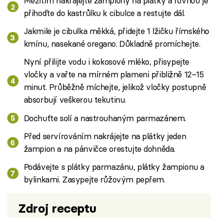
Mezitím nakrájejte žampiony na plátky a rovnou je
přihoďte do kastrůlku k cibulce a restujte dál.
Jakmile je cibulka měkká, přidejte 1 lžičku římského
kmínu, nasekané oregano. Důkladně promíchejte.
Nyní přilijte vodu i kokosové mléko, přisypejte
vločky a vařte na mírném plameni přibližně 12–15
minut. Průběžně míchejte, jelikož vločky postupně
absorbují veškerou tekutinu.
Dochuťte solí a nastrouhaným parmazánem.
Před servírováním nakrájejte na plátky jeden
žampion a na pánvičce orestujte dohněda.
Podávejte s plátky parmazánu, plátky žampionu a
bylinkami. Zasypejte růžovým pepřem.
Zdroj receptu