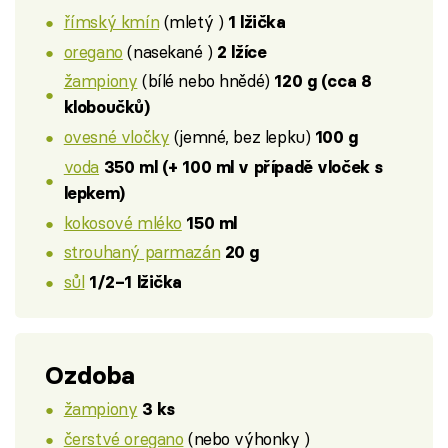
římský kmín
(mletý )
1 lžička
oregano
(nasekané )
2 lžíce
žampiony
(bílé nebo hnědé)
120 g (cca 8
kloboučků)
ovesné vločky
(jemné, bez lepku)
100 g
voda
350 ml (+ 100 ml v případě vloček s
lepkem)
kokosové mléko
150 ml
strouhaný parmazán
20 g
sůl
1/2–1 lžička
Ozdoba
žampiony
3 ks
čerstvé oregano
(nebo výhonky )