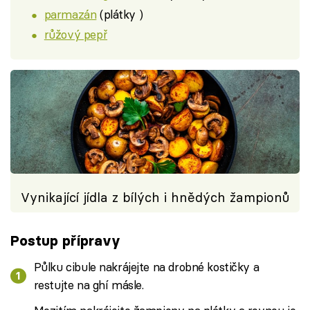
parmazán
(plátky )
růžový pepř
Vynikající jídla z bílých i hnědých žampionů
Postup přípravy
Půlku cibule nakrájejte na drobné kostičky a
restujte na ghí másle.