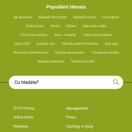
Populární témata
Jak zhubnout
Nejlepší filmy 2024
Nejlepší horory
TV program
Změna času
Partie
Počasí
Kdy budou volby
ZOO Nové začátky
Auto – katalog
7 pádů Honzy Dědka
Volby 2025
Svařené víno
Tatarák podle Pohlreicha
Aloe vera
Pěstování lichořeřišnice
Výpočet ascendentu
Tvarohové knedlíky
Nejlepší palačinky
Švestkový koláč
O FTV Prima
Management
Volná místa
Press
Reklama
Castingy a výzvy