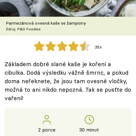
Škola vaření
Recepty z TV
Parmezánová ovesná kaše se žampiony
Zdroj: P&G Foodies
Speciál: Cuketa
35x
Těhotnej kuchař
Základem dobré slané kaše je koření a
Sledujte prima+
cibulka. Dodá výsledku vážně šmrnc, a pokud
doma neřeknete, že jsou tam ovesné vločky,
Přihlášení
možná to ani nikdo nepozná. Tak se pusťte do
vaření!
Sledujte nás
2 porce
30 minut