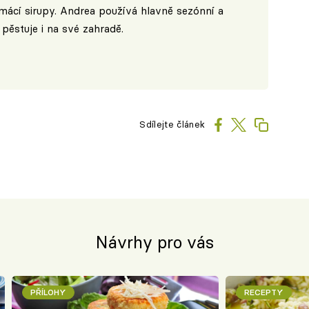
ácí sirupy. Andrea používá hlavně sezónní a
 pěstuje i na své zahradě.
Sdílejte článek
Návrhy pro vás
PŘÍLOHY
RECEPTY