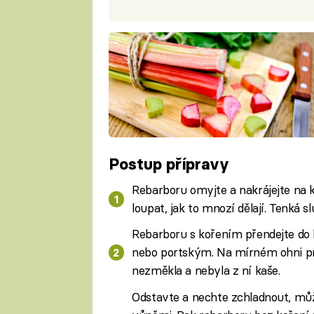
Postup přípravy
Rebarboru omyjte a nakrájejte na 
loupat, jak to mnozí dělají. Tenká 
Rebarboru s kořením přendejte do k
nebo portským. Na mírném ohni pr
nezměkla a nebyla z ní kaše.
Odstavte a nechte zchladnout, můž