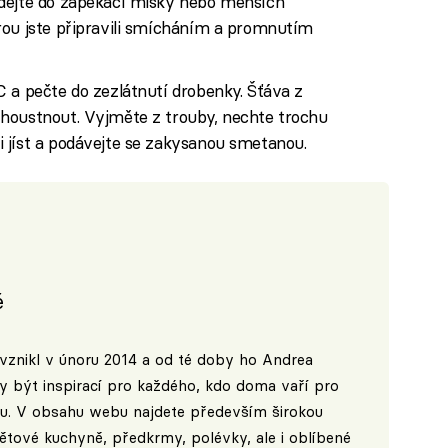
 dejte do zapékací misky nebo menších
rou jste připravili smícháním a promnutím
 a pečte do zezlátnutí drobenky. Šťáva z
houstnout. Vyjměte z trouby, nechte trochu
 jíst a podávejte se zakysanou smetanou.
é
vznikl v únoru 2014 a od té doby ho Andrea
ly být inspirací pro každého, kdo doma vaří pro
ogu. V obsahu webu najdete především širokou
ětové kuchyně, předkrmy, polévky, ale i oblíbené