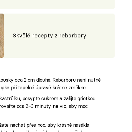
Skvělé recepty z rebarbory
kousky cca 2 cm dlouhé. Rebarboru není nutné
slupka při tepelné úpravě krásně změkne.
astrůlku, posypte cukrem a zalijte griotkou
ovařte cca 2–3 minuty, ne víc, aby moc
ete nechat přes noc, aby krásně nasákla