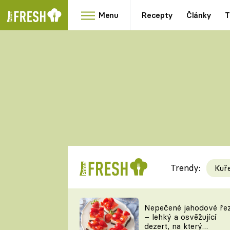
Menu
Recepty
Články
T
Oblíbené
Přílohy
recepty
HRANOLKY
HOUBY
KNEDLÍKY
DÝNĚ
KAŠE
RYCHLOVKY
Trendy:
Kuř
Populární
Videorecept
Nepečené jahodové ře
– lehký a osvěžující
kuchaři
dezert, na který
TEĎ VAŘÍ ŠÉF!