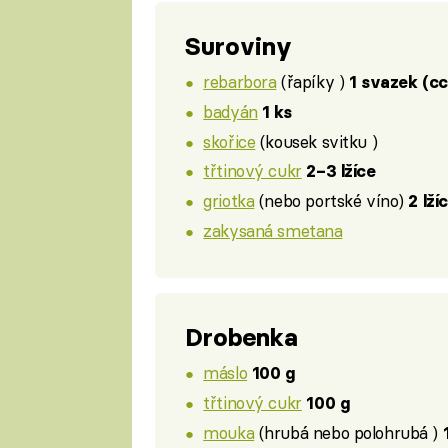
Suroviny
rebarbora
(řapíky )
1 svazek (cc
badyán
1 ks
skořice
(kousek svitku )
třtinový cukr
2–3 lžíce
griotka
(nebo portské víno)
2 lží
zakysaná smetana
Drobenka
máslo
100 g
třtinový cukr
100 g
mouka
(hrubá nebo polohrubá )