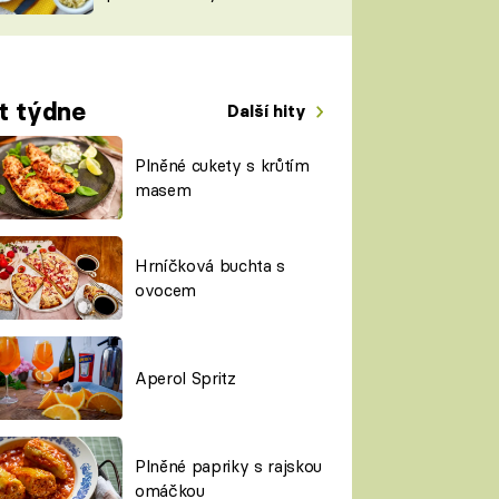
TORKY
ESH
t týdne
Další hity
Plněné cukety s krůtím
masem
Hrníčková buchta s
ovocem
Aperol Spritz
Plněné papriky s rajskou
omáčkou