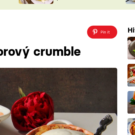
ŠÉFREDAK
VYCHYTÁVKY
SOUTĚŽ FR
NA NÁKUPECH
ČASOPIS
Hi
Pin it
orový crumble