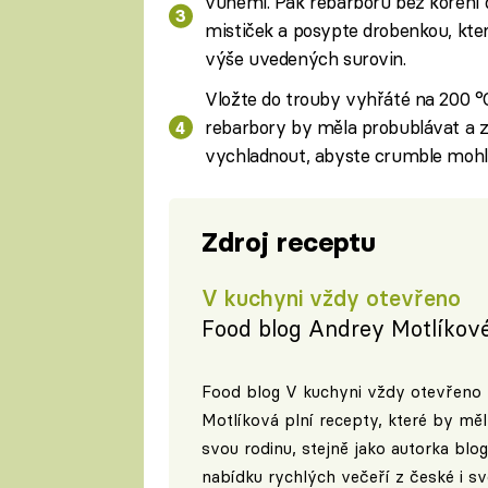
vůněmi. Pak rebarboru bez koření
mističek a posypte drobenkou, kte
výše uvedených surovin.
Vložte do trouby vyhřáté na 200 °C
rebarbory by měla probublávat a z
vychladnout, abyste crumble mohli
Zdroj receptu
V kuchyni vždy otevřeno
Food blog Andrey Motlíkov
Food blog V kuchyni vždy otevřeno 
Motlíková plní recepty, které by mě
svou rodinu, stejně jako autorka bl
nabídku rychlých večeří z české i sv