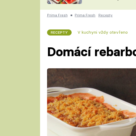
nepotřebujete troubu
ZDENĚK
ČESKO NA TALÍŘI
POHLREICH
Prima Fresh
■
Prima Fresh
Recepty
KAROLÍNA,
JAROSLAV SAPÍK
DOMÁCÍ
V kuchyni vždy otevřeno
RECEPTY
KUCHAŘKA
KAROLÍNA
KAMBERSKÁ
Domácí rebarb