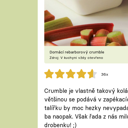
Domácí rebarborový crumble
Zdroj: V kuchyni vždy otevřeno
36x
Crumble je vlastně takový kol
většinou se podává v zapékací
talířku by moc hezky nevypadal
ba naopak. Však řada z nás mil
drobenku! ;)