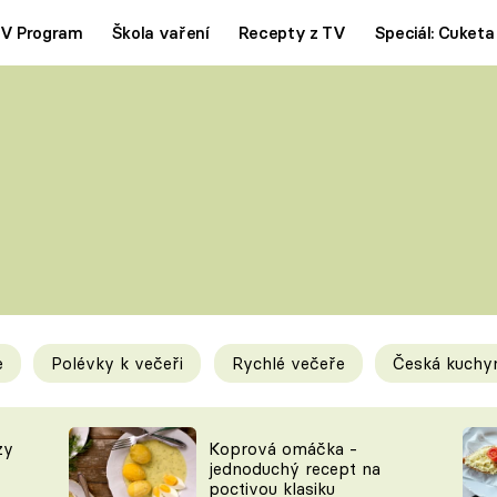
V Program
Škola vaření
Recepty z TV
Speciál: Cuketa
Polévky
Saláty
ČESKÁ KLASIKA
TĚSTOVIN
SILNÉ VÝVARY
SLADKÉ
KRÉMOVÉ
BEZMASÁ J
e
Polévky k večeři
Rychlé večeře
Česká kuchy
y
Tipy a triky
Novink
zy
Koprová omáčka -
jednoduchý recept na
poctivou klasiku
KAM ZA JÍDLEM
BLOG