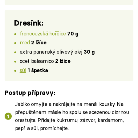
Dresink:
francouzská hořčice
70 g
med
2 lžíce
extra panenský olivový olej
30 g
ocet balsamico
2 lžíce
sůl
1 špetka
Postup přípravy:
Jablko omyjte a nakrájejte na menší kousky. Na
přepuštěném másle ho spolu se scezenou cizrnou
orestujte. Přidejte kukrumu, zázvor, kardamom,
pepř a sůl, promíchejte.