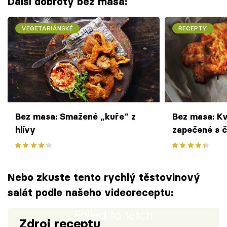
Další dobroty bez masa:
VEGETARIÁNSKÉ
RECEPTY
Bez masa: Smažené „kuře“ z
Bez masa: K
hlívy
zapečené s 
Nebo zkuste tento rychlý těstovinový
salát podle našeho videoreceptu:
Failed to fetch
Zdroj receptu