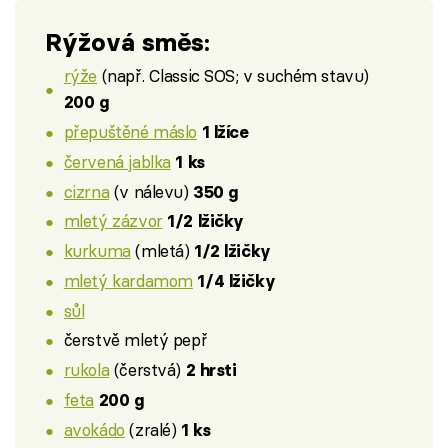
Rýžová směs:
rýže
(např. Classic SOS; v suchém stavu)
200 g
přepuštěné máslo
1 lžíce
červená jablka
1 ks
cizrna
(v nálevu)
350 g
mletý zázvor
1/2 lžičky
kurkuma
(mletá)
1/2 lžičky
mletý kardamom
1/4 lžičky
sůl
čerstvě mletý pepř
rukola
(čerstvá)
2 hrsti
feta
200 g
avokádo
(zralé)
1 ks