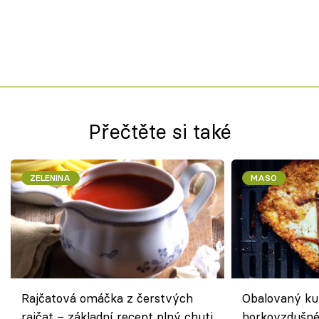
Přečtěte si také
ZELENINA
MASO
Rajčatová omáčka z čerstvých
Obalovaný kuř
rajčat – základní recept plný chuti
horkovzdušné 