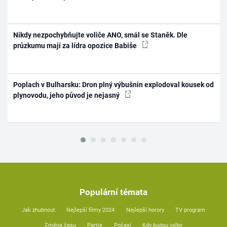
Nikdy nezpochybňujte voliče ANO, smál se Staněk. Dle
průzkumu mají za lídra opozice Babiše
Poplach v Bulharsku: Dron plný výbušnin explodoval kousek od
plynovodu, jeho původ je nejasný
Populární témata
Jak zhubnout
Nejlepší filmy 2024
Nejlepší horory
TV program
Změna času
Partie
Počasí
Kdy budou volby