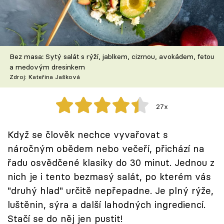
Škola vaření
Recepty z TV
Bez masa: Sytý salát s rýží, jablkem, cizrnou, avokádem, fetou
Speciál: Cuketa
a medovým dresinkem
Zdroj: Kateřina Jašková
Těhotnej kuchař
27x
Sledujte prima+
Když se člověk nechce vyvařovat s
Přihlášení
náročným obědem nebo večeří, přichází na
řadu osvědčené klasiky do 30 minut. Jednou z
nich je i tento bezmasý salát, po kterém vás
Sledujte nás
"druhý hlad" určitě nepřepadne. Je plný rýže,
luštěnin, sýra a další lahodných ingrediencí.
Stačí se do něj jen pustit!