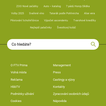
ZOO Nové začátky
Auto – katalog
7 pádů Honzy Dědka
Volby 2025
Svařené víno
Tatarák podle Pohlreicha
Aloe vera
Pěstování lichořeřišnice
Výpočet ascendentu
Tvarohové knedlíky
Nejlepší palačinky
Švestkový koláč
O FTV Prima
Management
Volná místa
Press
Reklama
Castingy a výzvy
HbbTV
Kontakty
Podmínky užívání
Zpracování osobních údajů
Cookies
Nápověda