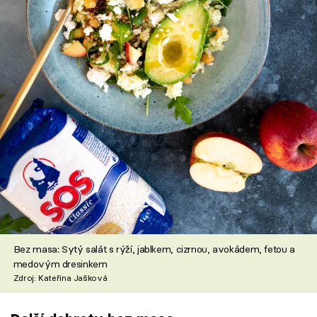
Bez masa: Sytý salát s rýží, jablkem, cizrnou, avokádem, fetou a
medovým dresinkem
Zdroj: Kateřina Jašková