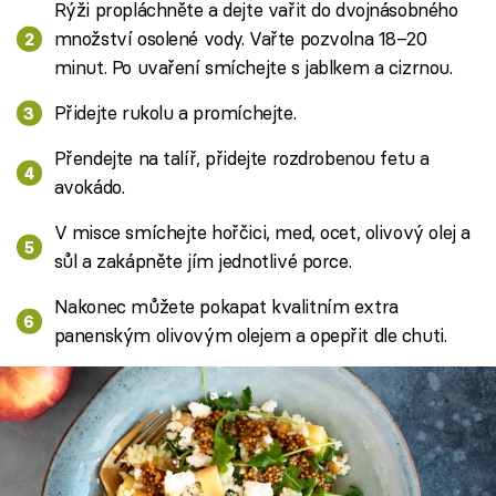
Rýži propláchněte a dejte vařit do dvojnásobného
množství osolené vody. Vařte pozvolna 18–20
minut. Po uvaření smíchejte s jablkem a cizrnou.
Přidejte rukolu a promíchejte.
Přendejte na talíř, přidejte rozdrobenou fetu a
avokádo.
V misce smíchejte hořčici, med, ocet, olivový olej a
sůl a zakápněte jím jednotlivé porce.
Nakonec můžete pokapat kvalitním extra
panenským olivovým olejem a opepřit dle chuti.