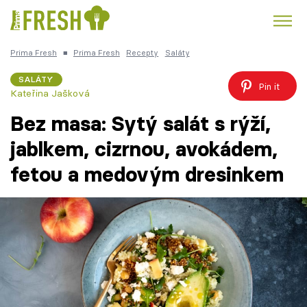
Prima Fresh
■
Prima Fresh
Recepty
Saláty
Kuře
Polévky k večeři
Rychlé večeře
Trendy:
SALÁTY
Pin it
Kateřina Jašková
Česká kuchyně
Čokoláda
Bez masa: Sytý salát s rýží,
jablkem, cizrnou, avokádem,
fetou a medovým dresinkem
Témata
Recepty
Články
TV Program