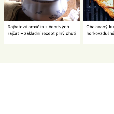
Rajčatová omáčka z čerstvých
Obalovaný kuř
rajčat – základní recept plný chuti
horkovzdušné 
novém pojetí
Olivera