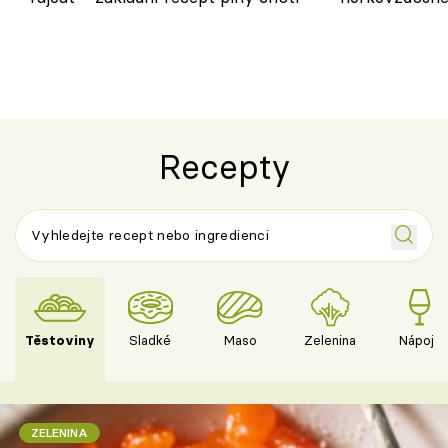
novém pojetí
Olivera
Recepty
Těstoviny
Sladké
Maso
Zelenina
Nápoje
ZELENINA