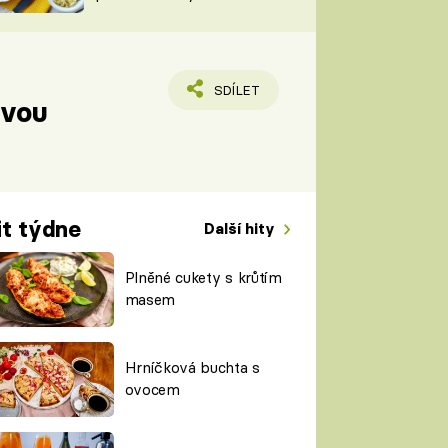
TORKY
ESH
SDÍLET
tvou
it týdne
Další hity
Plněné cukety s krůtím
masem
Hrníčková buchta s
ovocem