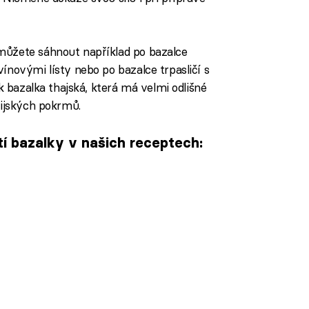
můžete sáhnout například po bazalce
ínovými lísty nebo po bazalce trpasličí s
k bazalka thajská, která má velmi odlišné
sijských pokrmů.
í bazalky v našich receptech: