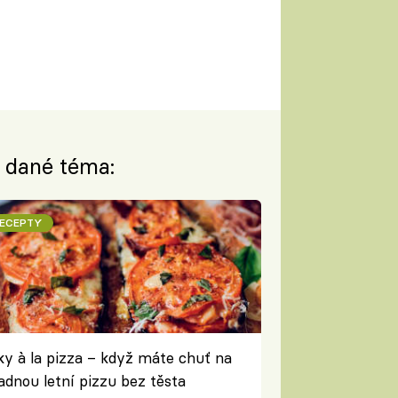
a dané téma:
ECEPTY
lky à la pizza – když máte chuť na
adnou letní pizzu bez těsta