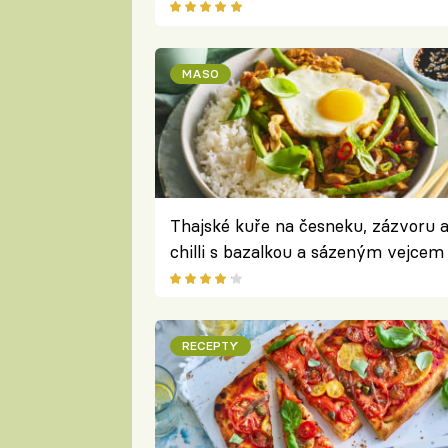
oběd s typicky českým sýrem
MASO
Thajské kuře na česneku, zázvoru 
chilli s bazalkou a sázeným vejcem
asijský stir-fry
RECEPTY