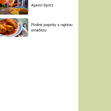
Aperol Spritz
Plněné papriky s rajskou
omáčkou