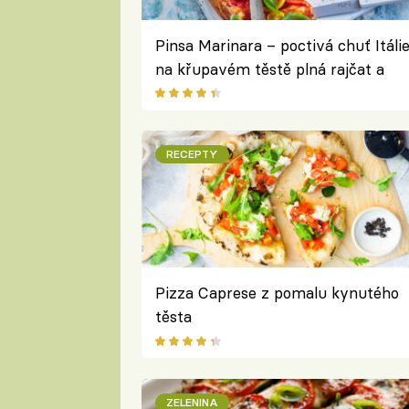
Pinsa Marinara – poctivá chuť Itáli
na křupavém těstě plná rajčat a
bylinek
RECEPTY
Pizza Caprese z pomalu kynutého
těsta
ZELENINA