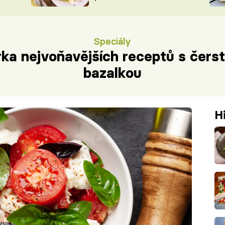
ŠÉFREDAK
VYCHYTÁVKY
SOUTĚŽ FR
NA NÁKUPECH
Speciály
ČASOPIS
rka nejvoňavějších receptů s čers
bazalkou
H