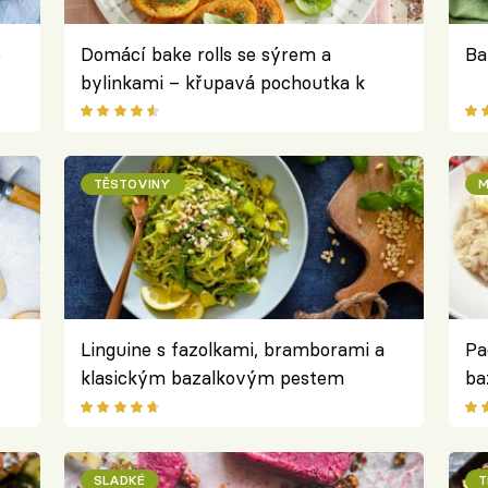
e
Domácí bake rolls se sýrem a
Ba
bylinkami – křupavá pochoutka k
salse i vínu
TĚSTOVINY
M
Linguine s fazolkami, bramborami a
Pa
klasickým bazalkovým pestem
ba
SLADKÉ
T