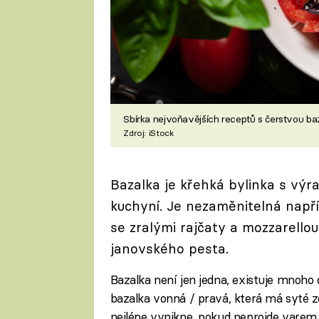
Sbírka nejvoňavějších receptů s čerstvou ba
Zdroj: iStock
Bazalka je křehká bylinka s výra
kuchyní. Je nezaměnitelná napří
se zralými rajčaty a mozzarellou
janovského pesta.
Bazalka není jen jedna, existuje mnoho d
bazalka vonná / pravá, která má syté zel
nejlépe vynikne, pokud neprojde varem.