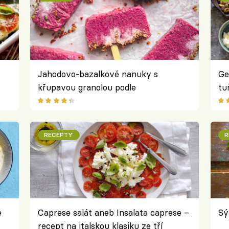
Jahodovo-bazalkové nanuky s
Ge
křupavou granolou podle
tu
Kardamommy
Qu
RECEPTY
R
e
Caprese salát aneb Insalata caprese –
Sý
recept na italskou klasiku ze tří