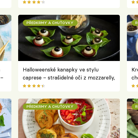
salátu
PŘEDKRMY A CHUŤOVKY
R
a
Halloweenské kanapky ve stylu
Kr
 –
caprese – strašidelné oči z mozzarelly,
ch
rajčat a oliv
ba
PŘEDKRMY A CHUŤOVKY
R