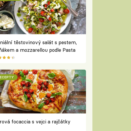
niální těstovinový salát s pestem,
ňákem a mozzarellou podle Pasta
een
ECEPTY
rová focaccia s vejci a rajčátky