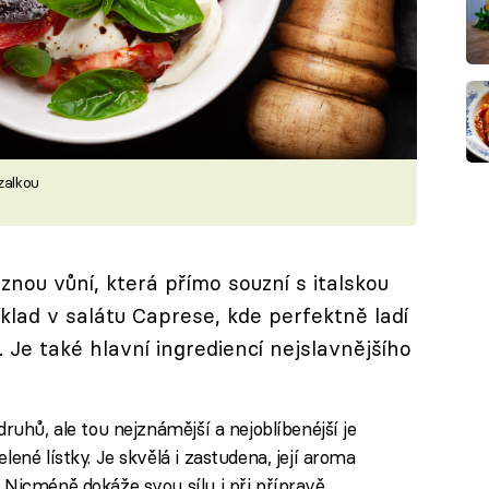
zalkou
znou vůní, která přímo souzní s italskou
klad v salátu Caprese, kde perfektně ladí
. Je také hlavní ingrediencí nejslavnějšího
ruhů, ale tou nejznámější a nejoblíbenéjší je
ené lístky. Je skvělá i zastudena, její aroma
 Nicméně dokáže svou sílu i při přípravě