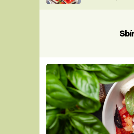
nepotřebujete troubu
ZDENĚK
ČESKO NA TALÍŘI
POHLREICH
KAROLÍNA,
JAROSLAV SAPÍK
DOMÁCÍ
Sbí
KUCHAŘKA
KAROLÍNA
KAMBERSKÁ