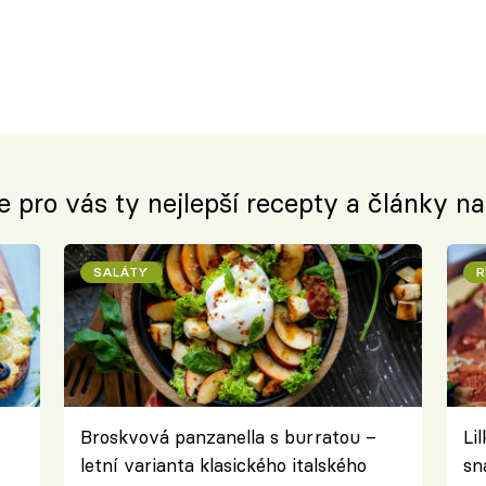
e pro vás ty nejlepší recepty a články n
SALÁTY
R
Broskvová panzanella s burratou –
Li
letní varianta klasického italského
sn