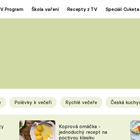
V Program
Škola vaření
Recepty z TV
Speciál: Cuketa
Polévky
Saláty
ČESKÁ KLASIKA
TĚSTOVIN
SILNÉ VÝVARY
SLADKÉ
KRÉMOVÉ
BEZMASÁ J
e
Polévky k večeři
Rychlé večeře
Česká kuchy
y
Tipy a triky
Novink
zy
Koprová omáčka -
jednoduchý recept na
poctivou klasiku
KAM ZA JÍDLEM
BLOG