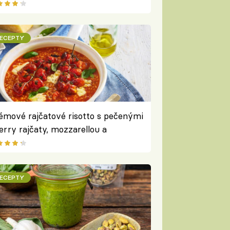
ECEPTY
émové rajčatové risotto s pečenými
erry rajčaty, mozzarellou a
zalkou
ECEPTY