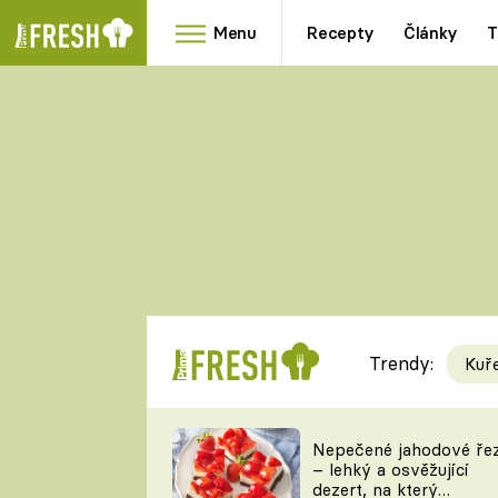
Menu
Recepty
Články
T
Oblíbené
Přílohy
recepty
HRANOLKY
HOUBY
KNEDLÍKY
DÝNĚ
KAŠE
RYCHLOVKY
Trendy:
Kuř
Populární
Videorecept
Nepečené jahodové ře
– lehký a osvěžující
kuchaři
dezert, na který
TEĎ VAŘÍ ŠÉF!