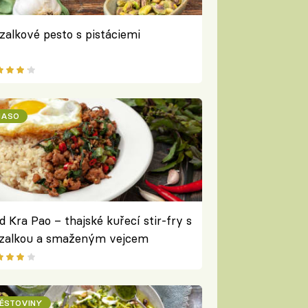
zalkové pesto s pistáciemi
ASO
d Kra Pao – thajské kuřecí stir-fry s
zalkou a smaženým vejcem
ĚSTOVINY