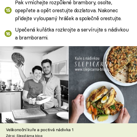
Pak vmíchejte rozpůlené brambory, osolte,
opepřete a opět orestujte dozlatova. Nakonec
přidejte vyloupaný hrášek a společně orestujte.
Upečená kuřátka rozkrojte a servírujte s nádivkou
a bramborami.
Velikonoční kuře a poctivá nádivka 1
Zdroj: Slepičárna blog