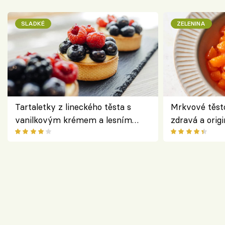
SLADKÉ
ZELENINA
Tartaletky z lineckého těsta s
Mrkvové těst
vanilkovým krémem a lesním
zdravá a origi
ovocem podle Bread Society
klasiky