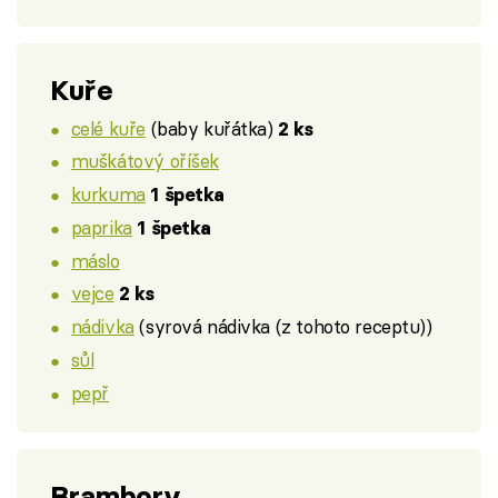
Kuře
celé kuře
(baby kuřátka)
2 ks
muškátový oříšek
kurkuma
1 špetka
paprika
1 špetka
máslo
vejce
2 ks
nádivka
(syrová nádivka (z tohoto receptu))
sůl
pepř
Brambory