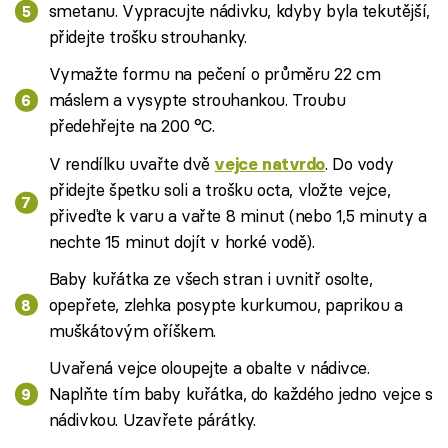
smetanu. Vypracujte nádivku, kdyby byla tekutější,
přidejte trošku strouhanky.
Vymažte formu na pečení o průměru 22 cm
máslem a vysypte strouhankou. Troubu
předehřejte na 200 °C.
V rendílku uvařte dvě
. Do vody
vejce natvrdo
přidejte špetku soli a trošku octa, vložte vejce,
přiveďte k varu a vařte 8 minut (nebo 1,5 minuty a
nechte 15 minut dojít v horké vodě).
Baby kuřátka ze všech stran i uvnitř osolte,
opepřete, zlehka posypte kurkumou, paprikou a
muškátovým oříškem.
Uvařená vejce oloupejte a obalte v nádivce.
Naplňte tím baby kuřátka, do každého jedno vejce s
nádivkou. Uzavřete párátky.