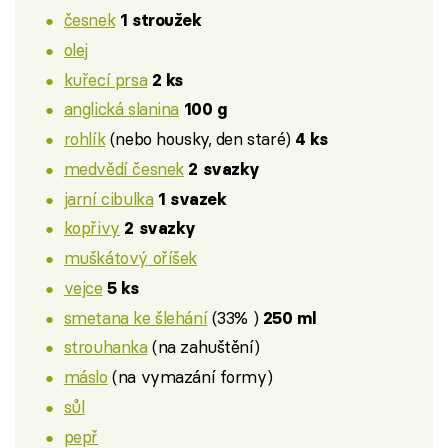
česnek
1 stroužek
olej
kuřecí prsa
2 ks
anglická slanina
100 g
rohlík
(nebo housky, den staré)
4 ks
medvědí česnek
2 svazky
jarní cibulka
1 svazek
kopřivy
2 svazky
muškátový oříšek
vejce
5 ks
smetana ke šlehání
(33% )
250 ml
strouhanka
(na zahuštění)
máslo
(na vymazání formy)
sůl
pepř