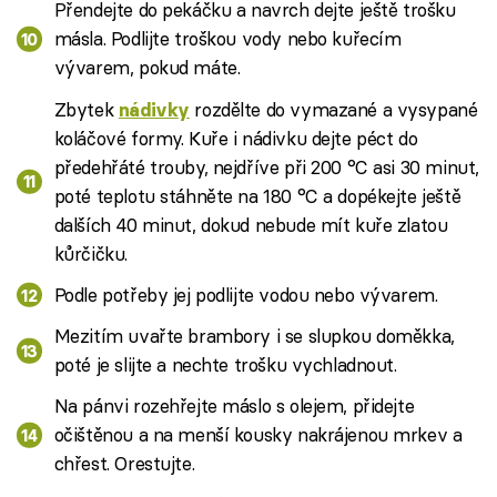
Přendejte do pekáčku a navrch dejte ještě trošku
másla. Podlijte troškou vody nebo kuřecím
vývarem, pokud máte.
Zbytek
rozdělte do vymazané a vysypané
nádivky
koláčové formy. Kuře i nádivku dejte péct do
předehřáté trouby, nejdříve při 200 °C asi 30 minut,
poté teplotu stáhněte na 180 °C a dopékejte ještě
dalších 40 minut, dokud nebude mít kuře zlatou
kůrčičku.
Podle potřeby jej podlijte vodou nebo vývarem.
Mezitím uvařte brambory i se slupkou doměkka,
poté je slijte a nechte trošku vychladnout.
Na pánvi rozehřejte máslo s olejem, přidejte
očištěnou a na menší kousky nakrájenou mrkev a
chřest. Orestujte.