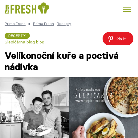
Prima Fresh
■
Prima Fresh
Recepty
Kuře
Polévky k večeři
Rychlé večeře
Trendy:
RECEPTY
Pin it
Slepičárna blog blog
Česká kuchyně
Čokoláda
Velikonoční kuře a poctivá
nádivka
Témata
Recepty
Články
TV Program