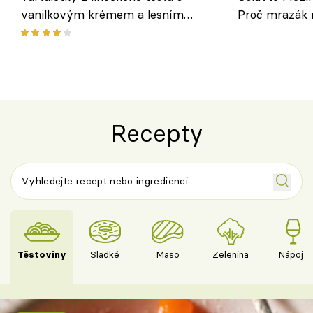
vanilkovým krémem a lesním
Proč mrazák n
ovocem podle Bread Society
horku vsadit 
Recepty
Těstoviny
Sladké
Maso
Zelenina
Nápoje