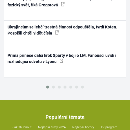
fyzický svět, říká Gregorová
Ukrajincům se lehčí trestná činnost odpouštěla, tvrdí Koten.
Pospíšil chtěl vidět čísla
Prima přinese další krok Sparty v boji o LM. Fanoušci uvidí i
rozhodující odvetu v Lyonu
Populární témata
Jak zhubnout
Nejlepší filmy 2024
Nejlepší horory
TV program