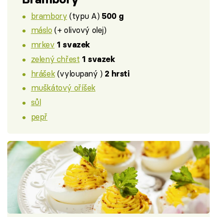
brambory
(typu A)
500 g
máslo
(+ olivový olej)
mrkev
1 svazek
zelený chřest
1 svazek
hrášek
(vyloupaný )
2 hrsti
muškátový oříšek
sůl
pepř