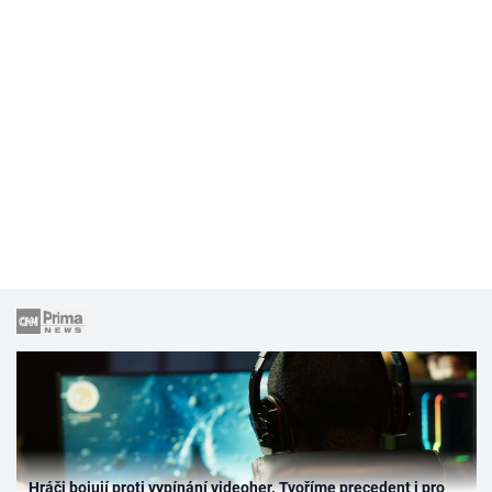
Hráči bojují proti vypínání videoher. Tvoříme precedent i pro