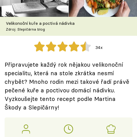
Škola vaření
Recepty z TV
Velikonoční kuře a poctivá nádivka
Zdroj: Slepičárna blog
Speciál: Cuketa
34x
Těhotnej kuchař
Připravujete každý rok nějakou velikonoční
Sledujte prima+
specialitu, která na stole zkrátka nesmí
chybět? Mnoho rodin mezi takové řadí právě
Přihlášení
pečené kuře a poctivou domácí nádivku.
Vyzkoušejte tento recept podle Martina
Škody a Slepičárny!
Sledujte nás