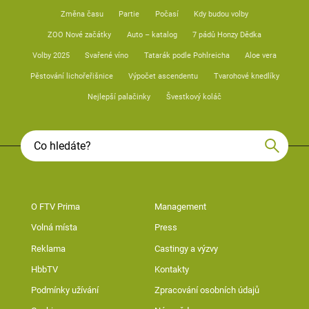
Změna času
Partie
Počasí
Kdy budou volby
ZOO Nové začátky
Auto – katalog
7 pádů Honzy Dědka
Volby 2025
Svařené víno
Tatarák podle Pohlreicha
Aloe vera
Pěstování lichořeřišnice
Výpočet ascendentu
Tvarohové knedlíky
Nejlepší palačinky
Švestkový koláč
O FTV Prima
Management
Volná místa
Press
Reklama
Castingy a výzvy
HbbTV
Kontakty
Podmínky užívání
Zpracování osobních údajů