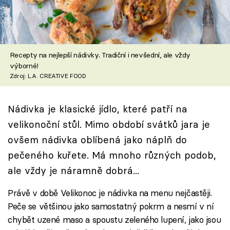
Škola vaření
Recepty z TV
Recepty na nejlepší nádivky. Tradiční i nevšední, ale vždy
Speciál: Cuketa
výborné!
Zdroj: L.A. CREATIVE FOOD
Těhotnej kuchař
Nádivka je klasické jídlo, které patří na
Sledujte prima+
velikonoční stůl. Mimo období svátků jara je
ovšem nádivka oblíbená jako náplň do
Přihlášení
pečeného kuřete. Má mnoho různých podob,
ale vždy je náramně dobrá...
Sledujte nás
Právě v době Velikonoc je nádivka na menu nejčastěji.
Peče se většinou jako samostatný pokrm a nesmí v ní
chybět uzené maso a spoustu zeleného lupení, jako jsou