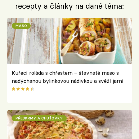
recepty a články na dané téma:
MASO
Kuřecí roláda s chřestem – šťavnaté maso s
nadýchanou bylinkovou nádivkou a svěží jarní
chutí
PŘEDKRMY A CHUŤOVKY