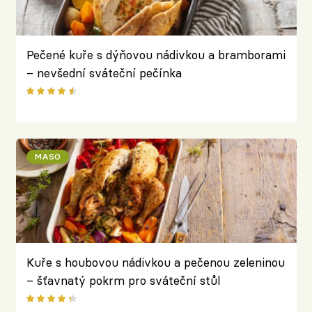
Pečené kuře s dýňovou nádivkou a bramborami
– nevšední sváteční pečínka
MASO
Kuře s houbovou nádivkou a pečenou zeleninou
– šťavnatý pokrm pro sváteční stůl