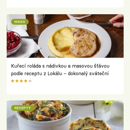
MASO
Kuřecí roláda s nádivkou a masovou šťávou
podle receptu z Lokálu – dokonalý sváteční
oběd
RECEPTY