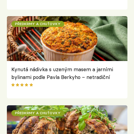
PŘEDKRMY A CHUŤOVKY
Kynutá nádivka s uzeným masem a jarními
bylinami podle Pavla Berkyho – netradiční
provedení s nadýchaným výsledkem
PŘEDKRMY A CHUŤOVKY