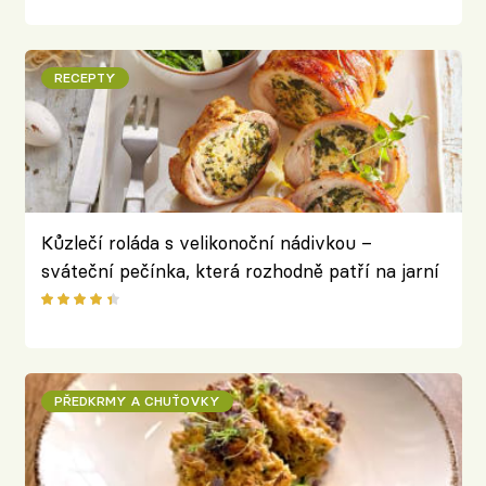
RECEPTY
Kůzlečí roláda s velikonoční nádivkou –
sváteční pečínka, která rozhodně patří na jarní
stůl
PŘEDKRMY A CHUŤOVKY