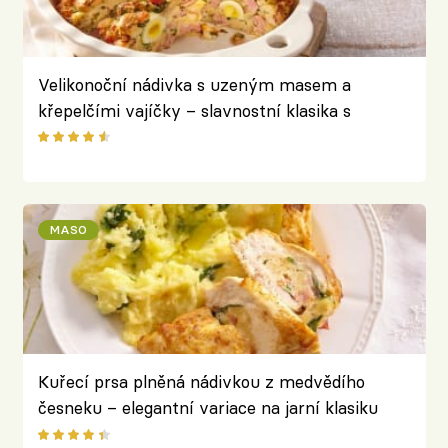
Velikonoční nádivka s uzeným masem a
křepelčími vajíčky – slavnostní klasika s
překvapením uvnitř
MASO
Kuřecí prsa plněná nádivkou z medvědího
česneku – elegantní variace na jarní klasiku