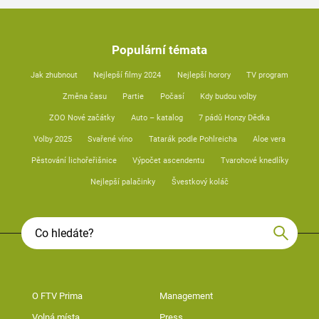
Populární témata
Jak zhubnout
Nejlepší filmy 2024
Nejlepší horory
TV program
Změna času
Partie
Počasí
Kdy budou volby
ZOO Nové začátky
Auto – katalog
7 pádů Honzy Dědka
Volby 2025
Svařené víno
Tatarák podle Pohlreicha
Aloe vera
Pěstování lichořeřišnice
Výpočet ascendentu
Tvarohové knedlíky
Nejlepší palačinky
Švestkový koláč
O FTV Prima
Management
Volná místa
Press