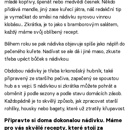
mladé kopřivy, špenát nebo medvědí česnek. Někdo
přidává mandle, jiný zase kuřecí játra, náš redakční tip
je vymačkat do směsi na nádivku syrovou vinnou
klobásu... Zkrátka, je to jako s bramborovým salátem,
každý máme svůj oblíbený recept.
Během roku se pak nádivka objevuje spíše jako náplň do
pečeného kuřete. Nadívat se ale dá i jiné maso, zkuste
třeba upéct bůček s nádivkou.
Obdobou nádivky je třeba krkonošský hubník, také
připravený ze staršího pečiva, zapečený se spoustou
hub a s vejci. S nádivkou si zkrátka můžete pohrát a
obměnit ji podle sezony a podle stavu domácích zásob.
Každopádně je to skvělý způsob, jak zpracovat starší
rohlíky, housky nebo bagety, které už ztratily křupavost.
Připravte si doma dokonalou nádivku. Máme
pro vás skvělé recepty, které stojí za