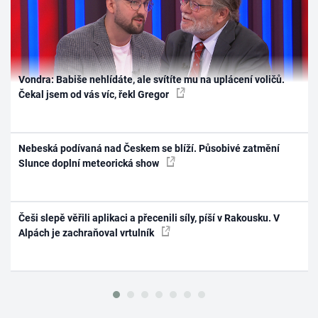
Vondra: Babiše nehlídáte, ale svítíte mu na uplácení voličů.
Čekal jsem od vás víc, řekl Gregor
Nebeská podívaná nad Českem se blíží. Působivé zatmění
Slunce doplní meteorická show
Češi slepě věřili aplikaci a přecenili síly, píší v Rakousku. V
Alpách je zachraňoval vrtulník