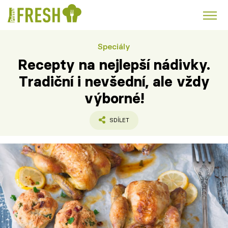
Speciály
Kuře
Polévky k večeři
Rychlé večeře
Trendy:
Recepty na nejlepší nádivky.
Česká kuchyně
Čokoláda
Tradiční i nevšední, ale vždy
výborné!
SDÍLET
Témata
Recepty
Články
TV Program