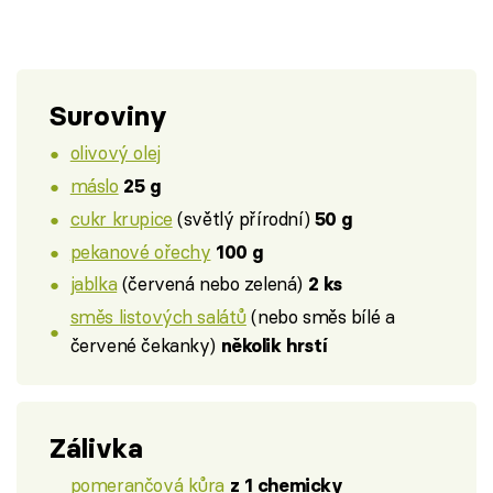
Suroviny
olivový olej
máslo
25 g
cukr krupice
(světlý přírodní)
50 g
pekanové ořechy
100 g
jablka
(červená nebo zelená)
2 ks
směs listových salátů
(nebo směs bílé a
červené čekanky)
několik hrstí
Zálivka
pomerančová kůra
z 1 chemicky