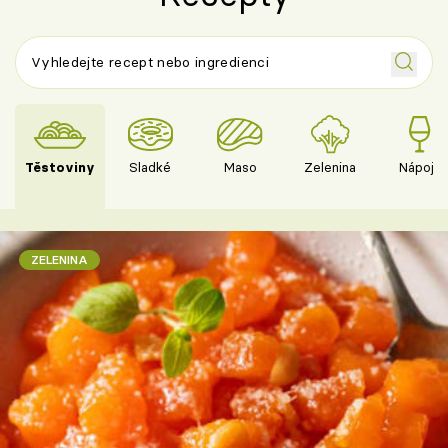
Těstoviny
Sladké
Maso
Zelenina
Nápoje
ZELENINA