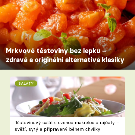
Mrkvové těstoviny bez lepku –
zdravá a originální alternativa klasiky
SALÁTY
Těstovinový salát s uzenou makrelou a rajčaty –
svěží, sytý a připravený během chvilky