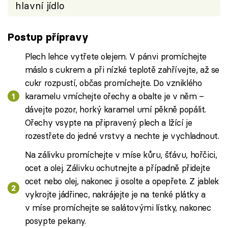
hlavní jídlo
Postup přípravy
Plech lehce vytřete olejem. V pánvi promíchejte
máslo s cukrem a při nízké teplotě zahřívejte, až se
cukr rozpustí, občas promíchejte. Do vzniklého
karamelu vmíchejte ořechy a obalte je v něm –
dávejte pozor, horký karamel umí pěkně popálit.
Ořechy vsypte na připravený plech a lžící je
rozestřete do jedné vrstvy a nechte je vychladnout.
Na zálivku promíchejte v míse kůru, šťávu, hořčici,
ocet a olej. Zálivku ochutnejte a případně přidejte
ocet nebo olej, nakonec ji osolte a opepřete. Z jablek
vykrojte jádřinec, nakrájejte je na tenké plátky a
v míse promíchejte se salátovými lístky, nakonec
posypte pekany.