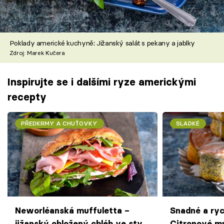
Poklady americké kuchyně: Jižanský salát s pekany a jablky
Zdroj: Marek Kučera
Inspirujte se i dalšími ryze americkými
recepty
PŘEDKRMY A CHUŤOVKY
SLADKÉ
Neworléanská muffuletta –
Snadné a ryc
jižanský obložený chléb ve stylu
Citronové m