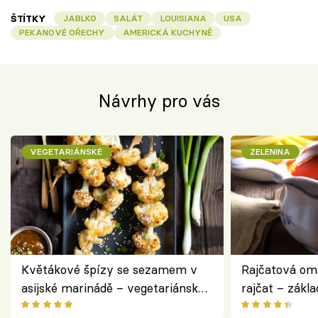
ŠTÍTKY
JABLKO
SALÁT
LOUISIANA
USA
PEKANOVÉ OŘECHY
AMERICKÁ KUCHYNĚ
Návrhy pro vás
VEGETARIÁNSKÉ
ZELENINA
Květákové špízy se sezamem v
Rajčatová om
asijské marinádě – vegetariánská
rajčat – zákla
chuťovka z grilu