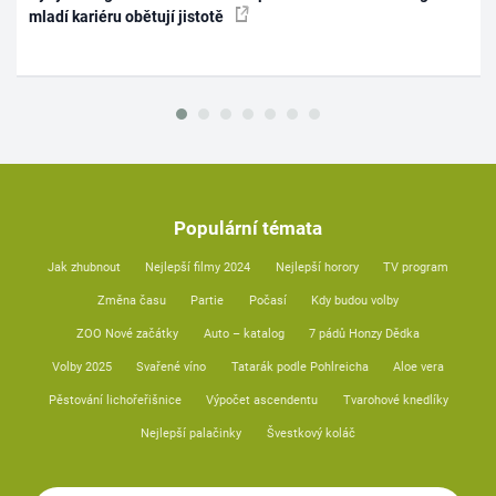
mladí kariéru obětují jistotě
Populární témata
Jak zhubnout
Nejlepší filmy 2024
Nejlepší horory
TV program
Změna času
Partie
Počasí
Kdy budou volby
ZOO Nové začátky
Auto – katalog
7 pádů Honzy Dědka
Volby 2025
Svařené víno
Tatarák podle Pohlreicha
Aloe vera
Pěstování lichořeřišnice
Výpočet ascendentu
Tvarohové knedlíky
Nejlepší palačinky
Švestkový koláč