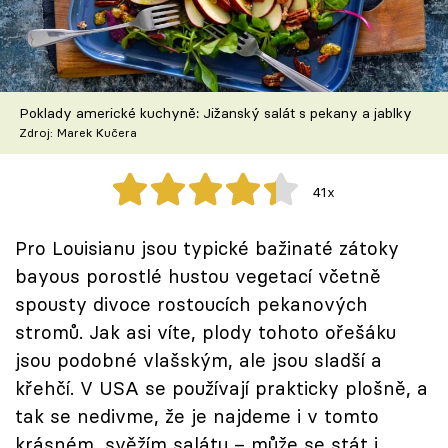
Škola vaření
Recepty z TV
Poklady americké kuchyně: Jižanský salát s pekany a jablky
Speciál: Cuketa
Zdroj: Marek Kučera
Těhotnej kuchař
41x
Sledujte prima+
Pro Louisianu jsou typické bažinaté zátoky
bayous porostlé hustou vegetací včetně
Přihlášení
spousty divoce rostoucích pekanových
stromů. Jak asi víte, plody tohoto ořešáku
Sledujte nás
jsou podobné vlašským, ale jsou sladší a
křehčí. V USA se používají prakticky plošně, a
tak se nedivme, že je najdeme i v tomto
krásném, svěžím salátu – může se stát i