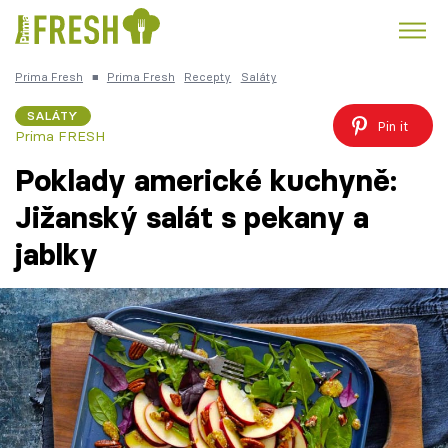
Prima Fresh
■
Prima Fresh
Recepty
Saláty
Kuře
Polévky k večeři
Rychlé večeře
Trendy:
SALÁTY
Pin it
Prima FRESH
Česká kuchyně
Čokoláda
Poklady americké kuchyně:
Jižanský salát s pekany a
jablky
Témata
Recepty
Články
TV Program