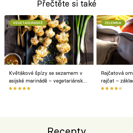
Přečtěte si také
VEGETARIÁNSKÉ
ZELENINA
Květákové špízy se sezamem v
Rajčatová om
asijské marinádě – vegetariánská
rajčat – zákla
chuťovka z grilu
Recepty