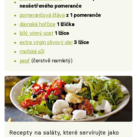
neošetřeného pomeranče
pomerančová šťáva
z 1 pomeranče
dijonská hořčice
1 lžička
bílý vinný ocet
1 lžíce
extra virgin olivový olej
3 lžíce
mořská sůl
pepř
(čerstvě namletý)
Recepty na saláty, které servírujte jako