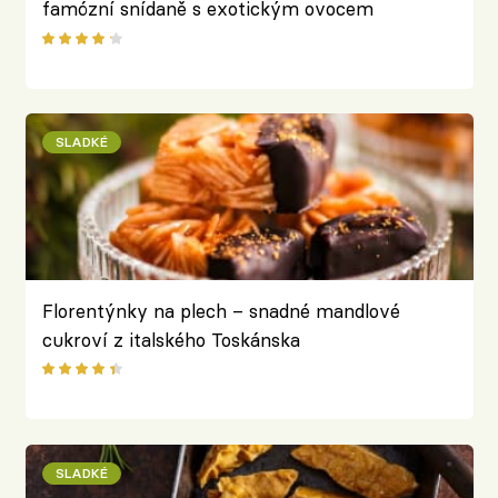
famózní snídaně s exotickým ovocem
SLADKÉ
Florentýnky na plech – snadné mandlové
cukroví z italského Toskánska
SLADKÉ