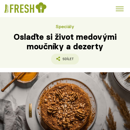
Speciály
Kuře
Polévky k večeři
Rychlé večeře
Trendy:
Oslaďte si život medovými
Česká kuchyně
Čokoláda
moučníky a dezerty
SDÍLET
Témata
Recepty
Články
TV Program