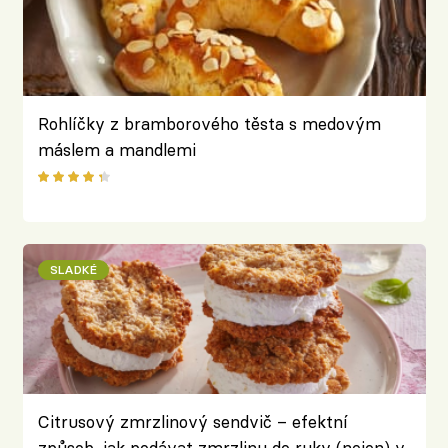
Rohlíčky z bramborového těsta s medovým
máslem a mandlemi
SLADKÉ
Citrusový zmrzlinový sendvič – efektní
způsob, jak podávat zmrzlinu do ruky (nejen) v