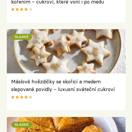
kořením – cukroví, které voní i po medu
SLADKÉ
Máslové hvězdičky se skořicí a medem
slepované povidly – luxusní sváteční cukroví
SLADKÉ