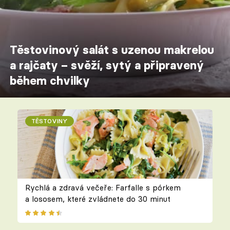
Těstovinový salát s uzenou makrelou
a rajčaty – svěží, sytý a připravený
během chvilky
TĚSTOVINY
Rychlá a zdravá večeře: Farfalle s pórkem
a lososem, které zvládnete do 30 minut