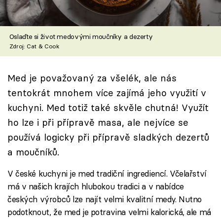
Škola vaření
Recepty z TV
Oslaďte si život medovými moučníky a dezerty
Zdroj: Cat & Cook
Speciál: Cuketa
Med je považovaný za všelék, ale nás
Těhotnej kuchař
tentokrát mnohem více zajímá jeho využití v
Sledujte prima+
kuchyni. Med totiž také skvěle chutná! Využít
ho lze i při přípravě masa, ale nejvíce se
Přihlášení
používá logicky při přípravě sladkých dezertů
a moučníků.
V české kuchyni je med tradiční ingrediencí. Včelařství
Sledujte nás
má v našich krajích hlubokou tradici a v nabídce
českých výrobců lze najít velmi kvalitní medy. Nutno
podotknout, že med je potravina velmi kalorická, ale má