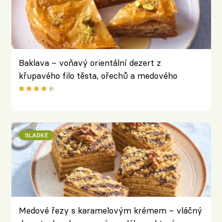
Baklava – voňavý orientální dezert z
křupavého filo těsta, ořechů a medového
sirupu
SLADKÉ
Medové řezy s karamelovým krémem – vláčný