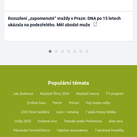
Rozuzlení „zapomenuté“ vraždy v Praze: DNA po 15 letech
ukázala na podezřelého. Měl ubodat muže
Populární témata
Jak zhubnout
Nejlepší filmy 2024
Nejlepší horory
TV program
Změna času
Partie
Počasí
Kdy budou volby
ZOO Nové začátky
Auto – katalog
7 pádů Honzy Dědka
Volby 2025
Svařené víno
Tatarák podle Pohlreicha
Aloe vera
Pěstování lichořeřišnice
Výpočet ascendentu
Tvarohové knedlíky