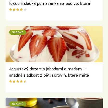
luxusní sladká pomazánka na pečivo, která
promění obyčejný toast v dezert
SLADKÉ
Jogurtový dezert s jahodami a medem –
snadná sladkost z pěti surovin, které máte
doma
SLADKÉ