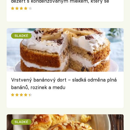
dezert s kondenzovaným mlékem, který se
rozplývá na jazyku
SLADKÉ
Vrstvený banánový dort – sladká odměna plná
banánů, rozinek a medu
SLADKÉ