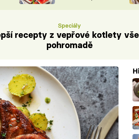
nepotřebujete troubu
ŠÉFREDAK
VYCHYTÁVKY
SOUTĚŽ FR
NA NÁKUPECH
Speciály
ČASOPIS
epší recepty z vepřové kotlety vš
pohromadě
H