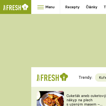
Menu
Recepty
Články
T
Oblíbené
Přílohy
recepty
HRANOLKY
HOUBY
KNEDLÍKY
DÝNĚ
KAŠE
RYCHLOVKY
Trendy:
Kuř
Populární
Videorecept
Cukeťák aneb cuketový
nákyp na plech
kuchaři
s uzeným masem –
TEĎ VAŘÍ ŠÉF!