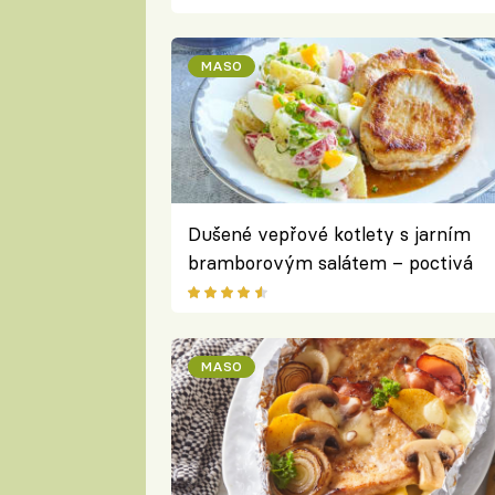
MASO
Dušené vepřové kotlety s jarním
bramborovým salátem – poctivá
klasika v lehčí, svěží podobě
MASO