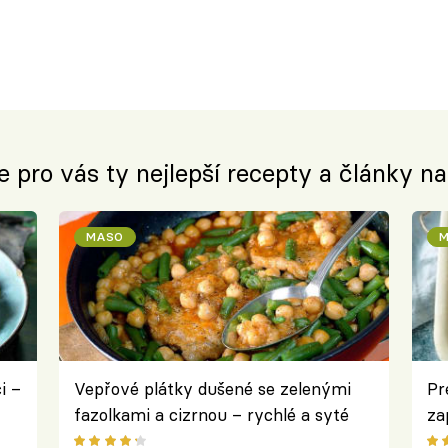
e pro vás ty nejlepší recepty a články n
MASO
M
i –
Vepřové plátky dušené se zelenými
Pr
fazolkami a cizrnou – rychlé a syté
za
jídlo z jedné pánve
zá