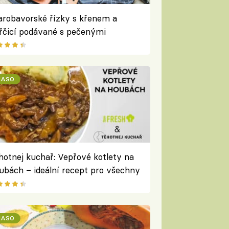
arobavorské řízky s křenem a
řčicí podávané s pečenými
amborami a cibulí
ASO
hotnej kuchař: Vepřové kotlety na
ubách – ideální recept pro všechny
ské houbaře
ASO