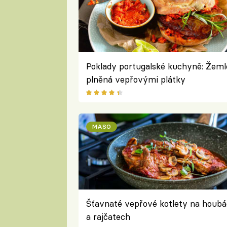
Poklady portugalské kuchyně: Žeml
plněná vepřovými plátky
MASO
Šťavnaté vepřové kotlety na houb
a rajčatech