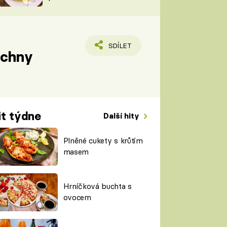
TORKY
ESH
SDÍLET
echny
it týdne
Další hity
Plněné cukety s krůtím
masem
Hrníčková buchta s
ovocem