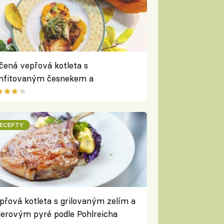
čená vepřová kotleta s
nfitovaným česnekem a
ouchanou dýní s bramborem podle
dka Davida
ECEPTY
přová kotleta s grilovaným zelím a
lerovým pyré podle Pohlreicha