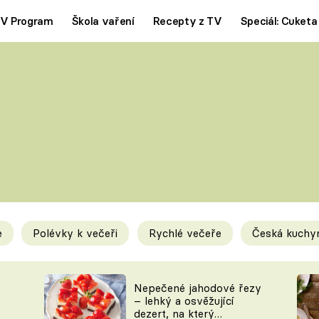
V Program
Škola vaření
Recepty z TV
Speciál: Cuketa
Polévky
Saláty
ČESKÁ KLASIKA
TĚSTOVIN
SILNÉ VÝVARY
SLADKÉ
KRÉMOVÉ
BEZMASÁ J
e
Polévky k večeři
Rychlé večeře
Česká kuchy
y
Tipy a triky
Novink
Nepečené jahodové řezy
– lehký a osvěžující
dezert, na který
KAM ZA JÍDLEM
BLOG