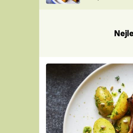
skvělý způsob, jak
ZDENĚK
zpracovat přerostlé
ČESKO NA TALÍŘI
cukety
POHLREICH
KAROLÍNA,
JAROSLAV SAPÍK
DOMÁCÍ
Nejl
KUCHAŘKA
KAROLÍNA
KAMBERSKÁ