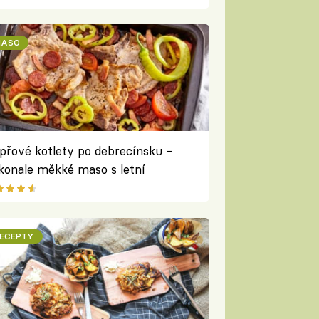
ustou
ASO
přové kotlety po debrecínsku –
konale měkké maso s letní
leninou a paprikovou klobásou
ECEPTY