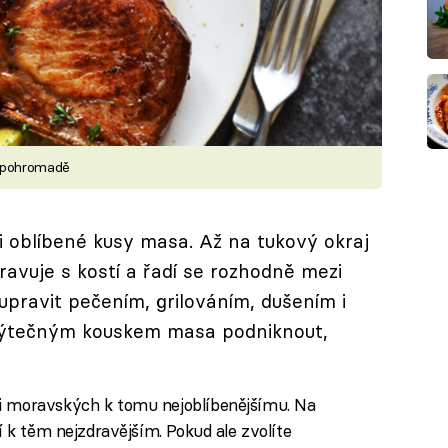
y pohromadě
i oblíbené kusy masa. Až na tukový okraj
pravuje s kostí a řadí se rozhodně mezi
 upravit pečením, grilováním, dušením i
výtečným kouskem masa podniknout,
i moravských k tomu nejoblíbenějšímu. Na
í k těm nejzdravějším. Pokud ale zvolíte