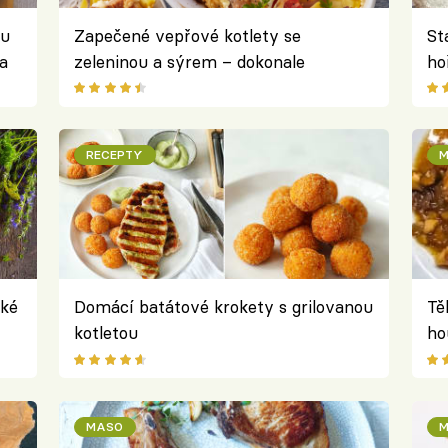
lu
Zapečené vepřové kotlety se
St
a
zeleninou a sýrem – dokonale
ho
propojené chutě z jednoho pekáčku
br
RECEPTY
M
ské
Domácí batátové krokety s grilovanou
Tě
kotletou
ho
če
MASO
M