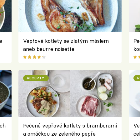
e
Vepřové kotlety se zlatým máslem
Pe
aneb beurre noisette
ko
šť
Ra
RECEPTY
R
ách
Pečené vepřové kotlety s bramborami
Ve
a omáčkou ze zeleného pepře
ce