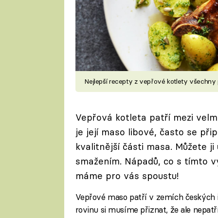
Nejlepší recepty z vepřové kotlety všechn
Vepřová kotleta patří mezi velm
je její maso libové, často se při
kvalitnější části masa. Můžete ji
smažením. Nápadů, co s tímto 
máme pro vás spoustu!
Vepřové maso patří v zemích českých 
rovinu si musíme přiznat, že ale nepatř