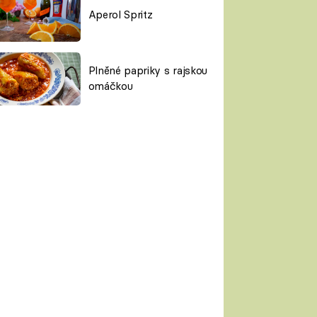
Aperol Spritz
Plněné papriky s rajskou
omáčkou