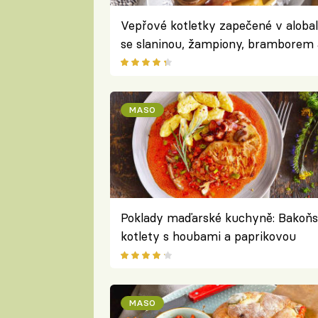
Vepřové kotletky zapečené v aloba
se slaninou, žampiony, bramborem 
sýrem
MASO
Poklady maďarské kuchyně: Bakoň
kotlety s houbami a paprikovou
omáčkou podávané s nočky
MASO