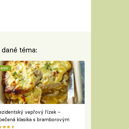
a dané téma:
ASO
ezidentský vepřový řízek –
pečená klasika s bramborovým
kladem a krémovou sýrovou