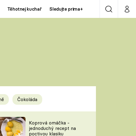
Těhotnej kuchař
Sledujte prima+
Vyhledávání
Můj p
Prima+
Y
CNN Prima NEWS
Prima ZOOM
ÍDLA
Prima LIVING
Prima Ženy
ně
Čokoláda
Prima LAJK
y
Koprová omáčka -
jednoduchý recept na
Sledujte nás
poctivou klasiku