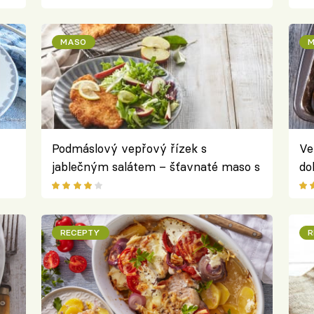
kr
MASO
M
Podmáslový vepřový řízek s
Ve
jablečným salátem – šťavnaté maso s
do
osvěžující přílohou
ze
RECEPTY
R