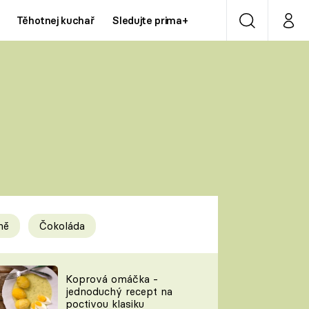
Těhotnej kuchař
Sledujte prima+
Vyhledávání
Můj p
Prima+
Y
CNN Prima NEWS
Prima ZOOM
ÍDLA
Prima LIVING
Prima Ženy
ně
Čokoláda
Prima LAJK
y
Koprová omáčka -
jednoduchý recept na
Sledujte nás
poctivou klasiku