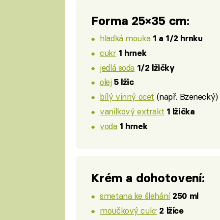
Forma 25×35 cm:
hladká mouka
1 a 1/2 hrnku
cukr
1 hrnek
jedlá soda
1/2 lžičky
olej
5 lžic
bílý vinný ocet
(např. Bzenecký
vanilkový extrakt
1 lžička
voda
1 hrnek
Krém a dohotovení:
smetana ke šlehání
250 ml
moučkový cukr
2 lžíce