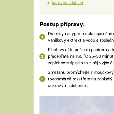
barevné zdobení
Postup přípravy:
Do mísy nasypte mouku společně s c
vanilkový extrakt a vodu a společně
Plech vyložte pečicím papírem a těs
předehřáté na 180 °C 25–30 minut,
zapíchnete špejli a ta z něj vyjde či
Smetanu promíchejte s moučkovým
rovnoměrně rozetřete na zchladl
cukrovým zdobením.