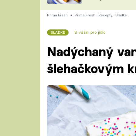
skvělý způsob, jak
ZDENĚK
zpracovat přerostlé
ČESKO NA TALÍŘI
cukety
POHLREICH
Prima Fresh
■
Prima Fresh
Recepty
Sladké
KAROLÍNA,
JAROSLAV SAPÍK
DOMÁCÍ
S vášní pro jídlo
SLADKÉ
KUCHAŘKA
KAROLÍNA
KAMBERSKÁ
Nadýchaný vani
šlehačkovým 