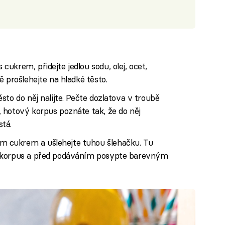
ukrem, přidejte jedlou sodu, olej, ocet,
 prošlehejte na hladké těsto.
to do něj nalijte. Pečte dozlatova v troubě
 hotový korpus poznáte tak, že do něj
stá.
 cukrem a ušlehejte tuhou šlehačku. Tu
ý korpus a před podáváním posypte barevným