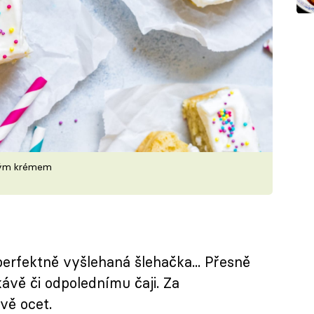
vým krémem
erfektně vyšlehaná šlehačka... Přesně
ávě či odpolednímu čaji. Za
vě ocet.