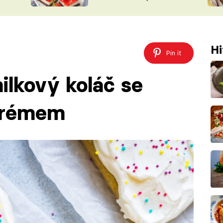
nepotřebujete troubu
ŠÉFREDAK
VYCHYTÁVKY
SOUTĚŽ FR
NA NÁKUPECH
ČASOPIS
Hi
Pin it
lkový koláč se
krémem