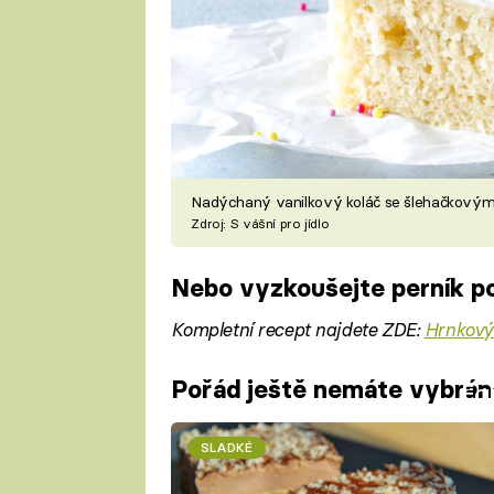
Nadýchaný vanilkový koláč se šlehačkov
Zdroj: S vášní pro jídlo
Nebo vyzkoušejte perník po
Kompletní recept najdete ZDE:
Hrnkový
Pořád ještě nemáte vybrán
Fa
SLADKÉ