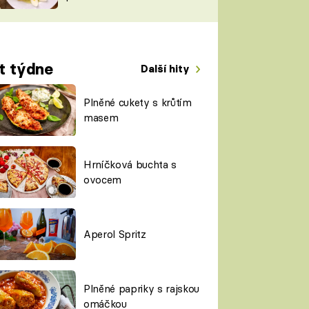
TORKY
ESH
t týdne
Další hity
Plněné cukety s krůtím
masem
Hrníčková buchta s
ovocem
Aperol Spritz
Plněné papriky s rajskou
omáčkou