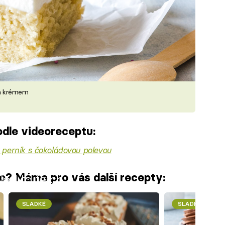
ým krémem
dle videoreceptu:
 perník s čokoládovou polevou
o? Máme pro vás další recepty:
iled to fetch
SLADKÉ
SLADKÉ