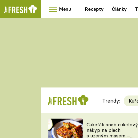
Menu
Recepty
Články
T
Oblíbené
Přílohy
recepty
HRANOLKY
HOUBY
KNEDLÍKY
DÝNĚ
KAŠE
RYCHLOVKY
Trendy:
Kuř
Populární
Videorecept
Cukeťák aneb cuketový
nákyp na plech
kuchaři
s uzeným masem –
TEĎ VAŘÍ ŠÉF!