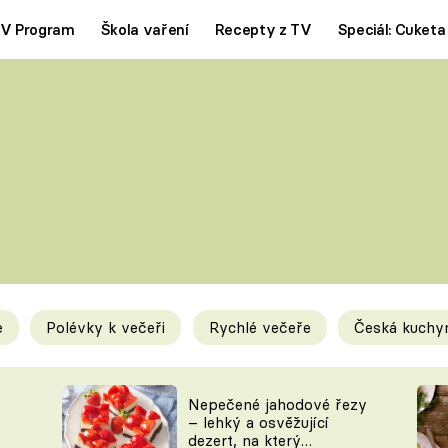
V Program
Škola vaření
Recepty z TV
Speciál: Cuketa
Polévky
Saláty
ČESKÁ KLASIKA
TĚSTOVIN
SILNÉ VÝVARY
SLADKÉ
KRÉMOVÉ
BEZMASÁ J
e
Polévky k večeři
Rychlé večeře
Česká kuchy
y
Tipy a triky
Novink
Nepečené jahodové řezy
– lehký a osvěžující
dezert, na který
KAM ZA JÍDLEM
BLOG