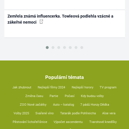
Zemřela známá influencerka. Towleová podlehla vzácné a
zákeřné nemoci
Populární témata
Jak zhubnout
Nejlepší filmy 2024
Nejlepší horory
TV program
Změna času
Partie
Počasí
Kdy budou volby
ZOO Nové začátky
Auto – katalog
7 pádů Honzy Dědka
Volby 2025
Svařené víno
Tatarák podle Pohlreicha
Aloe vera
Pěstování lichořeřišnice
Výpočet ascendentu
Tvarohové knedlíky