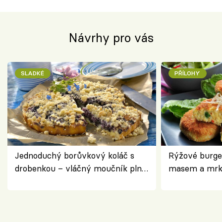
Návrhy pro vás
SLADKÉ
PŘÍLOHY
Jednoduchý borůvkový koláč s
Rýžové burge
drobenkou – vláčný moučník plný
masem a mrk
ovoce
salátem – leh