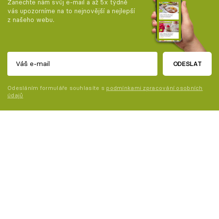
Zanechte nám svůj e-mail a až 5x týdně
vás upozorníme na to nejnovější a nejlepší
z našeho webu.
ODESLAT
Odesláním formuláře souhlasíte s
podmínkami zpracování osobních
údajů