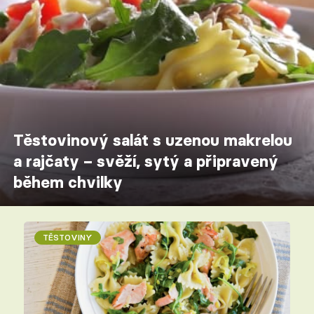
Těstovinový salát s uzenou makrelou
a rajčaty – svěží, sytý a připravený
během chvilky
TĚSTOVINY