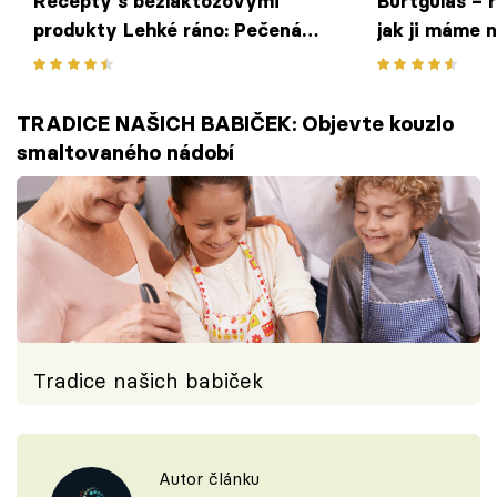
Recepty s bezlaktózovými
Buřtguláš – r
produkty Lehké ráno: Pečená
jak ji máme n
kachna na majoránce s nádivkou
TRADICE NAŠICH BABIČEK: Objevte kouzlo
smaltovaného nádobí
Tradice našich babiček
Autor článku