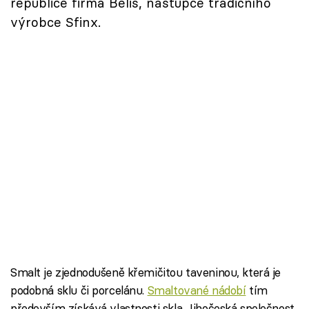
republice firma Belis, nástupce tradičního
výrobce Sfinx.
Smalt je zjednodušeně křemičitou taveninou, která je
podobná sklu či porcelánu.
Smaltované nádobí
tím
především získává vlastnosti skla. Jihočeská společnost