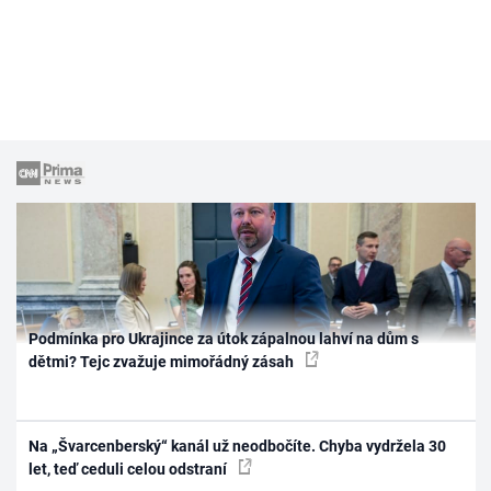
Podmínka pro Ukrajince za útok zápalnou lahví na dům s
dětmi? Tejc zvažuje mimořádný zásah
Na „Švarcenberský“ kanál už neodbočíte. Chyba vydržela 30
let, teď ceduli celou odstraní