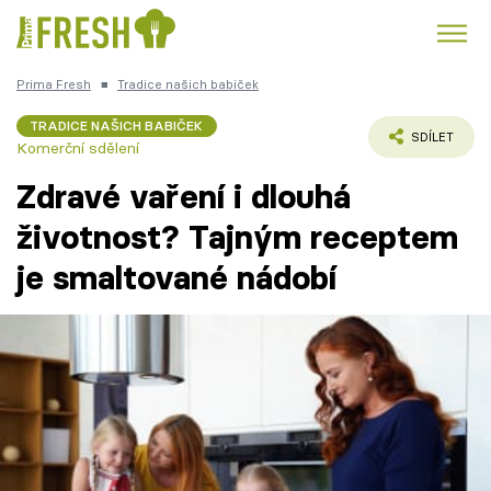
Prima Fresh
■
Tradice našich babiček
Kuře
Polévky k večeři
Rychlé večeře
Trendy:
TRADICE NAŠICH BABIČEK
SDÍLET
Komerční sdělení
Česká kuchyně
Čokoláda
Zdravé vaření i dlouhá
životnost? Tajným receptem
je smaltované nádobí
Témata
Recepty
Články
TV Program