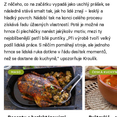
Z něčeho, co na začátku vypadá jako uschlý prášek, se
následně stává smalt tak, jak ho lidé znají – lesklý a
hladký povrch. Nádobí tak na konci celého procesu
získává řadu úžasných vlastností. Poté je možné na
hrnce či plecháčky nanést jakýkoliv motiv, mezi ty
nejoblíbenější patří bílé puntíky. „Při výrobě tvoří velký
podíl lidská práce. S něčím pomáhají stroje, ale jednoho
hrnce se lidská ruka dotkne v řádu desítek momentů,
než se dostane do kuchyně,“ upozorňuje Kroulík.
MASO
ČESKÁ KUCHYN