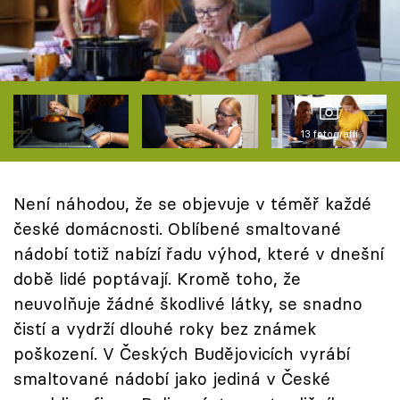
Škola vaření
Recepty z TV
Speciál: Cuketa
13 fotografií
Těhotnej kuchař
Sledujte prima+
Není náhodou, že se objevuje v téměř každé
české domácnosti. Oblíbené smaltované
Přihlášení
nádobí totiž nabízí řadu výhod, které v dnešní
době lidé poptávají. Kromě toho, že
neuvolňuje žádné škodlivé látky, se snadno
Sledujte nás
čistí a vydrží dlouhé roky bez známek
poškození. V Českých Budějovicích vyrábí
smaltované nádobí jako jediná v České