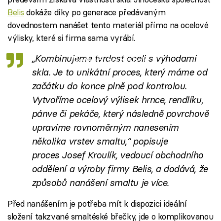
Belis
dokáže díky po generace předávaným
dovednostem nanášet tento materiál přímo na ocelové
výlisky, které si firma sama vyrábí.
„Kombinujeme tvrdost oceli s výhodami
Failed to fetch
skla. Je to unikátní proces, který máme od
začátku do konce plně pod kontrolou.
Vytvoříme ocelový výlisek hrnce, rendlíku,
pánve či pekáče, který následně povrchově
upravíme rovnoměrným nanesením
několika vrstev smaltu,“ popisuje
proces Josef Kroulík, vedoucí obchodního
oddělení a výroby firmy Belis, a dodává, že
způsobů nanášení smaltu je více.
Před nanášením je potřeba mít k dispozici ideální
složení takzvané smaltéské břečky, jde o komplikovanou