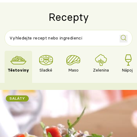
Recepty
Těstoviny
Sladké
Maso
Zelenina
Nápoje
SALÁTY