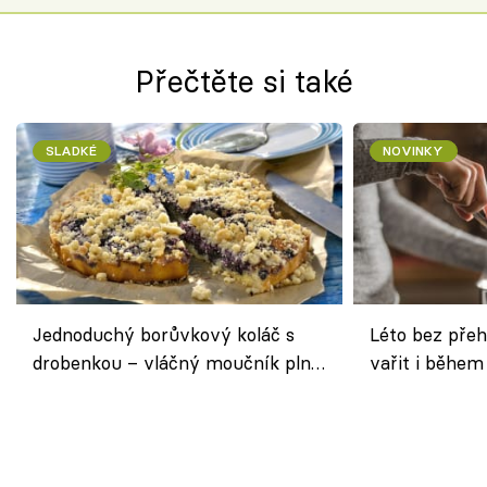
Přečtěte si také
SLADKÉ
NOVINKY
Jednoduchý borůvkový koláč s
Léto bez přeh
drobenkou – vláčný moučník plný
vařit i během
ovoce