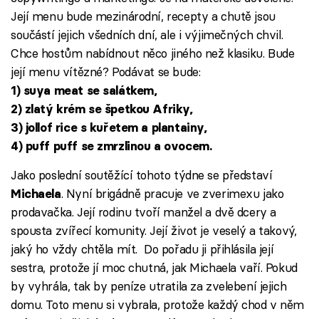
Její menu bude mezinárodní, recepty a chutě jsou
součástí jejich všedních dní, ale i výjimečných chvil.
Chce hostům nabídnout něco jiného než klasiku. Bude
její menu vítězné? Podávat se bude:
1) suya meat se salátkem,
2) zlatý krém se špetkou Afriky,
3) jollof rice s kuřetem a plantainy,
4) puff puff se zmrzlinou a ovocem.
Jako poslední soutěžící tohoto týdne se představí
. Nyní brigádně pracuje ve zverimexu jako
Michaela
prodavačka. Její rodinu tvoří manžel a dvě dcery a
spousta zvířecí komunity. Její život je veselý a takový,
jaký ho vždy chtěla mít. Do pořadu ji přihlásila její
sestra, protože jí moc chutná, jak Michaela vaří. Pokud
by vyhrála, tak by peníze utratila za zvelebení jejich
domu. Toto menu si vybrala, protože každý chod v něm