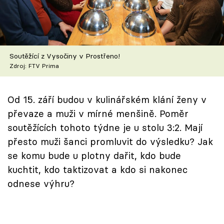
Škola vaření
Recepty z TV
Soutěžící z Vysočiny v Prostřeno!
Speciál: Cuketa
Zdroj: FTV Prima
Těhotnej kuchař
Od 15. září budou v kulinářském klání ženy v
Sledujte prima+
převaze a muži v mírné menšině. Poměr
soutěžících tohoto týdne je u stolu 3:2. Mají
Přihlášení
přesto muži šanci promluvit do výsledku? Jak
se komu bude u plotny dařit, kdo bude
kuchtit, kdo taktizovat a kdo si nakonec
Sledujte nás
odnese výhru?