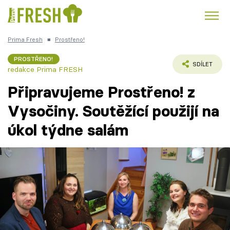
Prima Fresh
■
Prostřeno!
Kuře
Polévky k večeři
Rychlé večeře
Trendy:
PROSTŘENO!
SDÍLET
redakce Prima FRESH
Česká kuchyně
Čokoláda
Připravujeme Prostřeno! z
Vysočiny. Soutěžící použijí na
úkol týdne salám
Témata
Recepty
Články
TV Program