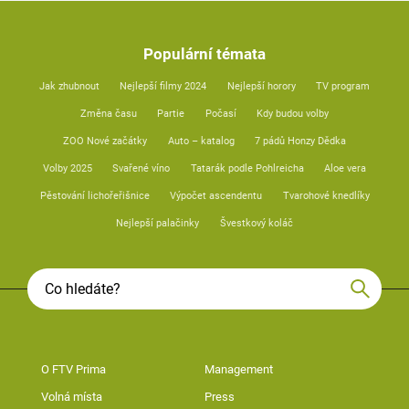
Populární témata
Jak zhubnout
Nejlepší filmy 2024
Nejlepší horory
TV program
Změna času
Partie
Počasí
Kdy budou volby
ZOO Nové začátky
Auto – katalog
7 pádů Honzy Dědka
Volby 2025
Svařené víno
Tatarák podle Pohlreicha
Aloe vera
Pěstování lichořeřišnice
Výpočet ascendentu
Tvarohové knedlíky
Nejlepší palačinky
Švestkový koláč
O FTV Prima
Management
Volná místa
Press