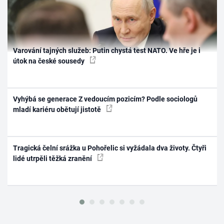
Varování tajných služeb: Putin chystá test NATO. Ve hře je i
útok na české sousedy
Vyhýbá se generace Z vedoucím pozicím? Podle sociologů
mladí kariéru obětují jistotě
Tragická čelní srážka u Pohořelic si vyžádala dva životy. Čtyři
lidé utrpěli těžká zranění