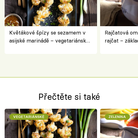
Květákové špízy se sezamem v
Rajčatová om
asijské marinádě – vegetariánská
rajčat – zákla
chuťovka z grilu
Přečtěte si také
VEGETARIÁNSKÉ
ZELENINA