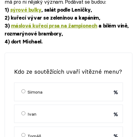
má pro ni nějaký význam. Podávat se budou:
1)
sýrové bulky
, salát podle Leničky,
2) kuřecí vývar se zeleninou a kapáním,
3)
máslová kuřecí prsa na žampionech
a bílém víně,
rozmarýnové brambory,
4) dort Michael.
Kdo ze soutěžících uvaří vítězné menu?
%
Simona
%
Ivan
%
Tomáš