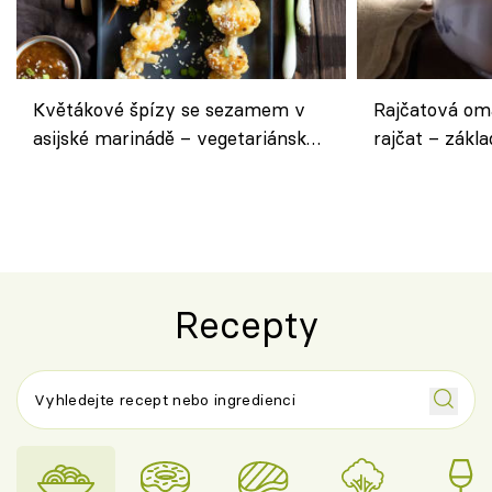
Květákové špízy se sezamem v
Rajčatová om
asijské marinádě – vegetariánská
rajčat – zákla
chuťovka z grilu
Recepty