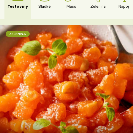
Těstoviny
Sladké
Maso
Zelenina
Nápoje
ZELENINA