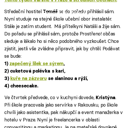
Středeční hostitel
se do pořadu přihlásil sám.
Tomáš
Failed to fetch
Nyní studuje na stejné škole učební obor instalatér.
Stále je zatím student. Má přítelkyni Natálii a žije sám.
Do pořadu se přihlásil sám, protože Prostřeno! občas
sleduje a lákalo ho si něco podobného vyzkoušet. Chce
zjistit, jestli vše zvládne připravit, jak by chtěl. Podávat
se bude:
1)
zapečený lilek se sýrem
,
2) cuketová polévka s kari,
3)
kuře na zázvoru
se slaninou a rýží,
4) cheesecake.
Ve čtvrtek předvede, co v kuchyni dovede,
.
Kristýna
Při škole pracovala jako servírka v Rakousku, po škole
chvíli jako asistentka, pak nákupčí a event manažerka v
hotelu v Praze. Nyní je freelancerka v oblasti
copywritingu a marketingu. Je na mateřské dovolené.