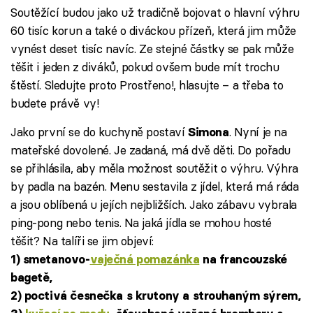
Soutěžící budou jako už tradičně bojovat o hlavní výhru
60 tisíc korun a také o diváckou přízeň, která jim může
vynést deset tisíc navíc. Ze stejné částky se pak může
těšit i jeden z diváků, pokud ovšem bude mít trochu
štěstí. Sledujte proto Prostřeno!, hlasujte – a třeba to
budete právě vy!
Jako první se do kuchyně postaví
. Nyní je na
Simona
mateřské dovolené. Je zadaná, má dvě děti. Do pořadu
se přihlásila, aby měla možnost soutěžit o výhru. Výhra
by padla na bazén. Menu sestavila z jídel, která má ráda
a jsou oblíbená u jejích nejbližších. Jako zábavu vybrala
ping-pong nebo tenis. Na jaká jídla se mohou hosté
těšit? Na talíři se jim objeví:
1) smetanovo-
vaječná pomazánka
na francouzské
bagetě,
2) poctivá česnečka s krutony a strouhaným sýrem,