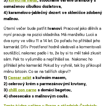
3)
kuřecí na medu
, šťouchané vařené brambory s
osmaženou cibulkou dozlatova,
4) karamelovo-jablečný dezert ve skleničce zdobený
malinou.
Úterní večer bude patřit
. Pracoval jako dělník a
Ivanovi
nyní pracuje na pozici skladníka. Má manželku Lucii a
dva syny ve věku 11 a 14 let. Do pořadu ho přihlásil jeho
kamarád. Dřív Prostřeno! hodně sledovali a komentovali
soutěžící, nakonec padlo i to, že by si to měl také zkusit
sám. Pak to vyšumělo a nepřihlásil se. Nakonec ho
přihlásil jeho kamarád. Pokud by vyhrál, tak by přikoupil
měnu bitcoin. Co se na talířích objeví?
1)
Caesar salát
s kuřecím masem,
2) celerový krém s parmezánovými krutony,
3)
chilli con carne
s domácí bagetou,
4) cheesecake s malinovým coulis.
Tento týden vaříme v Praze a středních Čechách: