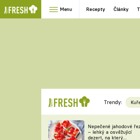
Menu
Recepty
Články
T
Oblíbené
Přílohy
recepty
HRANOLKY
HOUBY
KNEDLÍKY
DÝNĚ
KAŠE
RYCHLOVKY
Trendy:
Kuř
Populární
Videorecept
Nepečené jahodové ře
– lehký a osvěžující
kuchaři
dezert, na který
TEĎ VAŘÍ ŠÉF!