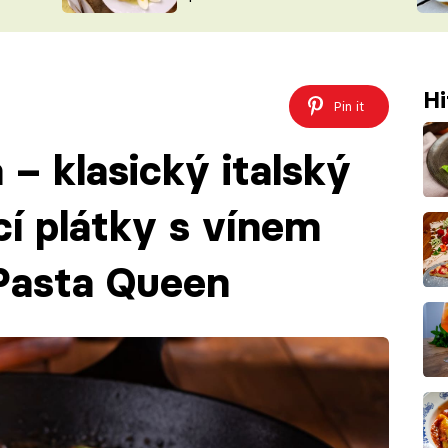
ŠÉFREDAK
VYCHYTÁVKY
SOUTĚŽ FR
NA NÁKUPECH
ČASOPIS
Hi
Pin it
a – klasický italský
cí plátky s vínem
Pasta Queen