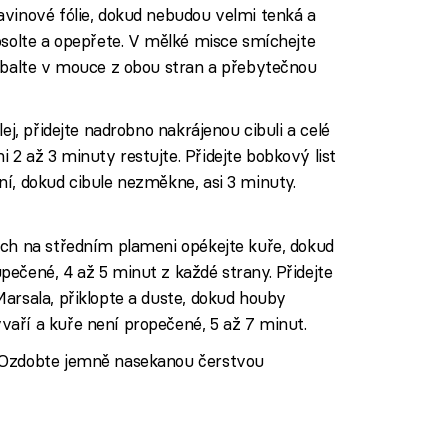
avinové fólie, dokud nebudou velmi tenká a
osolte a opepřete. V mělké misce smíchejte
 obalte v mouce z obou stran a přebytečnou
ej, přidejte nadrobno nakrájenou cibuli a celé
2 až 3 minuty restujte. Přidejte bobkový list
í, dokud cibule nezměkne, asi 3 minuty.
ech na středním plameni opékejte kuře, dokud
ečené, 4 až 5 minut z každé strany. Přidejte
arsala, přiklopte a duste, dokud houby
aří a kuře není propečené, 5 až 7 minut.
 Ozdobte jemně nasekanou čerstvou