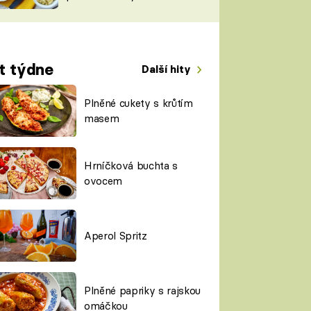
TORKY
ESH
t týdne
Další hity
Plněné cukety s krůtím
masem
Hrníčková buchta s
ovocem
Aperol Spritz
Plněné papriky s rajskou
omáčkou