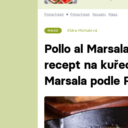
nepotřebujete troubu
ZDENĚK
ČESKO NA TALÍŘI
POHLREICH
Prima Fresh
■
Prima Fresh
Recepty
Maso
KAROLÍNA,
JAROSLAV SAPÍK
DOMÁCÍ
Klára Michalová
MASO
KUCHAŘKA
KAROLÍNA
KAMBERSKÁ
Pollo al Marsal
recept na kuře
Marsala podle 