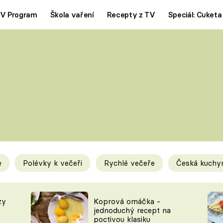
V Program
Škola vaření
Recepty z TV
Speciál: Cuketa
Polévky
Saláty
ČESKÁ KLASIKA
TĚSTOVIN
SILNÉ VÝVARY
SLADKÉ
KRÉMOVÉ
BEZMASÁ J
e
Polévky k večeři
Rychlé večeře
Česká kuchy
y
Tipy a triky
Novink
zy
Koprová omáčka -
jednoduchý recept na
poctivou klasiku
KAM ZA JÍDLEM
BLOG