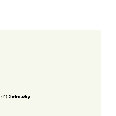
klé)
2 stroužky