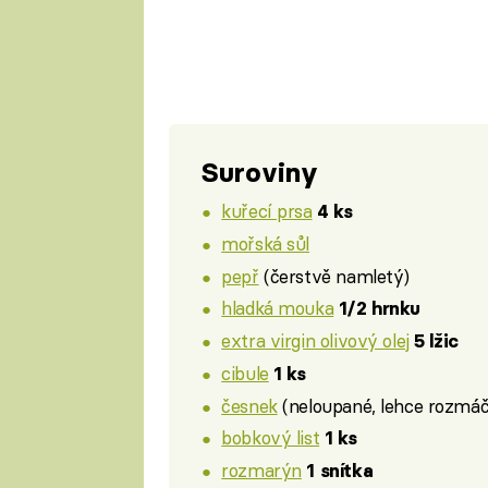
Suroviny
kuřecí prsa
4 ks
mořská sůl
pepř
(čerstvě namletý)
hladká mouka
1/2 hrnku
extra virgin olivový olej
5 lžic
cibule
1 ks
česnek
(neloupané, lehce rozmáč
bobkový list
1 ks
rozmarýn
1 snítka