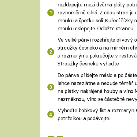
rozklepejte mezi dvěma pláty potr
rovnoměrně silná. Z obou stran je 
mouku a špetku soli. Kuřecí řízky
mouku oklepejte. Odložte stranou.
Ve velké pánvi rozehřejte olivový ol
stroužky česneku a na mírném ohni 
a rozmarýn a pokračujte v restován
Stroužky česneku vyhoďte.
Do pánve přidejte máslo a po část
lehce nezezlátne a nebude téměř up
na plátky nakrájené houby a víno M
nezměknou, víno se částečně nevyv
Vyhoďte bobkový list a rozmarýn.
petrželkou a podávejte.