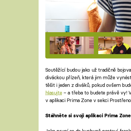
Soutěžící budou jako už tradičně bojova
diváckou přízeň, která jim může vynést
těšit i jeden z diváků, pokud ovšem bude
hlasujte
– a třeba to budete právě vy! 
v aplikaci Prima Zone v sekci Prostřeno
Stáhněte si svoji aplikaci Prima Zon
Jako první se do kuchyně postaví free