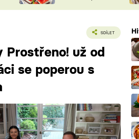
nepotřebujete troubu
ŠÉFREDAK
VYCHYTÁVKY
SOUTĚŽ FR
NA NÁKUPECH
ČASOPIS
Hi
SDÍLET
y Prostřeno! už od
áci se poperou s
a