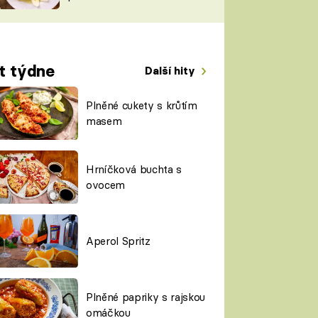
TORKY
ESH
t týdne
Další hity
Plněné cukety s krůtím
masem
Hrníčková buchta s
ovocem
Aperol Spritz
Plněné papriky s rajskou
omáčkou