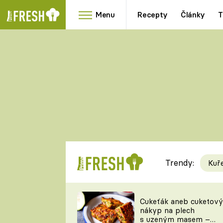
Menu
Recepty
Články
T
Oblíbené
Přílohy
recepty
HRANOLKY
HOUBY
KNEDLÍKY
DÝNĚ
KAŠE
RYCHLOVKY
Trendy:
Kuř
Populární
Videorecept
Cukeťák aneb cuketový
nákyp na plech
kuchaři
s uzeným masem –
TEĎ VAŘÍ ŠÉF!