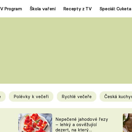
V Program
Škola vaření
Recepty z TV
Speciál: Cuketa
Polévky
Saláty
ČESKÁ KLASIKA
TĚSTOVIN
SILNÉ VÝVARY
SLADKÉ
KRÉMOVÉ
BEZMASÁ J
e
Polévky k večeři
Rychlé večeře
Česká kuchy
y
Tipy a triky
Novink
Nepečené jahodové řezy
– lehký a osvěžující
dezert, na který
KAM ZA JÍDLEM
BLOG