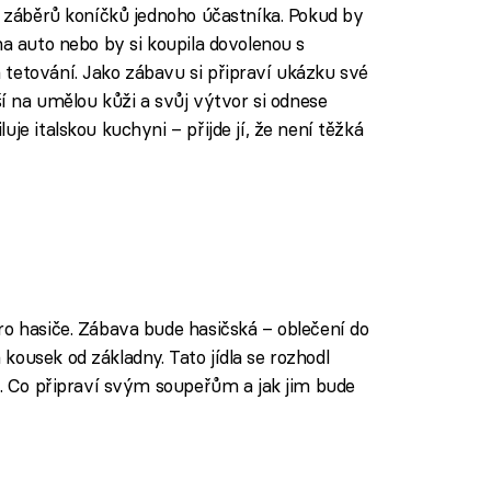
do záběrů koníčků jednoho účastníka. Pokud by
na auto nebo by si koupila dovolenou s
tetování. Jako zábavu si připraví ukázku své
ší na umělou kůži a svůj výtvor si odnese
je italskou kuchyni – přijde jí, že není těžká
o hasiče. Zábava bude hasičská – oblečení do
ousek od základny. Tato jídla se rozhodl
mu. Co připraví svým soupeřům a jak jim bude