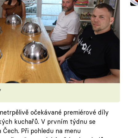
y
 netrpělivě očekávané premiérové díly
kých kuchařů. V prvním týdnu se
 Čech. Při pohledu na menu