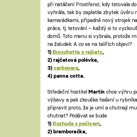
při natáčení Prostřeno!, kdy tetovala 
vyhrála, tak by zaplatila zbytek úvěru 
kamarádkami, případně nový strojek na 
práce, tj. tetování – každý si to vyzkou
domů. Toto menu si vybrala, protože milu
na žaludek. A co se na talířích objeví?
1)
Bruschetta s rajčaty
,
2) rajčatová polévka,
3)
carbonara
,
4) panna cotta.
Středeční hostitel
chce výhru pr
Martin
výbavy a pak zkouška hašení u rybníka k
připravit proto, že je umí a chutnají 
chutnat? Podávat se bude:
1)
Rozhuda s pečivem
,
2) bramboračka,