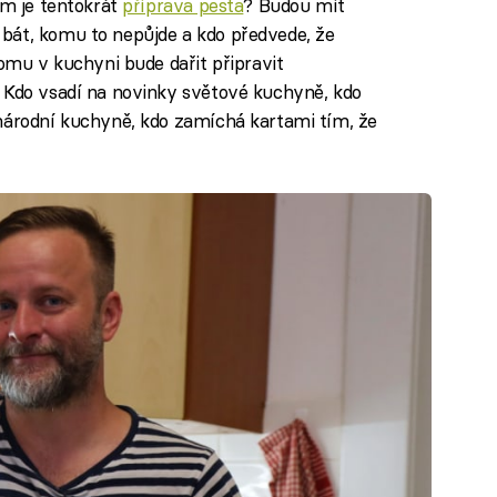
ým je tentokrát
příprava pesta
? Budou mít
bát, komu to nepůjde a kdo předvede, že
komu v kuchyni bude dařit připravit
? Kdo vsadí na novinky světové kuchyně, kdo
inárodní kuchyně, kdo zamíchá kartami tím, že