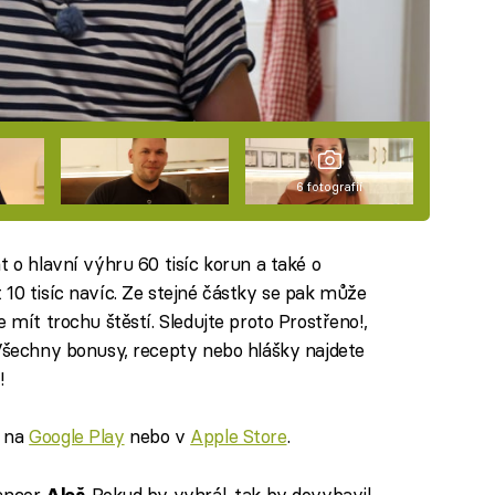
6 fotografií
t o hlavní výhru 60 tisíc korun a také o
 10 tisíc navíc. Ze stejné částky se pak může
 mít trochu štěstí. Sledujte proto Prostřeno!,
Všechny bonusy, recepty nebo hlášky najdete
!
na
Google Play
nebo v
Apple Store
.
e
lancer
. Pokud by vyhrál, tak by dovybavil
Aleš