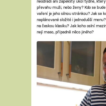
neodradí ani zapeklitý úkol týdne, kter
převahu muži, nebo ženy? Kdo se bude 
vaření je jeho silnou stránkou? Jak se 
naplánované složité i jednodušší menu
na českou klasiku? Jak koho oslní mez
nejí maso, případně něco jiného?