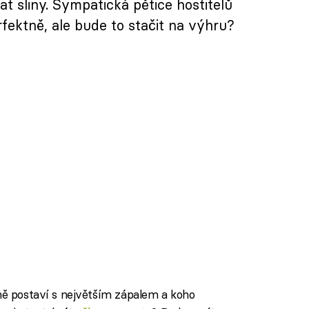
t sliny. Sympatická pětice hostitelů
rfektně, ale bude to stačit na výhru?
tně postaví s největším zápalem a koho