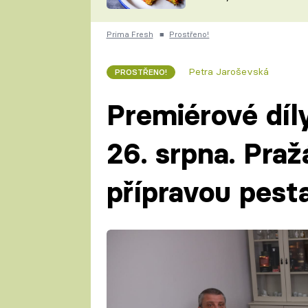
skvělý způsob, jak
ZDENĚK
zpracovat přerostlé
ČESKO NA TALÍŘI
cukety
POHLREICH
Prima Fresh
■
Prostřeno!
KAROLÍNA,
JAROSLAV SAPÍK
DOMÁCÍ
Petra Jaroševská
PROSTŘENO!
KUCHAŘKA
KAROLÍNA
KAMBERSKÁ
Premiérové díl
26. srpna. Praž
přípravou pest