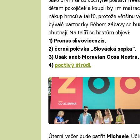
dětem pokojíček a koupil by jim matrace,
nákup hrnců a talířů, protože většinu 
bývalé partnerky. Během zábavy se bude
chutnají. Na talíři se hostům objeví:
1) Prunus slivovicenzis,
2) černá polévka „Slovácká sopka“,
3) Ušák aneb Moravian Cosa Nostra,
4)
poctivý štrúdl.
Úterní večer bude patřit
. Úč
Michaele