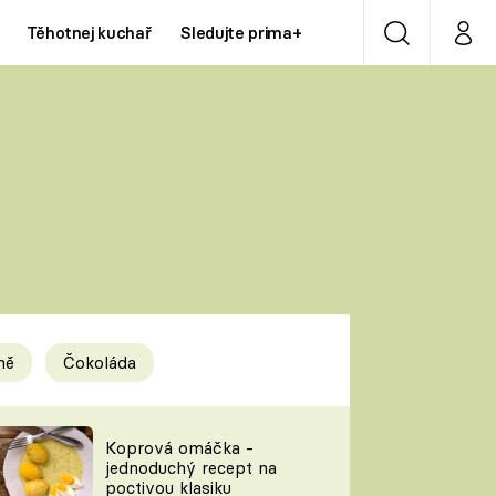
Těhotnej kuchař
Sledujte prima+
Vyhledávání
Můj p
Prima+
Y
CNN Prima NEWS
Prima ZOOM
ÍDLA
Prima LIVING
Prima Ženy
ně
Čokoláda
Prima LAJK
y
Koprová omáčka -
jednoduchý recept na
Sledujte nás
poctivou klasiku