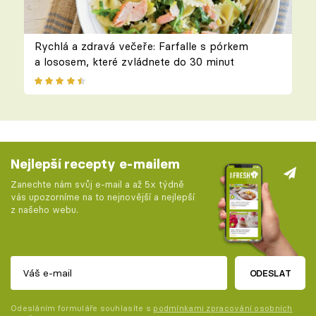
Rychlá a zdravá večeře: Farfalle s pórkem
a lososem, které zvládnete do 30 minut
Nejlepší recepty e-mailem
Zanechte nám svůj e-mail a až 5x týdně
vás upozorníme na to nejnovější a nejlepší
z našeho webu.
ODESLAT
Odesláním formuláře souhlasíte s
podmínkami zpracování osobních