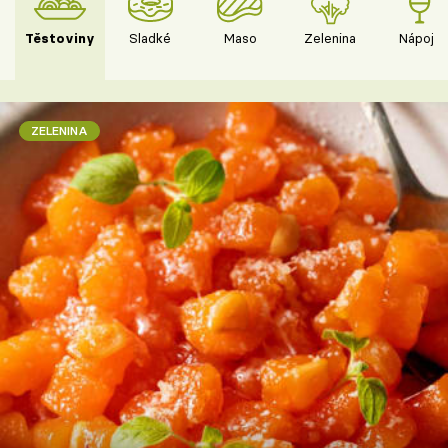
Těstoviny
Sladké
Maso
Zelenina
Nápoje
ZELENINA