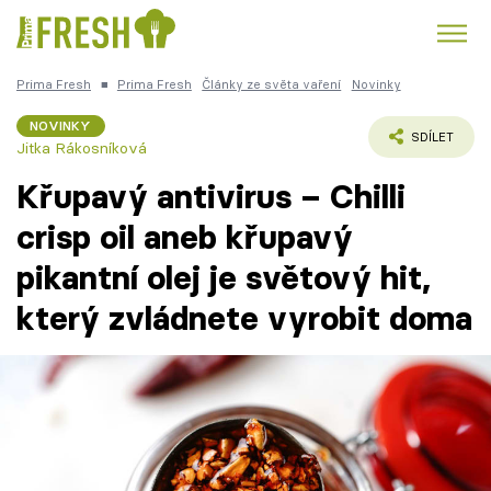
Prima Fresh
■
Prima Fresh
Články ze světa vaření
Novinky
Kuře
Polévky k večeři
Rychlé večeře
Trendy:
NOVINKY
SDÍLET
Jitka Rákosníková
Česká kuchyně
Čokoláda
Křupavý antivirus – Chilli
crisp oil aneb křupavý
pikantní olej je světový hit,
Témata
který zvládnete vyrobit doma
Recepty
Články
TV Program