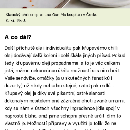
Klasický chilli crisp oil Lao Gan Ma koupíte i v Česku
Zdroj: iStock
A co dál?
Další příchutě ale i individualitu pak křupavému chilli
oleji dodávají další koření i celá škála jiných přísad. Pokud
tedy křupavému oleji propadneme, a to je věc celkem
jistá, máme nekonečnou škálu možností si s ním hrát.
Vaše sendviče, omáčky (a u skutečných fanatiků i
dezerty) už nikdy nebudou stejné, natožpak mdlé…
Křupavý olej je díky své pikantní, ostré slanosti
dokonalým nositelem oné zázračné chuti zvané umami,
kdy se nám v ústech všechny ingredience jídla spojí v
naprosté blaho, aniž jsme schopni přesně určit, čím to
vlastně je. Možností přípravy a využití je tolik, že na