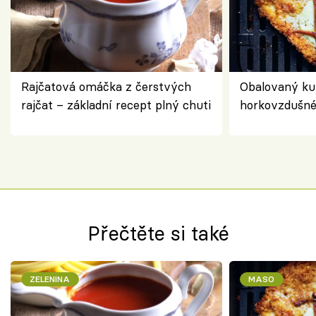
Rajčatová omáčka z čerstvých
Obalovaný kuř
rajčat – základní recept plný chuti
horkovzdušné 
novém pojetí
Olivera
Přečtěte si také
ZELENINA
MASO