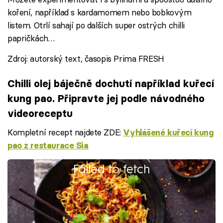
koření, například s kardamomem nebo bobkovým
listem. Otrlí sahají po dalších super ostrých chilli
papričkách…
Zdroj: autorský text, časopis Prima FRESH
Chilli olej báječně dochutí například kuřecí
kung pao. Připravte jej podle návodného
videoreceptu
Kompletní recept najdete ZDE:
Vyhlášené kuřecí kung
pao z restaurace Sia
Failed to fetch