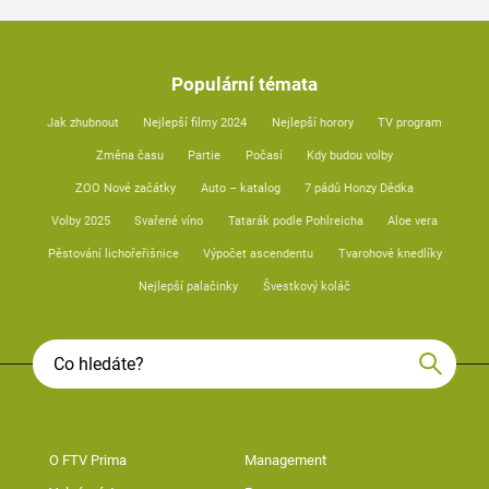
Populární témata
Jak zhubnout
Nejlepší filmy 2024
Nejlepší horory
TV program
Změna času
Partie
Počasí
Kdy budou volby
ZOO Nové začátky
Auto – katalog
7 pádů Honzy Dědka
Volby 2025
Svařené víno
Tatarák podle Pohlreicha
Aloe vera
Pěstování lichořeřišnice
Výpočet ascendentu
Tvarohové knedlíky
Nejlepší palačinky
Švestkový koláč
O FTV Prima
Management