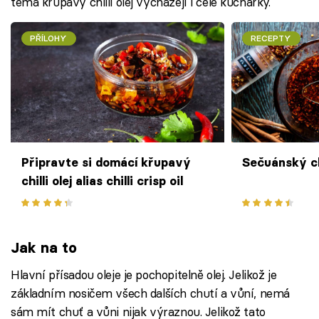
téma křupavý chilli olej vycházejí i celé kuchařky.
PŘÍLOHY
RECEPTY
Připravte si domácí křupavý
Sečuánský chi
chilli olej alias chilli crisp oil
Jak na to
Hlavní přísadou oleje je pochopitelně olej. Jelikož je
základním nosičem všech dalších chutí a vůní, nemá
sám mít chuť a vůni nijak výraznou. Jelikož tato