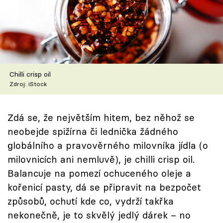
Škola vaření
Recepty z TV
Speciál: Cuketa
Chilli crisp oil
Těhotnej kuchař
Zdroj: iStock
Sledujte prima+
Zdá se, že největším hitem, bez něhož se
neobejde spižírna či lednička žádného
Přihlášení
globálního a pravověrného milovníka jídla (o
milovnicích ani nemluvě), je chilli crisp oil.
Balancuje na pomezí ochuceného oleje a
Sledujte nás
kořenicí pasty, dá se připravit na bezpočet
způsobů, ochutí kde co, vydrží takřka
nekonečně, je to skvělý jedlý dárek – no