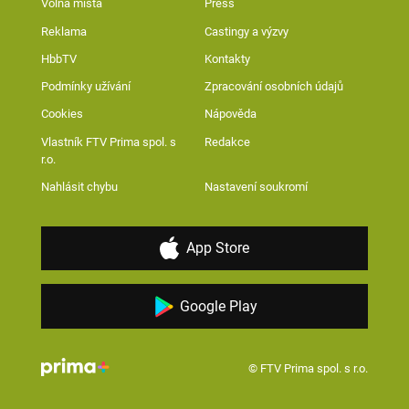
Volná místa
Press
Reklama
Castingy a výzvy
HbbTV
Kontakty
Podmínky užívání
Zpracování osobních údajů
Cookies
Nápověda
Vlastník FTV Prima spol. s
Redakce
r.o.
Nahlásit chybu
Nastavení soukromí
App Store
Google Play
© FTV Prima spol. s r.o.