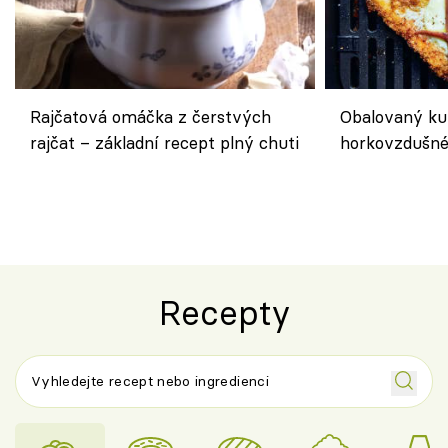
Rajčatová omáčka z čerstvých
Obalovaný kuř
rajčat – základní recept plný chuti
horkovzdušné 
novém pojetí
Olivera
Recepty