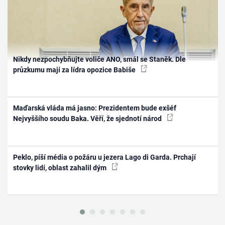
Nikdy nezpochybňujte voliče ANO, smál se Staněk. Dle
průzkumu mají za lídra opozice Babiše
Maďarská vláda má jasno: Prezidentem bude exšéf
Nejvyššího soudu Baka. Věří, že sjednotí národ
Peklo, píší média o požáru u jezera Lago di Garda. Prchají
stovky lidí, oblast zahalil dým