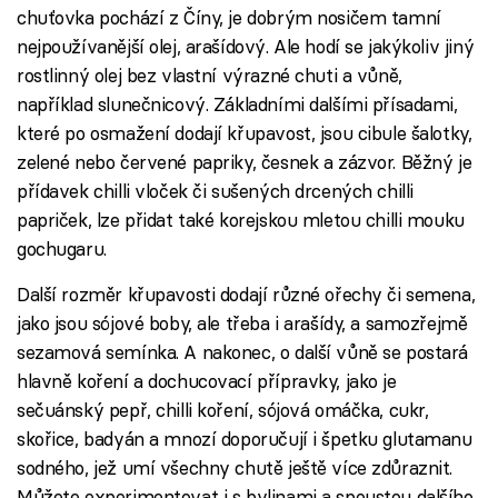
chuťovka pochází z Číny, je dobrým nosičem tamní
nejpoužívanější olej, arašídový. Ale hodí se jakýkoliv jiný
rostlinný olej bez vlastní výrazné chuti a vůně,
například slunečnicový. Základními dalšími přísadami,
které po osmažení dodají křupavost, jsou cibule šalotky,
zelené nebo červené papriky, česnek a zázvor. Běžný je
přídavek chilli vloček či sušených drcených chilli
papriček, lze přidat také korejskou mletou chilli mouku
gochugaru.
Další rozměr křupavosti dodají různé ořechy či semena,
jako jsou sójové boby, ale třeba i arašídy, a samozřejmě
sezamová semínka. A nakonec, o další vůně se postará
hlavně koření a dochucovací přípravky, jako je
sečuánský pepř, chilli koření, sójová omáčka, cukr,
skořice, badyán a mnozí doporučují i špetku glutamanu
sodného, jež umí všechny chutě ještě více zdůraznit.
Můžete experimentovat i s bylinami a spoustou dalšího