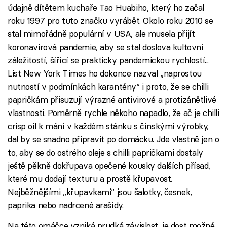
údajně dítětem kuchaře Tao Huabiho, který ho začal
roku 1997 pro tuto značku vyrábět. Okolo roku 2010 se
stal mimořádně populární v USA, ale musela přijít
koronavirová pandemie, aby se stal doslova kultovní
záležitostí, šířící se prakticky pandemickou rychlostí...
List New York Times ho dokonce nazval „naprostou
nutností v podmínkách karantény“ i proto, že se chilli
papričkám přisuzují výrazné antivirové a protizánětlivé
vlastnosti. Poměrně rychle někoho napadlo, že ač je chilli
crisp oil k mání v každém stánku s čínskými výrobky,
dal by se snadno připravit po domácku. Jde vlastně jen o
to, aby se do ostrého oleje s chilli papričkami dostaly
ještě pěkně dokřupava opečené kousky dalších přísad,
které mu dodají texturu a prostě křupavost.
Nejběžnějšími „křupavkami“ jsou šalotky, česnek,
paprika nebo nadrcené arašídy.
Na této omáčce vzniká prudká závislost, je dost možné,