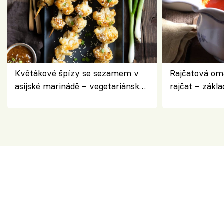
Květákové špízy se sezamem v
Rajčatová om
asijské marinádě – vegetariánská
rajčat – zákla
chuťovka z grilu