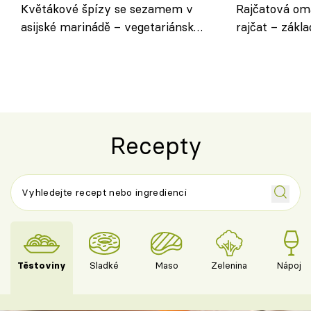
Květákové špízy se sezamem v
Rajčatová om
asijské marinádě – vegetariánská
rajčat – zákla
chuťovka z grilu
Recepty
Těstoviny
Sladké
Maso
Zelenina
Nápoje