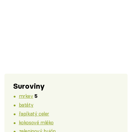
Suroviny
mrkev
5
batáty
řapíkatý celer
kokosové mléko
zeleninový bujón