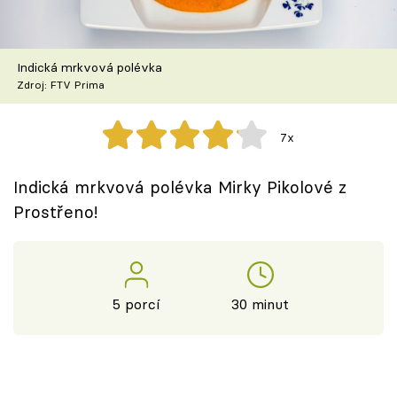
Škola vaření
Recepty z TV
Indická mrkvová polévka
Zdroj: FTV Prima
Speciál: Cuketa
7x
Těhotnej kuchař
Indická mrkvová polévka Mirky Pikolové z
Sledujte prima+
Prostřeno!
Přihlášení
5 porcí
30 minut
Sledujte nás