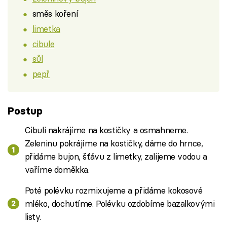
směs koření
limetka
cibule
sůl
pepř
Postup
Cibuli nakrájíme na kostičky a osmahneme.
Zeleninu pokrájíme na kostičky, dáme do hrnce,
přidáme bujon, šťávu z limetky, zalijeme vodou a
vaříme doměkka.
Poté polévku rozmixujeme a přidáme kokosové
mléko, dochutíme. Polévku ozdobíme bazalkovými
listy.