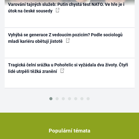
Varování tajných služeb: Putin chystá test NATO. Ve hře je i
útok na české sousedy
Vyhýbá se generace Z vedoucím pozicím? Podle sociologů
mladí kariéru obětují jistotě
Tragická čelní srážka u Pohořelic si vyžádala dva životy. Čtyři
lidé utrpěli těžká zranění
Populární témata