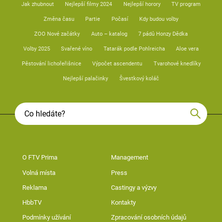
Jak zhubnout
Nejlepší filmy 2024
Nejlepší horory
TV program
Změna času
Partie
Počasí
Kdy budou volby
ZOO Nové začátky
Auto – katalog
7 pádů Honzy Dědka
Volby 2025
Svařené víno
Tatarák podle Pohlreicha
Aloe vera
Pěstování lichořeřišnice
Výpočet ascendentu
Tvarohové knedlíky
Nejlepší palačinky
Švestkový koláč
O FTV Prima
Management
Volná místa
Press
Reklama
Castingy a výzvy
HbbTV
Kontakty
Podmínky užívání
Zpracování osobních údajů