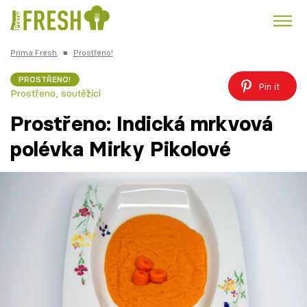
Prima Fresh
■
Prostřeno!
Kuře
Polévky k večeři
Rychlé večeře
Trendy:
PROSTŘENO!
Pin it
Prostřeno, soutěžící
Česká kuchyně
Čokoláda
Prostřeno: Indická mrkvová
polévka Mirky Pikolové
Témata
Recepty
Články
TV Program