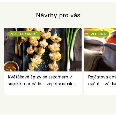
Návrhy pro vás
VEGETARIÁNSKÉ
ZELENINA
Květákové špízy se sezamem v
Rajčatová om
asijské marinádě – vegetariánská
rajčat – zákla
chuťovka z grilu