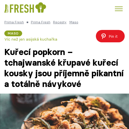
Prima Fresh
■
Prima Fresh
Recepty
Maso
Kuře
Polévky k večeři
Rychlé večeře
Trendy:
MASO
Pin it
Víc než jen asijská kuchařka
Česká kuchyně
Čokoláda
Kuřecí popkorn –
tchajwanské křupavé kuřecí
kousky jsou příjemně pikantní
Témata
a totálně návykové
Recepty
Články
TV Program