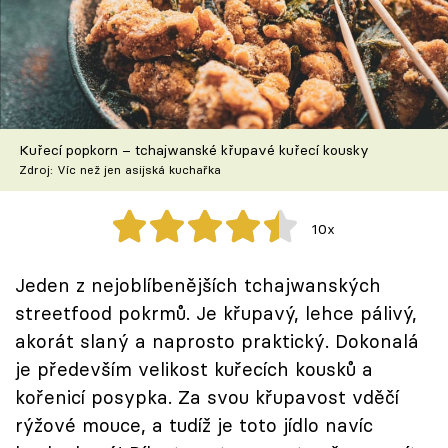
Škola vaření
Recepty z TV
Speciál: Cuketa
Kuřecí popkorn – tchajwanské křupavé kuřecí kousky
Těhotnej kuchař
Zdroj: Víc než jen asijská kuchařka
Sledujte prima+
10x
Přihlášení
Jeden z nejoblíbenějších tchajwanských
streetfood pokrmů. Je křupavý, lehce pálivý,
akorát slaný a naprosto praktický. Dokonalá
Sledujte nás
je především velikost kuřecích kousků a
kořenicí posypka. Za svou křupavost vděčí
rýžové mouce, a tudíž je toto jídlo navíc