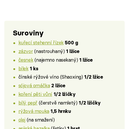
Suroviny
kuřecí stehenní řízek
500 g
zázvor
(nastrouhaný)
1 lžíce
česnek
(najemno nasekaný)
1 lžíce
bílek
1 ks
čínské rýžové víno (Shaoxing)
1/2 lžíce
sójová omáčka
2 lžíce
koření pěti vůní
1/2 lžičky
bílý pepř
(čerstvě namletý)
1/2 lžičky
rýžová mouka
1,5 hrnku
olej
(na smažení)
asijská bazalka
(lístky)
1 hrst