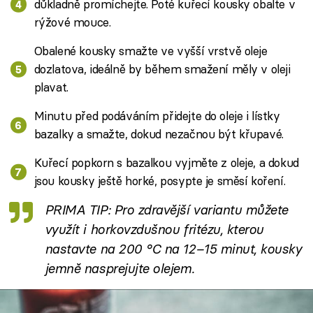
důkladně promíchejte. Poté kuřecí kousky obalte v
rýžové mouce.
Obalené kousky smažte ve vyšší vrstvě oleje
dozlatova, ideálně by během smažení měly v oleji
plavat.
Minutu před podáváním přidejte do oleje i lístky
bazalky a smažte, dokud nezačnou být křupavé.
Kuřecí popkorn s bazalkou vyjměte z oleje, a dokud
jsou kousky ještě horké, posypte je směsí koření.
PRIMA TIP: Pro zdravější variantu můžete
využít i horkovzdušnou fritézu, kterou
nastavte na 200 °C na 12–15 minut, kousky
jemně nasprejujte olejem.