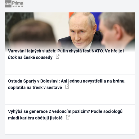
Varování tajných služeb: Putin chystá test NATO. Ve hře je i
útok na české sousedy
Ostuda Sparty v Boleslavi: Ani jednou nevystřelila na bránu,
doplatila na třesk v sestavě
Vyhýbá se generace Z vedoucím pozicím? Podle sociologů
mladí kariéru obětují jistotě