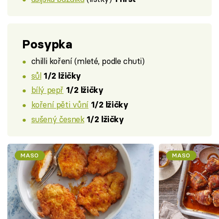
Posypka
chilli koření (mleté, podle chuti)
sůl
1/2 lžičky
bílý pepř
1/2 lžičky
koření pěti vůní
1/2 lžičky
sušený česnek
1/2 lžičky
MASO
MASO