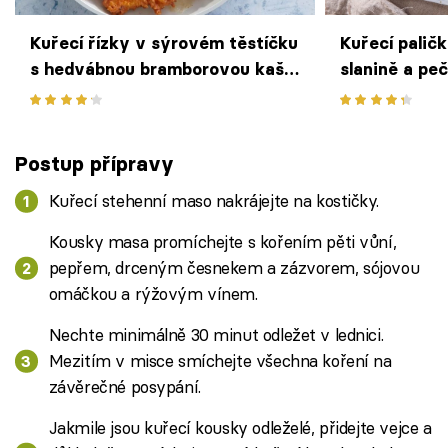
Kuřecí řízky v sýrovém těstíčku
Kuřecí palič
s hedvábnou bramborovou kaší
slanině a pe
– oblíbená klasika v novém
sladkokyselé
kabátku
Postup přípravy
Kuřecí stehenní maso nakrájejte na kostičky.
Kousky masa promíchejte s kořením pěti vůní,
pepřem, drceným česnekem a zázvorem, sójovou
omáčkou a rýžovým vínem.
Nechte minimálně 30 minut odležet v lednici.
Mezitím v misce smíchejte všechna koření na
závěrečné posypání.
Jakmile jsou kuřecí kousky odleželé, přidejte vejce a