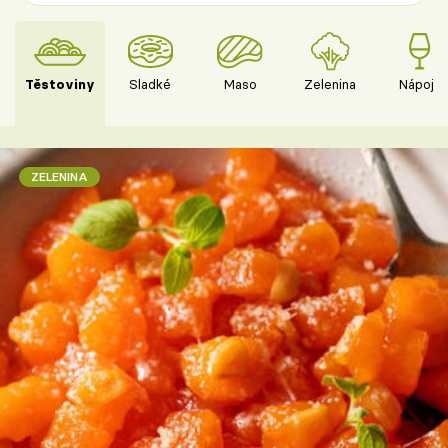
Těstoviny
Sladké
Maso
Zelenina
Nápoje
ZELENINA