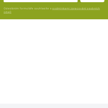
Odesláním formuláře souhlasíte s
podmínkami zpracování osobních
údajů