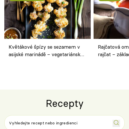
Květákové špízy se sezamem v
Rajčatová om
asijské marinádě – vegetariánská
rajčat – zákla
chuťovka z grilu
Recepty