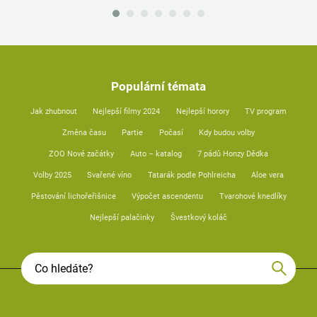
Populární témata
Jak zhubnout
Nejlepší filmy 2024
Nejlepší horory
TV program
Změna času
Partie
Počasí
Kdy budou volby
ZOO Nové začátky
Auto – katalog
7 pádů Honzy Dědka
Volby 2025
Svařené víno
Tatarák podle Pohlreicha
Aloe vera
Pěstování lichořeřišnice
Výpočet ascendentu
Tvarohové knedlíky
Nejlepší palačinky
Švestkový koláč