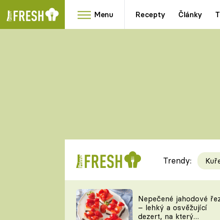
Menu
Recepty
Články
T
Oblíbené
Přílohy
recepty
HRANOLKY
HOUBY
KNEDLÍKY
DÝNĚ
KAŠE
RYCHLOVKY
Trendy:
Kuř
Populární
Videorecept
Nepečené jahodové ře
– lehký a osvěžující
kuchaři
dezert, na který
TEĎ VAŘÍ ŠÉF!