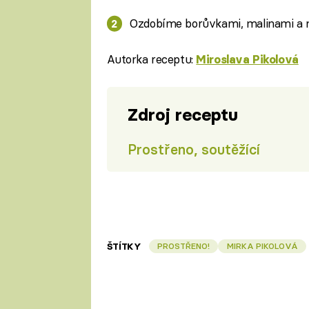
Ozdobíme borůvkami, malinami a 
Autorka receptu:
Miroslava Pikolová
Zdroj receptu
Prostřeno, soutěžící
ŠTÍTKY
PROSTŘENO!
MIRKA PIKOLOVÁ