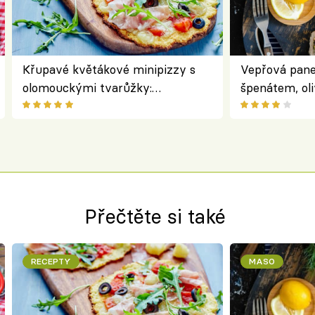
Křupavé květákové minipizzy s
Vepřová pane
olomouckými tvarůžky:
špenátem, oli
bezlepkový oběd s typicky
perfektní st
českým sýrem
roládu
Přečtěte si také
RECEPTY
MASO