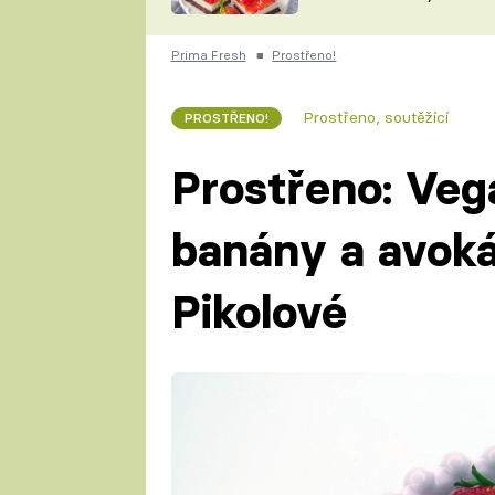
nepotřebujete troubu
ZDENĚK
ČESKO NA TALÍŘI
POHLREICH
Prima Fresh
■
Prostřeno!
KAROLÍNA,
JAROSLAV SAPÍK
DOMÁCÍ
Prostřeno, soutěžící
PROSTŘENO!
KUCHAŘKA
KAROLÍNA
KAMBERSKÁ
Prostřeno: Veg
banány a avok
Pikolové