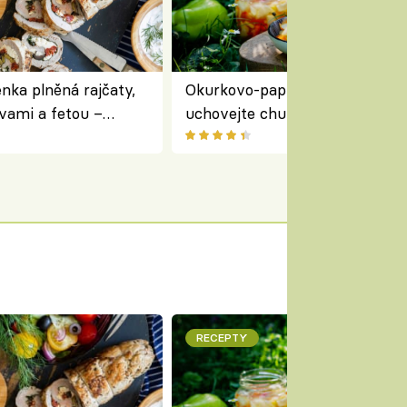
nka plněná rajčaty,
Okurkovo-papriková čalamáda 
vami a fetou –
uchovejte chuť letní zeleniny n
ředomořský recept na
zimu
RECEPTY