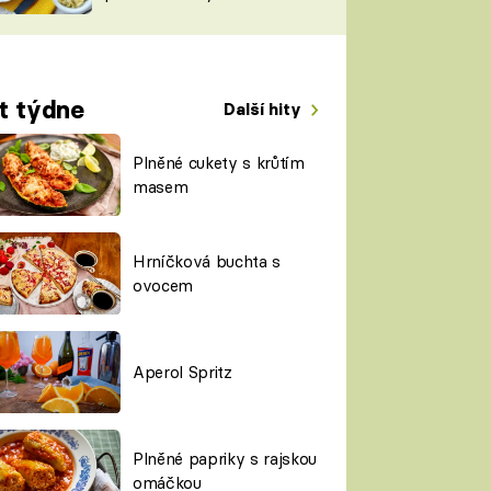
TORKY
ESH
t týdne
Další hity
Plněné cukety s krůtím
masem
Hrníčková buchta s
ovocem
Aperol Spritz
Plněné papriky s rajskou
omáčkou