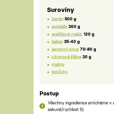
Suroviny
banán
500 g
avokádo
260 g
arašídové máslo
120 g
kakao
35-40 g
javorový sirup
70-80 g
citronová šťáva
20 g
maliny
borůvky
Postup
Všechny ingredience smícháme v m
sekund/rychlost 5).