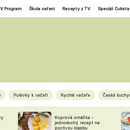
V Program
Škola vaření
Recepty z TV
Speciál: Cuketa
Polévky
Saláty
ČESKÁ KLASIKA
TĚSTOVIN
SILNÉ VÝVARY
SLADKÉ
KRÉMOVÉ
BEZMASÁ J
e
Polévky k večeři
Rychlé večeře
Česká kuchy
y
Tipy a triky
Novink
zy
Koprová omáčka -
jednoduchý recept na
poctivou klasiku
KAM ZA JÍDLEM
BLOG