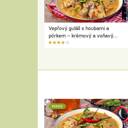
Vepřový guláš s houbami a
pórkem – krémový a voňavý
pokrm z jednoho hrnce
MASO