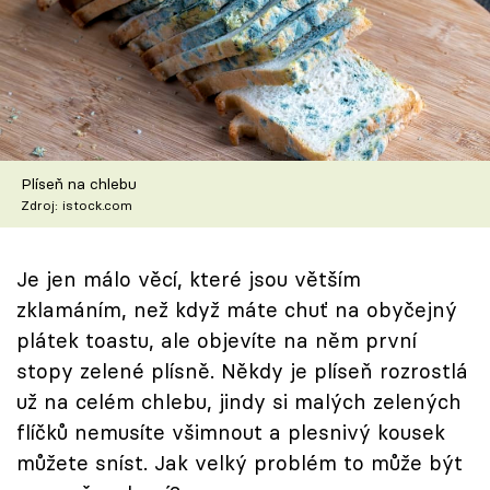
Škola vaření
Recepty z TV
Speciál: Cuketa
Těhotnej kuchař
Plíseň na chlebu
Zdroj: istock.com
Sledujte prima+
Je jen málo věcí, které jsou větším
Přihlášení
zklamáním, než když máte chuť na obyčejný
plátek toastu, ale objevíte na něm první
stopy zelené plísně. Někdy je plíseň rozrostlá
Sledujte nás
už na celém chlebu, jindy si malých zelených
flíčků nemusíte všimnout a plesnivý kousek
můžete sníst. Jak velký problém to může být