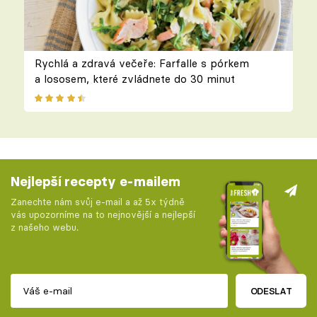
Rychlá a zdravá večeře: Farfalle s pórkem
a lososem, které zvládnete do 30 minut
Nejlepší recepty e-mailem
Zanechte nám svůj e-mail a až 5x týdně
vás upozorníme na to nejnovější a nejlepší
z našeho webu.
ODESLAT