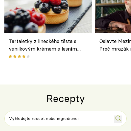
Tartaletky z lineckého těsta s
Oslavte Mezin
vanilkovým krémem a lesním
Proč mrazák n
ovocem podle Bread Society
horku vsadit 
Recepty