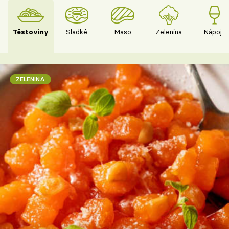
Těstoviny
Sladké
Maso
Zelenina
Nápoje
ZELENINA