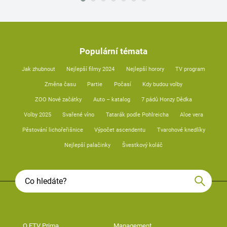
Populární témata
Jak zhubnout
Nejlepší filmy 2024
Nejlepší horory
TV program
Změna času
Partie
Počasí
Kdy budou volby
ZOO Nové začátky
Auto – katalog
7 pádů Honzy Dědka
Volby 2025
Svařené víno
Tatarák podle Pohlreicha
Aloe vera
Pěstování lichořeřišnice
Výpočet ascendentu
Tvarohové knedlíky
Nejlepší palačinky
Švestkový koláč
O FTV Prima
Management