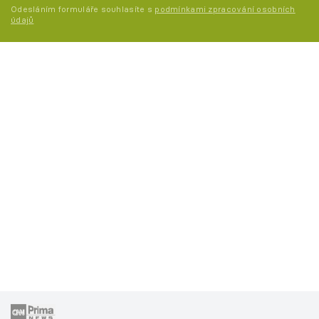
Odesláním formuláře souhlasíte s
podmínkami zpracování osobních
údajů