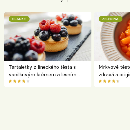
SLADKÉ
ZELENINA
Tartaletky z lineckého těsta s
Mrkvové těst
vanilkovým krémem a lesním
zdravá a origi
ovocem podle Bread Society
klasiky