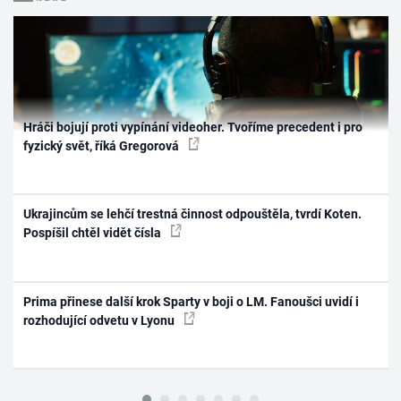
Hráči bojují proti vypínání videoher. Tvoříme precedent i pro
fyzický svět, říká Gregorová
Ukrajincům se lehčí trestná činnost odpouštěla, tvrdí Koten.
Pospíšil chtěl vidět čísla
Prima přinese další krok Sparty v boji o LM. Fanoušci uvidí i
rozhodující odvetu v Lyonu