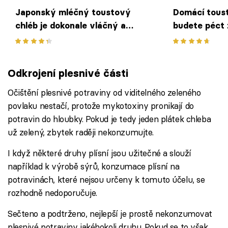
Japonský mléčný toustový
Domácí toust
chléb je dokonale vláčný a
budete péct 
nadýchaný
Odkrojení plesnivé části
Očištění plesnivé potraviny od viditelného zeleného
povlaku nestačí, protože mykotoxiny pronikají do
potravin do hloubky. Pokud je tedy jeden plátek chleba
už zelený, zbytek raději nekonzumujte.
I když některé druhy plísní jsou užitečné a slouží
například k výrobě sýrů, konzumace plísní na
potravinách, které nejsou určeny k tomuto účelu, se
rozhodně nedoporučuje.
Sečteno a podtrženo, nejlepší je prostě nekonzumovat
plesnivé potraviny jakéhokoli druhu. Pokud se to však