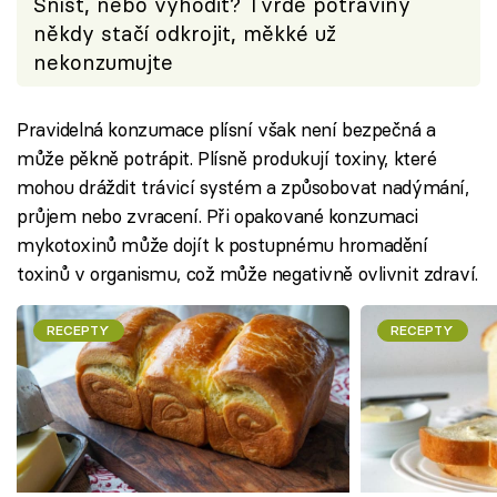
Sníst, nebo vyhodit? Tvrdé potraviny
někdy stačí odkrojit, měkké už
nekonzumujte
Pravidelná konzumace plísní však není bezpečná a
může pěkně potrápit. Plísně produkují toxiny, které
mohou dráždit trávicí systém a způsobovat nadýmání,
průjem nebo zvracení. Při opakované konzumaci
mykotoxinů může dojít k postupnému hromadění
toxinů v organismu, což může negativně ovlivnit zdraví.
RECEPTY
RECEPTY