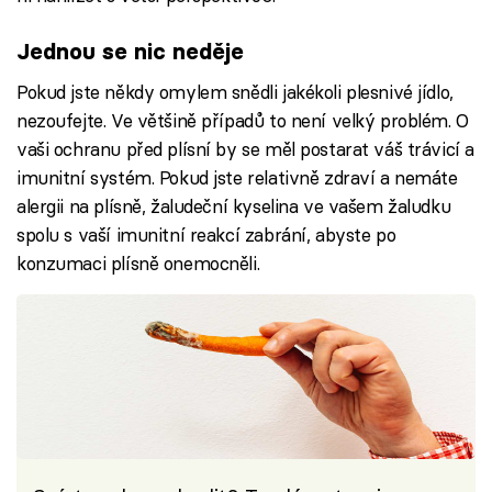
Jednou se nic neděje
Pokud jste někdy omylem snědli jakékoli plesnivé jídlo,
nezoufejte. Ve většině případů to není velký problém. O
vaši ochranu před plísní by se měl postarat váš trávicí a
imunitní systém. Pokud jste relativně zdraví a nemáte
alergii na plísně, žaludeční kyselina ve vašem žaludku
spolu s vaší imunitní reakcí zabrání, abyste po
konzumaci plísně onemocněli.